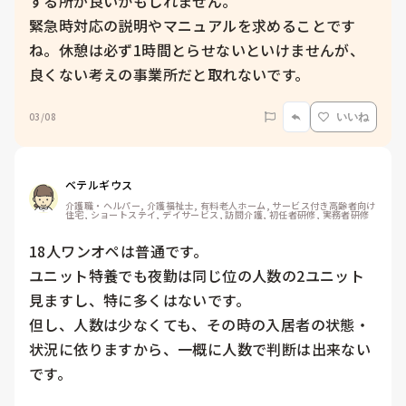
する所が良いかもしれません。

緊急時対応の説明やマニュアルを求めることです
ね。休憩は必ず1時間とらせないといけませんが、
良くない考えの事業所だと取れないです。
03/08
いいね
ベテルギウス
介護職・ヘルパー, 介護福祉士, 有料老人ホーム, サービス付き高齢者向け
住宅, ショートステイ, デイサービス, 訪問介護, 初任者研修, 実務者研修
18人ワンオペは普通です。

ユニット特養でも夜勤は同じ位の人数の2ユニット
見ますし、特に多くはないです。

但し、人数は少なくても、その時の入居者の状態・
状況に依りますから、一概に人数で判断は出来ない
です。
