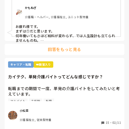
⑥施設を作りすぎているから。

⑦時間外労働が多いから。

かもねぎ
⑧介護の業界人が綺麗事しか言わないから。

介護職・ヘルパー, 介護福祉士, ユニット型特養
⑨人がいないのに新卒を優遇するから。

⑩未経験可の求人しかないから。

お疲れ様です。

11マネジメント層がまともでないから。

まずは①だと思います。

12その他

何年働いてもさほど給料が変わらず、では人生設計も立てられ
ませんものね。

特に若い方の選択肢からは、まず外れてしまう…
回答をもっと見る
キャリア・転職
👑殿堂入り
カイテク、単発介護バイトってどんな感じですか？
転職までの期間で一度、単発の介護バイトをしてみたいと考
えています。

ですが単発バイトを求めてるってことはそれなりに忙しい施
アルバイト
未経験
転職
設…経験ない足手まといはダメか…？など考えてしまい、な
かなか踏み出せずにいます。

小松菜
介護福祉士, 従来型特養
もし経験ある方いらっしゃいましたら、どんな感じだったか
15
・
02/11
教えてください。