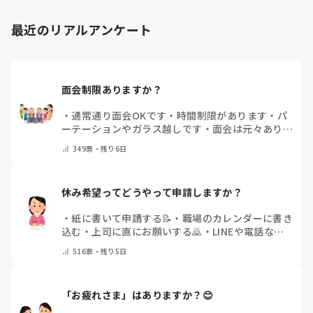
「マンネリ打破にこれが盛り上がった！」など、皆さんの施
設のリアルな内容やおすすめのレクをぜひ教えていただける
最近のリアルアンケート
と嬉しいです。

どうぞよろしくお願いいたします。
面会制限ありますか？
・
通常通り面会OKです
・
時間制限があります
・
パ
ーテーションやガラス越しです
・
面会は元々ありま
せん
・
その他（コメントで教えてください）
349
票・
残り6日
休み希望ってどうやって申請しますか？
・
紙に書いて申請する📝
・
職場のカレンダーに書き
込む
・
上司に直にお願いする🙇
・
LINEや電話など
で申請する
・
その他（コメントで教えてください）
516
票・
残り5日
「お疲れさま」はありますか？😊