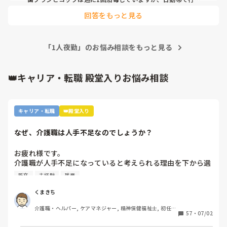
てます。

回答をもっと見る
私の施設では夜勤明けに全員のバイタル測定をしないといけな
いのでそれが一番しんどいです。

早朝は失便も重なるしただでさえ忙しいのに…

看護士が出勤してから看護がすればいいのにといつも思いま
「1人夜勤」のお悩み相談をもっと見る
す。軟膏も出来れば看護のいる日勤帯に塗布してもらえると助
かります。
👑キャリア・転職 殿堂入りお悩み相談
キャリア・転職
👑殿堂入り
なぜ、介護職は人手不足なのでしょうか？
お疲れ様です。

介護職が人手不足になっていると考えられる理由を下から選
んで下さい

新卒
未経験
残業
①給与が低いから。

②利用者に叩かれるなど危険があるから。

くまきち
③他業種に転職できるスキルがつかなさそうだから。

介護職・ヘルパー, ケアマネジャー, 精神保健福祉士, 初任者
④職場の立地が悪いところが多いから。

57
・
07/02
研修, 実務者研修, 障害福祉関連, 障害者支援施設, 社会福祉
⑤報酬が国次第だから。

士