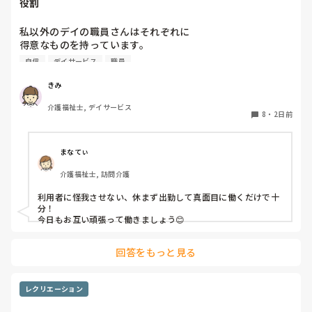
役割
私以外のデイの職員さんはそれぞれに

得意なものを持っています。

自信
デイサービス
職員
裁縫や手作業など。

介助で言えば、要領よく動けたりと。

きみ
介護福祉士, デイサービス
今の私を振り返ってみたら…何も持っていないことが虚しく
8
・
2日前
なってきました…

利用者からは「素直に話聞いてくれる」・「言いやすい・頼
まなてぃ
みやすい」

介護福祉士, 訪問介護
って言われます。

利用者に怪我させない、休まず出勤して真面目に働くだけで十
職員から見ての私は？って考えたら答えられる自信がないで
分！

す…

今日もお互い頑張って働きましょう😊
やだな、この自暴自棄…
回答をもっと見る
レクリエーション