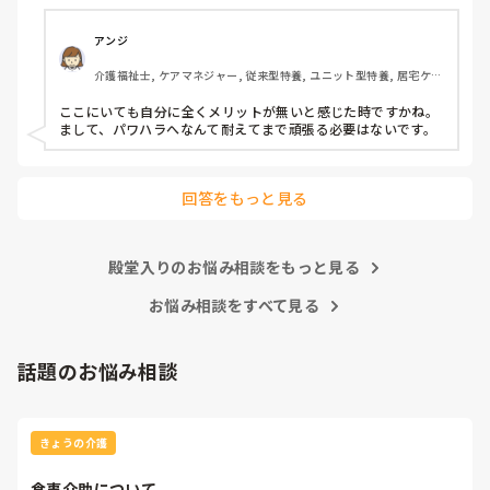
6月入社して最初は違い過ぎる事ばかりで

戸惑い、仕事を覚えるのが大変でしたが、

アンジ
介護の仕事だけに集中出来る今の職場は

介護福祉士, ケアマネジャー, 従来型特養, ユニット型特養, 居宅ケア
有難いなと感謝しています。

マネ
ここにいても自分に全くメリットが無いと感じた時ですかね。

皆さんの転職する決め手は何ですか？

まして、パワハラへなんて耐えてまで頑張る必要はないです。
あとこの場を借りてお礼を言わせて下さい。

以前アドバイス頂いた方本当にありがとう

回答をもっと見る
ございました。

殿堂入りのお悩み相談をもっと見る
お悩み相談をすべて見る
話題のお悩み相談
きょうの介護
食事介助について