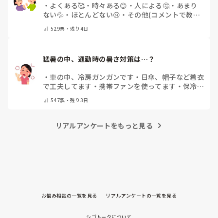
・
よくある🥰
・
時々ある😊
・
人による🤔
・
あまり
ない💦
・
ほとんどない😢
・
その他(コメントで教え
てください)
529
票・
残り4日
猛暑の中、通勤時の暑さ対策は…？
・
車の中、冷房ガンガンです
・
日傘、帽子など着衣
で工夫してます
・
携帯ファンを使ってます
・
保冷剤
を持ち運んでいます
・
特に暑さ対策はしていませ
547
票・
残り3日
ん
・
その他（コメントで教えて下さい）
リアルアンケートをもっと見る
お悩み相談の一覧を見る
リアルアンケートの一覧を見る
シゴトークについて