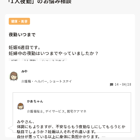
「1人夜勤」のお悩み相談
健康・美容
夜勤いつまで
妊娠6週目です。

妊婦中の夜勤はいつまでやっていましたか？

月4回ロングのワンオペです。

妊娠
1人夜勤
ショートステイ
移乗は必須。重量級もいます。

みや
介護職・ヘルパー, ショートステイ
14
・
04/28
かあちゃん
介護福祉士, デイサービス, 居宅ケアマネ
みやさん、

体調にもよりますが、不安ならもう夜勤なしにしてもらうとか
駄目でしょうか？妊娠は人それぞれ違います。

自分が思っている以上に身体に負担かかります。
