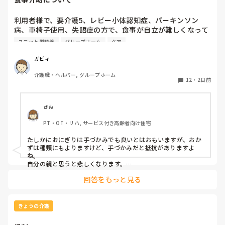
利用者様で、要介護5、レビー小体認知症、パーキンソン
病、車椅子使用、失語症の方で、食事が自立が難しくなって
来ました。ご飯を、おにぎりにして、ご自分で手づかみで食
ユニット型特養
グループホーム
ケア
べてもらおうと、幼児が食べるくらいのおにぎりにしてま
す。食べられる時とスプーンを使っても難しい時がありま
ガビィ
す。おかずも、おにぎり同様、手づかみでたべてもらってる
介護職・ヘルパー, グループホーム
時があるのですが、難しい時は、職員が介助しています。ご
12
・
2日前
飯は、おにぎりで手づかみでもいいのかなと思いますが、お
かずの手づかみは、どうかなと思うのですが、皆さんはどう
思われますか？私は、自分の母親が手づかみで食べてるのを
さお
見たら、悲しくなります…職員さん、介助して下さいと思っ
PT・OT・リハ, サービス付き高齢者向け住宅
てしまいます…
たしかにおにぎりは手づかみでも良いとはおもいますが、おか
ずは種類にもよりますけど、手づかみだと抵抗がありますよ
ね。

自分の親と思うと悲しくなります。

フルーツや温野菜とかならまだ良いでしょうけど。嚥下状態は
回答をもっと見る
どうなんでしょうか？とろみつけてたりするのを手づかみは抵
抗がありますね。
きょうの介護