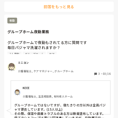
今スタッフが困ってる事沢山あるんですけど知ってますか？
回答をもっと見る
貴方の都合良く動きたいならご自分で対応して下さいとグル
ープLINEに流したψ(｀∇´)ψ

過去にも管理者絡みで当日ショートステイとお泊まりデイの
夜勤
利用者がバッティングして、1人夜勤で２５名見る事になっ
た事件が何回もあったりo(｀ω´ )o

グループホーム夜勤業務
長文すみません｡ﾟ(ﾟ´Д｀ﾟ)ﾟ｡
グループホームで夜勤もされてる方に質問です

毎日パジャマ洗濯されますか？

歯ブラシとコップ類毎日消毒しますか？

1人夜勤
グループホーム
ケア
寝る前パジャマに更衣するとき全身にプロペト塗布されます
か？

ミニヨン
他にもありますが、夜勤の業務が多すぎると感じています。

介護福祉士, ケアマネジャー, グループホーム
1人夜勤の中、業務を増やしてまでやることなのか…？？

3
・
03/16
他のグルホも同じ感じなのでしょうか？

KEEE
介護福祉士, 生活相談員, 有料老人ホーム
グループホームではないですが、寝たきりの方以外は全員パジ
ャマ更衣しています。(15人以上)

その際、保湿や皮膚トラブルのある方は軟膏塗布しています。

歯ブラシとコップは週に1回消毒していますが、日勤帯で行っ