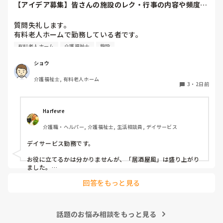
【アイデア募集】皆さんの施設のレク・行事の内容や頻度を
教えてください
質問失礼します。

有料老人ホームで勤務している者です。

有料老人ホーム
介護福祉士
施設
他の施設様では、どのようなレクリエーションや行事を、ど
のくらいの頻度で行っているのか参考にさせていただきたく
ショウ
質問いたしました。

介護福祉士, 有料老人ホーム
うちの施設では現在、以下のような取り組みを行っていま
3
・
2日前
す。

毎月：「カフェ」と称して少し豪華なおやつとコーヒー・緑
Harfevre
茶等の提供、カレンダー作り

介護職・ヘルパー, 介護福祉士, 生活相談員, デイサービス
隔月： ランチのテイクアウトイベント

デイサービス勤務です。

その他： 季節ごとの定期的な行事(運動会や七夕など)

お役に立てるかは分かりませんが、「居酒屋風」は盛り上がり
ました。

ノンアルコール飲料に枝豆などのおつまみ、カラオケでデュエ
今の内容も喜ばれているのですが、最近少しマンネリ化して
回答をもっと見る
ットしたり…

きたなと感じており、新しく喜ばれるようなアイデアを探し
アルコールが入ってないのに「酔っちゃった」と雰囲気に呑ま
ています。

れてなのか、ほんのり顔が赤くなる方もいらっしゃいました。

企画の参考にさせていただきたいため、「うちは毎月こんな
参考になれば幸いです。

イベントをしている」「年〇回、こんな大型行事がある」
話題のお悩み相談をもっと見る
あとは、寄せ植え(鉢にいくつかの苗を植える)やビンゴ大会な