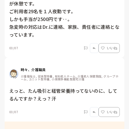
が休憩です。

ご利用者29名を１人夜勤です。

しかも手当が2500円です‥。

急変時の対応はDr.に連絡、家族、責任者に連絡とな
っています。
03/07
いいね
時々、介護職員
介護福祉士, 従来型特養, 有料老人ホーム, 介護老人保健施設, グループホ
ーム, ユニット型特養, 小規模多機能型居宅介護
えっと、たん吸引と経管栄養持ってないのに、して
るんですか？えっ？汗
03/07
いいね