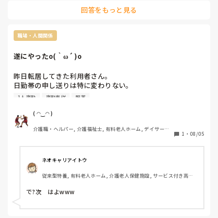
会社は何かあっても守ってくれません。自分が後悔しないよう
回答をもっと見る
に上司に相談してくださいね。今は赤ちゃん優先です。
職場・人間関係
遂にやったo(｀ω´ )o
昨日転居してきた利用者さん。

日勤帯の申し送りは特に変わりない。

夜間の申し送りは一切無し。

1人夜勤
夜勤専従
服薬
案の定管理者は朝の服薬と離床、ユニット誘導まで夜勤者対
応とグループLINEに流した。

( ◠‿◠ )
今までならサラッと流したけど、ここ最近の管理者の言動と
介護職・ヘルパー, 介護福祉士, 有料老人ホーム, デイサービ
行動のおかしさ、夜勤専従含め非正規スタッフに対する対応
1
・
08/05
ス
が正社員と真逆ψ(｀∇´)ψ

業務に必要な情報は正社員にだけ流し、非正規スタッフと夜
勤専従には何にも無し。

ネオキャリアイトウ
いろいろあって流石にカチンと来たので、

従来型特養, 有料老人ホーム, 介護老人保健施設, サービス付き高齢
貴方の都合を優先したいのならご自分で服薬介助して、

者向け住宅, グループホーム, ショートステイ, デイサービス, デイケ
離床された方が都合の良いですよね⁇

ア・通所リハ, 病院, 訪問介護, 無資格, ユニット型特養, 小規模多機
で?次　はよwww
朝方本当に余裕ないし、当日起床完了するまで何があるか分
能型居宅介護, 訪問入浴
からないのにψ(｀∇´)ψ

貴方は一度でもスタッフと話をした事ありますか？
