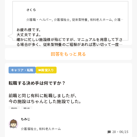
さくら
介護職・ヘルパー, 介護福祉士, 従来型特養, 有料老人ホーム, 介護老
人保健施設, グループホーム, デイサービス, 訪問介護, 初任者研修, 
実務者研修, ユニット型特養, 障害者支援施設
お疲れ様です。

大丈夫ですよ。

確かに忙しい施設様が殆どですが、マニュアルを用意して下さ
る場合が多く、従来型特養のご経験があれば思い切って一度働
かれる事をおすすめします。

回答をもっと見る
施設様のレビューが書かれているので、参考になさると良いか
と思います。
キャリア・転職
👑殿堂入り
転職する決め手は何ですか？
前職と同じ有料に転職しましたが、

今の施設はちゃんとした施設でした。

施設
職場
前職は施設長にパワハラを受けて

いつもご機嫌を伺うみたいなとこが

もみじ
あり、機嫌が悪いと理不尽に叱られる

介護福祉士, 有料老人ホーム
みたいなとこがあり凹んだりしてました。

28
・
06/25