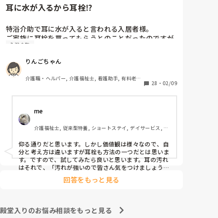
耳に水が入るから耳栓⁉︎
特浴介助で耳に水が入ると言われる入居者様。

ご家族に耳栓を買ってもらうとのことだったのですが
入浴介助
皆さんどう思われますか？

まずは水が入らないように介助を工夫するのが先なの
りんごちゃん
ではと思ったのですがパートなためあまり強く言え
ず…

介護職・ヘルパー, 介護福祉士, 看護助手, 有料老人
また洗髪後どうやら耳を拭いてない様子。あとから耳
28
・
02/09
ホーム, サービス付き高齢者向け住宅, 病院, 初任者
研修, 実務者研修, ユニット型特養
を拭いて欲しいと言われて拭くととても汚いのです
が、耳栓よりもまず耳拭くのが先なのではと…

me 
耳栓の管理も大変だと思いますし（衛生的に消毒など
も必要かと）、皆さんどう思われますか？
介護福祉士, 従来型特養, ショートステイ, デイサービス, 訪
問介護, ユニット型特養
仰る通りだと思います。しかし価値観は様々なので、自
分と考え方は違いますが耳栓も方法の一つだとは思いま
す。ですので、試してみたら良いと思います。耳の汚れ
はそれで、「汚れが強いので皆さん気をつけましょう」
と共有すると良いと思います。
回答をもっと見る
殿堂入りのお悩み相談をもっと見る