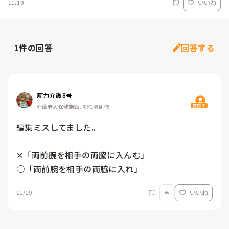
11/19
いいね
1
件の回答
回答する
筋力介護8号
質問主
介護老人保健施設, 初任者研修
編集ミスしてました。

✕「両前腕を相手の両脇に入んむ」

○「両前腕を相手の両脇に入れ」
11/19
いいね