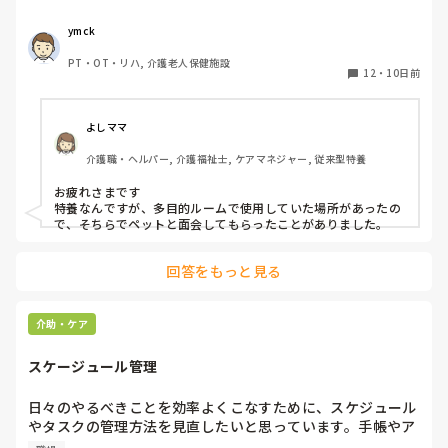
は、無理に外出していただくわけにもいかず、ビデオ通話で
お願いしました。

ymck
　ご本人にとっても大切なご家族かと思いますし、心情的に
PT・OT・リハ, 介護老人保健施設
はご対応したいのですが…。何か私共と別の方法で対応され
12
・
10日前
たケースやアイデアがあればお教え願いたいです。
よしママ
介護職・ヘルパー, 介護福祉士, ケアマネジャー, 従来型特養
お疲れさまです

特養なんですが、多目的ルームで使用していた場所があったの
で、そちらでペットと面会してもらったことがありました。
回答をもっと見る
介助・ケア
スケージュール管理
日々のやるべきことを効率よくこなすために、スケジュール
やタスクの管理方法を見直したいと思っています。手帳やア
プリ、チェックリストなど、みなさんが実践している工夫や