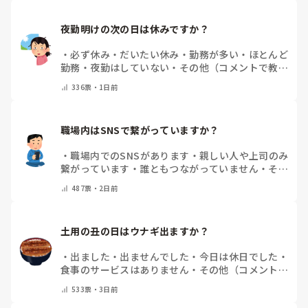
夜勤明けの次の日は休みですか？
・
必ず休み
・
だいたい休み
・
勤務が多い
・
ほとんど
勤務
・
夜勤はしていない
・
その他（コメントで教え
てください）
336
票・
1日前
職場内はSNSで繋がっていますか？
・
職場内でのSNSがあります
・
親しい人や上司のみ
繋がっています
・
誰ともつながっていません
・
その
他（コメントで教えてください）
487
票・
2日前
土用の丑の日はウナギ出ますか？
・
出ました
・
出ませんでした
・
今日は休日でした
・
食事のサービスはありません
・
その他（コメントで
教えて下さい）
533
票・
3日前