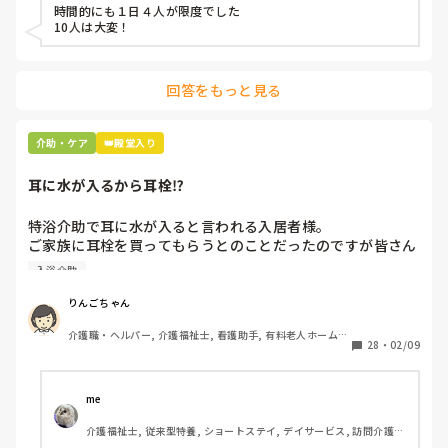
時間的にも１日４人が限度でした

体が、硬直した人は、自分の場合、ベッドをギャッチアップ
10人は大変！
して、45℃くらいまで、頭を上げた方がやりやすいのです
が、異動前の施設は先輩スタッフに、不安を煽られます。け
ど、今の施設は、自分のやりやすいやり方でいいよと、言わ
回答をもっと見る
れます。

私は、老健の頃から、私は、この世界に入る前から、膝に持
介助・ケア
👑殿堂入り
病があり、いかに自分が、やりやすいやり方を見つけてきま
した。膝を入れてはいけないけど、膝を入れて仕舞えばやり
耳に水が入るから耳栓⁉︎
やすい。あとはベッドをギャッチにする事です。

特浴介助で耳に水が入ると言われる入居者様。

同じ、施設でも、人間関係、協力制の違いに正直驚きです。

ご家族に耳栓を買ってもらうとのことだったのですが皆さん
どう思われますか？

異動して、幸せです。
入浴介助
まずは水が入らないように介助を工夫するのが先なのではと
思ったのですがパートなためあまり強く言えず…

りんごちゃん
また洗髪後どうやら耳を拭いてない様子。あとから耳を拭い
介護職・ヘルパー, 介護福祉士, 看護助手, 有料老人ホーム, 
て欲しいと言われて拭くととても汚いのですが、耳栓よりも
28
・
02/09
サービス付き高齢者向け住宅, 病院, 初任者研修, 実務者研
まず耳拭くのが先なのではと…

修, ユニット型特養
耳栓の管理も大変だと思いますし（衛生的に消毒なども必要
かと）、皆さんどう思われますか？
me 
介護福祉士, 従来型特養, ショートステイ, デイサービス, 訪問介護, 
ユニット型特養