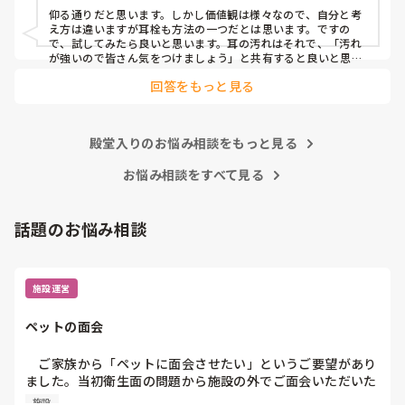
仰る通りだと思います。しかし価値観は様々なので、自分と考
え方は違いますが耳栓も方法の一つだとは思います。ですの
で、試してみたら良いと思います。耳の汚れはそれで、「汚れ
が強いので皆さん気をつけましょう」と共有すると良いと思い
ます。
回答をもっと見る
殿堂入りのお悩み相談をもっと見る
お悩み相談をすべて見る
話題のお悩み相談
施設運営
ペットの面会
　ご家族から「ペットに面会させたい」というご要望があり
ました。当初衛生面の問題から施設の外でご面会いただいた
のですが、段々と状態がかわりお看取り寸前となった際に
施設