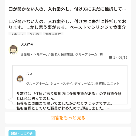
口が開かない人の、入れ歯外し、付け方に未だに挫折してお
ります。しかし思...
口が開かない人の、入れ歯外し、付け方に未だに挫折してお
ります。しかし思う事がある、ペーストでシリンジで食事介
助してるんだから、入れ歯なくてもいいんじゃね。前の老健
トランス
入れ歯
高齢者住宅
では、ペーストを普通に食事介助して、歯のない利用者と総
入れ歯の人いたが、つけなかった。ペーストだから、いらな
犬大好き
い、いらないって言われて、歯磨きは、口腔ケアシートで、
介護職・ヘルパー, 介護老人保健施設, グループホーム, 初任
口の中をくるっとしてました。口腔、前の老健の方が、簡単
1
・
06/11
者研修
だったなー。残りの歯がある１、２本のペーストの人は、歯
磨き、口腔ケアシートで、周りを拭き取る感じでした。

ちぃ
老健から、サービス高齢者住宅への転職、前の老健では、ベ
グループホーム, ショートステイ, デイサービス, 無資格, ユニット型
ッドから車椅子のトランスも、きちんとスタッフ全員が、き
特養
ちんと身体を体交して、足を下ろして、1..2..3で、起こして
サ高住は『住居があり敷地内に介護施設がある』ので施設介護
いた。そのあとは、自分のやりやすいトランスの仕方でいい
とは私は思ってません。

と言われて、しかし今は、ベッドから、体交を取らず、いき
特養もこの間まで働いてましたがかなりブラックですよ。

なり足を下ろしてしまう、勿論、私は、やりにくいので、体
私も目標としていた職員が辞めたので退職しました。

犬大好きさんの気持ちは分かります。

交を取り、足を下ろして、以前のやり方でやっている、やり
回答をもっと見る
老健が1番移乗には気を使ってる気がします。

方としては、間違えていないので、誰1人、文句を言う人は
特養は施設によるんでしょうが、時短時短。パワーによる移乗
いない。本当は、腕を胸の前で組んでもらわないといけない
が目立ちます。

んだけど、今の施設では、声がけして足下ろしておきますよ
犬大好きさんにとって良い施設が見つかりますように。
雑談・つぶやき