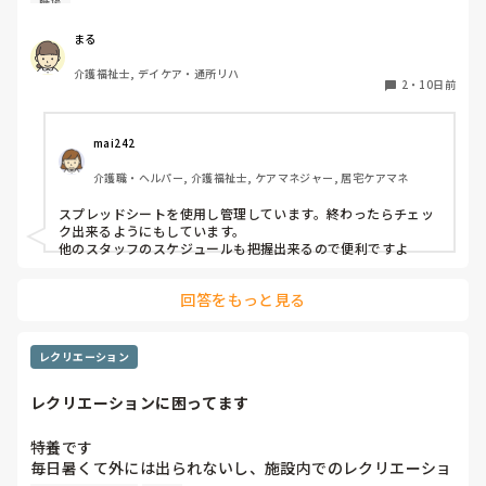
職場
おすすめの管理ツールがあれば教えていただきたいです。日
常のスケジュール調整をスムーズに行うためのコツは何です
まる
か？
介護福祉士, デイケア・通所リハ
2
・
10日前
mai242
介護職・ヘルパー, 介護福祉士, ケアマネジャー, 居宅ケアマネ
スプレッドシートを使用し管理しています。終わったらチェッ
ク出来るようにもしています。

他のスタッフのスケジュールも把握出来るので便利ですよ
回答をもっと見る
レクリエーション
レクリエーションに困ってます
特養です

毎日暑くて外には出られないし、施設内でのレクリエーショ