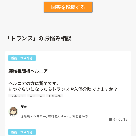
回答を投稿する
「トランス」のお悩み相談
雑談・つぶやき
腰椎椎間板ヘルニア
ヘルニアの方に質問です。

いつぐらいになったらトランスや入浴介助できますか？

まだ痛みが強く、薬飲んだりリハビリも週２でいってますが
トランス
ヘルニア
入浴介助
もう発症して1ヶ月半ほど経つんですがまだまだ痛みます。

先生は保存治療でって言われました。

瑠奈
なんだか今後が不安で仕方ありません😥
介護職・ヘルパー, 有料老人ホーム, 実務者研修
0
・
01/15
雑談・つぶやき