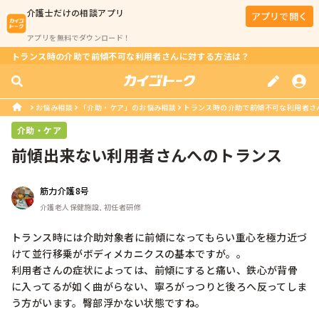
介護士
だけの相談アプリ
アプリで開く
アプリを無料でダウンロード！
トランス時の介助で前傾不可な利用者さんに対する方法は？
お悩み相談
「介助・ケア」のお悩み相談
トランス時の介助で前傾不可な利用者さ
介助・ケア
前傾出来ない利用者さんへのトランス
筋力介護8号
介護老人保健施設, 初任者研修
トランス時には介助対象者に前傾になってもらい重心を極力近づ
けて並行移乗がボディメカニクスの基本ですが。。

利用者さんの症状によっては、前傾にすると痛い、鉄心が背骨
に入ってるが如く曲がらない、寧ろがっつりと後ろへ反ってしま
う方がいます。臀部浮かない状態ですね。
