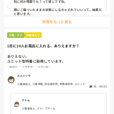
別に何か問題でも？って感じですね。

ど、仕事が、できるのか自分ではわからないけど、管理者に
自分が言わなくても、誰かしら管理者に言ってくれていま
顔にご飯ついたままの状態にしなきゃそれでいいって、結果だ
す。

と思います。

回答をもっと見る
私お風呂専属でバイトしてるんですけど、お風呂の時に顔にカ
その管理者耳に入り、犬大好きさんも、誰かしら相談できる
レーつけた人とかいますもん。

人を見つけた方がいいと言われました。犬大好きさん、仕事
できるし、正直、メンタルやられたら、困るからと言われま
あーやってくれなかったんだなって。スプーンでぬぐったりそ
介助・ケア
👑殿堂入り
した。

んなことすら、やらないのかね、酷いスタッフとか思いなが
ら。

1日に10人お風呂に入れる、ありえますか？
パワハラ扱いした人や、いい方によっては、周りが私にした
机上の空論、理想論、いちいち腹立ててもしょうがない。
パワハラや、必ず、私が言わなくても、次回は、必ず、いじ
ありえない。

めみたいにしてきた人は、必ず丸くなってる。もしくは、自
ユニット型特養に勤務しています。

分で気づく人もいるみたいです。

人手不足で入浴のない日があるため、今度1日に10人入れて
機械浴
人手不足
入浴介助
下さいとリーダーから言われました。

資格なしが、多い職場です。そのせいもあるのかなと。

午前中に5人、午後から1人助っ人つけるので5人入れて下さ
カスミソウ
いとのことです。

私は、5月に採用されて、11月に今の施設に異動しました。
介護福祉士, 介護事務, 初任者研修, 実務者研修, ユニット型
ここはほぼ全員寝たきりの方ですよ。ありえますか？

9月から、ヘルプとして行ってましたが、人間関係の違い
48
・
04/05
特養
に、驚いてました。採用された場所では、やりにくさ、全て
のように固定観念的なものがありました。けど、今は、トラ
ンスにしても、自分のやりやすいやり方を、優先させてもら
アトム
える。

介護福祉士, グループホーム