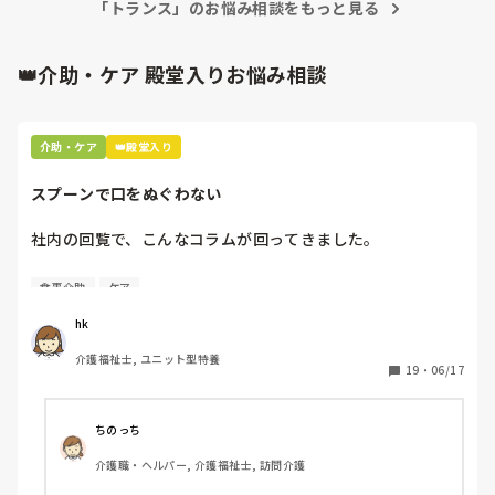
あれば、

「トランス」のお悩み相談をもっと見る
フォローしてくれる人がいると安心です！
すいません、○○さん、排泄やって、ベッドから車椅子に、
👑介助・ケア 殿堂入りお悩み相談
戻そうとしたら、トランス拒否が、暴れまくってトランス拒
否に、なってるので、

申し訳ないですが、ヘルプお願いできますか？というと、

介助・ケア
👑殿堂入り
わかりました。いいですよと、直ぐに来てくれる環境です。

スプーンで口をぬぐわない
私は、滅多に人を信用するタイプではないけど、職場のスタ
社内の回覧で、こんなコラムが回ってきました。

ッフは、信用できる仲間かなと、感じてます。嫌いな奴は嫌
いですけどね。

[スプーンで口をぬぐわない]

食事介助
ケア
管理者の人は、仕事ができるようになると誰にも平等で、何
自分やっちゃってるなと思いました。

でも話せるような人です。

hk
皆さんはどうですか⁇
介護福祉士, ユニット型特養
以前の老健で、主任が介護は１人ではできないんだよって、
19
・
06/17
教えてくれました。

今の管理者は、口に表には出しませんが、それをきちんとわ
ちのっち
きまえてくれています。

介護職・ヘルパー, 介護福祉士, 訪問介護
私は、萎縮するタイプでメンタルもかなり、弱い方ですけ