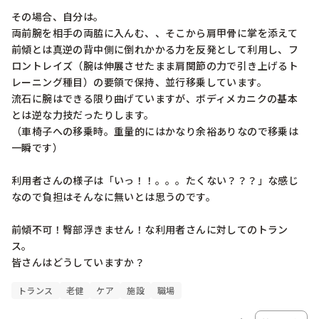
その場合、自分は。

両前腕を相手の両脇に入んむ、、そこから肩甲骨に掌を添えて
前傾とは真逆の背中側に倒れかかる力を反発として利用し、フ
ロントレイズ（腕は伸展させたまま肩関節の力で引き上げるト
レーニング種目）の要領で保持、並行移乗しています。

流石に腕はできる限り曲げていますが、ボディメカニクの基本
とは逆な力技だったりします。

（車椅子への移乗時。重量的にはかなり余裕ありなので移乗は
一瞬です）

利用者さんの様子は「いっ！！。。。たくない？？？」な感じ
なので負担はそんなに無いとは思うのです。

前傾不可！臀部浮きません！な利用者さんに対してのトラン
ス。

皆さんはどうしていますか？
トランス
老健
ケア
施設
職場