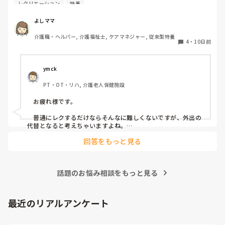
ンはどんな事をされてますか？

レクリエーション
特養
よい案があったら教えてください。
よしママ
介護職・ヘルパー, 介護福祉士, ケアマネジャー, 従来型特養
4
・
10日前
ymck
PT・OT・リハ, 介護老人保健施設
　お疲れ様です。

　普通にレクするだけならそんなに難しくないですが、外出の
代替となると考えちゃいますよね。

　外出気分を味わっていただくために、納涼会みたいなことを
回答をもっと見る
やったりしてます。いつも出さない炭酸飲料をお出しして、花
火の映像を流すとかですね。

　うちの施設では予算がなくできないですけど、VRみたいなの
で旅行気分なんてのも在宅で外出できない方に提供されて評判
話題のお悩み相談をもっと見る
いい、なんて話も聞きました。予算があればやってみたいで
す。
最近のリアルアンケート