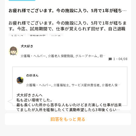
だったり、いきなり足おろさず、起きますよだったり、基本
的なトランスをやってる人が1人もいないので、トランスが
お疲れ様でございます。今の施設に入り、5月で1年が経ちま
苦手な自分として、腰がやられないやり方を、学んでいる自
す。今迄、試用...
分は、目標とする職員が、未だに1カ月経とうとしている
お疲れ様でございます。今の施設に入り、5月で1年が経ちま
が、未だにみつかりません。

す。今迄、試用期間で、仕事が覚えられず回せず、自己退職
させられてきましたけど、今の施設に入る前、老健にいて、
持病として、膝に病があるし、アトピー性皮膚炎の合併症
トランス
高齢者住宅
いじめ
3ヶ月の間に、介護の基本から看取り介護まで、全てという
で、成人喘息もあるし、今後とも色々な合併症と関わってい
ほど、経験させてもらってきました。そこで、自分がすぐに
くから、新しい病をなるべく増やしたくないし。

犬大好き
ヘルプを呼べる環境や、自分の介護技術のレベルなど、わか
介護職・ヘルパー, 介護老人保健施設, グループホーム, 初任
りました。

本当、目標とする職員が、いない施設でやっていけるのかな
1
・
04/08
者研修
ー、老健は、帰宅復帰が目標、サービス高齢者住宅は、自分
今の施設は、直ぐにヘルプを呼べば直ぐに来てくれます。サ
の住まい、老健とサービス高齢者住宅って、こんなに違うの
ービス高齢者住宅なので、訪問介護は、2人しかいないので
かなあと、最近感じてきました。サービス高齢者住宅って、
のほほん
すが、トランスする時に、コールがなってしまい、もう1人
介護度は、老健より低いけど、特養なのかなぁって、だって
介護職・ヘルパー, 介護福祉士, サービス提供責任者, 介護老人保健
の人が、

一応、利用者にとっては、住宅ですからね。

施設, サービス付き高齢者向け住宅, デイケア・通所リハ, 病院, 初任
者研修
犬大好きさんへ

大丈夫ーーーー。

サービス高齢者住宅って、何なんやろ。施設介護との違い
私も近い環境でした。

が、わかりません。
最も長くいた所から苦手な人もいたけどまだ楽しく仕事が出来
大丈夫ーーーー、なっちゃたー。

てましたが入所を経験したくて異動希望したら3年後くらいに
異動させてもらいました。そこの仕事が覚えられず1年経とう
回答をもっと見る
とする頃にメンタルがやられてメニエール病になり仕事辞めよ
あはは🤣。

うかなと思ったところに異動してくれませんか？と言われ正直
覚えれるか不安でした。でも異動先が良い先輩達でこれやっ
という関係です。デイの方でも、介護拒否、トランス拒否が
た？あれやった？とフォローしてくれます。
