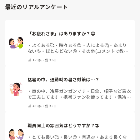
最近のリアルアンケート
「お疲れさま」はありますか？😊
・
よくある🥰
・
時々ある😊
・
人による🤔
・
あまり
ない💦
・
ほとんどない😢
・
その他(コメントで教え
てください)
159
票・
残り6日
猛暑の中、通勤時の暑さ対策は…？
・
車の中、冷房ガンガンです
・
日傘、帽子など着衣
で工夫してます
・
携帯ファンを使ってます
・
保冷剤
を持ち運んでいます
・
特に暑さ対策はしていませ
460
票・
残り5日
ん
・
その他（コメントで教えて下さい）
職員同士の雰囲気はどうですか？🤝
・
とても良い🥰
・
良い😊
・
普通🌿
・
あまり良くな