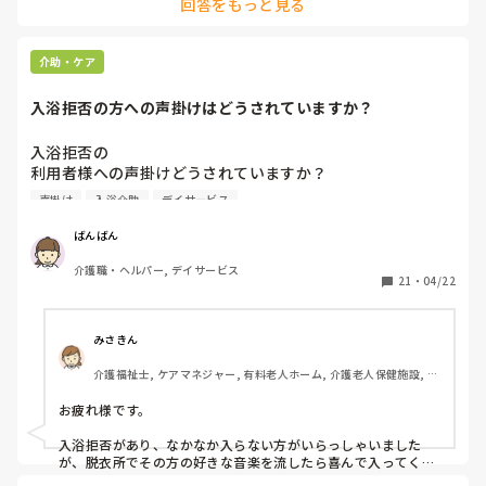
回答をもっと見る
っと早番。他の職員に遅番のしわ寄せきてました。遅が入浴対
1人で対応することに…

応なので毎日風呂介助はさすがに腰が死にました。なので、こ
本来なら先輩が一緒のはずが…

の施設なんかおかしいぞって思ったら早めに見切りつけて、辞
15:30から休憩に行けるはずが行けず、45分から16:15迄行
めることをオススメします。あと、転職ですがちゃんと見極め
介助・ケア
って来てと早出の人に言われ少しだけ休憩に…

てやらないと失敗します。

戻って来てもまだ先輩はいない。

主任とか副主任とか役職付いてるヤツは信用できる方とそうで
入浴拒否の方への声掛けはどうされていますか？
ない方がいます。周りが見えてないか、それが普通だと思って
17:30（夕食時）にやっと戻って来られる。

るかですね。利用者のためって言えばなんとかなっちゃうんで
何も言わず黙って何かされている。

すよ。たいてい自分のためって方が多いです。辞めた前の施設
入浴拒否の

居室対応の方の食事介助、フロアの食事介助がいるのに全く
がまさにそうです。自分の思い通りにいかないと職員にキレた
利用者様への声掛けどうされていますか？

手伝わず。

り、無視したり、利用者に対しても同様でした。

認知症もあり、本人様は家で入っている！

フロアが見える場所にその方の居室を移動してほしいが、新
声掛け
入浴介助
デイサービス
とのことですが家族様からは入っていないと

今の施設は、最低2人で回しますが人数とれる日は3人います。
人なのでまだ何も言えず😢…

変に仕事サボるヤツがいないので仕事しやすいですね。人手不
言われ、できればデイサービスで

見ながらだと一緒に食事できるのに…

ばんばん
足でどうにもならん時は、削れる業務を削ります。ワンオペが
入ってもらいたいと希望、、、

私としては全て終わらせてから、居室対応の方の食事に行こ
減ったのでよかったです。早番だけは9時までワンオペです
介護職・ヘルパー, デイサービス
足浴までは出来たのですが、、、

うと思ったがなかなか行けず。

21
・
04/22
が、一応なんとかなります。くそ忙しいですが、事故やヒヤリ
口腔、トイレ、就寝介助終わらせて行こうと思うと結局19時
なく対応できます。洗い物に関しては事務所が手伝いにきてく
れれば8時半頃からフロアにいてくれるので、比較的楽になり
頃に…

ます。運なので来ない日は諦めてます。
食事介助（ゴロ音あり、吸引必要な方））しながらフロアを
みさきん
見ることに…

介護福祉士, ケアマネジャー, 有料老人ホーム, 介護老人保健施設, グ
物ではない人なので、他者様が動けばそちらへ。

ループホーム, 病院
食事がどんどん遅れることに…

お疲れ様です。

20:00なったので、眠前薬服用とバイタル測定必要な方の所
へ。

入浴拒否があり、なかなか入らない方がいらっしゃいました
が、脱衣所でその方の好きな音楽を流したら喜んで入ってくれ
この時点で、ほとんどの利用者様は居室にいるのであとはゆ
たケースがありました。
っくりとパッド交換へ。
