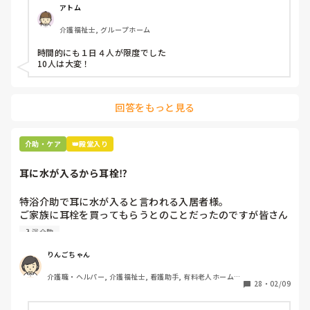
アトム
介護福祉士, グループホーム
時間的にも１日４人が限度でした

10人は大変！
回答をもっと見る
介助・ケア
👑殿堂入り
耳に水が入るから耳栓⁉︎
特浴介助で耳に水が入ると言われる入居者様。

ご家族に耳栓を買ってもらうとのことだったのですが皆さん
どう思われますか？

入浴介助
まずは水が入らないように介助を工夫するのが先なのではと
思ったのですがパートなためあまり強く言えず…

りんごちゃん
また洗髪後どうやら耳を拭いてない様子。あとから耳を拭い
介護職・ヘルパー, 介護福祉士, 看護助手, 有料老人ホーム, 
て欲しいと言われて拭くととても汚いのですが、耳栓よりも
28
・
02/09
サービス付き高齢者向け住宅, 病院, 初任者研修, 実務者研
まず耳拭くのが先なのではと…

修, ユニット型特養
耳栓の管理も大変だと思いますし（衛生的に消毒なども必要