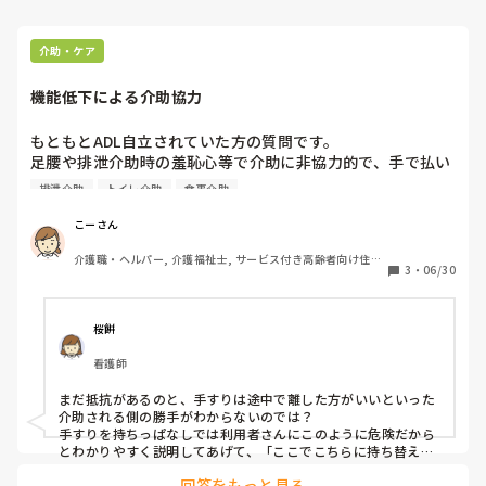
介助・ケア
機能低下による介助協力
もともとADL自立されていた方の質問です。

足腰や排泄介助時の羞恥心等で介助に非協力的で、手で払い
除けたり、ベッド↔️車イスに移乗する際も、手すり等に持っ
排泄介助
トイレ介助
食事介助
て離されなかったり・・・

不安等もあるのでしょうが、お話をしながら慣れていってい
こーさん
ただくしかないのでしょうか？

介護職・ヘルパー, 介護福祉士, サービス付き高齢者向け住宅, 
ご経験おありのかたいらっしゃいますか？
3
・
06/30
病院, 訪問介護, 障害福祉関連
桜餅
看護師
まだ抵抗があるのと、手すりは途中で離した方がいいといった
介助される側の勝手がわからないのでは？

手すりを持ちっぱなしでは利用者さんにこのように危険だから
とわかりやすく説明してあげて、「ここでこちらに持ち替える
とお互いに楽」ということを声かけしながら知って頂くのはど
回答をもっと見る
うでしょうか。