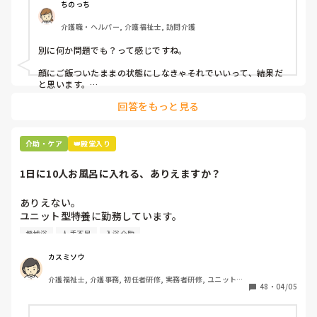
ちのっち
介護職・ヘルパー, 介護福祉士, 訪問介護
別に何か問題でも？って感じですね。

顔にご飯ついたままの状態にしなきゃそれでいいって、結果だ
と思います。

回答をもっと見る
私お風呂専属でバイトしてるんですけど、お風呂の時に顔にカ
レーつけた人とかいますもん。

あーやってくれなかったんだなって。スプーンでぬぐったりそ
介助・ケア
👑殿堂入り
んなことすら、やらないのかね、酷いスタッフとか思いなが
ら。

1日に10人お風呂に入れる、ありえますか？
机上の空論、理想論、いちいち腹立ててもしょうがない。
ありえない。

ユニット型特養に勤務しています。

人手不足で入浴のない日があるため、今度1日に10人入れて
機械浴
人手不足
入浴介助
下さいとリーダーから言われました。

午前中に5人、午後から1人助っ人つけるので5人入れて下さ
カスミソウ
いとのことです。

介護福祉士, 介護事務, 初任者研修, 実務者研修, ユニット型
ここはほぼ全員寝たきりの方ですよ。ありえますか？

48
・
04/05
特養