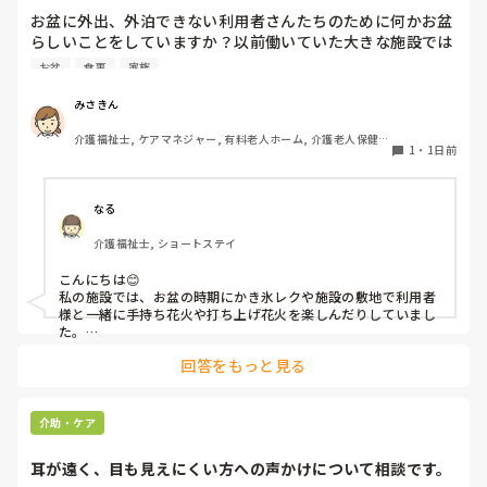
お盆に外出、外泊できない利用者さんたちのために何かお盆
らしいことをしていますか？以前働いていた大きな施設では
実際に住職さんを呼びご焼香できるようにそれ用のスペース
お盆
食事
家族
を毎年設けていました。それ以外は、食事内容が変わる、家
族が面会に来る…などでした。お盆まであと少しです。何か
みさきん
していることがあればぜひシェアよろしくお願いします。
介護福祉士, ケアマネジャー, 有料老人ホーム, 介護老人保健施
1
・
1日前
設, グループホーム, 病院
なる
介護福祉士, ショートステイ
こんにちは😊

私の施設では、お盆の時期にかき氷レクや施設の敷地で利用者
様と一緒に手持ち花火や打ち上げ花火を楽しんだりしていまし
た。

みさきんさんの住職さんを呼んでご焼香できる機会があるのは
回答をもっと見る
利用者様にとっても良い経験にもなりますね！
介助・ケア
耳が遠く、目も見えにくい方への声かけについて相談です。