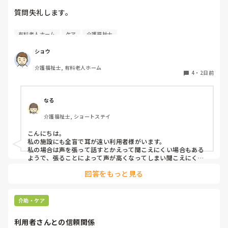
質問失礼します。

耳が遠く、目もあまり見えていない利用者様への声かけにつ
有料老人ホーム
ケア
介護福祉士
いて質問です。

現在、私は「大きな声で、ゆっくり耳元でお話しする」とい
ショウ
う方法で対応しています。

介護福祉士, 有料老人ホーム
聞き取れると安心していただける方なので何とか理解しても
4
・
2日前
らっているのですが、毎日のことなのでかなり喉に負担がか
かり、痛めてしまうことがあります。

なる
みなさんの職場で、このような方と関わる際に工夫している
介護福祉士, ショートステイ
ことや、喉に負担をかけずに意思疎通ができる良い方法など
があればぜひ教えていただきたいです。

こんにちは。

私の施設にも全盲で耳が遠い利用者様がいます。

よろしくお願いします。
私の場合は声を張って話すとかえって聞こえにくい場合もある
ようで、張ることによって声が高くなってしまい聞こえにくい
のだと思います。その為少しトーンを落とし話しかけるように
回答をもっと見る
しています。

なかなか対応が難しいですよね💦
介助・ケア
利用者さんとの信頼関係