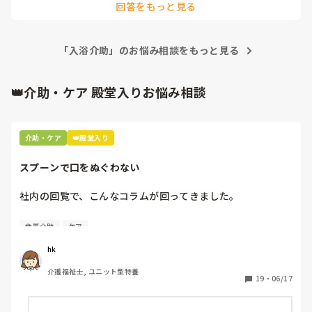
回答をもっと見る
私が何が言いたいかと言うと、利用者様ほったらかしで委員
会や研修に行くかっていうことです。

「入浴介助」のお悩み相談をもっと見る
うちのユニットは、日勤いなくて、1ユニット早出1人、遅出
1人です。

職員がいないのに毎日のように主任も副主任も現場そっちの
👑介助・ケア 殿堂入りお悩み相談
けでどこかへ。

利用者様のためといって、祭り等行事されるが、果たして本
当に利用者様のためなのかと疑問が…

毎日のレクリエーションもできていないのに…

介助・ケア
👑殿堂入り
こんな現場だったら、理念でどんなにいいこと書いてあって
も人は来ないと思いますが…

スプーンで口をぬぐわない
皆さんの所はどうですか？

社内の回覧で、こんなコラムが回ってきました。

うちみたいな感じですか？

[スプーンで口をぬぐわない]

長文ですみません🙇‍♀️
食事介助
ケア
自分やっちゃってるなと思いました。

hk
皆さんはどうですか⁇
介護福祉士, ユニット型特養
19
・
06/17