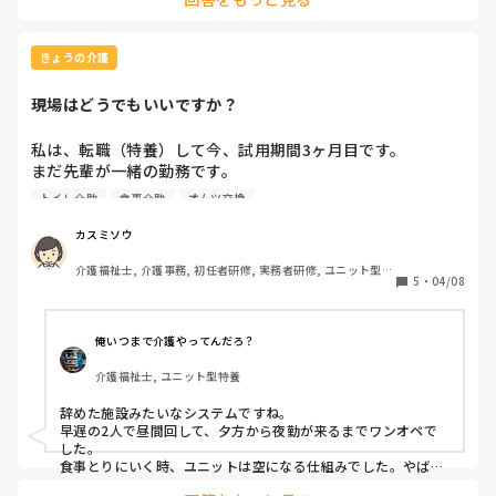
きょうの介護
現場はどうでもいいですか？
私は、転職（特養）して今、試用期間3ヶ月目です。

まだ先輩が一緒の勤務です。

その日は遅出で入浴担当。

トイレ介助
食事介助
オムツ交換
昼礼が終わってからフロアに戻って入浴の準備。

先輩（副主任）は、フロアに戻って来ず何も言わずどこか
カスミソウ
へ。

介護福祉士, 介護事務, 初任者研修, 実務者研修, ユニット型特
隣のユニットにいる主任は、主任研修会があるからといっ
5
・
04/08
養
て、そちらへ。

2人いる遅出で、その日の入浴者（個浴と寢浴）を分担す
る。

俺いつまで介護やってんだろ？
私は寢浴担当に…

介護福祉士, ユニット型特養
もう1人は個浴しながらフロアを見ることに…

ほとんど車椅子の方で動きがある方は少ないといえ、自立歩
辞めた施設みたいなシステムですね。

行の方もいらっしゃいます。

早遅の2人で昼間回して、夕方から夜勤が来るまでワンオペで
それなのに入浴しながらフロアを見るなんて、私としては今
した。

までの経験上ありえないと思いました。

食事とりにいく時、ユニットは空になる仕組みでした。やばす
ぎでした。当時はリーダーが「私遅番きらーい」とか言ってず
私は、まだ寢浴で機械の使い方もあまり理解していなくて、