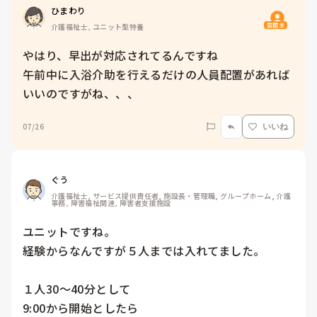
ひまわり
質問主
介護福祉士, ユニット型特養
やはり、早出が対応されてるんですね

午前中に入浴介助を行えるだけの人員配置があれば
いいのですがね、、、
07/26
いいね
ぐう
介護福祉士, サービス提供責任者, 施設長・管理職, グループホーム, 介護
事務, 障害福祉関連, 障害者支援施設
ユニットですね。

経験からなんですが５人までは入れてました。

１人30〜40分として

9:00から開始としたら
