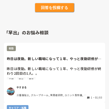
回答を投稿する
「早出」のお悩み相談
夜勤
昨日は夜勤。新しい職場になって１年、やっと夜勤研修が終
わり2回目の1人...
昨日は夜勤。新しい職場になって１年、やっと夜勤研修が終
わり2回目の1人。。

夫婦
早出
暴言
特養10床、ショートは満床ではなかったので6床でした。特
養はほぼ動きなし。

やすまる
介護福祉士, グループホーム, 実務者研修, ユニット型特養, 障
問題はショート（笑）半月前に来た老夫婦。。

1
・
01/03
害者支援施設
旦那さん101歳。最初精神的におかしくなり、精神科受診。
薬で落ち着いてきてました。しかし昨日の夜はやばすぎて久
キャリア・転職