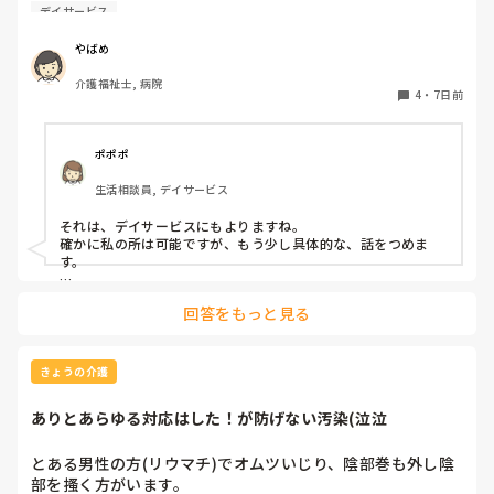
居なので）、義母が鞄の中を触ってしまいます。デイサービ
デイサービス
スの送迎時に必要物品（タオルや肌着）が入ってるか持って
行く前に最終確認してもらう事って可能ですか？

やばめ
忙しいのに、そんな事を頼むのはどうなのか⋯と思いまし
介護福祉士, 病院
て、教えて下さい
4
・
7日前
ポポポ
生活相談員, デイサービス
それは、デイサービスにもよりますね。

確かに私の所は可能ですが、もう少し具体的な、話をつめま
す。

その、見て欲しい物が、例えば衣類、自宅の鍵、薬、等多数に
回答をもっと見る
なれば、次の人を待たせているので、困ります。ケアマネに、
訪問お願いして！！って思いますね。

送迎も決まりがあって、○○時～施設に戻る時間を○○時ま
きょうの介護
で！！と決まってます。下手すると、同乗者の全員の利用報酬
を1時間取れない、なんて事になりますから。そうなると、そ
ありとあらゆる対応はした！が防げない汚染(泣泣
のケアマネにも報告、家族にも報告で正直めんどくさい事にな
ります。←まぁ、多少はそうならない様にコースは組まれてま
すが。

とある男性の方(リウマチ)でオムツいじり、陰部巻も外し陰
部を搔く方がいます。

パッと見て、パッと確認できる、程度なら見ます。
