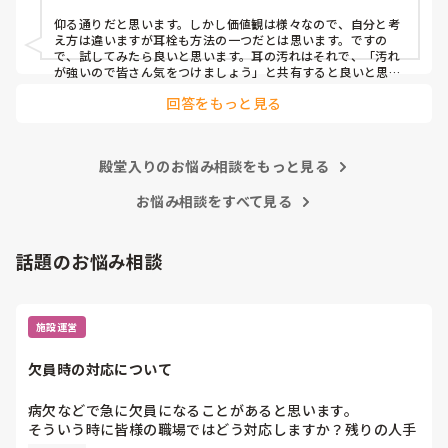
ユニット型特養
仰る通りだと思います。しかし価値観は様々なので、自分と考
え方は違いますが耳栓も方法の一つだとは思います。ですの
で、試してみたら良いと思います。耳の汚れはそれで、「汚れ
が強いので皆さん気をつけましょう」と共有すると良いと思い
ます。
回答をもっと見る
殿堂入りのお悩み相談をもっと見る
お悩み相談をすべて見る
話題のお悩み相談
施設運営
欠員時の対応について
病欠などで急に欠員になることがあると思います。

そういう時に皆様の職場ではどう対応しますか？残りの人手
でやりくりするか、休みの人に出てもらうかになると思いま