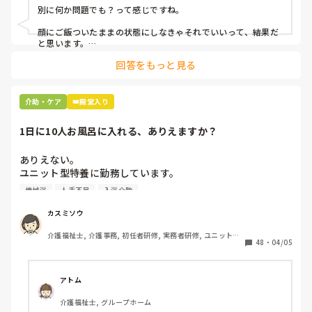
別に何か問題でも？って感じですね。

顔にご飯ついたままの状態にしなきゃそれでいいって、結果だ
と思います。

回答をもっと見る
私お風呂専属でバイトしてるんですけど、お風呂の時に顔にカ
レーつけた人とかいますもん。

あーやってくれなかったんだなって。スプーンでぬぐったりそ
介助・ケア
👑殿堂入り
んなことすら、やらないのかね、酷いスタッフとか思いなが
ら。

1日に10人お風呂に入れる、ありえますか？
机上の空論、理想論、いちいち腹立ててもしょうがない。
ありえない。

ユニット型特養に勤務しています。

人手不足で入浴のない日があるため、今度1日に10人入れて
機械浴
人手不足
入浴介助
下さいとリーダーから言われました。

午前中に5人、午後から1人助っ人つけるので5人入れて下さ
カスミソウ
いとのことです。

介護福祉士, 介護事務, 初任者研修, 実務者研修, ユニット型
ここはほぼ全員寝たきりの方ですよ。ありえますか？

48
・
04/05
特養
アトム
介護福祉士, グループホーム