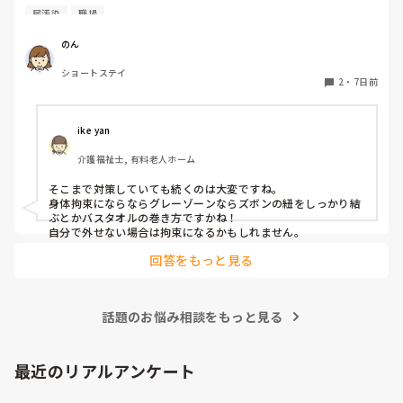
特に夜間帯が多くよく尿汚染し布団、衣類、ラバー全て交換
尿汚染
職場
しています。

で！！無い！！ってなった時に、具体的にどうするの？が必要
になりますよね。

ミトンはできません。

のん
両手の甲に皮下出血があり皮膚がものすごく弱いです。

一緒に家を探すは、流石に無理です。無いことを報告して、ス
ショートステイ
色々試しました。

2
・
7日前
ルーするか、持ってきてもらう。位じゃないかな？無かった時
おむつカバーをしても弄る、バスタオルを巻いても弄る

にどうして欲しいんですか？が疑問として残ります。

介護服を試そうと意見がありましたが伸びない素材しかない
そうなる可能性が高いのであれば、一式ここに置いてますの
ので服を着てる最中に剥離の恐れで出来ないです。

ike yan
で、取っていって下さい。と言われる方が助かります。例え
何をしてもいじります。

ば、義母が届かない靴棚の上とか、裏の倉庫とか？

介護福祉士, 有料老人ホーム
対処法はもうないでしょうか？
予備置いてる。でも良いかも知れませんが。

そこまで対策していても続くのは大変ですね。

利用者の家に予定外の５分滞在しただけで、後ろの迎えに行く
身体拘束にならならグレーゾーンならズボンの紐をしっかり結
ぶとかバスタオルの巻き方ですかね！

自分で外せない場合は拘束になるかもしれません。
回答をもっと見る
話題のお悩み相談をもっと見る
最近のリアルアンケート