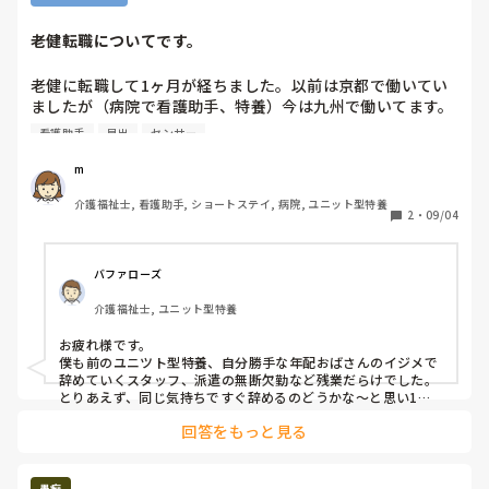
しぶりに入居者さんと喧嘩（笑）

老健転職についてです。
何度も起きてベット上ゴソゴソ、私に暴言、叩こうとした
り。。めっちゃ疲れた😭横に寝てる奥様まで目を覚まして旦
老健に転職して1ヶ月が経ちました。以前は京都で働いてい
那さんをなだめてた（笑）

ましたが（病院で看護助手、特養）今は九州で働いてます。
なんかヤバ目の施設に転職したのではないかと不安でいっぱ
そして早出がいなくて８時定時が９時半まで残業

看護助手
早出
センサー
いです。

。。

m
まず、ナースコールはありますが、ピッチに連動型ではな
大声出すなら頓服飲ませたらよかったのにと言われたけどあ
介護福祉士, 看護助手, ショートステイ, 病院, ユニット型特養
く、ピッチがありません。初めてピッチがない施設に当たり
の様子じゃ無理（笑）

2
・
09/04
ました。普通なのですかね？？ナースコール自体はあり、部
屋の前が光るのと音はしっかりでます。居室に行き、対応を
ロングだから３月までいるし。。夜は静かにしてください
する感じです。基本日中はみんなフロアで起きてます。セン
（笑）
バファローズ
サーはありますが、それぞれ音楽が分けてあり、職員が反応
介護福祉士, ユニット型特養
しています。

でも夜勤の時2人職員で入るため、他利用者対応中、コール
お疲れ様です。

がなっても廊下に出ないと誰がなってるか分からない見たい
僕も前のユニツト型特養、自分勝手な年配おばさんのイジメで
です。今働いている人達は、ピッチが無いことに疑問も持た
辞めていくスタッフ、派遣の無断欠勤など残業だらけでした。

ないのかなと思ってます。

とりあえず、同じ気持ちですぐ辞めるのどうかな～と思い1年
以上は我慢しました。

回答をもっと見る
教育体制もこれが普通なのか分からないですが、最初は日勤
ピッチがないのは珍しいですね。結構しんどいですね～。もう
を入り、そのあと、早出、遅出、夜勤と入るのですが、現段
慣れてしまってるんでしょうね。言葉遣い悪い、パットは、コ
階で日勤と早出は自立してますが、一回職員についてもら
スト削減で変えない、よくないですね～。

愚痴