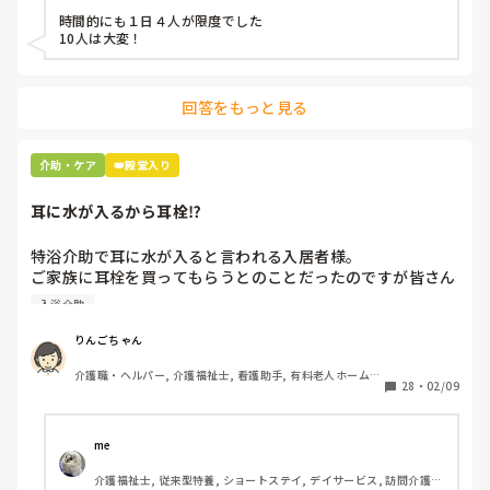
時間的にも１日４人が限度でした

10人は大変！
回答をもっと見る
介助・ケア
👑殿堂入り
耳に水が入るから耳栓⁉︎
特浴介助で耳に水が入ると言われる入居者様。

ご家族に耳栓を買ってもらうとのことだったのですが皆さん
どう思われますか？

入浴介助
まずは水が入らないように介助を工夫するのが先なのではと
思ったのですがパートなためあまり強く言えず…

りんごちゃん
また洗髪後どうやら耳を拭いてない様子。あとから耳を拭い
介護職・ヘルパー, 介護福祉士, 看護助手, 有料老人ホーム, 
て欲しいと言われて拭くととても汚いのですが、耳栓よりも
28
・
02/09
サービス付き高齢者向け住宅, 病院, 初任者研修, 実務者研
まず耳拭くのが先なのではと…

修, ユニット型特養
耳栓の管理も大変だと思いますし（衛生的に消毒なども必要
かと）、皆さんどう思われますか？
me 
介護福祉士, 従来型特養, ショートステイ, デイサービス, 訪問介護, 