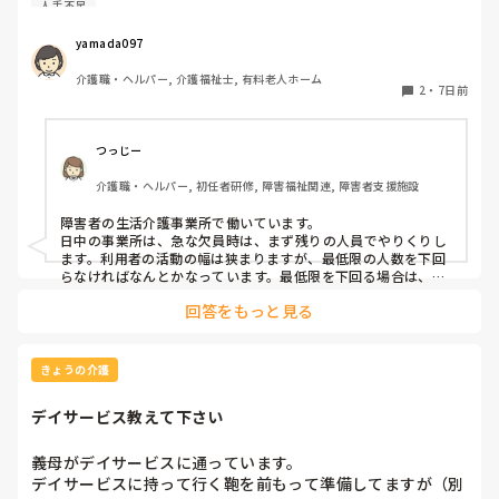
人手不足
すが。夜勤休まれた時はどちらの対応も大変ですよね。うち
の夜勤欠の場合は休みの人に休出の許可もらうまで残りのメ
yamada097
ンバーで23時くらいまで残ってもらうとかでした。
介護職・ヘルパー, 介護福祉士, 有料老人ホーム
2
・
7日前
つっじー
介護職・ヘルパー, 初任者研修, 障害福祉関連, 障害者支援施設
障害者の生活介護事業所で働いています。

日中の事業所は、急な欠員時は、まず残りの人員でやりくりし
ます。利用者の活動の幅は狭まりますが、最低限の人数を下回
らなければなんとかなっています。最低限を下回る場合は、休
みの人に出てもらうか、他部署にフォローを依頼しています。

回答をもっと見る
GHの夜勤の場合は、学生バイト→準職員→正職員の優先順位
で代役を探しています。

うちは学生が多い町なので、誰かしら学生が出てくれることが
多いです。
きょうの介護
デイサービス教えて下さい
義母がデイサービスに通っています。

デイサービスに持って行く鞄を前もって準備してますが（別