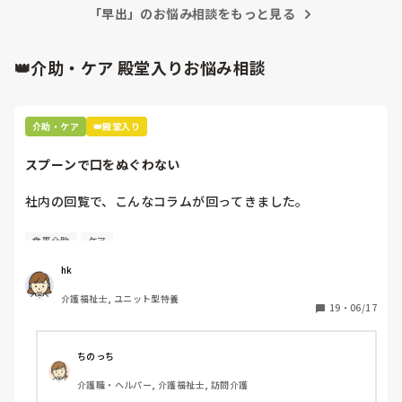
「早出」のお悩み相談をもっと見る
👑介助・ケア 殿堂入りお悩み相談
介助・ケア
👑殿堂入り
スプーンで口をぬぐわない
社内の回覧で、こんなコラムが回ってきました。

[スプーンで口をぬぐわない]

食事介助
ケア
自分やっちゃってるなと思いました。

hk
皆さんはどうですか⁇
介護福祉士, ユニット型特養
19
・
06/17
ちのっち
介護職・ヘルパー, 介護福祉士, 訪問介護