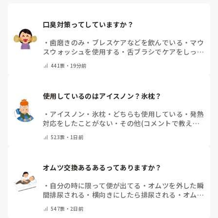
口臭対策ってしていますか？
・
歯磨きのみ
・
ブレスケアなどを飲んでいる
・
マウ
スウォッシュを使用する
・
舌ブラシでケアをしっか
りする
・
フリスクをかじる
・
自分の口臭は気にして
441
票・
19分前
いない
・
その他（コメントで教えてください）
使用しているのはアイスノン？氷枕？
・
アイスノン
・
氷枕
・
どちらも使用している
・
発熱
対応をしたことがない
・
その他(コメントで教えて
ください)
523
票・
1日前
オムツ交換あるあるってありますか？
・
自分の時に限って便が出てる
・
オムツを外した瞬
間排尿される
・
横向きにしたら排尿される
・
オムツ
のテープがよくちぎれている
・
パットにたっぷり収
547
票・
2日前
まっていると快感
・
その他（コメントで教えてくだ