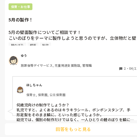
ただ、すべてを完全に分けることは難しいため、園で行っている対
策については日頃から保護者の方にもお伝えするようにしています。

保育・お仕事
少しでも安心していただけるよう、できる範囲で対応している状況
です💦
5月の製作！
5月の壁面製作についてご相談です！

こいのぼりをテーマに製作しようと思うのですが、立体物だと壁
面から剥がれてしまうので、できれば平面にしたいと考えていま
鯉のぼり
壁面
制作
す。

ゆう
放課後等デイサービス, 児童発達支援施設, 管理職
2
・
04/2
ほしちゃん
保育士, 保育園, 公立保育園
何歳児向けの制作でしょうか？

乳児ですと、よくあるのはキラキラシール、ポンポンスタンプ、手
形足型をそのまま鱗に、といった感じでしょうか。

幼児では、個別の制作だけではなく、一人ひとりの鯉のぼりを鱗に
見立てて、大きな鯉のぼりにしたこともありますが、とてもダイナミ
回答をもっと見る
ックな仕上がりになり、見栄えもしました〜！