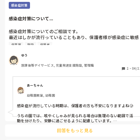
感染症対策
感染症対策について...
感染症対策についてのご相談です。

最近はしかが流行っていることもあり、保護者様が感染症に敏感
になっているように感じます。

保育室
施設
保護者
咳やくしゃみをしている子どもがいると、「あの子とは別の部屋
にしてほしい」などの要望をいただくこともあります。

ゆう
施設としても対応には限界がありますし、一般的な風邪を引いて
放課後等デイサービス, 児童発達支援施設, 管理職
いる子どもが白い目で見られてしまうのもかわいそうだと感じま
2
・
04/2
す。

同じような経験されている方、いませんか？😭
あーちゃん
幼稚園教諭, 幼稚園
感染症が流行している時期は、保護者の方も不安になりますよね🥲

うちの園では、咳やくしゃみが見られる場合は無理のない範囲で活
動を分けたり、安静に過ごせるように配慮しています。

あわせて、こまめな手洗いや換気、玩具の消毒など、基本的な感染症
回答をもっと見る
対策を丁寧に行うようにしています。
