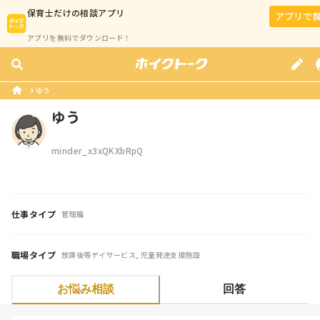
保育士
だけの相談アプリ
アプリで
アプリを無料でダウンロード！
ゆう
ゆう
minder_x3xQKXbRpQ
仕事タイプ
管理職
職場タイプ
放課後等デイサービス, 児童発達支援施設
お悩み相談
回答