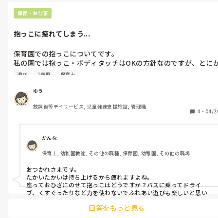
保育・お仕事
抱っこに疲れてしまう...
保育園での抱っこについてです。

私の園では抱っこ・ボディタッチはOKの方針なのですが、とに
く私の体力が保たなくて...💦

遊び
1歳児
保育士
子どもたちは抱っこやたかいたかいを求めてくるのですが、「先
生疲れちゃったから、ちょっと休憩！」と待たせてしまうのが申
ゆう
し訳なく感じてしまいます。

放課後等デイサービス, 児童発達支援施設, 管理職
体力がなくても、このような遊びに対応してあげるための工夫っ
4
・
04/2
てありますか？😭
かんな
保育士, 幼稚園教諭, その他の職種, 保育園, 幼稚園, その他の職場
おつかれさまです。

たかいたかいは持ち上げるから疲れますよね。

座っておひざにのせて抱っこはどうですか？バスに乗ってドライ
ブ、くすぐったりなど力を使わないでふれあい遊びも楽しいと思い
ますよ！無理なさらずに(^^)
回答をもっと見る