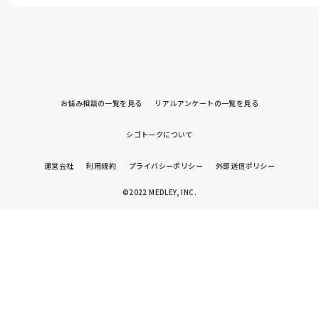
り、水が苦手でも触ろうとする子もいて楽しいですよ✨️

新聞紙遊びは、ものを口にいれないようになってからがオススメで
す。

私も1歳児でよくやってました！
お悩み相談の一覧を見る
リアルアンケートの一覧を見る
シゴトークについて
運営会社
利用規約
プライバシーポリシー
外部送信ポリシー
©2022 MEDLEY, INC.