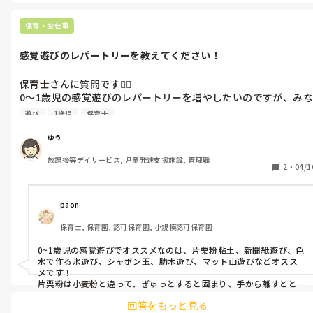
お互い新年度頑張りましょう！！
保育・お仕事
感覚遊びのレパートリーを教えてください！
保育士さんに質問です🙋‍♀️

0〜1歳児の感覚遊びのレパートリーを増やしたいのですが、みな
さんのおすすめはありますか？

遊び
1歳児
保育士
先生との1対1の遊びでも、遊具を使ったものでも、何でも構いま
せん！
ゆう
放課後等デイサービス, 児童発達支援施設, 管理職
2
・
04/1
paon
保育士, 保育園, 認可保育園, 小規模認可保育園
0~1歳児の感覚遊びでオススメなのは、片栗粉粘土、新聞紙遊び、色
水で作る氷遊び、シャボン玉、肋木遊び、マット山遊びなどオスス
メです！

片栗粉は小麦粉と違って、ぎゅっとすると固まり、手から離すととろ
ーんとするし、その感触が楽しめます。

回答をもっと見る
夏は水遊びのときに食紅を使って氷を作ると溶ける感覚が楽しめた