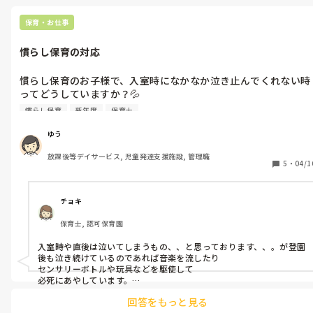
保育・お仕事
慣らし保育の対応
慣らし保育のお子様で、入室時になかなか泣き止んでくれない時
ってどうしていますか？💦

ただ抱っこしているだけでは、何も役に立てていないようで申し
慣らし保育
新年度
保育士
訳なくて...

何かあやす方法などあるのでしょうか😭
ゆう
放課後等デイサービス, 児童発達支援施設, 管理職
5
・
04/1
チョキ
保育士, 認可保育園
入室時や直後は泣いてしまうもの、、と思っております、、。が登園
後も泣き続けているのであれば音楽を流したり

センサリーボトルや玩具などを駆使して

必死にあやしています。

泣いていると申し訳なくなってしまいますよね。お気持ちとても分
回答をもっと見る
かります。
