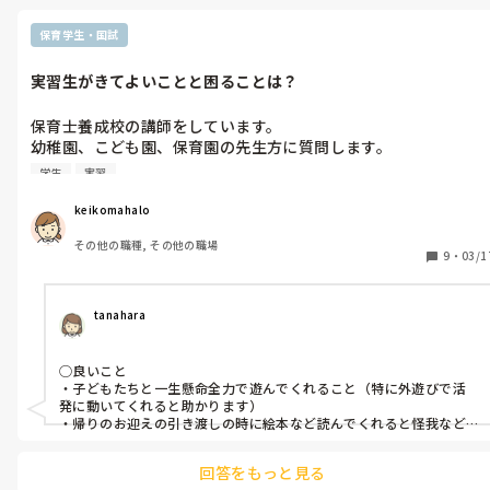
保育学生・国試
実習生がきてよいことと困ることは？
保育士養成校の講師をしています。

幼稚園、こども園、保育園の先生方に質問します。

実習生が園に来て、よかったことと困ったことを教えてくださ
学生
実習
い。
keikomahalo
その他の職種, その他の職場
9
・
03/1
tanahara
◯良いこと

・子どもたちと一生懸命全力で遊んでくれること（特に外遊びで活
発に動いてくれると助かります）

・帰りのお迎えの引き渡しの時に絵本など読んでくれると怪我など
防止できるので助かる

回答をもっと見る
◯困ったこと
