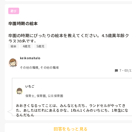
・緊張してどうしたらいいかわからないと突っ立っているだけの人

・子どもの喧嘩など目の前で起こっていても見て見ぬふりをされた
時

遊び
・自分に関わってくれる積極的な子どもとしか関らない時

・日誌の字が汚い、下書きをしていない、誤字脱字が多い、日本語
卒園時期の絵本
がおかしい

それらを赤で直さないといけないので余計な仕事が増える。私たち
は赤ペン先生ではないので。

卒園の時期にぴったりの絵本を教えてください。4.5歳異年齢ク
内容に関しての助言はいいですが、実習生としての心得がなってい
ラス20名です。
ないと困ります。

絵本
4歳児
5歳児
失敗しても良いのでとにかく笑顔で一生懸命取り組んでくれる人が
指導していく上でも、今後社会に出ていく上でも安心で頼りになる
keikomahalo
と思います。
その他の職種, その他の職場
7
・
03/1
いちご
保育士, 保育園, 公立保育園
おおきくなるってことは、みんなともだち、ランドセルがやってき
た、あしたはだれにあえるかな、1ねん1くみのいちにち、1年生にな
るんだもん
回答をもっと見る