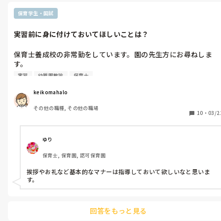
ください」

と、お伝えしながら、どういう風に大バトルになるのか具体的な関
保育学生・国試
わり方を聞いていきます。

そして、お母さんの気持ちに共感しながら、一緒に対処方法を伝えま
実習前に身に付けておいてほしいことは？
す。

保育士養成校の非常勤をしています。園の先生方にお尋ねしま
す。

実習
幼稚園教諭
保育士
実習生に、「これを身に付けて園に来てほしい」、ということか
あったら教えてください。
keikomahalo
その他の職種, その他の職場
10
・
03/2
ゆり
保育士, 保育園, 認可保育園
挨拶やお礼など基本的なマナーは指導しておいて欲しいなと思いま
す。
回答をもっと見る