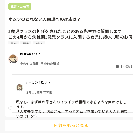
保育・お仕事
オムツのとれない入園児への対応は？
3歳児クラスの担任をされたことのある先生方に質問します。

この4月から幼稚園3歳児クラスに入園する女児(3歳8ヶ月)のお母
さんから聞かれました。

着脱
排泄
3歳児
まだ、紙オムツがとれていないとのことで、園に入って先生方に
迷惑がかかると思い、練習しては、大バトルになるそうです。

keikomahalo
先生だったらどのようにご助言されますか？
その他の職種, その他の職場
4
・
03/2
ゆーこ＠４児ママ
保育士, 認可保育園
私なら、まずはお母さんのイライラが緩和できるような声かけをし
ます。

「大丈夫ですよ 、お母さん。ずっとオムツを履いている大人も居な
いので(^o^)

入園したら、他のお友達がトイレに行く姿を見て、自分もトイレでお
回答をもっと見る
しっこしようと思うかもしれません。

お子さんとお母さんの余裕のある時にトイレトレーニングしてみて