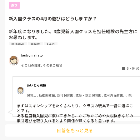
遊び
新入園クラスの4月の遊びはどうしますか？
新年度になりました。3歳児新入園クラスを担任経験の先生方に
お尋ねします。

新入園児が、先生や友達、園の環境に親しみを持てるように、4
環境構成
新年度
3歳児
月はどんな遊びの環境を設定しますか？

また、クラス活動で取り入れる遊びなどもありましたら教えてく
keikomahalo
ださい。
その他の職種, その他の職場
6
・
04/0
めいとん教授
保育士, 幼稚園教諭, 認可保育園, 認証・認定保育園, 認可外保育園, 小規模
認可保育園, 管理職
まずはスキンシップをたくさんとり、クラスの玩具で一緒に遊ぶこ
とです。

ある程度新入園児が慣れてきたら、かごめかごめや大根抜きなどの
集団遊びを取り入れるとより関係が深くなると思います。
回答をもっと見る