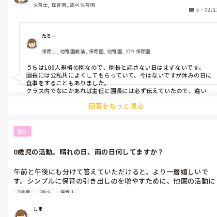
保育士, 保育園, 認可保育園
5
・
02/2
たろー
保育士, 幼稚園教諭, 保育園, 幼稚園, 公立保育園
うちは100人規模の園なので、園長と話さない日はまずないです。

園長には公私共によくしてもらっていて、今はないですが休みの日に
食事をすることもありました。

クラス内でなにかあれば主任と園長には必ず伝えていたので、違い
に少し驚きました。

回答をもっと見る
伝達されるまで時間がかかると保護者トラブルひとつにしても大変
ですね(>_<)
遊び
0歳児の活動。晴れの日、雨の日何してますか？
午前と午後にも分けて答えていただけると、より一層嬉しいで
す。シンプルに保育の引き出しのを増やすために、他園の活動に
興味があります。その園の文化みたいなものもあると思うので、
0歳児
遊び
保育士
聞いてみたいです。
しま