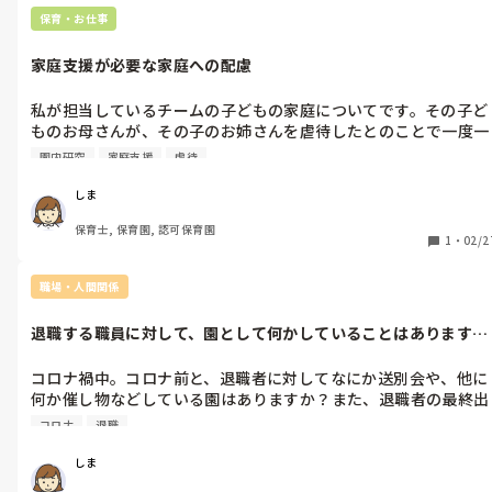
保育・お仕事
家庭支援が必要な家庭への配慮
私が担当しているチームの子どもの家庭についてです。その子ど
ものお母さんが、その子のお姉さんを虐待したとのことで一度一
時保護されていて、今は家族みんなで一緒に暮らしているという
園内研究
家庭支援
虐待
状況です。しかし、お母さんには精神疾患があり、休みの日はお
昼に寝ていたりする状況です。みなさんは、このように、家庭支
しま
援が必要なお子さんを預かった経験はありますか

保育士, 保育園, 認可保育園
？どのような事例で、どのような配慮をしていましたか？
1
・
02/2
職場・人間関係
退職する職員に対して、園として何かしていることはあります
か？
コロナ禍中。コロナ前と、退職者に対してなにか送別会や、他に
何か催し物などしている園はありますか？また、退職者の最終出
勤日には、何か園全体ですることがありますか？そういうものは
コロナ
退職
個人的に贈り物をしたりするものなのでしょうか。
しま