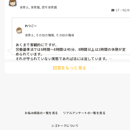
は伸びず、ただサービスで仕事をする時間が伸びるだけです。休
保育士, 保育園, 認可保育園
憩も子どもたちが起きてくるので、午睡中には回しきれずです。
17
・
02/0
知り合いの保育園は休憩が取れていたり、見なし残業で手当がつ
いているそうですが、皆さんの園ではその点、どのようなシステ
ムになっているでしょうか。
れつごー
保育士, その他の職種, その他の職場
あくまで客観的にですが、

労働基準法では6時間～8時間は45分、8時間以上は1時間の休憩が定
められています。

それが守られていない実態であれば法には反しています。

また、残業については36協定（さぶろくきょうてい）といわれるも
回答をもっと見る
のに基づいているので、それを確認する必要があります。

おかしい、無理だ、不満だ、と思うことは法的におかしいことなの
かを実態に照らし合わせる必要があると思います。

分からない場合は労働基準監督署に聞いてみるのも一つの手段です。
お悩み相談の一覧を見る
リアルアンケートの一覧を見る
シゴトークについて