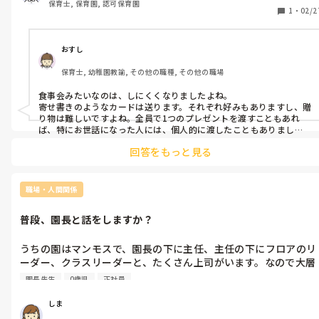
保育士, 保育園, 認可保育園
1
・
02/2
おすし
保育士, 幼稚園教諭, その他の職種, その他の職場
食事会みたいなのは、しにくくなりましたよね。

寄せ書きのようなカードは送ります。それぞれ好みもありますし、贈
り物は難しいですよね。全員で1つのプレゼントを渡すこともあれ
ば、特にお世話になった人には、個人的に渡したこともありまし
た。

回答をもっと見る
同じ園内の先生に相談してみて、揃えるのが良いかと思います💦
職場・人間関係
普段、園長と話をしますか？
うちの園はマンモスで、園長の下に主任、主任の下にフロアのリ
ーダー、クラスリーダーと、たくさん上司がいます。なので大層
なことがない限り、担任の私が園長と関わることはほぼありませ
園長先生
0歳児
正社員
ん。みなさんは普段から園長と話をしたりしますか？どういう距
離感ですか？
しま