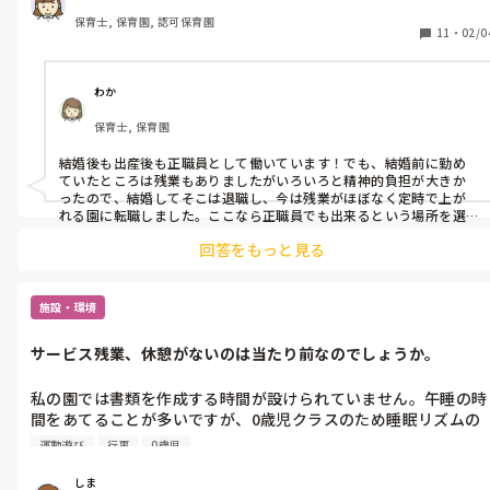
保育士, 保育園, 認可保育園
11
・
02/0
わか
保育士, 保育園
結婚後も出産後も正職員として働いています！でも、結婚前に勤め
ていたところは残業もありましたがいろいろと精神的負担が大きか
ったので、結婚してそこは退職し、今は残業がほぼなく定時で上が
れる園に転職しました。ここなら正職員でも出来るという場所を選
びました。家計が可能ならパートが良かったですが、私も稼がない
回答をもっと見る
といけないので笑
施設・環境
サービス残業、休憩がないのは当たり前なのでしょうか。
私の園では書類を作成する時間が設けられていません。午睡の時
間をあてることが多いですが、0歳児クラスのため睡眠リズムの
違いからすぐに起きてくる子がいるので、書類作成には専念でき
運動遊び
行事
0歳児
ません。子どもの休みが多い時(たまにしかない)に順番で担任が
抜けるか、時間外で行うかです。また行事が重なっても勤務時間
しま