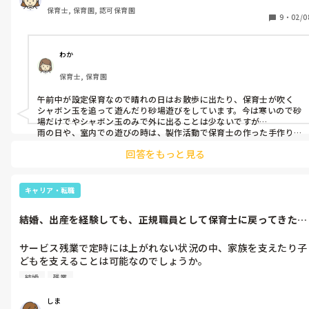
保育士, 保育園, 認可保育園
9
・
02/0
わか
保育士, 保育園
午前中が設定保育なので晴れの日はお散歩に出たり、保育士が吹く
シャボン玉を追って遊んだり砂場遊びをしています。今は寒いので砂
場だけでやシャボン玉のみで外に出ることは少ないですが…

雨の日や、室内での遊びの時は、製作活動で保育士の作った手作り
シールのシール貼りをしたり、お花紙を丸めて詰めて製作物に見立
回答をもっと見る
てたり、絵の具や片栗粉年度、寒天遊び…などなどです。

知育玩具でかたはめや、簡単なパズルをしたりもしますよ。みんな
で絵本を読んでもらったり、国旗カードも好きで集中してみていま
す。最近はおままごとが出来る様になってきて楽しそうに遊んでいま
キャリア・転職
す。

午後の保育も同じ感じですが外には出ず室内でお迎えを待ちながら
結婚、出産を経験しても、正規職員として保育士に戻ってきたい
過ごしています。
と思いますか...
サービス残業で定時には上がれない状況の中、家族を支えたり子
どもを支えることは可能なのでしょうか。

実際にそのように働いていらっしゃる方や、これから結婚・出産
結婚
残業
を控えている方の考えを聞きたいです。
しま