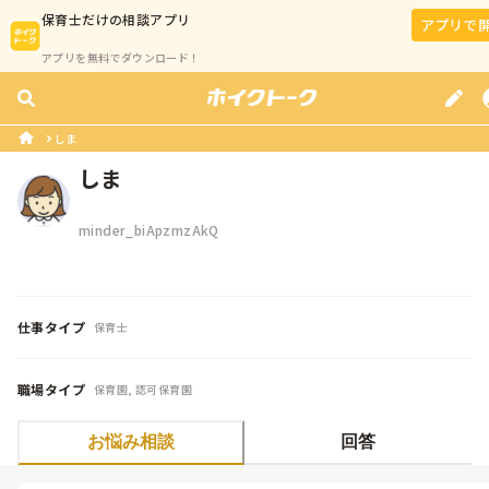
保育士
だけの相談アプリ
アプリで
アプリを無料でダウンロード！
しま
しま
minder_biApzmzAkQ
仕事タイプ
保育士
職場タイプ
保育園, 認可保育園
お悩み相談
回答