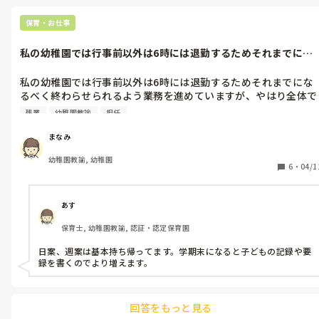
保育・お仕事
私の幼稚園では行事前以外は6時には退勤するためそれまでにな
るべく終わら...
私の幼稚園では行事前以外は6時には退勤するためそれまでにな
るべく終わらせられるよう業務を進めていますが、やはり全体で
の仕事がある時はなかなか思うように進まず持ち帰りの仕事にな
残業
幼稚園教諭
担任
ってしまいます。みなさんの園では持ち帰りの仕事はどれくらい
まなみ
幼稚園教諭, 幼稚園
6
・
04/1
あす
保育士, 幼稚園教諭, 認証・認定保育園
日案、週案は基本持ち帰ってます。学期末になると子どもの記録や要
録を書くのでより増えます。
回答をもっと見る