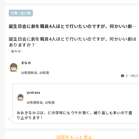
行事・出し物
誕生日会に劇を職員4人ほとで行いたいのですが、何かいい劇は
ありますか？...
誕生日会に劇を職員4人ほとで行いたいのですが、何かいい劇は
ありますか？

子ども達も参加させてやれるものも良いなと考えています。
誕生会
まなみ
幼稚園教諭, 幼稚園
2
・
04/1
yunhana
幼稚園教諭, 幼稚園
おおきなかぶは、どの学年にもウケが良く、繰り返しも多いので盛
り上がります！
回答をもっと見る