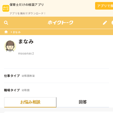
保育士
だけの相談アプリ
アプリで
アプリを無料でダウンロード！
まなみ
まなみ
maaanas2
仕事タイプ
幼稚園教諭
職場タイプ
幼稚園
お悩み相談
回答