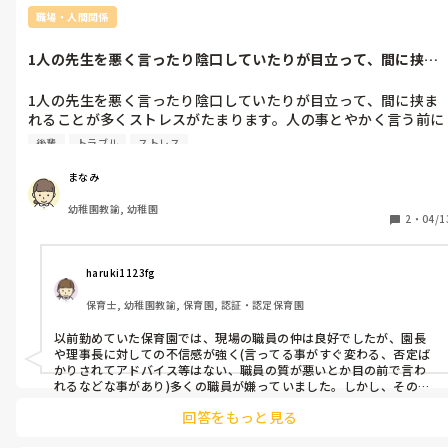
職場・人間関係
1人の先生を悪く言ったり陰口していたりが目立って、間に挟ま
れることが多...
1人の先生を悪く言ったり陰口していたりが目立って、間に挟ま
れることが多くストレスがたまります。人の事とやかく言う前に
自分の仕事終わらせてよ！って思ってしまうのですが、みなさん
後輩
トラブル
ストレス
は人間関係良好ですか？
まなみ
幼稚園教諭, 幼稚園
2
・
04/1
haruki1123fg
保育士, 幼稚園教諭, 保育園, 認証・認定保育園
以前勤めていた保育園では、現場の職員の仲は良好でしたが、園長
や理事長に対しての不信感が強く(言ってる事がすぐ変わる、否定ば
かりされてアドバイス等はない、職員の質が悪いとか目の前で言わ
れるなどな事があり)多くの職員が嫌っていました。しかし、その分
現場の職員同士が結託し合うという意味では良かったのか悪かった
回答をもっと見る
のか…なんとも言えません。女性の多い職場ですから、やはり人間関
係の問題は多いですよね。時には耳を傾けたりかわしたりしなが