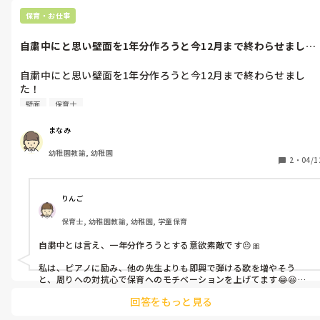
ら、無理なさらず過ごしてくださいね。
保育・お仕事
自粛中にと思い壁面を1年分作ろうと今12月まで終わらせまし
た！みなさん...
自粛中にと思い壁面を1年分作ろうと今12月まで終わらせまし
た！

みなさんは自粛中に取り組んでいることはありますか？
壁面
保育士
まなみ
幼稚園教諭, 幼稚園
2
・
04/1
りんご
保育士, 幼稚園教諭, 幼稚園, 学童保育
自粛中とは言え、一年分作ろうとする意欲素敵です😣🎀

私は、ピアノに励み、他の先生よりも即興で弾ける歌を増やそう
と、周りへの対抗心で保育へのモチベーションを上げてます😂😆😎
🤨😆
回答をもっと見る