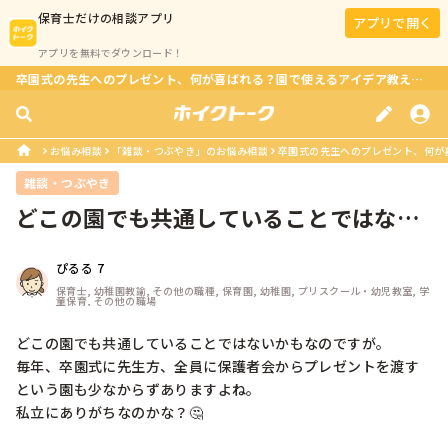
保育士
だけの相談アプリ
アプリで開く
アプリを無料でダウンロード！
卒園式の先生へのプレゼント、何が喜ばれる？園で使えるアイデア教えて！
お悩み相談
「雑談・つぶやき」のお悩み相談
卒園式の先生へのプレゼント、何が
雑談・つぶやき
どこの園でも共通していることではない
かもなのですが。毎年、卒園式に先生...
ぴるる 7
保育士, 幼稚園教諭, その他の職種, 保育園, 幼稚園, プリスクール・幼児教室, 学
童保育, その他の職場
どこの園でも共通していることではないかもなのですが。

毎年、卒園式に先生方、全員に保護者会からプレゼントを渡す
という園も少なからずありますよね。

私立にありがちなのかな？🤔
