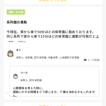
は、玄関で待ってる子多かったです！

保育・お仕事
系列園の異動
今現在、家から車で50分ほどの保育園に勤めております。

同じ系列で家から車で15分ほどの保育園に異動が可能だと上
から伝えられました。

異動
保育士
そこの園は距離だけ考えるととても魅力的なのですが、人間
関係が少しややこしい、お局が厳しいと有名です。

まう
今の通勤距離がある園は、園長を含め優しい職員、連携がで
保育士, 保育園, 認可保育園, 学童保育, 小規模認可保育園
きている先生が多いです。

2
・
17日前
皆さんならどちらを選びますか？ご参考にさせてください🙇‍♀️
つーた
保育士, 認可保育園
人間関係を考えた時に、

通勤にかかる時間をどう感じるか、で僕は決めるかもしれませ
ん。

いくら近くても、嫌な場所に行くのは、たとえ時間がかからな