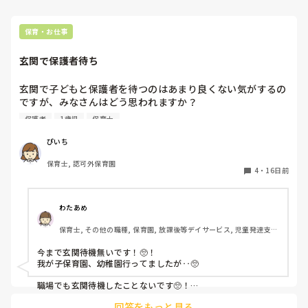
保育・お仕事
玄関で保護者待ち
玄関で子どもと保護者を待つのはあまり良くない気がするの
ですが、みなさんはどう思われますか？

保護者
1歳児
保育士
お迎えを催促してるみたいだし、園で楽しめてないのかなと
不安になるような…
ぴいち
保育士, 認可外保育園
4
・
16日前
わたあめ
保育士, その他の職種, 保育園, 放課後等デイサービス, 児童発達支援
施設
今まで玄関待機無いです！🥺！

我が子保育園、幼稚園行ってましたが‥🥺

職場でも玄関待機したことないです🥺！

回答をもっと見る
デイサービスのお迎え仕事で保育園、幼稚園送迎に行ってた時