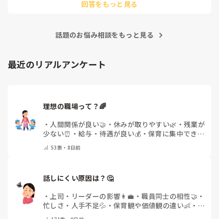
回答をもっと見る
でいます。

暑いところで氷に触れると気持ちがいいみたいで、初めは驚い
ている子もみんな触りはじめて集中して遊べたりしました！

よかったら、参考にしてください
話題のお悩み相談をもっと見る
最近のリアルアンケート
理想の職場って？🌈
・
人間関係が良い🤝
・
休みが取りやすい🌿
・
残業が
少ない⏰
・
給与・待遇が良い💰
・
保育に集中できる
👶
・
その他(コメントで教えてください)
53
票・
8日前
話しにくい原因は？🤔
・
上司・リーダーの影響👩‍💼
・
職員同士の相性🤝
・
忙しさ・人手不足💦
・
保育観や価値観の違い👶
・
自
分にも原因があると感じる💭
・
その他(コメントで