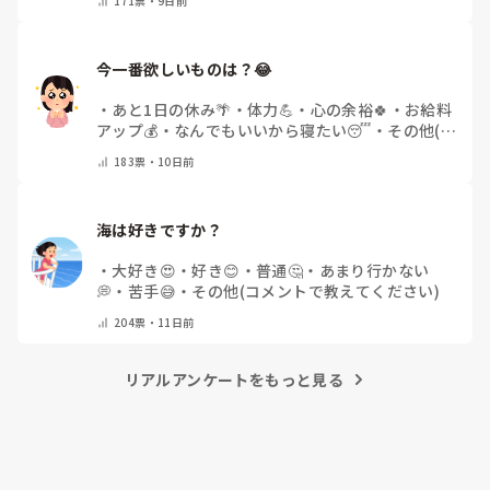
171
票・
9日前
教えてください)
今一番欲しいものは？😂
・
あと1日の休み🌴
・
体力💪
・
心の余裕🍀
・
お給料
アップ💰
・
なんでもいいから寝たい😴
・
その他(コ
メントで教えてください)
183
票・
10日前
海は好きですか？
・
大好き😍
・
好き😊
・
普通🤔
・
あまり行かない
💭
・
苦手😅
・
その他(コメントで教えてください)
204
票・
11日前
リアルアンケートをもっと見る