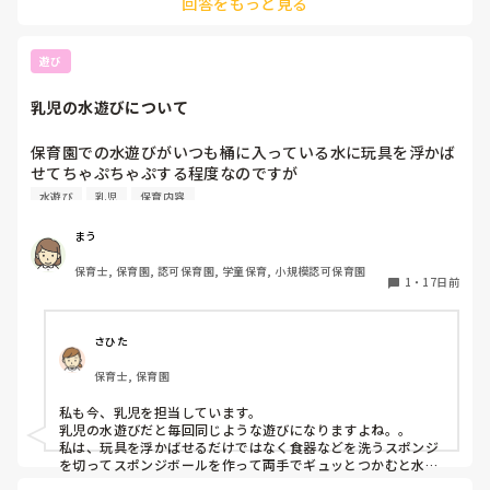
回答をもっと見る
くても、気分が下がる。それに、15分で、またあの場所に行か
なきゃいけない…ってなるとすれば、その15分は近すぎると思
ってしまう。

遊び
一方で、距離はあっても、今日はどんな1日になるかな〜って
思って通勤できるならば、そっちがいいな。

乳児の水遊びについて
50分かけても、行きたいところに行くほうが、保育への向き合
い方も違う気がします。

保育園での水遊びがいつも桶に入っている水に玩具を浮かば
推し活って、遠くても苦じゃないですよね。それのような。

せてちゃぷちゃぷする程度なのですが

通勤が1時間半以上とかになるならまた考えものだけど、50分
何か乳児さんで水遊びのおすすめはございますか？
くらいならば、通勤時間を工夫して楽しくもできそうだし。

水遊び
乳児
保育内容
僕は、保育を楽しくすることを大切にしたいから、それは職場
まう
環境も大切だから、そう考えます。
保育士, 保育園, 認可保育園, 学童保育, 小規模認可保育園
1
・
17日前
さひた
保育士, 保育園
私も今、乳児を担当しています。

乳児の水遊びだと毎回同じような遊びになりますよね。。

私は、玩具を浮かばせるだけではなく食器などを洗うスポンジ
を切ってスポンジボールを作って両手でギュッとつかむと水が
出てくるのを楽しんだり、乳児でも氷遊びで感触遊びを楽しん