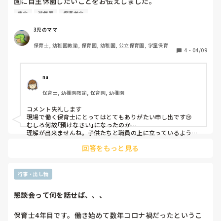
園に自主休園したいことをお伝えしました。

娘の幼稚園は卒園式も短縮することもなく年中組も遊戯室に
集会
遊戯室
保護者会
集め、卒業証書を渡す際には園長や先生はマスクを外してま
した。

3児のママ
始業式はもうコロナの感染人も増えてましたのでさすがに遊
保育士, 幼稚園教諭, 保育園, 幼稚園, 公立保育園, 学童保育
戯室で行わないだろうと思っていたら、全園児遊戯室に集
4
・
04/09
め、入園式も短縮することなく行ったそうです。娘は始業式
も休ませてましたがその時は病欠として連絡をし、昨日はさ
すがに不安に思っていたので正直に心配だからおやすみした
na
いことをつたえました。しかし、園長からは、『そんなに心
保育士, 幼稚園教諭, 保育園, 幼稚園
配ですか？そんなに幼稚園は不信感ですか？そんなこと言っ
て休ませるのはあなたくらいです。今年はじめてのお子さん
コメント失礼します

なのですか？去年から来ているならこちらの対策もわかるで
現場で働く保育士にとってはとてもありがたい申し出です😢

しょう‼︎うちは大丈夫ですから‼︎早く連れてきなさい』と言
むしろ何故｢預けなさい｣になったのか…

われました。

理解が出来ませんね。子供たちと職員の上に立っているような
人の発言だとは

幼稚園の上に立つ園長が言う言葉なのでしょうか。不安に思
回答をもっと見る
思えません。まずは子供の安全を第1に考えなくてはならない
っている保護者はきっと私だけではないと思います。

のが保育に携わる私たちの仕事だと思います。

ただただ心配なだけでおやすみさせたかったのです。

私の園ではコロナ対応で休園にはなりませんが、３児のママさ
知り合いの保育園、幼稚園は自主休園をお願いしている中、
んのようなご家庭では連絡をくださればお休みをして頂いてま
行事・出し物
娘の幼稚園はどこからうちは大丈夫‼︎って思っているのでし
すし、行事等の延期、短縮が決まっています。送迎も極力園内
ょうか。私も保育園、幼稚園で働いていたので子どもたちの
に入らないようエントランスの対応となっています。

懇談会って何を話せば、、、
事態の重大さにも気づけないような人が

マスク着用などは全部把握するのは正直厳しいところもある
上に立ってると思うとその園に子供を預けるのは怖いですね…

と思います。

保育士4年目です。働き始めて数年コロナ禍だったというこ
現場で頑張って頂いてる保育士の方には頭が上がりません。