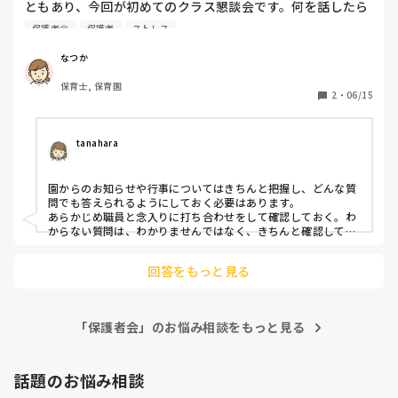
ともあり、今回が初めてのクラス懇談会です。何を話したら
日々の努力もきっと神経質になりながらだと思います。

長々と失礼致しました🙇‍♀️🙇‍♀️
いいかも分からないし、質問が来た時に上手く受け答えがで
私のように休めるお家がお休みしたり、自主休園できるお家
保護者会
保護者
ストレス
きる自信がありません。

の方がいたら休ませたら人数も減り先生たちの苦労も少しは
うちの子はどうですか？など特定の児のプライバシーに関す
軽減されるのかなと。

なつか
る質問であっても回答すべきでしょうか？
4月下旬の参観日、PTA総会は通常通り行うそうです。学校
保育士, 保育園
はPTAの集まりは中止、そして休校になるのに、幼稚園はど
2
・
06/15
うなのでしょうか

tanahara
園からのお知らせや行事についてはきちんと把握し、どんな質
問でも答えられるようにしておく必要はあります。

あらかじめ職員と念入りに打ち合わせをして確認しておく。わ
からない質問は、わかりませんではなく、きちんと確認して後
程お伝えしますまたは、今確認してきます。ですね。

あとは親が知りたいのはクラスの様子などですかね。

回答をもっと見る
おそらくうちの子は...という内容は個別で聞かれると思うの
で、個別での対応ならお答えしてもいいと思います。

みんなの前で聞かれた場合、個人的な質問に関しては後ほど個
「保護者会」のお悩み相談をもっと見る
別でお話ししますね。と伝えればいいでしょう。

今まで10年ほどやってきて、個別な質問をみなさんの前で聞か
れたことはないので大丈夫だと思います。
話題のお悩み相談