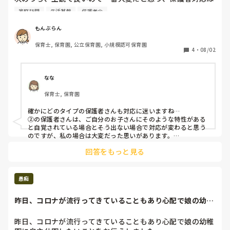
どれだと思いますか？

家庭訪問
生活基盤
保護者会
(絶対的にどれも大変なのは承知な上で聞きたいです)

その理由、体験された方も教えて下さい。

もんぶらん
①外国籍の保護者

保育士, 保育園, 公立保育園, 小規模認可保育園
②発達に特性のある子どもの保護者

4
・
08/02
③若年保護者

④要支援家庭の保護者
なな
保育士, 保育園
確かにどのタイプの保護者さんも対応に迷いますね…

②の保護者さんは、ご自分のお子さんにそのような特性がある
と自覚されている場合とそう出ない場合で対応が変わると思う
のですが、私の場合は大変だった思いがあります。

近年はいろいろなタイプの保護者さんがいらっしゃいますの
回答をもっと見る
で、その方に合わせた対応…難しいですよね。
愚痴
昨日、コロナが流行ってきていることもあり心配で娘の幼稚
園に自主休園した...
昨日、コロナが流行ってきていることもあり心配で娘の幼稚