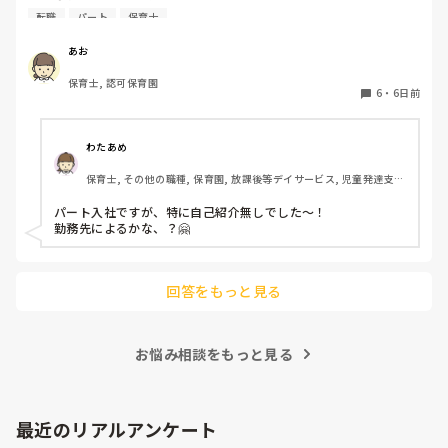
子どもの前で自己紹介とかあったりするんでしょうか？？ど
転職
パート
保育士
きどきして明日が不安です😭
あお
保育士, 認可保育園
6
・
6日前
わたあめ
保育士, その他の職種, 保育園, 放課後等デイサービス, 児童発達支援
施設
パート入社ですが、特に自己紹介無しでした〜！

勤務先によるかな、？🤗

回答をもっと見る
お悩み相談をもっと見る
最近のリアルアンケート