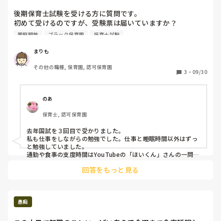
が、受験票は届い...
後期保育士試験を受ける方に質問です。

初めて受けるのですが、受験票は届いていますか？

園庭開放
ブラック保育園
保育士試験
そして、どのように勉強していますか。

過去問4年分と予想模試2年分やっています。

まりも
苦手項目をテキストや保育指針で復習しますが、

その他の職種, 保育園, 認可保育園
新たな問題がくると壁にぶち当たり潰そうと必死にやれば

3
・
09/30
最初にこなした問題を忘れ赤点。

下手したら合格0なんじゃないかと？不安です。

働きながらの勉強なめてました。社会福祉に児童福祉が全滅
のあ
です。 時間もないし、1つでも多く合格科目増やす事に集中
保育士, 認可保育園
するって思ってるけど。一発合格したいのが本音です。みな
さんの勉強術をアドバイス頂けると幸いです。

去年国試を３回目で受かりました。

よろしくお願いいたします。

私も仕事をしながらの勉強でした。仕事と睡眠時間以外はずっ
と勉強していました。

追伸、以前はブラック保育園での心身ともに限界なときに支
通勤や食事の支度時間はYouTubeの「ほいくん」さんの一問一
答を流しながら。他は保育士試験のブログで一問一答。特に福
えてくれてた方々ありがとうございました。

回答をもっと見る
祉関係は落とす為の問題も用意されていて超難が多いです。保
今は新しい保育園で扶養内パートの子育て支援員として働か
育士試験の検索をかければ「○○先生の保育士メソッド」が出
せてもらっていますが、メリハリがあり、頼れる上司に初め
てきます。私も大変お世話になりました。福祉に関してはこの
て出会え、無視はありえないし、ギスギス感もなく穏やかで
先生の問題を中心に勉強される事をお勧めします。きめ細かな
保育が楽しくて仕方ない日々を過ごしています！やめてよか
指導があります。

愚痴
った！！  だからこそ、多くの科目を合格して保育士になっ
福祉問題は大変難しい為、一発合格は考えず、まず取れる科目
から取られると良いと思いますよ。

て正規になりたい！  頑張れ自分ー！同志がいたら嬉しいで