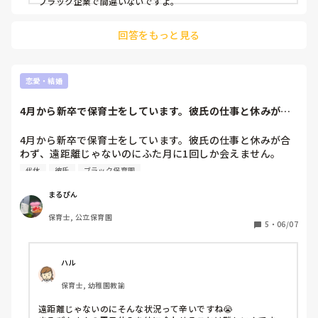
ブラック企業で間違いないですよ。
回答をもっと見る
恋愛・結婚
4月から新卒で保育士をしています。彼氏の仕事と休みが合
わず、遠距離じゃ...
4月から新卒で保育士をしています。彼氏の仕事と休みが合
わず、遠距離じゃないのにふた月に1回しか会えません。

代休
彼氏
ブラック保育園
彼氏とは学生時代から1年半付き合っています。

私は保育士のため基本土日休みですが、彼は100%平日休み
まるぴん
です。また、私が土曜出勤の代休で平日休みになっても、彼
保育士, 公立保育園
氏の休みとかぶることはほとんどありません。

5
・
06/07
彼氏、旦那さんと休みが合わない方はどうコミュニケーショ
ンを取っていますか？

ハル
ちなみに彼はブラック企業に勤めているので朝から深夜まで
保育士, 幼稚園教諭
仕事しており、LINEも電話もほとんどできません。

仕事のつらさと連絡の取れないつらさとで毎日泣いています
遠距離じゃないのにそんな状況って辛いですね😭

😭