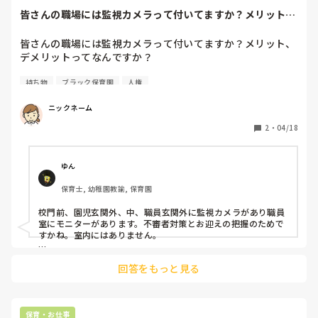
皆さんの職場には監視カメラって付いてますか？メリット、
デメリットってな...
皆さんの職場には監視カメラって付いてますか？メリット、
デメリットってなんですか？

持ち物
ブラック保育園
人権
ちなみに私の所はついてないですが今年度中につける案が出
ていて。皆さんの所が気になり質問しました。

ニックネーム
あと携帯電話の保管場所って何処ですか？私の場合個人の鞄
2
・
04/18
だったのですが今月から事務所での保管になりそうなんで
す。朝預けたら帰る時まで預けぱなしな感じです。園外に出
る

ゆん
際は持つ事が許されます。
保育士, 幼稚園教諭, 保育園
校門前、園児玄関外、中、職員玄関外に監視カメラがあり職員
室にモニターがあります。不審者対策とお迎えの把握のためで
すかね。室内にはありません。

携帯は常に保持しています。緊急時、すぐ連絡がとれるように
回答をもっと見る
保育・お仕事