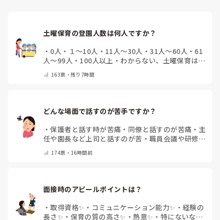
土曜保育の登園人数は何人ですか？
・
0人
・
１～10人
・
11人～30人
・
31人～60人
・
61
人～99人
・
100人以上
・
わからない、土曜保育はな
い
・
その他(コメントで教えて下さい)
163
票・
残り7時間
どんな場面で話すのが苦手ですか？
・
保護者と話す時が苦痛
・
同僚と話すのが苦痛
・
主
任や園長など上司と話すのが苦
・
職員会議や研修場
面で話すのが苦
・
話すことは苦痛じゃない♡
・
その
174
票・
16時間前
他(コメントで教えてください)
面接時のアピールポイントは？
・
取得資格✨
・
コミュニケーション能力✨
・
経験の
長さ✨
・
保育の質の高さ✨
・
熱意✨
・
特にないな
・