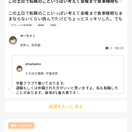
この土日で転職のこといっぱい考えて金曜まで食事睡眠もま
頑張ってください。
す！
まならないくらい...
この土日で転職のこといっぱい考えて金曜まで食事睡眠もま
まならないくらい病んでたけどちょっとスッキリした。でも
また月曜日が来てまたご飯食べれない、寝れない、涙が出て
ブラック保育園
睡眠
退職
くる、息が詰まる、みたいなので1週間苦しむんだろうなー
😭 明日、本当に心から行きたくないなー😭
みーちゃこ
保育士, 保育園
2
・
04/25
otsukamo
その他の職種, 学童保育
学童クラブで働いております。

退職もしくは休職された方がいいと思いますよ。私も転職した
ことがあります。身体が1番大事です！
回答をもっと見る
雑談・つぶやき