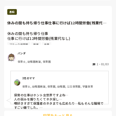
愚痴
休みの間も持ち帰り仕事仕事に行けば12時間労働(残業代な
し)帰っても仕...
休みの間も持ち帰り仕事

仕事に行けば12時間労働(残業代なし)

帰っても仕事

ブラック保育園
残業
先輩
休めるときがない

女世界すぎて人間関係ギスギス

パンダ
先輩との関係も悪い

保育士, 幼稚園教諭, 保育園
2
・
01/03
3児のママ
保育士, 幼稚園教諭, 保育園, 幼稚園, 公立保育園, 学童保育
保育の仕事はホント女世界ですよね…

人の弱みを握りたくてネタ探し…

噂好きすぎて保護者のネタまでも広めたり…私もそんな職場で
すごい嫌でした。

自分のことはネタにされたくなかったので、喋らずプライベー
回答をもっと見る
トはシャットダウンでした(笑)
