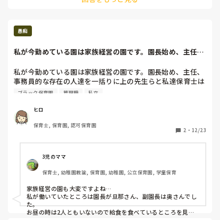
親しき仲にも礼儀ありって自分に常に言い聞かせてました。

ひとつ嫌になると全てが嫌になりますよね。今日は金曜日!!!!明
日から三連休です!!

息抜きしましょ✨

愚痴
私は土日はなるべく持ち帰りの仕事はせず、平日夜遅くまで起
私が今勤めている園は家族経営の園です。園長始め、主任、
きてやったり休みの日にはやらないようにしてました。

事務員的な存在の...
休める時は休んでくださいね。
私が今勤めている園は家族経営の園です。園長始め、主任、
事務員的な存在の人達を一括りに上の先生らと私達保育士は
呼んでいます。(もちろん、本人達の前ではそのような呼び
ブラック保育園
管理職
私立
方をしていません。)

前置きが長くなりました💧

ヒロ
上の先生ら面倒くさっ!!自分らが草引きした分をほかさ(捨
保育士, 保育園, 認可保育園
て)ずに、そのままして、玄関周りの掃除当番が掃除してる
2
・
12/23
か確認する為にわざとほったらかしにするとか意味わからん
😥そんなんする暇があれば自分らでほかした方が断然早いの
に。ほかしてなかったらネチネチと文句言って違う保育士に
3児のママ
捨てさせるし…

保育士, 幼稚園教諭, 保育園, 幼稚園, 公立保育園, 学童保育
  他にも、自分でした方が早い事をわざわざ近くを通りかか
った保育士を呼び止めて、任せたり、子供の鼻が出てたら、
家族経営の園も大変ですよね…

「先生、鼻出とうやんか～！」って言って職員室に立ち去っ
私が働いていたところは園長が旦那さん、副園長は奥さんでし
て保育士に任せる💧←そんなん言う暇があるなら自分でティ
た。

ッシュを持ってきて拭き取ってあげたらいいのと毎回思う。

お昼の時は2人ともいないので給食を食べているところを見た
ことがありません。
