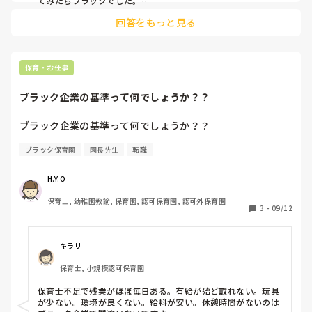
てみたらブラックでした。

回答をもっと見る
絶対保証まではいかないけど、自分の中でずっと求人が出てい
る園にはいかないと決めてます。辞める先生が多い=ブラック
なのかなって思ってます💦

ハローワーク、Indeedとかですかね。
保育・お仕事
ブラック企業の基準って何でしょうか？？
ブラック企業の基準って何でしょうか？？
ブラック保育園
園長先生
転職
H.Y.O
保育士, 幼稚園教諭, 保育園, 認可保育園, 認可外保育園
3
・
09/12
キラリ
保育士, 小規模認可保育園
保育士不足で残業がほぼ毎日ある。有給が殆ど取れない。玩具
が少ない。環境が良くない。給料が安い。休憩時間がないのは