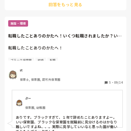
 何かしらの作業をしているその手をわざわざ止めてまでさ
回答をもっと見る
いったんお家に戻って食べているのだと思います。

せるから、私自身は面倒くささを通り越して、飽きれてま
掃除とかも見たことがないです。多分主任とかに「やっておい
す。最終的には、いちいち気にしてたらキリがないのでま
てね」で終わりだと思います。

た、言ってるわとスルーしてます😂

でも子どもの鼻水はさすがにサーっと拭いてくれてました。

でも、冒頭の草引きの件については本当に面倒くさと思いま
子どものことはやってくれても、やっぱりどこか他人行儀みた
施設・環境
した。

いな所あるかもしれないです。
長々と失礼しました💦

転職したことありのかたへ！いくつ転職されましたか？いい
投稿者は地方住なので、所々方言が入ってます🙇‍♀️💦
保育園とブラック...
転職したことありのかたへ！

いくつ転職されましたか？

ブラック保育園
結婚
転職
いい保育園とブラック保育園の見分け方は？

どこで探すのがいいですか？

st
保育士, 保育園, 認可外保育園
結婚してから正規で入った保育園ブラックすぎたので1年で
5
・
09/14
やめるのはありですかね？
ぷー
保育園, 幼稚園
ありです。ブラックすぎて、１年で辞めたことありますよー。

いい保育園、ブラックな保育園を就職前に見分けるのはかなり
難しいですよね、、。実際に見学していいなと思った園が働い