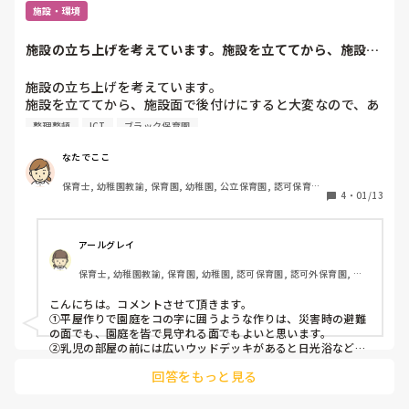
りがとうございます！
施設・環境
発表会が終わり、連絡帳に、〇〇ちゃん、頑張ってました
ね、と書いた、それでハッとなって

施設の立ち上げを考えています。施設を立ててから、施設面
頑張ってましたって何？？

で後付けにすると...
私も染まりかけてるけど。

施設の立ち上げを考えています。

発表会って頑張るところ？親はそれを望んでいる？

施設を立ててから、施設面で後付けにすると大変なので、あ
る程度設計の段階等で、職員や子どもが過ごしやすい環境を
整理整頓
ICT
ブラック保育園
劇の練習、合奏、歌の練習、練習って書いてるけど

作りたいと考えており、意見をいただけないでしょうか？

練習って何？？

なたでここ
練習じゃないでしょ、劇遊びでしょ

1.今の施設で不便と思うこと(施設面での)

保育士, 幼稚園教諭, 保育園, 幼稚園, 公立保育園, 認可保育園, 
2.施設面でこういう物があったり、こういう環境があった
4
・
01/13
爆発しそう💣🤯

認証・認定保育園
ら、職員の負担も減らせたり、子どもが過ごしやすくなるこ
と等を教えてください。

愚痴すみません😭

アールグレイ
他にもご意見があれば、たくさんいただきたいです！

保育士, 幼稚園教諭, 保育園, 幼稚園, 認可保育園, 認可外保育園, 病
よろしくお願いいたします！
児保育, 病院内保育, 小規模認可保育園
こんにちは。コメントさせて頂きます。

①平屋作りで園庭をコの字に囲うような作りは、災害時の避難
の面でも、園庭を皆で見守れる面でもよいと思います。

②乳児の部屋の前には広いウッドデッキがあると日光浴なども
しやすくよいと思います。

回答をもっと見る
③部屋の間を壁ではなくパーテーションにすれば、いざという
時には広げてつなげられるのでよいかと思います。

④職員の休憩室は保育室とは別にちゃんと作った方がよいと思