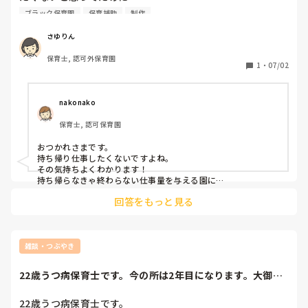
ついに持ち帰らないと間に合わなくなったのが悔しいしうざ
ブラック保育園
保育補助
制作
いし萎えました😢😢😢😢😢😢😢
さゆりん
保育士, 認可外保育園
1
・
07/02
nakonako 
保育士, 認可保育園
おつかれさまです。

持ち帰り仕事したくないですよね。

その気持ちよくわかります！

持ち帰らなきゃ終わらない仕事量を与える園に

闇を感じますよね。
回答をもっと見る
雑談・つぶやき
22歳うつ病保育士です。今の所は2年目になります。大御所
から「醜い」や...
22歳うつ病保育士です。
