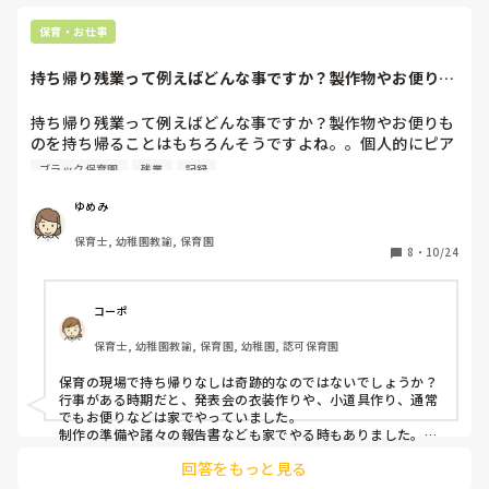
います。

⑤保育中具合の悪くなった園児をお迎えまで静かに寝かせてお
保育・お仕事
ける部屋が保育室と別にあると、感染症対策の面でもよいと思
います。

持ち帰り残業って例えばどんな事ですか？製作物やお便りも
のを持ち帰ること...
普段の保育以外にも緊急避難の際や感染症発生した際などのこ
とも考えて、いくつか挙げさせて頂きました。

持ち帰り残業って例えばどんな事ですか？製作物やお便りも
子ども達のための素敵な園が出来ますように。
のを持ち帰ることはもちろんそうですよね。。個人的にピア
ノの練習も園でやりたいし、発表会や参観の流れを考えるこ
ブラック保育園
残業
記録
とも園で終わらせて、家に帰ったら全く仕事のことを考えた
くないのですが、この考え方は甘いのでしょうか。皆さんは
ゆめみ
どうですか。

保育士, 幼稚園教諭, 保育園
保育雑誌を読んだり、学んだりする時間は自分のためなので
8
・
10/24
家でしますが、欲言えば職場でやりたいです。
コーポ
保育士, 幼稚園教諭, 保育園, 幼稚園, 認可保育園
保育の現場で持ち帰りなしは奇跡的なのではないでしょうか？

行事がある時期だと、発表会の衣装作りや、小道具作り、通常
でもお便りなどは家でやっていました。

制作の準備や諸々の報告書なども家でやる時もありました。

回答をもっと見る
本当にやりくり上手にできる園なら持ち帰りなしもあるんです
かね？