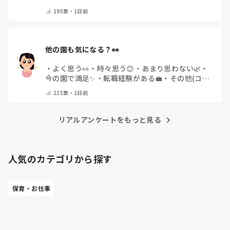
その他(コメントで教えて下さい)
195
票・
1日前
他の園も気になる？👀
・
よく思う👀
・
時々思う😊
・
あまり思わない🌿
・
今の園で満足✨
・
転職経験がある💼
・
その他(コメ
ントで教えてください)
215
票・
2日前
リアルアンケートをもっと見る
人気のカテゴリから探す
保育・お仕事