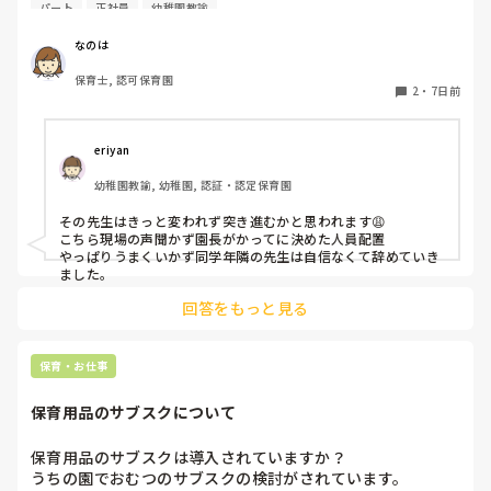
社員の連携が取れておらずギクシャクしています。ボス的な
パート
正社員
幼稚園教諭
保育士が仕切っていて、他に組んでいる職員の出る幕がない
という形です。もう少しチーム保育が出来たら肩の力が抜け
なのは
て楽なんじゃないかなぁと思います。

保育士, 認可保育園
2
・
7日前
皆さんのクラスはいかがですか？
eriyan
幼稚園教諭, 幼稚園, 認証・認定保育園
その先生はきっと変われず突き進むかと思われます😩

こちら現場の声聞かず園長がかってに決めた人員配置

やっぱりうまくいかず同学年隣の先生は自信なくて辞めていき
ました。
回答をもっと見る
保育・お仕事
保育用品のサブスクについて
保育用品のサブスクは導入されていますか？

うちの園でおむつのサブスクの検討がされています。
