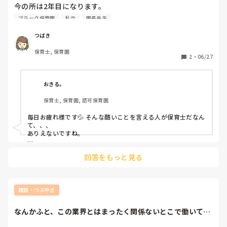
今の所は2年目になります。

ブラック保育園
私立
園長先生
大御所から「醜い」や「病気だから保育がいい加減だ」や
「ワガママ」等陰口を言われたショックから不調に。

つばき
保育士, 保育園
症状としては食欲不振、眠れない症状が。

2
・
06/27
食べ物の匂いでも気持ち悪いと感じあまり喉を通らず。食べ
ても少しにしないと気持ち悪くなり嘔吐。

もう今はスーパーも行けません。

おきる。
保育士, 保育園, 認可保育園
睡眠は眠れなかったり中途覚醒がひどく熟睡できない毎日。
お酒を飲むとお酒の力で眠れます。

毎日お疲れ様です💦 そんな酷いことを言える人が保育士だなん
体重は5キロ減。

て、、、

ありえないですね。

この状況できちんと子どもに向き合えるはずがなくイライラ
子どもと離れるって考えると退職し辛いですよね😭

してしまう毎日。

回答をもっと見る
子どもとの関わりも大事ですが、自分の体調の方が大事だと思
っています。

医者に行き相談した所退職を勧められました。

しかし私に心を開いてくれている子どもを考えると退職に踏
休職の話、通るといいですね☺

み切れず休職することに。

お身体キツいとは思いますが、頑張りすぎずほどほどにいきま
雑談・つぶやき
しょう💪

応援してます
園長に休職したい旨を伝えるとあんまり受け入れてもらえ
なんかふと、この業界とはまったく関係ないとこで働いてみ
ず。仕方ないので月曜出勤し診断書も提出の上話してきま
たくなったりする...