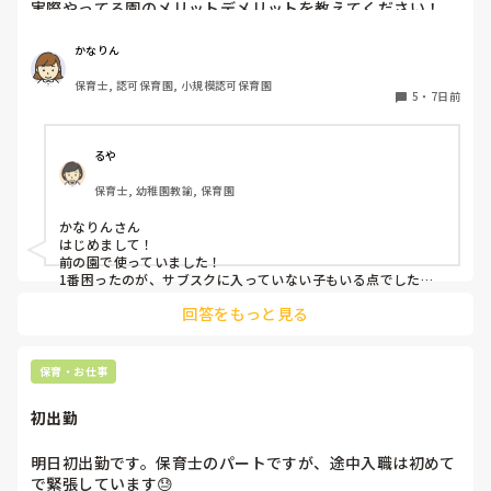
実際やってる園のメリットデメリットを教えてください！

またおむつ以外のサブスク何かされてるところがあれば教え
かなりん
保育士, 認可保育園, 小規模認可保育園
5
・
7日前
るや
保育士, 幼稚園教諭, 保育園
かなりんさん

はじめまして！

前の園で使っていました！

1番困ったのが、サブスクに入っていない子もいる点でした。
強制は出来ないため(収入の問題やオムツ外れそうな子とかもい
回答をもっと見る
るので)この子はサブスク、この子はロッカーから持ってく
る、、、など入り乱れる点でした。

メリットはオムツ忘れがないことと、名前の記載漏れで誰のも
保育・お仕事
初出勤
明日初出勤です。保育士のパートですが、途中入職は初めて
で緊張しています😓
