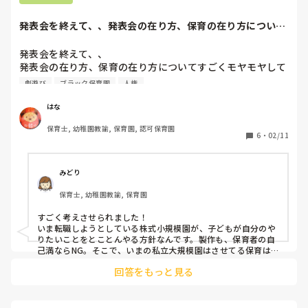
発表会を終えて、、発表会の在り方、保育の在り方について
すごくモヤモヤし...
発表会を終えて、、

発表会の在り方、保育の在り方についてすごくモヤモヤして
います。

劇遊び
ブラック保育園
人権
私は長い間公立で働いていたので、私立に来て

はな
2歳児の発表会でも、セリフがあったりとか、

保育士, 幼稚園教諭, 保育園, 認可保育園
台詞を言う時は前を向いて！とか声は大きく！とか。。。

6
・
02/11
生活発表会って、保育士と友達と一緒にのびのび楽しく遊ん
だり表現したりするところを見てもらうとこですよね。それ
で、大きくなったな！とかこんな心開いて笑顔で過ごしてる
みどり
んだなとか。

保育士, 幼稚園教諭, 保育園
台詞を前向いて言うって誰のため？親？園長？

友達に言ってるんやから友達の方を向くのは当たり前では

すごく考えさせられました！

いま転職しようとしている株式小規模園が、子どもが自分のや
あと合奏。。子どもたちは楽しんでるのか、

りたいことをとことんやる方針なんです。製作も、保育者の自
すごくさせている保育ではないか

己満ならNG。そこで、いまの私立大規模園はさせてる保育は
所詮保育者の自己満なのでは？と思う点が出てきました。生き
子どもが生き生きとする表情は自分からしたい遊びを見つけ
回答をもっと見る
ていくのに必要な力やメリハリをつけなきゃいけない時、と、
て主体的に遊んでいるとき。

させている保育とまた全然違うな、と。

この園は全部全部させている、こどもにさせる保育。

転職候補で保育の方針その点気になりましたが、はなさんの投
古い。私立は考え方が古い。

稿を読ませていただいて、あらためて考えさせられました。あ