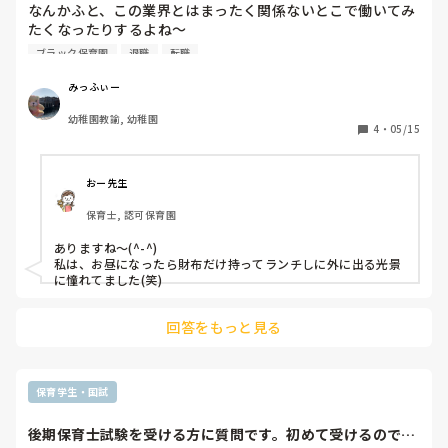
す。

なんかふと、この業界とはまったく関係ないとこで働いてみ
もし休職できないなら退職勧められてるので退職します。
たくなったりするよね〜

ブラック保育園
退職
転職
爪とかも綺麗にジェルネイルとかしてさ、ネックレスとかつ
けて、綺麗な格好で出勤して、休日には仕事のことまったく
みっふぃー
考えなくてよくてみたいな！
幼稚園教諭, 幼稚園
4
・
05/15
おー先生
保育士, 認可保育園
ありますね～(^-^)

私は、お昼になったら財布だけ持ってランチしに外に出る光景
に憧れてました(笑)
回答をもっと見る
保育学生・国試
後期保育士試験を受ける方に質問です。初めて受けるのです