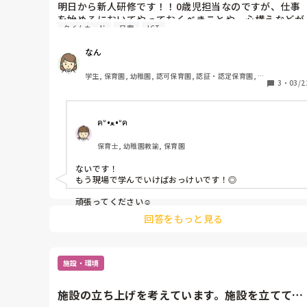
明日から新人研修です！！0歳児担当なのですが、仕事
を始めるにおいてやっておくべきことや、心構えなどが
タイムカード
日案
ICT
あれば教えてください！！不安です！！！
なん
学生, 保育園, 幼稚園, 認可保育園, 認証・認定保育園, 小
3
・
03/2
規模認可保育園
ฅᐡ•ﻌ•ᐡฅ
保育士, 幼稚園教諭, 保育園
ないです！

もう現場で学んでいけばおっけいです！◎

頑張ってください☺
回答をもっと見る
施設・環境
施設の立ち上げを考えています。施設を立ててか