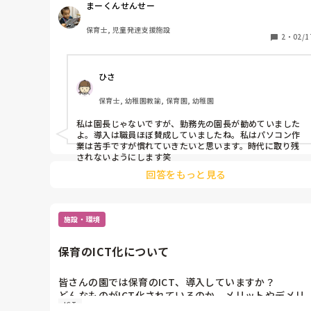
まーくんせんせー
保育士, 児童発達支援施設
2
・
02/1
ひさ
保育士, 幼稚園教諭, 保育園, 幼稚園
私は園長じゃないですが、勤務先の園長が勧めていました
よ。導入は職員ほぼ賛成していましたね。私はパソコン作
業は苦手ですが慣れていきたいと思います。時代に取り残
されないようにします笑
回答をもっと見る
施設・環境
保育のICT化について
皆さんの園では保育のICT、導入していますか？

どんなものがICT化されているのか、メリットやデメリ
ICT
ットなど教えてほしいです☺️
