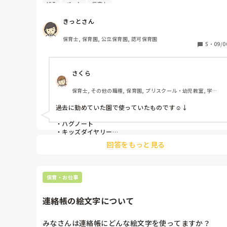
ICT
パート
保育士
私の園は、コドモンです。

きっとさん
今、キッズリーやハイチーズなど色々な会社がアプリや
サービスを展開されていますよね。

保育士, 保育園, 公立保育園, 認可保育園
5
・
09/0
3年コドモンを使用し、来年度も継続か一度話してみよ
うとなりましたので、コドモン以外の保育アプリを使わ
さくら
れている方がいらっしゃったら教えていただきたいで
す。

保育士, その他の職種, 保育園, プリスクール・幼児教室, 学童
保育, その他の職場
よろしくお願いいたします。
過去に勤めていた園で使っていたものです☺️↓

・ハグノート

・キッズダイヤリー

・ルクミー

回答をもっと見る
・キッズリー

個人的にはどれがオススメというのはないですかね🤔…ど
れも良い面と使いにくい面がありますし、でも慣れれば使
保育・お仕事
いやすいです◎
連絡帳の絵文字について
みなさんは連絡帳にどんな絵文字を使ってますか？
