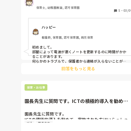
い🙇‍♀️
保育士, 幼稚園教諭, 認可保育園
5
・
03/0
ハッピー
看護師, 保育園, 認可保育園, 病児保育
初めまして。

部屋によって電波が悪くノートを更新するのに時間がかか
ることがあります。

何らかのトラブルで、保護者から連絡が入らないことがあ
り、一時的に電話がかかってきていました。

回答をもっと見る
でも便利なことも多いですね。
保育・お仕事
園長先生に質問です。ICTの積極的導入を勧め
て、実施された方はいらっし...
園長先生に質問です。

ICTの積極的導入を勧めて、実施された方はいらっしゃ
ICT
園長先生