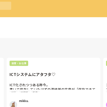
保育・お仕事
ICTシステムにアタフタ♡
ICT化されつつある昨今。

書いて保存していたはずの連絡帳の文章が「保存できて
ICT
連絡帳
新卒
なかったー！」と白目です。笑

そしてブルーライトで疲れ目。笑

mikku.
少しずつ慣れては来ましたが、新卒から長らく手書きが