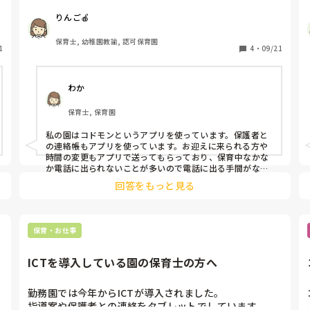
うちの園では、各クラスにタブレットを配布して出欠情
りんご🍎
報・午睡管理・メール配信・資料作成のサポート等を取
り入れています。使用しながら、何を選択していくのか
保育士, 幼稚園教諭, 認可保育園
1
試行錯誤しています。

4
・
09/21
皆さんの園で取り入れられているサービスや便利なもの
わか
がありましたら教えてください。
保育士, 保育園
私の園はコドモンというアプリを使っています。保護者と
の連絡帳もアプリを使っています。お迎えに来られる方や
時間の変更もアプリで送ってもらっており、保育中なかな
か電話に出られないことが多いので電話に出る手間がなく
なりました。お帳面は紙で残したいという保護者の為に、
回答をもっと見る
年度終わりには製本を作成することもできます。

あとは写真の販売など、土曜保育希望のアンケートも使用
しています。監査でもパソコンを見せることが増えまし
た。いろいろな書類がペーパーレスで場所を取らず便利で
保育・お仕事
すよね。
ICTを導入している園の保育士の方へ
勤務園では今年からICTが導入されました。

指導案や保護者との連絡をタブレットでしています。
