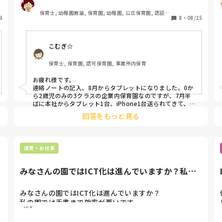
くつか出てきて、使えない時は個人のスマホで記入して
います。

保育士, 幼稚園教諭, 保育園, 幼稚園, 公立保育園, 認証・
9
パソコンやタブレットは何年位で買い替えていますか？

8
・
08/25
認定保育園, 児童発達支援施設
もしくは、何年使っていますか？
こむぎ☆
保育士, 保育園, 認可保育園, 事業所内保育
お疲れ様です。

連絡ノートの記入、8月からタブレットになりました。0か
ら2歳児のみの3クラスの企業内保育園なのですが、7月半
ばに本社からタブレット1台、iPhone1台送られてきて、
皆で使い回ししております。

回答をもっと見る
パソコンは、10年以上、園だより等の作成に使っていて動
きが悪いのですが、本社が壊れるまで使ってくださいとの
ことで、時間の無駄がいろいろ発生するのですが、使って
います。

保育・お仕事
仕事がスムーズに行くよう新しいパソコンと、タブレット
ももう一台欲しいと要望しています(^◇^;)
みなさんの園ではICT化は進んでいますか？私の
園では手書きで効率が悪い...
みなさんの園ではICT化は進んでいますか？

私の園では手書きで効率が悪いです。

ICT
ICT化のデメリットはあるのでしょうか、、？