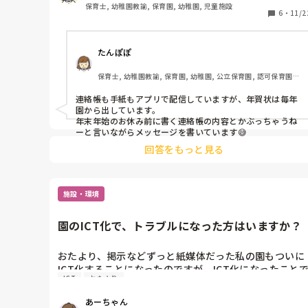
保育士, 幼稚園教諭, 保育園, 幼稚園, 児童施設
6
・
11/2
たんぽぽ
保育士, 幼稚園教諭, 保育園, 幼稚園, 公立保育園, 認可保育園, 
認証・認定保育園
連絡帳も手紙もアプリで配信していますが、年賀状は毎年
園から出しています。

年末年始のお休み前に書く連絡帳の内容とかぶっちゃうね
ーと言いながらメッセージを書いています😅
回答をもっと見る
施設・環境
園のICT化で、トラブルになった方はいますか？
おたより、掲示などずっと紙媒体だった私の園もついに
ICT化することになったのですが、ICT化になったこと
ICT
おたより
保護者からクレームが入ったり、こんなことでトラブル
になったりしたよなどエピソードがあれば教えてくださ
あーちゃん