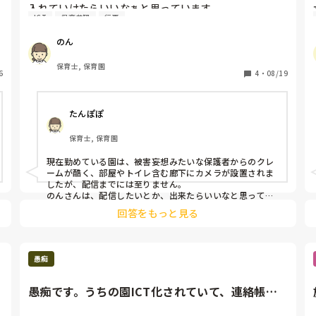
入れていけたらいいなぁと思っています。

ICT
保育参観
行事
園の様子をYouTube配信されている園の方、いますか？

YouTube配信する上で気をつけるべきことを教えてくだ
のん
保育士, 保育園
6
4
・
08/19
たんぽぽ
保育士, 保育園
現在勤めている園は、被害妄想みたいな保護者からのクレ
ームが酷く、部屋やトイレ含む廊下にカメラが設置されま
したが、配信までには至りません。

のんさんは、配信したいとか、出来たらいいなと思ってい
るのですか？？
回答をもっと見る
愚痴
愚痴です。うちの園ICT化されていて、連絡帳は
アプリを通して保護者に送...