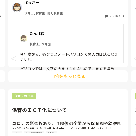
ぽっきー
保育士, 保育園, 認可保育園
7
2
・
02/23
たんぽぽ
保育士, 保育園
今年度から、各クラスノートパソコンでの入力日誌になり
ました。

パソコンでは、文字の大きさも小さいので、ますを埋める
為には今までの倍以上の文章量が必要。

回答をもっと見る
パソコンの状態により、改行やフォントや書き方や、忙し
い時の隙間にやろうとしたらシステムアップデート等が入
ったり、、『やりたいときに思うように操作できな
い！！』ストレスがかなりあったようです(^-^;
保育・お仕事
保育のＩＣＴ化について
コロナの影響もあり、IT関係の企業から保育園や幼稚園
などで仕様できる様々なサービスの案内があります。

ICT
幼稚園教諭
担任