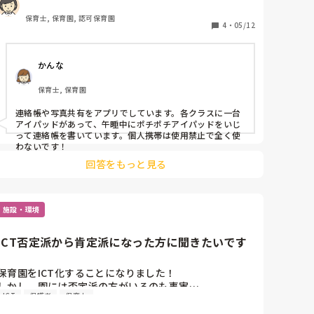
か？

ICT化は効率がよくなり良さそうだなと思いますが、実
保育士, 保育園, 認可保育園
際はどのように導入しているのか、教えていただけたら
4
・
05/12
と思います！
かんな
保育士, 保育園
連絡帳や写真共有をアプリでしています。各クラスに一台
アイパッドがあって、午睡中にポチポチアイパッドをいじ
って連絡帳を書いています。個人携帯は使用禁止で全く使
わないです！
回答をもっと見る
施設・環境
ICT否定派から肯定派になった方に聞きたいです
保育園をICT化することになりました！

しかし、園には否定派の方がいるのも事実…。

ICT
保護者
保育士
そこで！手書き派だったけどやってみたらデジタルのほ
うがよかった！
