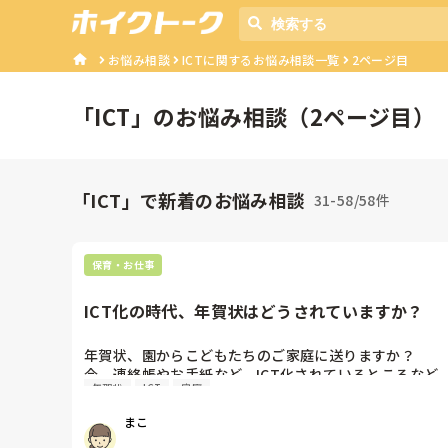
お悩み相談
ICTに関するお悩み相談一覧
2ページ目
「
ICT
」のお悩み相談（
2
ページ目）
「ICT」で新着のお悩み相談
31-58/58件
保育・お仕事
ICT化の時代、年賀状はどうされていますか？
年賀状、園からこどもたちのご家庭に送りますか？

今、連絡帳やお手紙など、ICT化されているところなど
年賀状
ICT
家庭
は、年賀状どのように、されているのですか？？

まこ