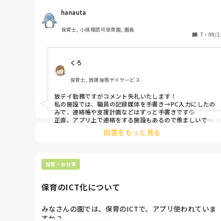
ちなみに私は今まで登降園の登録、連絡帳、お便り、睡
hanauta
眠チェック、指導案などのICT化の経験がありますが、
現在の園ではほぼアナログです😭
保育士, 小規模認可保育園, 園長
7
・
09/2
くろ
保育士, 放課後等デイサービス
放デイ勤務ですがコメント失礼いたします！

私の施設では、職員の記録媒体を手書き→PC入力にしたの
みで、連絡帳や支援計画などはずっと手書きです💦

正直、アプリ上で連絡をする施設もあるので羨ましいです
🥲
回答をもっと見る
保育・お仕事
保育のICT化について
みなさんの園では、保育のICTで、アプリ使われていま
すか？
