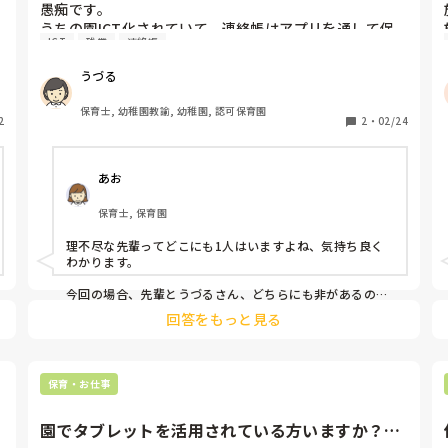
愚痴です。

うちの園ICT化されていて、連絡帳はアプリを通して保
ICT
残業
連絡帳
護者に送ります。その際タブレットが必須なのですが…

早番であがって残業のため別室に移動したリーダーがタ
うづる
ブレットを使おうと持っていってしまったらしく、保育
室に無く、いつもの時間に送れませんでした。それでも
保育士, 幼稚園教諭, 幼稚園, 認可保育園
2
持ってるし時間見たら送らなきゃってなるだろうから、
2
・
02/24
送ってくれるかな、と思って特に声をかけに行かなかっ
たんです。

あお
そしたら夕方、園長に連絡帳送ってないのはどうして？
保育士, 保育園
と言われ、変な声を出してしまい…

連絡帳送ってないのにリーダーが気付いてくれたよ、ク
理不尽な先輩ってどこにも1人はいますよね、気持ち良く
ラスのことよちゃんとしてって言われてしまったのです
わかります。

が…

タブレット返せって言いに行かなかった私が悪いです
今回の場合、先輩とうづるさん、どちらにも非があるので
はないでしょうか？

か？タブレットを持ってる以上、持ってる人が送る気遣
回答をもっと見る
タブレット持ってるなら、送ってくれてもいいじゃん！っ
いがあってもいいと思いませんか？

て思いますよね。

もし自分の仕事で手一杯なら、こっちは保育してるの知
勝手に持っていったくせに！思いやりがないな！って。

ってるんだから、タブレット部屋に戻しに来てくれても
ですが、ないから送らないのではなく、うづるさんも一言
保育・お仕事
良くないですか？

声をかけるべきだと感じます。

声掛けに行かなかった私が悪いんですか？
個人的には、園長と先輩の対応に納得いきませんが。笑

園でタブレットを活用されている方いますか？事
クラスのこと、ちゃんとしてよって…いやいや、それリー