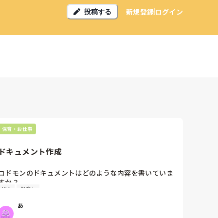
新規登録
ログイン
投稿する
保育・お仕事
ドキュメント作成
コドモンのドキュメントはどのような内容を書いていま
すか？

ICT
保育士
写真何枚

あ
どんな文章（日常の流れだけ、成長を感じたポイントだ