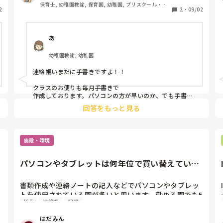
スタンダードだったため入力はまだまだ不慣れです。笑

保育士, 幼稚園教諭, 保育園, 幼稚園, プリスクール・幼
2
手書き・ICT、園によってそれぞれかと思いますが、皆
2
・
09/02
児教室
あ
幼稚園教諭, 幼稚園
連絡帳いまだに手書きですよ！！

クラスのお便りも毎月手書きで

作成しております。パソコンの方が早いのか、でも手書き
の方が温かみがあるよねーと悩みながらそのまま時が過ぎ
回答をもっと見る
て行っています。
施設・環境
パソコンやタブレットは何年位で買い替えていま
すか？
書類作成や連絡ノートの記入などでパソコンやタブレッ
で
トを使用されている園が多いと思います。勤める園でも5
ICT
連絡帳
記録
年前よりコドモンを導入し、その際パソコン、タブレッ
トを各クラスに購入しました。最近動きの悪い機種がい
はだみん