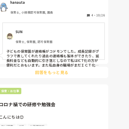
hanauta
という経験をした方がいらっしゃいましたら、どういう
経緯でそう思うに至ったのか、お話を聞きたいです☺️(保
保育士, 小規模認可保育園, 園長
育者目線でも、保護者目線でも)
4
・
10/26
SUN
保育士, 保育園, 認可保育園
子どもの保育園が連絡帳がコドモンでした。成長記録がグ
ラフで表してくれたり過去の連絡帳も製本ができたり、延
長料金なども自動的に引き落としなので私はICT化の方が
便利だとおもいます。また私自身の職場がまだＩＣＴ化が
進んでないので、早く変わってほしいです。
回答をもっと見る
保育・お仕事
コロナ禍での研修や勉強会
こんにちは😊

教材研究
ICT
幼稚園教諭
地域差もあるのかもしれませんが、コロナの影響もあ