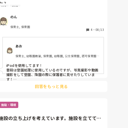
か？

ICT
記録
子どもの良い表情を写真にとって保護者と共有したり、
ステキなエピソードを音声メモで記録しておいたり、今
のん
の時代に合った活用方法があるように感じます。

うちの園ではまだ取り入れてないのですが、スマホなど
保育士, 保育園
を活用している園がありましたら、どのように活用して
4
・
08/13
いるのか教えていただきたいです。
あお
保育士, 幼稚園教諭, 保育園, 幼稚園, 公立保育園, 認可保育園, 
認証・認定保育園, 認可外保育園, 事業所内保育, 病院内保育, 
小規模認可保育園
iPodを使用してます！

普段は登園処理に使用しているのですが、写真撮影や動画
撮影をして登園、降園の際に保護者に見せたりしていま
す！

普段の生活はもちろん、プールなどの季節行事のときや食
回答をもっと見る
育などの時も積極に取ってます！

あとは、家だと座ってご飯食べられない、手を繋いで歩い
てくれない、など悩みを抱えてる保護者の方に園だとこん
施設・環境
な様子ですよ！って見せるのに使ってます！家ではできな
くても園では出来ることが意外と多いので保護者の方によ
ろこんでもらえてます！
施設の立ち上げを考えています。施設を立ててか
ら、施設面で後付けにすると...