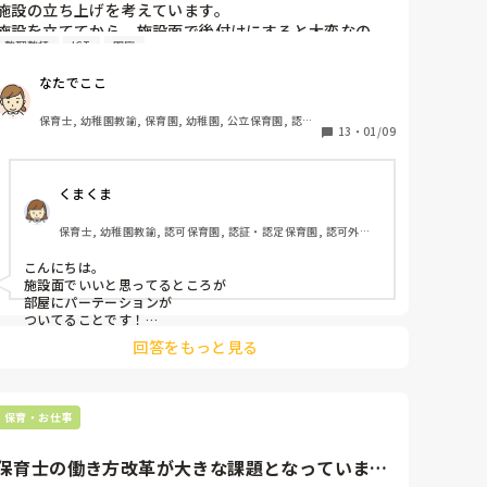
施設の立ち上げを考えています。

施設を立ててから、施設面で後付けにすると大変なの
整理整頓
ICT
園庭
で、ある程度設計の段階等で、職員や子どもが過ごしや
すい環境を作りたいと考えており、意見をいただけない
なたでここ
でしょうか？

保育士, 幼稚園教諭, 保育園, 幼稚園, 公立保育園, 認可
1.今の施設で不便と思うこと(施設面での)

13
・
01/09
保育園, 認証・認定保育園
2.施設面でこういう物があったり、こういう環境があっ
たら、職員の負担も減らせたり、子どもが過ごしやすく
くまくま
なること等を教えてください。

保育士, 幼稚園教諭, 認可保育園, 認証・認定保育園, 認可外保
他にもご意見があれば、たくさんいただきたいです！

育園, 事業所内保育, 小規模認可保育園
よろしくお願いいたします！
こんにちは。

施設面でいいと思ってるところが

部屋にパーテーションが

ついてることです！

回答をもっと見る
活動によって大部屋にしたり

小部屋にしたりとできるので

いいと思ってます！
保育・お仕事
保育士の働き方改革が大きな課題となっています