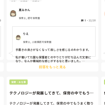
ICT
連絡帳
保護者
便利になった反面、手書きの連絡帳の良さが無くなり寂
しいと感じるのですが、みなさんはどう思いますか？
夏みかん
保育士, 認可保育園
6
8
・
12/18
りえ
保育士, 小規模認可保育園
手書きの良さがなくなって寂しさを感じるのわかります。

私が働いてた園も保護者とのやりとりが打ち込んだ文章に
なり、なんか機械的な感じがするなと思いました。

その分お迎えの時に、お子さんの様子を直接保護者さんに
回答をもっと見る
伝えたりして、コミュニケーションをとったりしてました
☆
保育・お仕事
テクノロジーが発展してきて、保育の中でもうま
く取り入れていけたらいいな...
テクノロジーが発展してきて、保育の中でもうまく取り