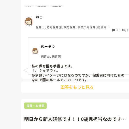
ICT
連絡帳
保護者
今までの園では手書きの連絡帳で、！、♪、☆、💦、ハ
ートマーク、ニコニコマーク、くらいなら手書きでつけ
ねこ
てもオーケーでした。

連絡帳アプリを使う園に転職し、まるで友達へのメール
保育士, 認可保育園, 病児保育, 事業所内保育, 病院内保
のようにカラーの絵文字を使っているのを見て驚きまし
8
・
10/2
育
た。

アプリを使う園なら良くあることなのでしょうか？

ぬーそう
世代間ギャップなのでしょうか？

保育士, 保育園
ちなみに保護者からも、保護者によりますが、絵文字を
使った文章が送られていることもあります。
私の保育園も手書きです。

！、？までです。

多少硬いイメージにはなるのですが、保護者に向けたもの
なので園のルールでこの二つです。
回答をもっと見る
保育・お仕事
明日から新人研修です！！0歳児担当なのです
が、仕事を始めるにおいてやっ...