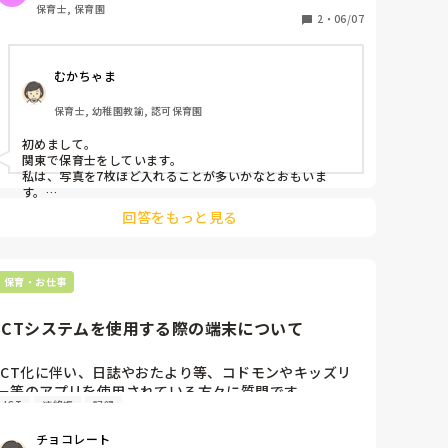
け）

保育士, 保育園
2
・
06/07
など、わかりやすく教えていただけると助かります。
むかちゃま
保育士, 幼稚園教諭, 認可保育園
初めまして。

関東で保育士をしています。

私は、写真を7枚ほど入れることが多いかなとおもいま
す。

コメントは、日常の出来事や

回答をもっと見る
乗せた写真へのコメントになるような文、また今頑張って
いることなどをのせています！！

少しでも参考になればと思います。
保育・お仕事
ICTシステムを使用する際の端末について
ICT化に伴い、日誌やおたより等、コドモンやキッズリ
ー等のアプリを使用されている方々に質問です。

ICT
連絡帳
記録
日誌やおたより等は、園支給のタブレットやスマホを使
用していますか？それとも個人携帯を使用しています
チョコレート