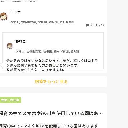
ICT
連絡帳
保護者
保護者から質問があったのですが、写真の購入や、連絡
帳の製本などを保護者が行った場合、保育園側には誰が
コーポ
購入した、連絡帳の製本を行ったという情報はわかるの
でしょうか？

保育士, 幼稚園教諭, 保育園, 幼稚園, 認可保育園
8
・
11/20
今年からコドモンが導入されたのでわからず...

わかる方、教えてください。

ねねこ
ちなみに、連絡帳を製本してる方ってどのくらいいるの
保育士, 幼稚園教諭, 幼稚園, 認可保育園, 管理職
でしょうか？
分かるのではないかなと思います。ただ、詳しくはコドモ
ンさんに問い合わせた方が確実かと思います。

誰が買ったかとか気になりますよね。
回答をもっと見る
保育・お仕事
保育の中でスマホやiPadを使用している園はあり
ますか？子どもの良い表...
保育の中でスマホやiPadを使用している園はあります