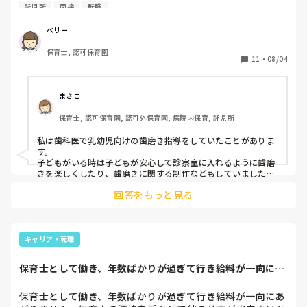
託児所
面接
転職
メージ)

また、お子さんがいらっしゃらない場合は助手などをするよ
うですが、助手としてのお仕事はどのような感じなのでしょ
面接の際、歯科衛生士の資格を取ってもらえると助かると言わ
ベリー
れたそうです。

うか？
保育士, 認可保育園
11
・
08/04
園も色々なので、小児歯科もそれぞれ違うと思いますが、参考
までに。
まさこ
保育士, 認可保育園, 認可外保育園, 病院内保育, 託児所
私は歯科医で乳幼児向けの歯磨き指導をしていたことがありま
す。

子どもがいる時は子どもが安心して診察室に入れるように歯磨
きを楽しくしたり、歯磨きに関する制作などもしていました。

回答をもっと見る
子どもがいない時は、口内の写真を撮る補助や簡単なデータ入
力等を行っていました。

面接では保育的なことは聞かれず、業務内容を教えていただ
キャリア・転職
き、了承するか否かの回答をするくらいだったように覚えてま
す。
保育士として働き、年数ばかりが過ぎて行き給料が一向にあ
がりません。保育...
保育士として働き、年数ばかりが過ぎて行き給料が一向にあ