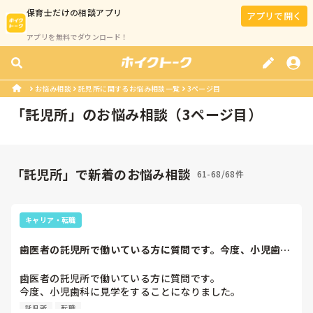
保育士
だけの相談アプリ
アプリで開く
アプリを無料でダウンロード！
お悩み相談
託児所に関するお悩み相談一覧
3ページ目
「
託児所
」のお悩み相談（
3
ページ目）
「託児所」で新着のお悩み相談
61-68/68件
キャリア・転職
歯医者の託児所で働いている方に質問です。今度、小児歯科
に見学をすること...
歯医者の託児所で働いている方に質問です。

今度、小児歯科に見学をすることになりました。

そこの小児歯科では、プレイルームがあったり、歯磨き教室
託児所
転職