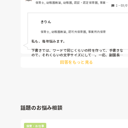
保育士, 幼稚園教諭, 幼稚園, 認証・認定保育園, 事業所
2
・
03/0
内保育
きりん
保育士, 幼稚園教諭, 認可外保育園, 事業所内保育
私も、毎年悩みます。

下書きでは、ワードで同じくらいの枠を作って、手書きな
ので、それくらいの文字サイズにして…。一応、副園長に
確認してもらってます。

回答をもっと見る
文言は、すずき出版からの「幼保連携型認定こども園園児
指導要録 記入の実際と用語例」から、組み合わせて書いて
います。

うちの園は、小さい文字でたくさん書かなくてもいいとい
う方針で、その子の、1番伸びたところ、今後も配慮が必
要なところを書くようにしています。
話題のお悩み相談
保育・お仕事