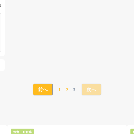
7
1
2
3
前へ
次へ
保育・お仕事