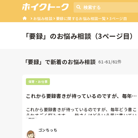
お悩み相談
要録に関するお悩み相談一覧
3ページ目
「
要録
」のお悩み相談（
3
ページ目）
「要録」で新着のお悩み相談
61-61/61件
保育・お仕事
これから要録書きが待っているのですが、毎年ど
う書こうかすごく悩みます…...
これから要録書きが待っているのですが、毎年どう書こ
うかすごく悩みます…。皆さんはどういう風に書いてい
要録
ますか？
ゴンちっち