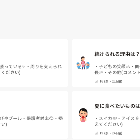
続けられる理由は？
張っている✨
・
周りを支えられ
・
子どもの笑顔👶
・
同
てください)
長🌱
・
その他(コメン
162
票・
22日前
夏に食べたいものは
びやプール
・
保護者対応😊
・
掃
・
スイカ🍉
・
アイス🍦
い)
えてください)
192
票・
24日前