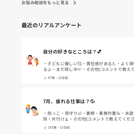
お悩み相談をもっと見る
最近のリアルアンケート
自分の好きなところは？💕
・
子どもに優しい🥰
・
責任感がある💪
・
よく頑
る🤝
・
まだ探し中🌱
・
その他(コメントで教え
97
票・
21日前
7月、疲れる仕事は？💦
・
抱っこ・見守り👶
・
書類・事務作業📝
・
水遊
除・片付け🧹
・
その他(コメントで教えてくださ
193
票・
23日前