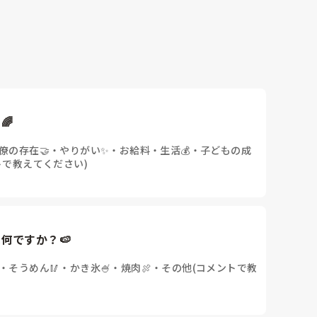
🌈
僚の存在🤝
・
やりがい✨
・
お給料・生活💰
・
子どもの成
トで教えてください)
何ですか？🍉
・
そうめん🥢
・
かき氷🍧
・
焼肉🍖
・
その他(コメントで教