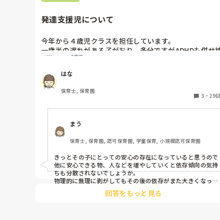
発達支援児について
今年から４歳児クラスを担任しています。

一歳半の遅れがある子がおり、多分ですがADHDも併せ
グレー
4歳児
っていると思います。

6月から副担が変わったのですが、まだ2年目の先生で距
はな
離感が近いことや受け止めが多いのが原因なのか

その子が依存傾向になってしまい困っています。最初は
保育士, 保育園
副担に叩くや大声で怒る、困らせることが多かったのが
3
・
29
最近は、お昼寝の際にそばを離れると泣くようになりま
た。副担に甘えられている良いことだと思った方がいい
まう
か、物理的に距離を離した方がいいのか悩んでいます。
うなった原因とアドバイスが欲しいです。
保育士, 保育園, 認可保育園, 学童保育, 小規模認可保育園
きっとその子にとっての安心の存在になっていると思うので
他に安心できる物、人などを増やしていくと依存傾向の気持
ちも分散されないでしょうか。

物理的に無理に剥がしてもその後の依存がまた大きくなって
しまう気がします、、

回答をもっと見る
私の園にも依存傾向のグレーの配慮児がいて、試行錯誤中で
す😭

一緒に頑張りましょう😭