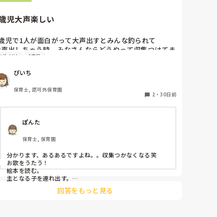
1歳児大声楽しい
1歳児で1人が面白がって大声出すとみんな釣られて

大声出しちゃう時、みなさんならどうやって収集つけてま
お片付け
1歳児
すか😭ちょうどお片付けの時間で他のことに気を紛らわ
そうとしましたが、収まるのは一瞬だけでまた始まっちゃ
ぴいち
いました…
保育士, 認可外保育園
2
・
30日前
ぽんた
保育士, 保育園
分かります、あるあるですよね。。収集つかなくなる笑

お歌をうたう！

絵本を読む。

主となる子を連れ出す。

回答をもっと見る