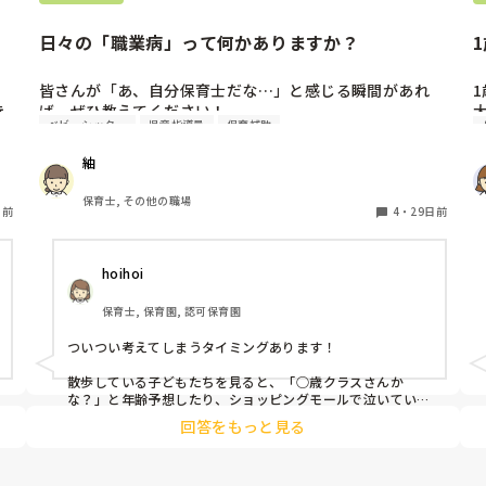
日々の「職業病」って何かありますか？
皆さんが「あ、自分保育士だな…」と感じる瞬間があれ
持
ば、ぜひ教えてください！

ベビーシッター
児童指導員
保育補助
紬
、
保育士, その他の職場
、
日前
4
・
29日前
し
の
hoihoi
こ
保育士, 保育園, 認可保育園
ついつい考えてしまうタイミングあります！

散歩している子どもたちを見ると、「○歳クラスさんか
な？」と年齢予想したり、ショッピングモールで泣いている
子どもを見ると目で追いかけてしまったり、1人で歩いてい
回答をもっと見る
る子どもを見たら「保護者の方は？」と探してしまうことが
あります😂