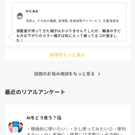
わたあめ
保育士, その他の職種, 保育園, 放課後等デイサービス, 児童発達支援
施設
保護者が持ってきた帽子はかぶりませんでしたが、職員の子ど
ものお下がりのカラー帽子は気に入って被ってるコが居まし
た！

感覚過敏？着心地とかも気になるコだったかもです🥺

回答をもっと見る
話題のお悩み相談をもっと見る
最近のリアルアンケート
AIをどう思う？🤔
・
積極的に使いたい✨
・
少し使ってみたい😊
・
便利
そう👀
・
少し不安💦
・
保育には不要🤔
・
その他(コ