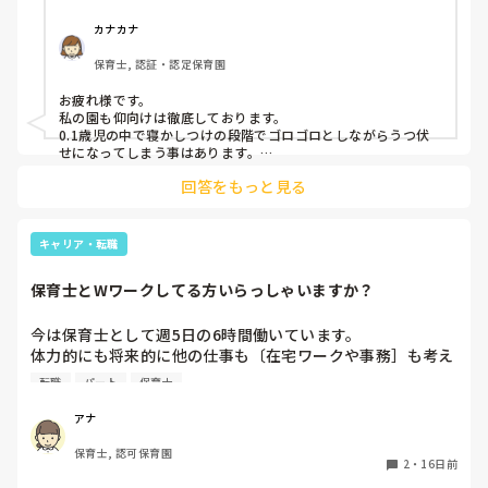
カナカナ
保育士, 認証・認定保育園
お疲れ様です。

私の園も仰向けは徹底しております。

0.1歳児の中で寝かしつけの段階でゴロゴロとしながらうつ伏
せになってしまう事はあります。

寝ついた頃に仰向けにするようにしてます。

回答をもっと見る
体勢が変わり泣くこともありますが、せめて横向きにしたり、
布団を抱えるように抱かせたりしながらトントンをしていま
す。

しばらく泣くかもですが、根気よくトントンしてると寝付けま
キャリア・転職
すよ。
保育士とWワークしてる方いらっしゃいますか？
今は保育士として週5日の6時間働いています。

体力的にも将来的に他の仕事も〔在宅ワークや事務］も考え
ていますが、保育の仕事も嫌いではないので、週2.3に減ら
転職
パート
保育士
して働く形もいいのかなと思い始めました。

Wワークで保育士として働いている方いましたら、どんなお
アナ
仕事をしているか教えて頂けませんか？

保育士, 認可保育園
また、社会保険等は収入の多い方で入っているのでしょう
2
・
16日前
か？教えて頂けたら嬉しいです。
