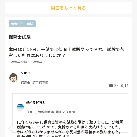
働いている人もいます。私は資格は持っていますが、あくまで
回答をもっと見る
も保育補助の位置で働いています。市の職員なので、ボーナス
も給料も民間よりあります。

保育学生・国試
保育士試験
本日10月19日、千葉では保育士試験やってるな。試験で苦
労した科目はありましたか？

保育原理と教育原理が難しかった気がします。

保育士試験
保育士
歌は、音痴を落としてる気がします。
くまも
保育士, 認可保育園
2
・
10/19
猫好き保育士
保育士, 幼稚園教諭, 認可外保育園
12年くらい前に保育士資格を試験を受けて取りました。幼稚園
教諭はもっていたので、免除される科目と実技はなしでした。
今はどうかわかりませんが、小児栄養が最後まで残りました。

精神保健？も難しかったです😓
