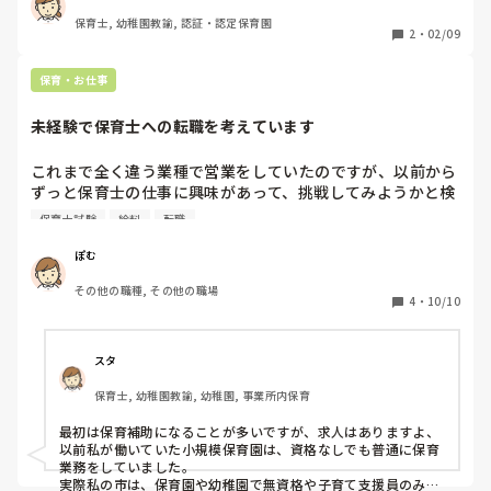
わかる方教えていただきたいです。
保育士, 幼稚園教諭, 認証・認定保育園
2
・
02/09
保育・お仕事
未経験で保育士への転職を考えています
これまで全く違う業種で営業をしていたのですが、以前から
ずっと保育士の仕事に興味があって、挑戦してみようかと検
討中です。

保育士試験
給料
転職
まだ保育士資格も持っていないので、保育士試験を受ける所
からなのですが、未経験からの保育士の仕事は厳しいでしょ
ぽむ
うか？

その他の職種, その他の職場
また給与もこれまでより確実に下がるのでそこは正直不安で
4
・
10/10
す。保育士でも稼げる方法はありますか？
スタ
保育士, 幼稚園教諭, 幼稚園, 事業所内保育
最初は保育補助になることが多いですが、求人はありますよ、
以前私が働いていた小規模保育園は、資格なしでも普通に保育
業務をしていました。

実際私の市は、保育園や幼稚園で無資格や子育て支援員のみで