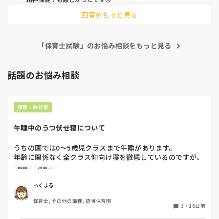
受験される皆様、頑張って下さい！！
回答をもっと見る
「保育士試験」のお悩み相談をもっと見る
話題のお悩み相談
保育・お仕事
午睡中のうつ伏せ寝について
うちの園では0〜5歳児クラスまで午睡があります。

年齢に関係なく全クラス仰向け寝を徹底しているのですが、
同じ法人の他施設では仰向けで寝かせているのは0〜2歳児ク
睡眠
保育士
ラスです。

皆さんの園では仰向け寝させていますか？

ろくまる
また、うつ伏せ寝している子を仰向けにすると泣いて起きて
保育士, その他の職種, 認可保育園
しまい、なかなかのテクニックが必要です。

3
・
16日前
何かいい方法があれば是非教えてください！