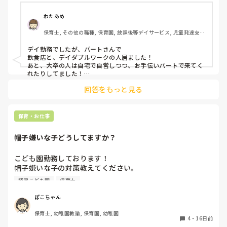
よろしくお願いします。
わたあめ
保育士, その他の職種, 保育園, 放課後等デイサービス, 児童発達支援
施設
デイ勤務でしたが、パートさんで

飲食店と、デイダブルワークの人居ました！

あと、大卒の人は自宅で自営しつつ、お手伝いパートで来てく
れたりしてました！

回答をもっと見る
保育園勤務の時は、ダブルワークしてる方が居ませんでした🥺

社会保険は、旦那さんの扶養に入ってた人が多かったです！

雇用保険は勤務時間によってはついてました！

保育・お仕事
帽子嫌いな子どうしてますか？
こども園勤務しております！

帽子嫌いな子の対策教えてください。

他で気を引いてさっと被す、何度も被せる事をトライする。
認定こども園
保育士
をしてるんですが、気づいて取ってしまいます。暑いので、
熱中症も心配なのでなんとか被せたいです。今は外に出ると
ぽこちゃん
なれば私が影となり太陽から守ってますが、動きが早いので
保育士, 幼稚園教諭, 保育園, 幼稚園
限界があり困ってます。何かいい方法ありましたら教えてく
4
・
16日前
ださい。よろしくお願いします。