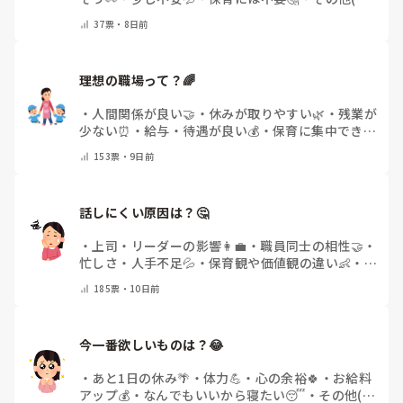
メントで教えてください)
37
票・
8日前
理想の職場って？🌈
・
人間関係が良い🤝
・
休みが取りやすい🌿
・
残業が
少ない⏰
・
給与・待遇が良い💰
・
保育に集中できる
👶
・
その他(コメントで教えてください)
153
票・
9日前
話しにくい原因は？🤔
・
上司・リーダーの影響👩‍💼
・
職員同士の相性🤝
・
忙しさ・人手不足💦
・
保育観や価値観の違い👶
・
自
分にも原因があると感じる💭
・
その他(コメントで
185
票・
10日前
教えてください)
今一番欲しいものは？😂
・
あと1日の休み🌴
・
体力💪
・
心の余裕🍀
・
お給料
アップ💰
・
なんでもいいから寝たい😴
・
その他(コ