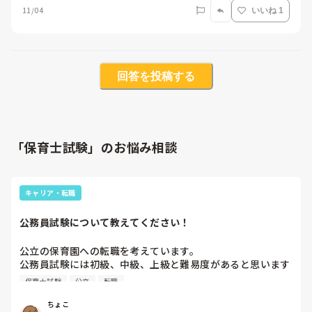
11/04
いいね 1
回答を投稿する
「保育士試験」のお悩み相談
キャリア・転職
公務員試験について教えてください！
公立の保育園への転職を考えています。

公務員試験には初級、中級、上級と難易度があると思います
が、受けたい市がどの難易度なのかはどのように分かるので
保育士試験
公立
転職
しょうか…？

初歩的な質問すみません。。。

ちょこ