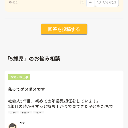
04/11
いいね 1
回答を投稿する
「5歳児」のお悩み相談
保育・お仕事
私ってダメダメです
社会人5年目、初めての年長児担任をしています。

1年目の時からずっと持ち上がりで見てきた子どもたちで
す。とても思い出が多く、最後まで見届けたいという自分の
幼児
5歳児
担任
強い思いから園長も年長児担任を任せてくれました。皆さん
の期待を持ちながらスタートしましたが、私には責任が重
かす