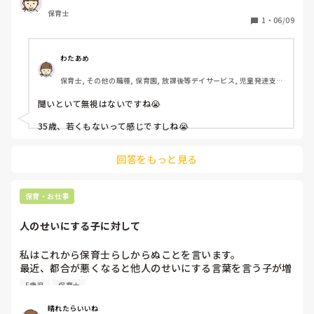
ってますが、時々私も提案したりしますが…「でも…こうだ
回しになって遅いと言われそうで相談するの怖いし…

保育士
から…」とか「この よなにしようか…」とかばかり。時々
こんな私が年長児担任を務めてしまい、子どもたちにも保護
1
・
06/09
気を使ってるのか「これはどうしたらいいかな？」とか相談
者にも他の職員にも申し訳ない気持ちでいっぱいです。

にきたりしますが、結局私の案なんて無視！

だったら聞かないでよ！って思い、最近はあまり口出さない
早く今年度が終わってほしい。

わたあめ
ようにしたり、先生のやりたいようにやったら？と話すだ
早くこの辛い現実から逃げ出したい。

保育士, その他の職種, 保育園, 放課後等デイサービス, 児童発達支援
け。あとは雑用係に専念し仕事してます。

施設
本当にこのクラスに必要なのかな？と毎日毎日そう思いなが
みんなの期待に応えられないのが悔しいです。

聞いといて無視はないですね😭

ら仕事してます。

何でこんなに私ってできないんだろうって情けないです。変
わりたいけど心が無理って言ってます。でもそれを言い訳に
35歳、若くもないって感じですしね😭

していつまでも変わらない自分も嫌です。

回答をもっと見る
長々と読んでいただきありがとうございました。

私の胸の内、誰にも言えなくてここで吐き出してしまいまし
た。すみません。

保育・お仕事
私って保育士向いていないんですかね…

人のせいにする子に対して
来年度は0歳児担任になりそうです。

私はこれから保育士らしからぬことを言います。

最近、都合が悪くなると他人のせいにする言葉を言う子が増
えたなぁと感じています。

5歳児
保育士
正直戸惑います。

私はある程度話が理解でき、理屈立てて話せるようになった
晴れたらいいね