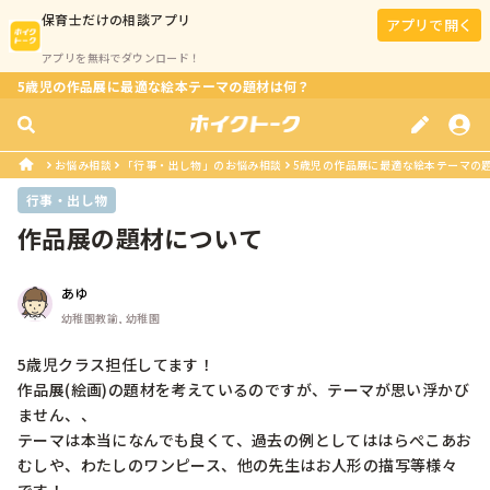
保育士
だけの相談アプリ
アプリで開く
アプリを無料でダウンロード！
5歳児の作品展に最適な絵本テーマの題材は何？
お悩み相談
「行事・出し物」のお悩み相談
5歳児の作品展に最適な絵本テーマの
行事・出し物
作品展の題材について
あゆ
幼稚園教諭, 幼稚園
5歳児クラス担任してます！

作品展(絵画)の題材を考えているのですが、テーマが思い浮かび
ません、、

テーマは本当になんでも良くて、過去の例としてははらぺこあお
むしや、わたしのワンピース、他の先生はお人形の描写等様々