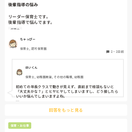
後輩指導の悩み
た上で指摘されたのは都合が悪くてあのような態度になった
のだろうと思い、それ以上は何も言いませんでした。

リーダー保育士です。

後輩指導で悩んでます。

が。

初めて年長を持つ後輩がいますが

本音は，「話を聞かずに間違ったことを注意されて、都合が
保育士
初めての割にわからないことを聞きにこなかったり、聞かな
悪くなって人のせいにするな！」

いで様子見てると直前になるまで何もアクションがなかった
と、言いたい。

ちゃっぴー
り

我が子なら、間違いなくそう言っています。

保育士, 認可保育園
他の職員に聞いてる様子もなくて

2
・
2日前
もう何考えてるんだかさっぱりです。

キツイというか、理不尽なことにはズバッと言ってしまいそ
うになる性格です。

よほど自分に聞きづらいのか、聞く必要性さえ感じないの
ほいくん
か、もうよくわからないです。

保育士, 幼稚園教諭, その他の職種, 幼稚園
対応にも悩みます。
初めての年長クラスで動きが見えず、直前まで相談もないと
「大丈夫かな？」とヒヤヒヤしてしまいますし、どう接したら
いいか悩んでしまいますよね。

後輩側は「何が分からないかも分からない状態」だったり、
回答をもっと見る
「こんなこと聞いたら迷惑かな」と抱え込んでいるケースがと
ても多いです。

待つスタイルから一歩踏み出して、リーダー側から「〇〇の
保育・お仕事
件、どこまで進んだ？」「困ってることない？」と具体的に声