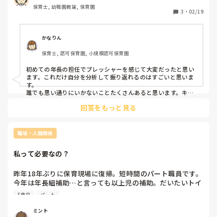
く、まだ早かったと実感しております。

保育士, 幼稚園教諭, 保育園
3
・
02/19
何とかここまでやってこれましたが、中には行事が立て込ん
で準備が遅くなり迷惑をかけることもしばしば。先のことを
見据えての行動がしっかりできていなこともありました。

かなりん
保育士, 認可保育園, 小規模認可保育園
今は卒園に向けて、プレゼント選びや要録、行事準備などい
ろんなことが押し寄せてきて、キャパオーバーです。やらな
初めての年長の担任でプレッシャーを感じて大変だったと思い
きゃと思っても時間が足りずやる暇がない。だから家に持っ
ます。これだけ自分を分析して振り返れるのはすごいと思いま
て帰るけど疲れすぎて家に帰ったらすぐ寝落ち、夜中の3時
す。

に起きることが毎日の生活習慣にもなってしまい、家でもで
誰でも思い通りにいかないことたくさんあると思います。キャ
パオーバーで家に持ち帰ってまで仕事してたなんて辛かったで
きずどんどん溜まって自己嫌悪の日々…。休みの日こそやろ
回答をもっと見る
すね。

うと思うけど、休みの日こそ体も頭も動かずずっとゴロゴロ
私も自分でやらないとと思い自分を追い込むタイプでした。け
してしまいます。

れどやっぱり1人じゃ出来ない現実に悩みました。

全く成長できていない自分にも腹が立ちます。

そんな時思ったのです。目的を一緒にしている仲間であればそ
職場・人間関係
きっと他の職員からも呆れられていると思います。

れに辿り着く手段は色々あってもいいと。

大変だね、頑張ってねと声をかけてくれるけど、内心できて
そう考えると以前は誰かに頼んでも自分が思ったのと違うやり
私って必要なの？
方だとモヤモヤしたりすることもあったのですがそう言う気持
ない、って思われてるんだろうなって感じてしまいます。

ちがなくなり他の人にも頼れるようになりそして感謝できるよ
うになりました。お互い頼り頼られてチームワークが出来れば
昨年18年ぶりに保育現場に復帰。短時間のパート職員です。
完璧主義で、責任感強くて、周りを頼れなくて、他の人の気
保育の質も上がると思います。

今年は年長組補助…と言っても以上児の補助。だいたいトイ
持ちを考えすぎて、他の人の目が怖くて動けない…

今は卒園式に向けて大変だと思いますが無理せずに頑張ってく
レに連れて行ったり、給食のテーブル設定や布団敷いたりと
だから、自分でやらなきゃって思うし、できないと自分を責
ださい！
5歳児
パート
雑用係です。それはそれで良いのですが、一緒に組んでる方
めるし、これやりたいけど周りが大変だから今は抜けられな
は年長組担任は35歳の方。確かに…昔と今では仕事内容が違
い、今は話しかけられないで後回しになって遅くなるし、後
ミント