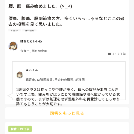
をかけて進捗を確認する仕組みを作ってみてください。

腰、膝　痛み始めました。(>_<)
「毎日夕方に5分だけ進捗確認の時間を取る」などルール化し
てしまうと、後輩も質問しやすくなりますよ。一人で抱え込ま
腰痛、膝痛、股関節痛の方、多くいらっしゃるなとここの過
ず、声をかけやすい雰囲気作りから試してみてくださいね。
去の投稿を見て思いました。

1歳児
正社員
私は50代正社員1歳児担任です。

晴れたらいいね
という私も、２週間前、初めて腰痛になりました。

保育士, 認可保育園
右腰が痛くて、起き上がれない。

4
・
2日前
ようやく起き上がっても、立てない。

ようやく立てたら、しゃがめない。

ほいくん
驚きました。

保育士, 幼稚園教諭, その他の職種, 幼稚園
通院して、コルセット、湿布、痛み止め、電気などで１週間
1歳児クラスは抱っこや中腰が多く、体への負担が本当に大き
乗り切ったら

いですよね。痛みをかばうことで股関節や膝へ広がっている状
週末には、左が痛みだし、これも痛み止めや湿布で抑えて仕
態ですので、まずは無理をせず整形外科を再受診してしっかり
事をしていたら、

診てもらうことが大切です。

現場復帰の際は、床での立ち座りを避けるために低い椅子を活
股関節、お尻、太もも、膝まで来はじめてしまいました。

回答をもっと見る
用したり、抱っこや重い作業は周囲の先生に相談して頼むよう
床から支えなしに立ち上がりにくくなり、痛みが走ります。

にしてください。今はご自身の体を最優先に、しっかり休んで
立ち続けると、腰や股関節にきます。

くださいね。
自転車通勤ですが、それも、膝や太ももに痛みが来始めまし
保育・お仕事
た。
