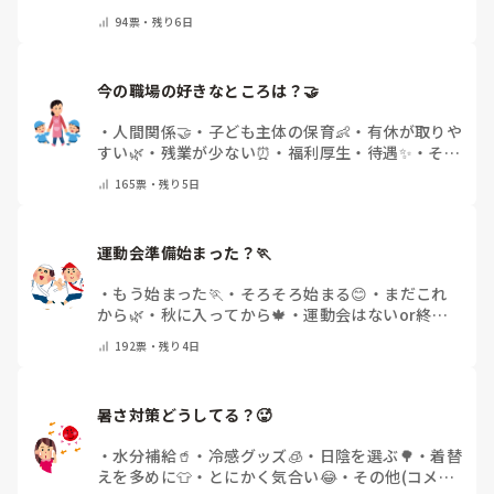
💬
・
給料が違う
・
転職経験なし
・
その他(コメント
痛みには強い方と思っていました。

94
票・
残り6日
で教えてください)
出産等で、幾度か開腹手術をしましたが、翌日には歩けまし
たし…

今の職場の好きなところは？🤝 
今回は、今少し治まっている痛みがぶり返したどうしようと
いう思いもあり、ちょっと無理かも…と思い始めています。

・
人間関係🤝
・
子ども主体の保育👶
・
有休が取りや
すい🌿
・
残業が少ない⏰
・
福利厚生・待遇✨
・
その
まだ急性期ということと、昔、夫が腰を痛めてすぐに整骨院
他(コメントで教えてください)
165
票・
残り5日
に行ってより酷くなって帰ってきたことがあり、怖くて行け
ていません。

運動会準備始まった？🏃
・
もう始まった🏃
・
そろそろ始まる😊
・
まだこれ
から🌿
・
秋に入ってから🍁
・
運動会はないor終わ
った✨
・
その他(コメントで教えてください)
192
票・
残り4日
暑さ対策どうしてる？🥵
・
水分補給🥤
・
冷感グッズ🧊
・
日陰を選ぶ🌳
・
着替
えを多めに👕
・
とにかく気合い😂
・
その他(コメン