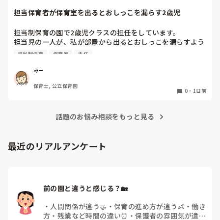
担当保育者が保育室を出るとおしっこを漏らす2歳児
今は８月。

１週間休んでいます。

担当制保育の園で2歳児クラスの担任をしています。

担当児の一人が、私が部屋から出るとおしっこを漏らすよう
家でもやることはあります。

になりました。

日常生活すら支障をきたすほどになりました。

担当制保育
保育室
主任
その子はパンツで過ごしていて、排尿間隔も空いています。
4月から私への執着が強かったのですが、特に寝かしつけの
椅子に座って作業をすれば？

みー
時に私がそばに行かないと繰り返し大きい声で呼んだり私が
と、園で言われました。

保育士, 公立保育園
寝かしつけしている子にちょっかいを出したり、何回もトイ
なので、子ども椅子程度の高さの踏み台に座って、試してみ
0
・
1日前
レに行きたいと言っていました。行ったところで出ないこと
ました。

もしばしば… 

パンツで寝れる子が増えてきて、寝かしつけの時にトイレに
話題のお悩み相談をもっと見る
ただじっと座っていても、5分も座ればお尻に痛みがきま
行きたい子が時差でいるのですが、私がその対応で外に出よ
す。

うとするとその子も行きたがります。

この高さの作業だと意外に、

最近のリアルアンケート
しかし寝かしつけに入る前にトイレでしっかり排尿している
体をひねる、少し立ち上がる、体を折りたたむような姿勢に
ので、その子には待っててねといい外に出ていました。今日
なること多いことに気づきました。

はそれで2回漏らしています。

その度にあちらこちらに痛みが来て

2回目は私は見ていないのですが、かなり微量だったそう
立ち上がる時には、膝や太ももが固まり痛みが……

で、クラスのリーダーの先生から絞り出して注意を引こうと
前の園と違うと感じる？🏡
しているように見えると言われました。

日頃からそのことの関わりはしっかり持てるように意識はし
腰痛、膝痛お持ちの方は、どの程度の痛みで働かれているの
・
人間関係が違う🤝
・
保育の進め方が違う👶
・
働き
ていますが…

でしょうか。

方・残業など時間の違い⏰
・
保護者の雰囲気が違う
今後どのように関わっていけばいいのか悩んでいます。
