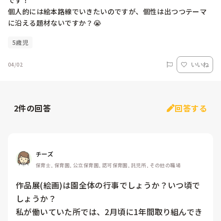
です！

個人的には絵本路線でいきたいのですが、個性は出つつテーマ
に沿える題材ないですか？😭
5歳児
04/02
いいね
2
件の回答
回答する
チーズ
保育士, 保育園, 公立保育園, 認可保育園, 託児所, その他の職場
作品展(絵画)は園全体の行事でしょうか？いつ頃で
しょうか？

私が働いていた所では、2月頃に1年間取り組んでき