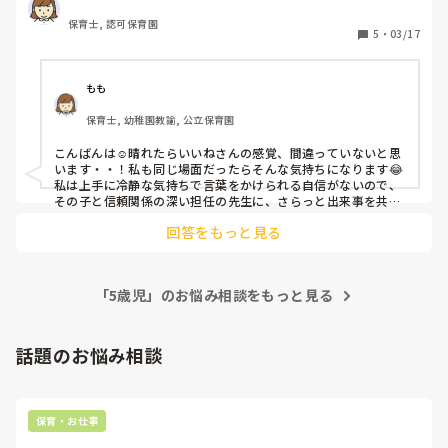
子が、自分に非があるのに、人のせいにして逆ギレする態度
保育士, 認可保育園
は本当に許せない気持ちになります。

5
・
03/17
これから書くことは、先日あったことです。

皆様はどのように対応されていますか？

もも
保育士, 幼稚園教諭, 公立保育園
こんばんは☺️晴れたらいいねさんの感覚、間違っていないと思
とても広い園庭です。目も届きにくいので場所を決めて遊ぶ
います・・！私も同じ場面だったらそんな気持ちになります😂

よう主担任が話をした直後、指定された場所以外でスケータ
私は上手に冷静な気持ちで言葉をかけられる自信がないので、

ーを乗り回し遊ぶ年長児

その子と信頼関係の深い担任の先生に、さらっと出来事を共有
するかなぁと思いました🥹
回答をもっと見る
「ここで遊んで良いって言われた？」「だって向こうは狭い
から。

　ここなら良いって言われた。」

「5歳児」のお悩み相談をもっと見る
「ここは、もうやめてねって言われたよ」

「…だって狭いし」

話題のお悩み相談
「約束はどうだった?」

「…あーあ！先生のせいでここで楽しく遊べなくなった!」

捨て台詞とともに、指定された場所で遊び始めました。

保育・お仕事
毎日同じ時間帯に同じ指示は主担任から出されるので、知っ