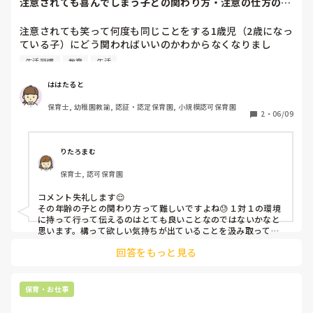
注意されても喜んでしまう子との関わり方・注意の仕方のア
ドバイスをくださ...
注意されても笑って何度も同じことをする1歳児（2歳になっ
ている子）にどう関わればいいのかわからなくなりまし
た…。

生活習慣
教育
生活
1対1でお話するとわかってくれるのですが、集団（5人以
上）になると構ってほしいのか何度も注意されるようなこと
ははたると
をします。

保育士, 幼稚園教諭, 認証・認定保育園, 小規模認可保育園
もともと保育時間が長かったり（7:00〜18:00）、保護者が
2
・
06/09
今年入ったくらいに2人目妊娠がわかり、、といろいろ理由
があるのはわかっているのですが、保育園だけではフォロー
がしきれなくなってきました。

りたろまむ
どう関わり、保護者にお伝えしたらわかってくれるのでしょ
保育士, 認可保育園
うか。
コメント失礼します😌

その年齢の子との関わり方って難しいですよね😓１対１の環境
に持って行って伝えるのはとても良いことなのではないかなと
思います。構って欲しい気持ちが出ていることを汲み取ってあ
げられているようなので『ちゃんと見ているよ』というのがそ
回答をもっと見る
の子に伝わると良いですね。お家ではどのような様子か保護者
の方に探ってみるのも良いかもしれません。
保育・お仕事