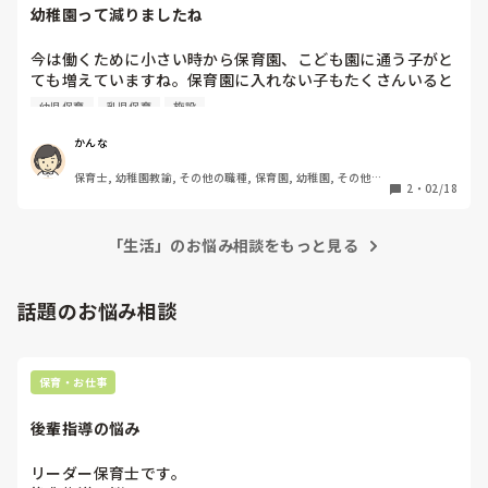
幼稚園って減りましたね
今は働くために小さい時から保育園、こども園に通う子がと
ても増えていますね。保育園に入れない子もたくさんいると
聞きます。

幼児保育
乳児保育
施設
一方幼稚園に通う子どもは人数が減っています…幼稚園がこ
れからも続いていくためにはどうしたらいいと思いますか？

かんな
早朝や夕方までの預かり、毎日給食などなんでも思ったこと
保育士, 幼稚園教諭, その他の職種, 保育園, 幼稚園, その他の
を教えてください。
2
・
02/18
職場
「生活」のお悩み相談をもっと見る
話題のお悩み相談
保育・お仕事
後輩指導の悩み
リーダー保育士です。
