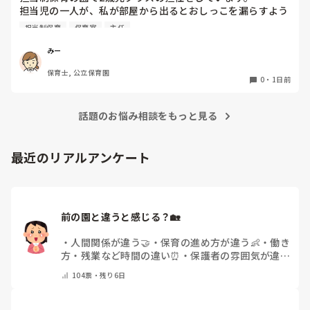
担当児の一人が、私が部屋から出るとおしっこを漏らすよう
家でもやることはあります。

になりました。

日常生活すら支障をきたすほどになりました。

担当制保育
保育室
主任
その子はパンツで過ごしていて、排尿間隔も空いています。
4月から私への執着が強かったのですが、特に寝かしつけの
椅子に座って作業をすれば？

みー
時に私がそばに行かないと繰り返し大きい声で呼んだり私が
と、園で言われました。

保育士, 公立保育園
寝かしつけしている子にちょっかいを出したり、何回もトイ
なので、子ども椅子程度の高さの踏み台に座って、試してみ
0
・
1日前
レに行きたいと言っていました。行ったところで出ないこと
ました。

もしばしば… 

パンツで寝れる子が増えてきて、寝かしつけの時にトイレに
話題のお悩み相談をもっと見る
ただじっと座っていても、5分も座ればお尻に痛みがきま
行きたい子が時差でいるのですが、私がその対応で外に出よ
す。

うとするとその子も行きたがります。

この高さの作業だと意外に、

最近のリアルアンケート
しかし寝かしつけに入る前にトイレでしっかり排尿している
体をひねる、少し立ち上がる、体を折りたたむような姿勢に
ので、その子には待っててねといい外に出ていました。今日
なること多いことに気づきました。

はそれで2回漏らしています。

その度にあちらこちらに痛みが来て

2回目は私は見ていないのですが、かなり微量だったそう
立ち上がる時には、膝や太ももが固まり痛みが……

で、クラスのリーダーの先生から絞り出して注意を引こうと
前の園と違うと感じる？🏡
しているように見えると言われました。

日頃からそのことの関わりはしっかり持てるように意識はし
腰痛、膝痛お持ちの方は、どの程度の痛みで働かれているの
・
人間関係が違う🤝
・
保育の進め方が違う👶
・
働き
ていますが…

でしょうか。

方・残業など時間の違い⏰
・
保護者の雰囲気が違う
今後どのように関わっていけばいいのか悩んでいます。

💬
・
給料が違う
・
転職経験なし
・
その他(コメント
痛みには強い方と思っていました。

104
票・
残り6日
で教えてください)
出産等で、幾度か開腹手術をしましたが、翌日には歩けまし
たし…
