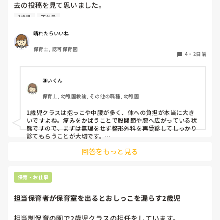
去の投稿を見て思いました。

1歳児
正社員
私は50代正社員1歳児担任です。

晴れたらいいね
という私も、２週間前、初めて腰痛になりました。

保育士, 認可保育園
右腰が痛くて、起き上がれない。

4
・
2日前
ようやく起き上がっても、立てない。

ようやく立てたら、しゃがめない。

ほいくん
驚きました。

保育士, 幼稚園教諭, その他の職種, 幼稚園
通院して、コルセット、湿布、痛み止め、電気などで１週間
1歳児クラスは抱っこや中腰が多く、体への負担が本当に大き
乗り切ったら

いですよね。痛みをかばうことで股関節や膝へ広がっている状
週末には、左が痛みだし、これも痛み止めや湿布で抑えて仕
態ですので、まずは無理をせず整形外科を再受診してしっかり
事をしていたら、

診てもらうことが大切です。

現場復帰の際は、床での立ち座りを避けるために低い椅子を活
股関節、お尻、太もも、膝まで来はじめてしまいました。

回答をもっと見る
用したり、抱っこや重い作業は周囲の先生に相談して頼むよう
床から支えなしに立ち上がりにくくなり、痛みが走ります。

にしてください。今はご自身の体を最優先に、しっかり休んで
立ち続けると、腰や股関節にきます。

くださいね。
自転車通勤ですが、それも、膝や太ももに痛みが来始めまし
保育・お仕事
た。

担当保育者が保育室を出るとおしっこを漏らす2歳児
今は８月。

１週間休んでいます。

担当制保育の園で2歳児クラスの担任をしています。
