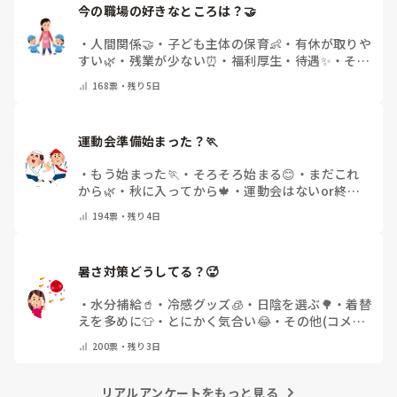
今の職場の好きなところは？🤝 
今回は、今少し治まっている痛みがぶり返したどうしようと
いう思いもあり、ちょっと無理かも…と思い始めています。

・
人間関係🤝
・
子ども主体の保育👶
・
有休が取りや
すい🌿
・
残業が少ない⏰
・
福利厚生・待遇✨
・
その
まだ急性期ということと、昔、夫が腰を痛めてすぐに整骨院
他(コメントで教えてください)
168
票・
残り5日
に行ってより酷くなって帰ってきたことがあり、怖くて行け
ていません。

運動会準備始まった？🏃
・
もう始まった🏃
・
そろそろ始まる😊
・
まだこれ
から🌿
・
秋に入ってから🍁
・
運動会はないor終わ
った✨
・
その他(コメントで教えてください)
194
票・
残り4日
暑さ対策どうしてる？🥵
・
水分補給🥤
・
冷感グッズ🧊
・
日陰を選ぶ🌳
・
着替
えを多めに👕
・
とにかく気合い😂
・
その他(コメン
トで教えてください)
200
票・
残り3日
リアルアンケートをもっと見る