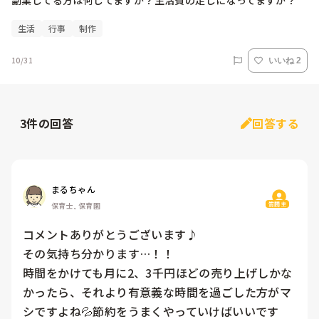
副業してる方は何してますか？生活費の足しになってますか？
生活
行事
制作
10/31
いいね 2
3
件の回答
回答する
まるちゃん
質問主
保育士, 保育園
コメントありがとうございます♪

その気持ち分かります…！！

時間をかけても月に2、3千円ほどの売り上げしかな
かったら、それより有意義な時間を過ごした方がマ
シですよね💦節約をうまくやっていけばいいです