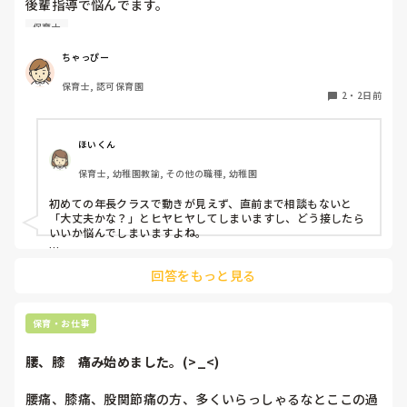
後輩指導で悩んでます。

初めて年長を持つ後輩がいますが

保育士
初めての割にわからないことを聞きにこなかったり、聞かな
いで様子見てると直前になるまで何もアクションがなかった
ちゃっぴー
り

保育士, 認可保育園
他の職員に聞いてる様子もなくて

2
・
2日前
もう何考えてるんだかさっぱりです。

よほど自分に聞きづらいのか、聞く必要性さえ感じないの
ほいくん
か、もうよくわからないです。

保育士, 幼稚園教諭, その他の職種, 幼稚園
対応にも悩みます。
初めての年長クラスで動きが見えず、直前まで相談もないと
「大丈夫かな？」とヒヤヒヤしてしまいますし、どう接したら
いいか悩んでしまいますよね。

後輩側は「何が分からないかも分からない状態」だったり、
回答をもっと見る
「こんなこと聞いたら迷惑かな」と抱え込んでいるケースがと
ても多いです。

待つスタイルから一歩踏み出して、リーダー側から「〇〇の
保育・お仕事
件、どこまで進んだ？」「困ってることない？」と具体的に声
をかけて進捗を確認する仕組みを作ってみてください。

腰、膝　痛み始めました。(>_<)
「毎日夕方に5分だけ進捗確認の時間を取る」などルール化し
てしまうと、後輩も質問しやすくなりますよ。一人で抱え込ま
腰痛、膝痛、股関節痛の方、多くいらっしゃるなとここの過
ず、声をかけやすい雰囲気作りから試してみてくださいね。