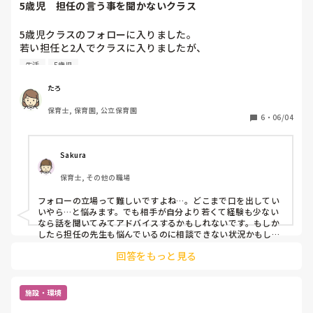
5歳児　担任の言う事を聞かないクラス
5歳児クラスのフォローに入りました。

若い担任と2人でクラスに入りましたが、

子どもたちは担任とまだ関係が作れていないのか、あまり話
生活
5歳児
を聞かず、午睡の時間はほとんどの子が喋ったり座っていた
り。

たろ
動きの大きいくて、寝づらい一人の子に担任がつくと、その
保育士, 保育園, 公立保育園
他の子のことは担任も注意するものの聞かず。

6
・
06/04
初めてその状況になったので、『担任はどうしたいのか
な？』と様子を見てしまいました。結局通りかかった主任先
生が静かにさせて、眠りにつけました。

Sakura
担任に、どうしたかったのか聞いたらよかったかな、自分は
保育士, その他の職場
どういう立ち位置でフォローすればよかったかなと反省して
います。

フォローの立場って難しいですよね…。どこまで口を出してい
クラスの子的には、力は持っているし、寝ることの大切さも
いやら…と悩みます。でも相手が自分より若くて経験も少ない
分かっている子どもたちだと感じています。

なら話を聞いてみてアドバイスするかもしれないです。もしか
したら担任の先生も悩んでいるのに相談できない状況かもしれ
ないので。
皆さんなら、どうされますか？
回答をもっと見る
施設・環境