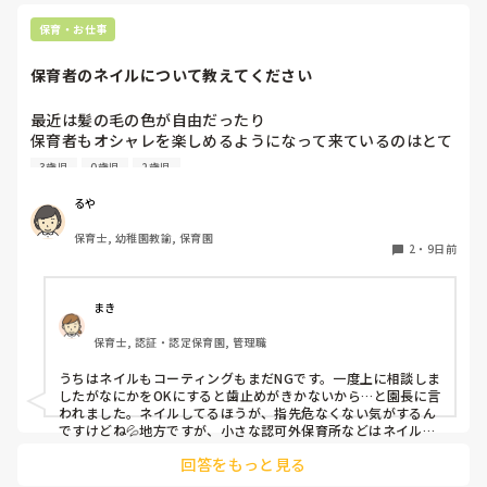
てきたら、その時には、話をして必要に応じて謝るなりすれば
いいと思います。

保育・お仕事
何も起きていない段階で、考えを深めすぎてしまうより、これ
保育者のネイルについて教えてください
からの振る舞いだと思いますよ。

もしまた、休むことがありそうならば、事前に話しておくこと
も大事かと。

最近は髪の毛の色が自由だったり

保育者もオシャレを楽しめるようになって来ているのはとて
憶測で考えて妄想を広げないことです。

も良いことだと思っているのですが、

デマがいつのまにか事実のようになってしまうのは、人間の思
3歳児
0歳児
2歳児
皆さんの園ではネイルの扱いはどうなっていますか？

い込みの度合いによるものです。
今の園では一応まだNGにはなっているのですが、

るや
爪が弱いからコーティングしていないと割れちゃう、とか
保育士, 幼稚園教諭, 保育園
色々理由がありつつ地味目のネイルを暗黙の了解でしている
2
・
9日前
人が半数くらいいます。

最近はプールがあったりと素足になることが多いのですが、
足は煌びやかなネイルになっています。笑

まき
保育士, 認証・認定保育園, 管理職
そもそもどうしてネイルがNGだったんだっけ？とだんだん
わからなくなって来ました笑

うちはネイルもコーティングもまだNGです。一度上に相談しま
他の園ではどのような感じなのか教えていただけたら嬉しい
したがなにかをOKにすると歯止めがきかないから…と園長に言
われました。ネイルしてるほうが、指先危なくない気がするん
ですけどね💦地方ですが、小さな認可外保育所などはネイル
OKのとこもあるようです。
回答をもっと見る