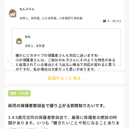
(絶対的にどれも大変なのは承知な上で聞きたいです)

その理由、体験された方も教えて下さい。

もんぶらん
①外国籍の保護者

保育士, 保育園, 公立保育園, 小規模認可保育園
②発達に特性のある子どもの保護者

4
・
08/02
③若年保護者

④要支援家庭の保護者
なな
保育士, 保育園
確かにどのタイプの保護者さんも対応に迷いますね…

②の保護者さんは、ご自分のお子さんにそのような特性がある
と自覚されている場合とそう出ない場合で対応が変わると思う
のですが、私の場合は大変だった思いがあります。

近年はいろいろなタイプの保護者さんがいらっしゃいますの
回答をもっと見る
で、その方に合わせた対応…難しいですよね。
保育・お仕事
幼児の保護者懇談会で盛り上がる質問知りたいです。
3.4.5歳児合同の保護者懇談会で、最後に保護者の懇談の時
間があります。いつも「聞きたいことや気になることありま
すか？」と聞いてもどの保護者も何も言わず沈黙が続いてし