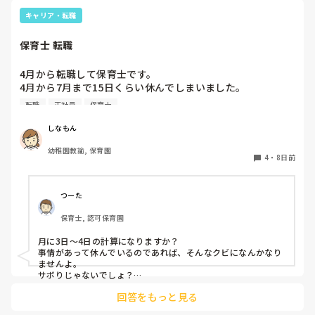
キャリア・転職
保育士 転職
4月から転職して保育士です。

4月から7月まで15日くらい休んでしまいました。

同じクラスの先生いるのですが、いい気しないと思います。
転職
正社員
保育士
やめた方がいいですかね？また、クビになりますかね？
しなもん
幼稚園教諭, 保育園
4
・
8日前
つーた
保育士, 認可保育園
月に3日〜4日の計算になりますか？

事情があって休んでいるのであれば、そんなクビになんかなり
ませんよ。

サボりじゃないでしょ？

回答をもっと見る
同じクラスの先生が、もしも今後、いい気がしないと言葉にし
てきたり、冷たくあたるなど態度にひどく変化があることが出