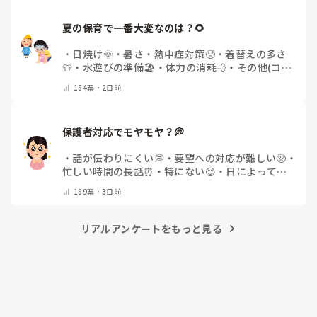
夏の保育で一番大変なのは？🌻
・
日焼け🌞
・
暑さ・熱中症対策🥵
・
着替えの多さ
👕
・
水遊びの準備🏖️
・
体力の消耗💨
・
その他(コメ
ントで教えてください)
184
票・
2日前
保護者対応でモヤモヤ？💭
・
話が伝わりにくい💭
・
要望への対応が難しい🥺
・
忙しい時間の長話⏰
・
特にない😊
・
日によって違
う🌿
・
その他(コメントで教えてください)
189
票・
3日前
リアルアンケートをもっと見る