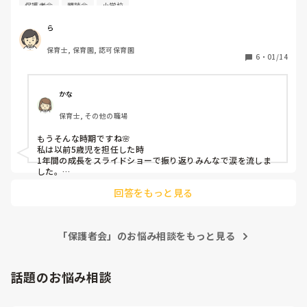
か？ちなみに所要時間は30分です。

保護者会
懇談会
小学校
例:６年間で成長したところを発表してもらう

ら
例:６年間の成長記録をスライドショーで流す

保育士, 保育園, 認可保育園
6
・
01/14
これがよかったよ。こうするといいよ。などありましたら教
えていただけると嬉しいです。
かな
保育士, その他の職場
もうそんな時期ですね🌸

私は以前5歳児を担任した時

1年間の成長をスライドショーで振り返りみんなで涙を流しま
した。

また保護者が座る席を①好きな料理②ママとパパへの一言など
回答をもっと見る
お題を決め、我が子のものを当ててもらって座ってもらい冒頭
から盛り上がりましたよ♩

入学までに意識したい事や身につけたいことなどを共有もしま
「保護者会」のお悩み相談をもっと見る
した！
話題のお悩み相談