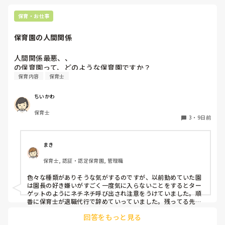
保育・お仕事
保育園の人間関係
人間関係最悪、、

の保育園って、どのような保育園ですか？
保育内容
保育士
ちいかわ
保育士
3
・
9日前
まき
保育士, 認証・認定保育園, 管理職
色々な種類がありそうな気がするのですが、以前勤めていた園
は園長の好き嫌いがすごく一度気に入らないことをするとター
ゲットのようにネチネチ呼び出され注意をうけていました。順
番に保育士が退職代行で辞めていっていました。残ってる先生
は園長のご機嫌取りでサビ残当たり前、製作や発表会なども自
回答をもっと見る
由にできずで、やめたいけど子どもたちのことを思うとやめれ