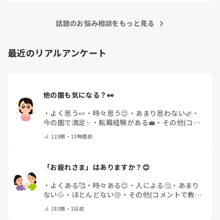
ない…というような状態でした。きっと他にもこんな園たくさ
んありそうですよね💦
話題のお悩み相談をもっと見る
最近のリアルアンケート
他の園も気になる？👀
・
よく思う👀
・
時々思う😊
・
あまり思わない🌿
・
今の園で満足✨
・
転職経験がある💼
・
その他(コメ
ントで教えてください)
129
票・
13時間前
「お疲れさま」はありますか？😊
・
よくある🥰
・
時々ある😊
・
人による🤔
・
あまり
ない💦
・
ほとんどない😢
・
その他(コメントで教え
てください)
180
票・
1日前