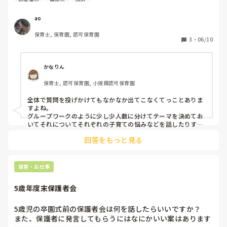
保護者会
懇談会
幼児
まうことが多いので、こちらから質問を投げかけてそれにつ
いてお話してもらおうかなと思っています。

ao
何かいい話題、盛り上がる質問など教えていただきたいです
保育士, 保育園, 認可保育園
3
・
06/10
かなりん
保育士, 認可保育園, 小規模認可保育園
全体で質問を投げかけてもなかなか出てこなくてっことありま
すよね。

グループワークのように少し少人数に分けてテーマを決めてお
いてそれについてそれぞれの子育ての悩みなどを話したりする
のはどうでしょうか？

回答をもっと見る
そこに保育者がそれぞれ周って話を聞いたりというのもいいと
思います。保護者同士のコミュニケーションも取れたりできる
かなと。
保育・お仕事
5歳年度末保護者会
5歳児の卒園式前の保護者会は何を話したらいいですか？

また、保護者に発言してもらうにはなにかいい案はあります