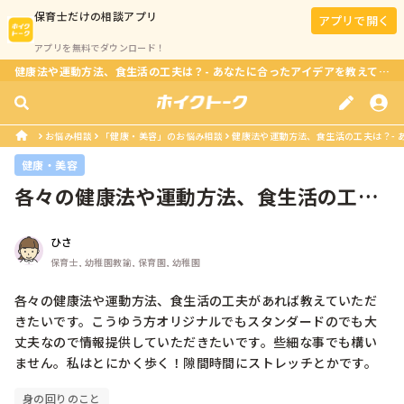
保育士
だけの相談アプリ
アプリで開く
アプリを無料でダウンロード！
健康法や運動方法、食生活の工夫は？- あなたに合ったアイデアを教えてください！
お悩み相談
「健康・美容」のお悩み相談
健康法や運動方法、食生活の工夫は？- あ
健康・美容
各々の健康法や運動方法、食生活の工夫
があれば教えていただきたいです。こ...
ひさ
保育士, 幼稚園教諭, 保育園, 幼稚園
各々の健康法や運動方法、食生活の工夫があれば教えていただ
きたいです。こうゆう方オリジナルでもスタンダードのでも大
丈夫なので情報提供していただきたいです。些細な事でも構い
ません。私はとにかく歩く！隙間時間にストレッチとかです。
身の回りのこと