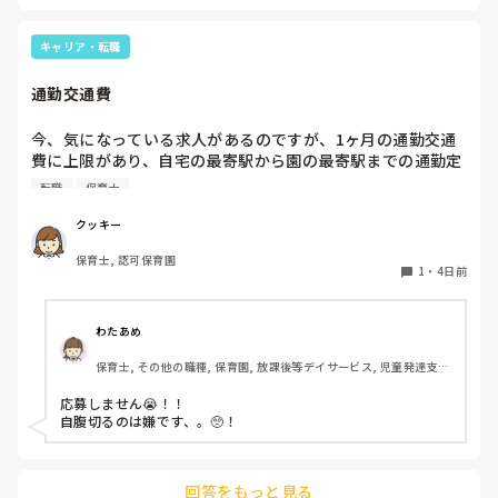
お部屋では、ビニールシートを敷いて、片栗粉粘土、寒天や春
雨遊び、氷遊び、など間食遊びをたくさん行っています。

キャリア・転職
ホールに行っているクラスにお邪魔するのも良いかなと思いま
通勤交通費
す！いつもと違うおもちゃ、室内に興味津々です！
今、気になっている求人があるのですが、1ヶ月の通勤交通
費に上限があり、自宅の最寄駅から園の最寄駅までの通勤定
期代が5,000円ほどオーバーします

転職
保育士
たかが5,000円と考えるか…

私としてはなかなか大きい金額なので、この時点で応募を迷
クッキー
っているのですが、皆さんならどうしますか？
保育士, 認可保育園
1
・
4日前
わたあめ
保育士, その他の職種, 保育園, 放課後等デイサービス, 児童発達支援
施設
応募しません😭！！

自腹切るのは嫌です、。🥺！

回答をもっと見る