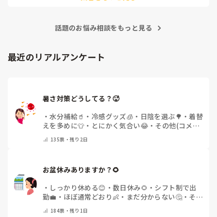
話題のお悩み相談をもっと見る
最近のリアルアンケート
暑さ対策どうしてる？🥵
・
水分補給🥤
・
冷感グッズ🧊
・
日陰を選ぶ🌳
・
着替
えを多めに👕
・
とにかく気合い😂
・
その他(コメン
トで教えてください)
135
票・
残り2日
お盆休みありますか？🌻
・
しっかり休める😊
・
数日休み🌻
・
シフト制で出
勤💼
・
ほぼ通常どおり👶
・
まだ分からない🤔
・
その
他(コメントで教えてください)
184
票・
残り1日