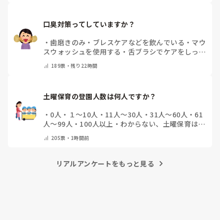
口臭対策ってしていますか？
・
歯磨きのみ
・
ブレスケアなどを飲んでいる
・
マウ
スウォッシュを使用する
・
舌ブラシでケアをしっか
りする
・
フリスクをかじる
・
気にしたことない
・
そ
189
票・
残り22時間
の他(コメントで教えて下さい)
土曜保育の登園人数は何人ですか？
・
0人
・
１～10人
・
11人～30人
・
31人～60人
・
61
人～99人
・
100人以上
・
わからない、土曜保育はな
い
・
その他(コメントで教えて下さい)
205
票・
1時間前
リアルアンケートをもっと見る