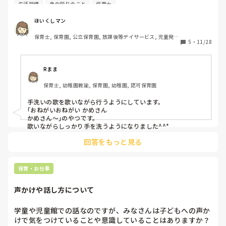
子さんのお休みが増えている状況です。お子さんにとって実
生活習慣
身の回りのこと
保育士
践しやすい感染対策をどのように実践していますか？
ほいくしマン
保育士, 保育園, 公立保育園, 放課後等デイサービス, 児童発達
5
・
11/28
支援施設
Rまま
保育士, 幼稚園教諭, 保育園, 幼稚園, 認可保育園
手洗いの歌を歌いながら行うようにしています。

｢おねがいおねがい かめさん

かめさん〜｣のやつです。

歌いながらしっかり手を洗うようになりました^^*
回答をもっと見る
保育・お仕事
声かけや話し方について
学童や児童館での話なのですが、みなさんは子どもへの声か
けで気をつけていることや意識していることはありますか？
