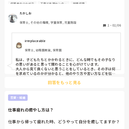
通常時と注意している時等、いくつかのパターンで参考にし
保護者のつながり
子育て支援センター
学童保育
たいので教えて欲しいです。

たかしお
因みに私は通常時だと、幼児さんの時は年上の人として
保育士, その他の職種, 学童保育, 児童施設
（笑）、小学生以上の子どもの場合大体同じテンション感で
2
・
02/06
会話をしていることが多いです。注意するときは、よほど緊
急の声かけでなければ最初は普通の声かけをして、改善がな
ければ段々注意を強めていくという感じです。

irreplaceable
保育士, 幼稚園教諭, 保育園
分かりにくいとは思いますが、何とか汲み取ってくださ
い！！
私は、子どもたちとかかわるときに、どんな時でもその子なり
の思いがあると思って関わることを心がけています。

大人から見て良くないと思うことをしているとき、その子は何
を求めているのかが分かると、他のやり方や言い方などを伝え
ることができると感じています。

回答をもっと見る
とは言っても、いつもトライアンドエラーな感じですが...

よほどの時には、他の友だちの目がない場所で落ち着いて話を
するようにしています。

場所が変わると気持ちが変わる子どもたちもいますよね。

恋愛・結婚
質問の答えになっていないかもしれませんが...日々の生活で関
係を築いていきたいと思っています。
仕事疲れの癒やし方は？
仕事から帰って疲れた時、どうやって自分を癒してますか？