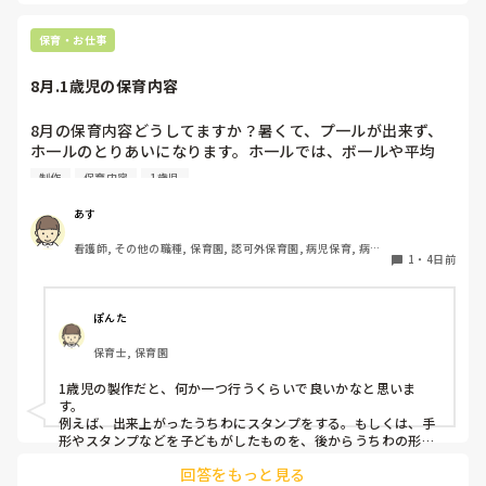
ば、倒れず収納にもなって一石二鳥です。

今のウレタン製を活かすなら、壁や固定家具で挟む配置にした
り、脚元に水入りペットボトルなどの重りを付けて補強してみ
保育・お仕事
てくださいね。安全で使いやすい方法が見つかるよう応援して
8月.1歳児の保育内容
8月の保育内容どうしてますか？暑くて、プ一ルが出来ず、
ホ一ルのとりあいになります。ホ一ルでは、ボ一ルや平均
台、風船で遊んでいます。製作で、うちわや望遠鏡や風鈴🎐
制作
保育内容
1歳児
製作をしたりしますが、なかなか、集中できません。1歳児
クラスです、玩具で遊ばせながら、何人かずつよんで、やっ
あす
ています。何か、いいアイデアや、工夫など、何でもいいの
看護師, その他の職種, 保育園, 認可外保育園, 病児保育, 病院
で、教えて下さい。
1
・
4日前
内保育, その他の職場
ぽんた
保育士, 保育園
1歳児の製作だと、何か一つ行うくらいで良いかなと思いま
す。

例えば、出来上がったうちわにスタンプをする。もしくは、手
形やスタンプなどを子どもがしたものを、後からうちわの形に
切る。1歳児なんて集中できないです。興味を持って来てくれ
回答をもっと見る
ただけで十分です。
