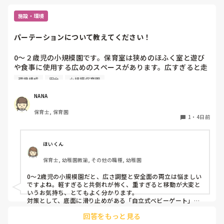
施設・環境
パーテーションについて教えてください！
0〜２歳児の小規模園です。保育室は狭めのほふく室と遊び
や食事に使用する広めのスペースがあります。広すぎると走
り回ったりして落ち着かないので、活動によってパーテーシ
環境構成
安全
小規模保育園
ョンで仕切っています。このパーテーションがウレタンのよ
うな素材で軽いので、ちょっと体が当たると倒れたり、つか
NANA
まり立ちが不安定な子にとっては共倒れになったりで危険で
保育士, 保育園
す。かと言って固定してしまうと活動によって柔軟に移動す
1
・
4日前
ることができなくなってしまうし…以前勤務していた園では
しっかりした重いものを置いていましたが、移動が大変で使
い勝手が悪く、子どもがぶつかって倒れた時に怖い思いをし
ほいくん
ました。

保育士, 幼稚園教諭, その他の職種, 幼稚園
皆さんの園ではどんなもので工夫されていますか？
0〜2歳児の小規模園だと、広さ調整と安全面の両立は悩ましい
ですよね。軽すぎると共倒れが怖く、重すぎると移動が大変と
いうお気持ち、とてもよく分かります。

対策として、底面に滑り止めがある「自立式ベビーゲート」な
ら、つかまり立ちでも倒れにくく移動も楽でおすすめです。ま
回答をもっと見る
た、ストッパー付きキャスターをつけたロー棚を仕切りにすれ