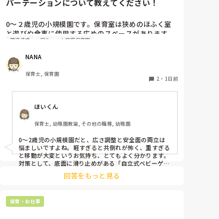
パーテーションについて教えてください！
0〜２歳児の小規模園です。保育室は狭めのほふく室
と遊びや食事に使用する広めのスペースがあります。
環境構成
安全
小規模保育園
広すぎると走り回ったりして落ち着かないので、活動
によってパーテーションで仕切っています。このパー
NANA
テーションがウレタンのような素材で軽いので、ちょ
っと体が当たると倒れたり、つかまり立ちが不安定な
保育士, 保育園
子にとっては共倒れになったりで危険です。かと言っ
2
・
1日前
て固定してしまうと活動によって柔軟に移動すること
ができなくなってしまうし…以前勤務していた園では
ほいくん
しっかりした重いものを置いていましたが、移動が大
変で使い勝手が悪く、子どもがぶつかって倒れた時に
保育士, 幼稚園教諭, その他の職種, 幼稚園
怖い思いをしました。

皆さんの園ではどんなもので工夫されていますか？
0〜2歳児の小規模園だと、広さ調整と安全面の両立は
悩ましいですよね。軽すぎると共倒れが怖く、重すぎる
と移動が大変というお気持ち、とてもよく分かります。

対策として、底面に滑り止めがある「自立式ベビーゲー
ト」なら、つかまり立ちでも倒れにくく移動も楽でおす
回答をもっと見る
すめです。また、ストッパー付きキャスターをつけたロ
ー棚を仕切りにすれば、倒れず収納にもなって一石二鳥
です。

保育・お仕事
今のウレタン製を活かすなら、壁や固定家具で挟む配置
にしたり、脚元に水入りペットボトルなどの重りを付け
て補強してみてくださいね。安全で使いやすい方法が見