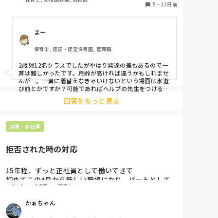
と思います。

5
・
12日前
また、していない時にたくさん認める「前お話したか
ら、考えたの？」とか、あえて声をかけると、ドヤ顔し
てやらなくなってくる…かも？
まー
保育士, 認証・認定保育園, 管理職
2歳児12名クラスでしたがやはり発達の差もあるので一
斉は難しかったです。月齢が高ければ違うかもしれませ
んが…。一斉に着替えなきゃいけないという場面は水遊
び前とかですか？可能であればヘルプの先生をつける
か、少人数ずつにできた方が良いのかと思いました。

回答をもっと見る
17人に2人…大変すぎますね、、、
保育・お仕事
拒否された時の対応
15年程、ずっと正社員として働いてきて

初めてこの4月から新しい職場になり、パートとして
パート
2歳児
保育士
働いています。

かぁちゃん
まだ子どもたちとも信頼関係は築けるには時間が足り
てなくて、何かするときに「やだ！〇〇先生がい