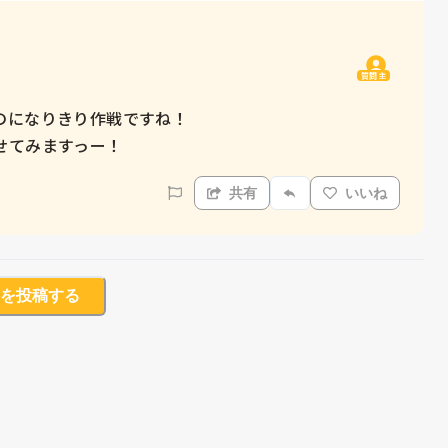
質問主
になりきり作戦ですね！

せてみますっー！
共有
いいね
を投稿する