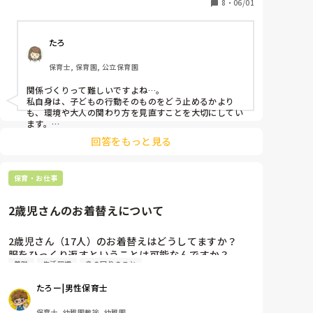
いのですがそれがなかなか難しいです。危ないことは
8
・
06/01
危ないと伝えたいのですが言葉だけだと伝わり切らな
い、伝わっていても面白いから危険なことを繰り返し
たろ
てしまう状況です。

だんだん子どもたちに対する対応もキツくなってきて
保育士, 保育園, 公立保育園
自分も辛くなってきています。例えば、「もうおしま
い！」とキツく言いながら少し離れた場所に数秒放置
関係づくりって難しいですよね…。

し、その子の気持ちが落ち着いたら話すようにしてい
私自身は、子どもの行動そのものをどう止めるかより
ます。気持ちが落ち着いたら話すのはいいとは思いま
も、環境や大人の関わり方を見直すことを大切にしてい
すが、放置状態にするのはなんだか置き去りにしてい
ます。

2歳児さんだと、先生とのやりとり自体が楽しくなって
るようで、虐待や脅しになってしまっているかも、自
回答をもっと見る
いて、「どこまで反応してもらえるかな？」と試してい
分のやっていることは子どもを傷つけてしまっている
ることもありますよね。

かもと苦しくなっています。イヤイヤ期の子どものお
そんな時は1人で抱え込まず、近くの先生に協力しても
ふざけがヒートアップした時、どのように対応したら
保育・お仕事
らうのも一つの方法だと思います。

いいでしょうか？
「先生が何回も伝えているけれど聞けないみたいだか
ら、今度は○○先生にもお話を聞いてもらおうね」

2歳児さんのお着替えについて
と伝えて、関わる大人を変えてみると、子どもの気持ち
が切り替わることもあります。

大切なのは脅したり突き放したりすることではなく、
2歳児さん（17人）のお着替えはどうしてますか？

「危ないことは止める」「ダメなことはダメと伝える」
服をひっくり返すということは可能なんですか？

という大人の一貫した姿勢を、チームで支えることなの
着脱
生活習慣
身の回りのこと
一斉にお着替えをしてもいいのでしょうか？職員は

かなと思います。

私含め2人です。先生方のアドバイスややり方をおし
先生お一人が抱え込まなくて大丈夫です。2歳児クラス
たろー|男性保育士
こそ、担任同士、または近くのクラスや事務所の先生も
えて欲しいです
巻き込んで、頼り合うことも大切な環境づくりの一つだ
保育士, 幼稚園教諭, 幼稚園