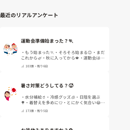
最近のリアルアンケート
運動会準備始まった？🏃
・
もう始まった🏃
・
そろそろ始まる😊
・
まだ
これから🌿
・
秋に入ってから🍁
・
運動会はな
いor終わった✨
・
その他(コメントで教えて
103
票・
残り6日
ください)
暑さ対策どうしてる？🥵
・
水分補給🥤
・
冷感グッズ🧊
・
日陰を選ぶ
🌳
・
着替えを多めに👕
・
とにかく気合い😂
・
その他(コメントで教えてください)
173
票・
残り5日
お盆休みありますか？🌻