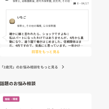
保育士, 幼稚園教諭, 認可外保育園, 託児所, その他の
い！」と言われた場合はどうやって対応しています
8
・
04/17
職場
か？

無理強いはしたくないので、どうやっていこうか悩み
いちご
中です💦
保育士, その他の職種, 公立保育園
確かに嫌と言われたら、ショックですよね💧

私はパートになったわけではありませんが、4月から異
動になり、違う園で働きはじめました。信頼関係はま
だ、4月ですので、気長にと思っています。一年かけて
懐いてくれたらいいなという感じで。他の先生がいいと
回答をもっと見る
言われたらその先生に託すでいいと思っています。子ど
もが気持ちよく安心て過ごすのが一番と思って過ごして
います♪
「2歳児」のお悩み相談をもっと見る
話題のお悩み相談
施設・環境