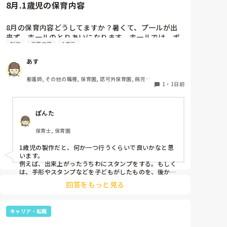
8月.1歳児の保育内容
8月の保育内容どうしてますか？暑くて、プ一ルが出
来ず、ホ一ルのとりあいになります。ホ一ルでは、ボ
制作
保育内容
1歳児
一ルや平均台、風船で遊んでいます。製作で、うちわ
や望遠鏡や風鈴🎐製作をしたりしますが、なかなか、
あす
集中できません。1歳児クラスです、玩具で遊ばせな
がら、何人かずつよんで、やっています。何か、いい
看護師, その他の職種, 保育園, 認可外保育園, 病児保
アイデアや、工夫など、何でもいいので、教えて下さ
1
・
1日前
育, 病院内保育, その他の職場
い。
ぽんた
保育士, 保育園
1歳児の製作だと、何か一つ行うくらいで良いかなと思
います。

例えば、出来上がったうちわにスタンプをする。もしく
は、手形やスタンプなどを子どもがしたものを、後から
うちわの形に切る。1歳児なんて集中できないです。興
回答をもっと見る
味を持って来てくれただけで十分です。

お部屋では、ビニールシートを敷いて、片栗粉粘土、寒
キャリア・転職
天や春雨遊び、氷遊び、など間食遊びをたくさん行って
います。
