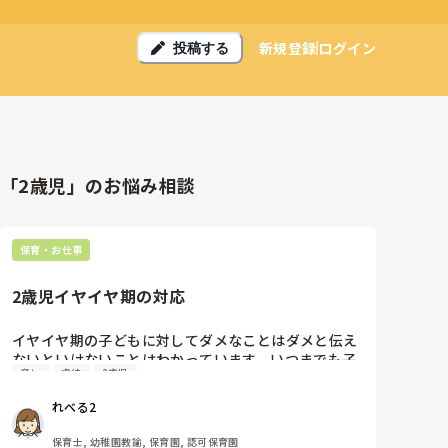
新規登録
ログイン
投稿する
「2歳児」のお悩み相談
保育・お仕事
2歳児イヤイヤ期の対応
イヤイヤ期の子どもに対してダメなことはダメと伝え
ないといけないことはわかっています。いつまでも子
脅し
虐待
2歳児
どものイヤイヤに付き合っていると「この先生はどこ
までふざけたら許してくれるだろう、ふざけたらこっ
れべる2
ちみてくれる！」となってしまうのでできるだけ反応
しない、これ以上はもうダメです。と区切りをつけた
保育士, 幼稚園教諭, 保育園, 認可保育園