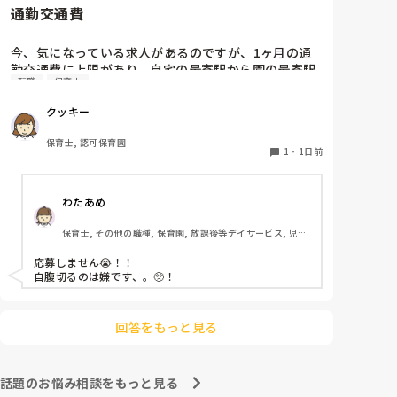
通勤交通費
ホールに行っているクラスにお邪魔するのも良いかなと
思います！いつもと違うおもちゃ、室内に興味津々で
す！
今、気になっている求人があるのですが、1ヶ月の通
勤交通費に上限があり、自宅の最寄駅から園の最寄駅
転職
保育士
までの通勤定期代が5,000円ほどオーバーします

たかが5,000円と考えるか…

クッキー
私としてはなかなか大きい金額なので、この時点で応
募を迷っているのですが、皆さんならどうしますか？
保育士, 認可保育園
1
・
1日前
わたあめ
保育士, その他の職種, 保育園, 放課後等デイサービス, 児童
発達支援施設
応募しません😭！！

自腹切るのは嫌です、。🥺！

回答をもっと見る
話題のお悩み相談をもっと見る