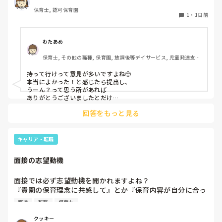
保育士, 認可保育園
このような場合は本当に見学だけで終了なのでしょうか？

1
・
1日前
それとも、やはり履歴書や職務経歴書を持参した方が良いの
でしょうか？
わたあめ
保育士, その他の職種, 保育園, 放課後等デイサービス, 児童発達支援
施設
持って行けって意見が多いですよね🥺

本当によかった！と感じたら提出し、

うーん？って思う所があれば

ありがとうございましたとだけ

伝えて個人情報の履歴書は渡さず帰ります🥺！

回答をもっと見る
一応、持参の準備だけはしときます！

キャリア・転職
面接の志望動機
面接では必ず志望動機を聞かれますよね？

『貴園の保育理念に共感して』とか『保育内容が自分に合っ
てると思いました』等々が多いかと思いますが、実際はどう
面接
転職
保育士
なのでしょうか？

私自身、園の雰囲気とか園の規模、保育内容は勘案しますが
クッキー