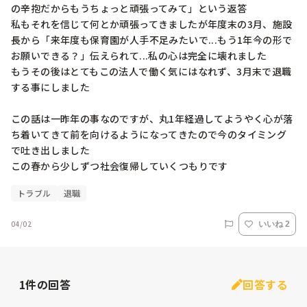
の辛抱だからもうちょっと頑張ってみて」という返答

私もそれを信じて何とか頑張ってきましたが年度末の3月、施設
長から「来年度も保育園が人手不足みたいで...もう1年今の形で
お願いできる？」伝えられて...私の心は完全に壊れました

もうその後はとてもこの法人で働く気にはなれず、3月末で退職
する事にしました

この話は一昨年の事なのですが、丸1年経過してようやく心が落
ち着いてきて前を向けるようになってきたので今のタイミング
で吐き出しました

この春から少しずつ社会復帰していくつもりです
トラブル
退職
04/02
いいね 2
1
件の回答
回答する