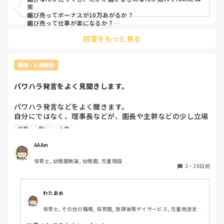
この前元職場の先生と会った時に聞いたのですが、

笑

やばい先生とペアになった先生が

媚び売ってボーナスが10万あがるか？

やばい先生に陰で悪口言われてました

媚び売って仕事が楽になるか？

媚び売ってる暇あるなら、自己研鑽したほうが身のためだよ
「私、〇〇先生からこんなこと、〜言われたんだけど❗️

回答をもっと見る
ね。

まじムカつく！」

とヒステリックに怒ってたそうで、、

愛想を振りまくのは必要だよ。

それに対する

誰にでも、にこやかに挨拶をする。

職場・人間関係
園長や上の先生はシーンとしていて何も言わない。

ただ、線は引く。

その媚び売る若い先生たちは

媚びを売るってのは、相手の家に上がり込んで居座る、ってこ
パワハラ発言をよく見聞きします。
とでもあるなって、僕は思いますね。

うんうんと、そうですよね

だから相手は仕方なく、褒美を与える。

となってたそうです。。

それが、昇給だったり出世だったり。

パワハラ発言などをよく聞きます。

私たち若い年代の先生は目の前で叱られましたが、

自分にではなく、理事長などが、園長や主幹などの少し立場
自分より上の先生のことは、陰で言ってるんだなと。

でもそれって、実力なのかな？

ある先生に、事務室の保護者からも見えるところで叱責して
あとから、その話を聞いてやば、、と思いました。

それまでの行動の反映なのかな？

労基
脅し
人権
いて、見るに耐えません。朝からの場合もあり、これから出
媚び売る先生は、あーやって生きていくんだなと。

この繰り返しをするから、組織が崩壊していくんだと思う。

勤するのに、、と士気が下がります。

※でも媚び売る、私も苦手な1人の先生は

AAAm
居座られたら、追い出すに追い出せない。

労基などに訴える？？などという意見も他の先生からチラホ
ざまぁな目に遭ったので良かったです笑

保育士, 幼稚園教諭, 幼稚園, 児童施設
ラ上がってますが、録音や動画などの証拠がありません。

2
・
26日前
そのお城は、砂でできた崩れやすい城、なんじゃないかな。

少しずつ証拠を集めて、いざ、と言う時に、どこに何を

長続きはしないよね、そんなことは。

提出すれば、理事長が少しでもマズい、と思ってくれるでし
そんな奴はさ、保育士という職業選択を間違えているなと、僕
ょうか。。

わたあめ
こちら、社会福祉法人です。
保育士, その他の職種, 保育園, 放課後等デイサービス, 児童発達支援
施設