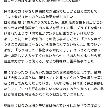
務という特殊な形態でした(移動は車で10分程度)

保育園の方はかなり閉鎖的な雰囲気で初日から自分に対して
「よそ者が来た」みたいな敵意を感じました

自分の配属は4歳児クラスでしたが、主担任の女性保育士は自分
のクラスが他施設からのヘルプを受けてる事にプライドを傷つ
けられたようで「何で私がアンタと組まなきゃいけないの
よ！」と初日から攻撃的、その後も事あるごとに「アンタはど
うせここの職員じゃないから責任なんてないもんね。楽でいい
よね」「もう向こうに移動する時間でしょ。さっさと行けば？
あ～あ新しい人入ってくれないかな～」「あんたと比べたら実
習生の方がずっと使える」などの嫌味は日常茶飯事でした

更に辛かったのは元々いた施設の同僚の態度の変化です。最初
は「大変な立場だね、頑張って」と言ってくれた同僚達も次第に
私に対して冷たくなっていき、「来年はもう保育園に完全異動し
たら？」「いつも肝心な時にいないよね」みたくなっていき、私
はどちらにも居場所がなくなり孤立していきました

施設長には今の立場が辛い事は伝えていましたが「今年度だけ