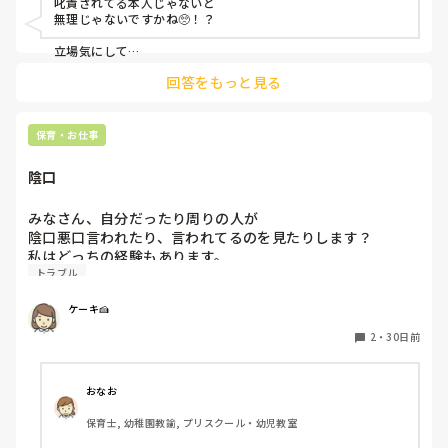
叱責されてる本人じゃないと

無理じゃないですかね🥺！？

立場気にして

いいえなにもされてません。

回答をもっと見る
なんて証言されたら‥🥺

保育・お仕事
陰口
みなさん、自分だったり周りの人が

陰口悪口言われたり、言われてるのを見たりします？

私はどっちの経験もあります。

トラブル
1人で子ども見なきゃねとか言われたり、

他の人の悪口を聞いたとしたら🔽

ケーキ🍰
「えぇ、〇〇先生と〇〇先生どっちもこの日時短なの？」自
分だって、その日時短なのに

2
・
30日前
先生たちが時短で足りないのはわかりますが。。

「〇〇先生〜がへったくそ。みんなで言ってやりませ
ん！？」

おなお
とか、、

保育士, 幼稚園教諭, プリスクール・幼児教室
なんだかこどものようなことを、する先生は

どこにでもいるんだなと