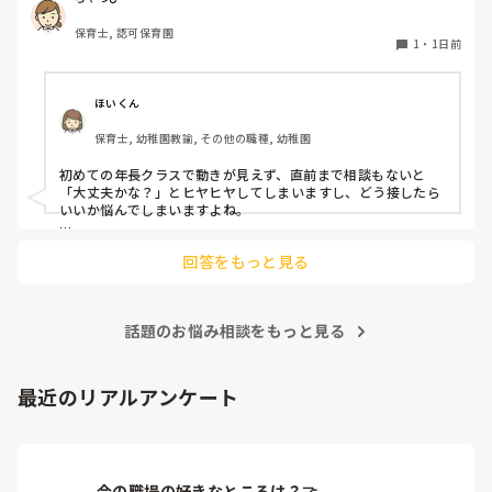
り

保育士, 認可保育園
他の職員に聞いてる様子もなくて

1
・
1日前
もう何考えてるんだかさっぱりです。

よほど自分に聞きづらいのか、聞く必要性さえ感じないの
ほいくん
か、もうよくわからないです。

保育士, 幼稚園教諭, その他の職種, 幼稚園
対応にも悩みます。
初めての年長クラスで動きが見えず、直前まで相談もないと
「大丈夫かな？」とヒヤヒヤしてしまいますし、どう接したら
いいか悩んでしまいますよね。

後輩側は「何が分からないかも分からない状態」だったり、
回答をもっと見る
「こんなこと聞いたら迷惑かな」と抱え込んでいるケースがと
ても多いです。

待つスタイルから一歩踏み出して、リーダー側から「〇〇の
話題のお悩み相談をもっと見る
件、どこまで進んだ？」「困ってることない？」と具体的に声
をかけて進捗を確認する仕組みを作ってみてください。

「毎日夕方に5分だけ進捗確認の時間を取る」などルール化し
最近のリアルアンケート
てしまうと、後輩も質問しやすくなりますよ。一人で抱え込ま
ず、声をかけやすい雰囲気作りから試してみてくださいね。
今の職場の好きなところは？🤝 