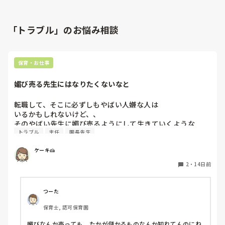
「トラブル」のお悩み相談
保育・お仕事
媚び売る先生にはなりたくないなと
転職して、そこに必ずしもやばい人嫌な人は

いるかもしれないけど、、

そのやばい先生に媚び売るようにして生きていくような

トラブル
主任
園長先生
生き方はしたくないなと。。

その方が生きて行きやすいかもしれないけど、

ケーキ🍰
私は嫌われてもしたくないです。

前の職場で、やばい先生がいました

2
・
14日前
保育もだし、自分のお城みたいにするような先生がいまし
た。その先生にべったりついていく先生もいやでした

退職した何人かの先生と今でも会うのですが

つーた
辞めた後

保育士, 認可保育園
あそこの職場辞めてよかったね💦と

今でも話しますが

媚びなんか売っても、たかが儲かるものなんか知れてんのにね