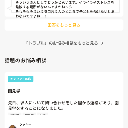
そういうの人としてどうかと思います。イライラやストレスを
発散する場所がないんですかね〜💦

そもそもそういう陰口言う人のところで子どもを預けたいと思
わないですよね！！
回答をもっと見る
「トラブル」のお悩み相談をもっと見る
話題のお悩み相談
キャリア・転職
園見学
先日、求人について問い合わせをした園から連絡があり、園
見学をすることになりました。

私としては求人に応募したという認識ですが、『園見学をご
履歴書
持ち物
転職
案内させていただきたいです』とのことで持ち物について質
問しましたが、見学なので特にありませんとのこと

クッキー