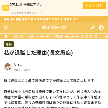
保育士
だけの相談アプリ
アプリで開く
アプリを無料でダウンロード！
保育園と福祉施設の掛け持ち勤務で孤立した経験とは？
お悩み相談
「愚痴」のお悩み相談
保育園と福祉施設の掛け持ち勤務で孤立した経
愚痴
私が退職した理由(長文愚痴)
ちょこ
保育士, 保育園
既に退職という形で解決済ですが愚痴として吐き出します

自分は元々は別の福祉施設で働いてましたが、同じ法人内の保
育園で大量の離職者が出てしまい穴埋めとして午前中～午睡ま
では保育園、残りの勤務時間は元々の施設に移動し終業まで勤