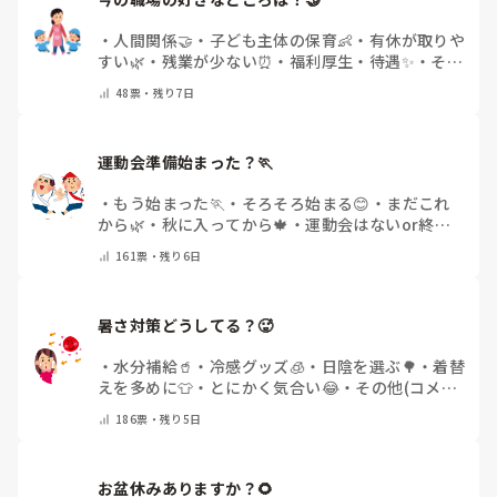
・
人間関係🤝
・
子ども主体の保育👶
・
有休が取りや
すい🌿
・
残業が少ない⏰
・
福利厚生・待遇✨
・
その
他(コメントで教えてください)
48
票・
残り7日
運動会準備始まった？🏃
・
もう始まった🏃
・
そろそろ始まる😊
・
まだこれ
から🌿
・
秋に入ってから🍁
・
運動会はないor終わ
った✨
・
その他(コメントで教えてください)
161
票・
残り6日
暑さ対策どうしてる？🥵
・
水分補給🥤
・
冷感グッズ🧊
・
日陰を選ぶ🌳
・
着替
えを多めに👕
・
とにかく気合い😂
・
その他(コメン
トで教えてください)
186
票・
残り5日
お盆休みありますか？🌻