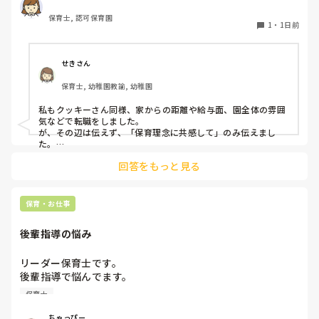
正直なところ、家から通いやすいか、給与はどうか…という
保育士, 認可保育園
ところに重きを置いています

1
・
1日前
もちろんそんなことは話せませんが

皆さんは、志望動機をどのように答えていますか？また、本
音はどうですか？
せきさん
保育士, 幼稚園教諭, 幼稚園
私もクッキーさん同様、家からの距離や給与面、園全体の雰囲
気などで転職をしました。

が、その辺は伝えず、「保育理念に共感して」のみ伝えまし
た。

あとは、自分の長所や得意なことが活かせそうだと感じたと伝
回答をもっと見る
保育・お仕事
後輩指導の悩み
リーダー保育士です。

後輩指導で悩んでます。

初めて年長を持つ後輩がいますが

保育士
初めての割にわからないことを聞きにこなかったり、聞かな
いで様子見てると直前になるまで何もアクションがなかった
ちゃっぴー