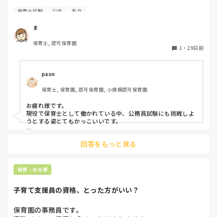
保育士試験
公立
私立
現在、私立保育園2年目の者です。

少し前に公務員保育士に興味を持ち、

ま
参考書を購入したものの、勉強が苦手な

保育士, 認可保育園
私には長続きしませんでした😭

1
・
29日前
それでも諦めきれない思いもあり、

再挑戦しようかなと考えています。

paon
自分の苦手分野でもあり、出題範囲の広い

保育士, 保育園, 認可保育園, 小規模認可保育園
数的処理から前回も始めました。

お疲れ様です。

とはいっても受験資格に幼稚園教諭免許が必要なので

現役で保育士として働かれている中、公務員試験にも挑戦しよ
特例制度で取得してから受験にはなります。

うとする姿とてもかっこいいです。

地元だと15人採用のところに40人ほど受験

公務員試験対策についてですが、私は大学時代に、公務員試験
しているため、倍率が高すぎることもないです。

回答をもっと見る
対策の講座を受けていました。もちろん有料ですが、受けてよ
かったと思います。莫大な範囲を限られた時間で勉強しないと
公務員保育士の方、勉強方法などありましたら

いけないですし、受ける市によって対策も変わってきます。絶
何でも良いので教えていただきたいです。
対に受かりたいのであれば、そういう講座を受けるのもひとつ
保育・お仕事
の手かと思います。

(出やすい箇所や問題に特化して勉強するので)

子育て支援員の資格、とった方がいい？
現場で働きながら挑戦するには時間もない中大変だと思います
が、頑張ってください！応援しています。
保育園の事務員です。
