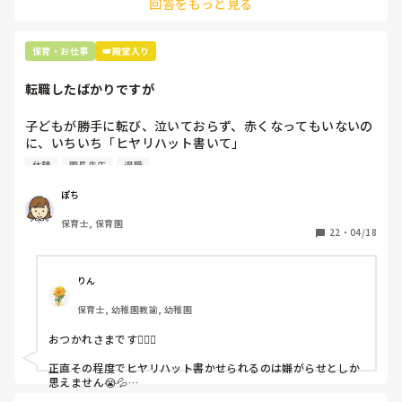
回答をもっと見る
て貰い、主任に報告してます。
保育・お仕事
👑殿堂入り
転職したばかりですが
子どもが勝手に転び、泣いておらず、赤くなってもいないの
に、いちいち「ヒヤリハット書いて」

と書かされ

休憩
園長先生
退職
休憩時間に書くしかなく、辛いです

（そう言う本人は書かない）

ぽち
保育士, 保育園
しかも、上司に↑この内容でも

22
・
04/18
「どうしたらなくせるか」

ちゃんと考えて対策を練って書き込むようにと。

呼ばれて一緒に対策を考えさせられること多数

りん
保育士, 幼稚園教諭, 幼稚園
これだけで30〜40分拘束されて辛いです

おつかれさまです🙇🏻‍♀️

皆さんの園はどうですか?
正直その程度でヒヤリハット書かせられるのは嫌がらせとしか
思えません😭💦

他の先生方も同様のことをされているのでしょうか？
