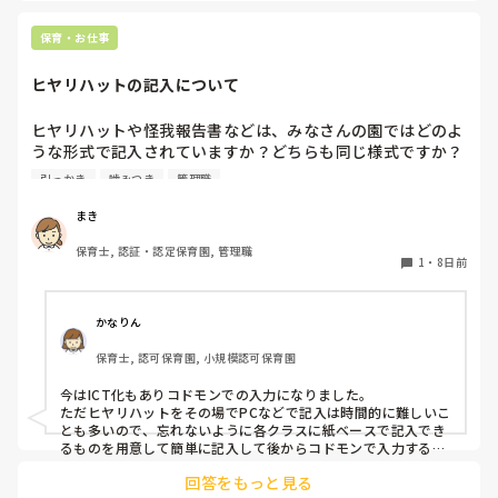
前で立って歌っています。

立ちましょうの合図で立つかどうかはそれぞれで、したくない
保育・お仕事
という子どもは今はうたの時間だから立たなくてもいいから座
っていてね。と話をし、それを5月頃から続けていくうちに走
ヒヤリハットの記入について
り回る子どもは減りました。

あっちにもこっちにも走り回る子がいると1人では対応出来な
いですよね。。

ヒヤリハットや怪我報告書などは、みなさんの園ではどのよ
要支援児とも関係が出来、私といることが安全基地と思ってく
うな形式で記入されていますか？どちらも同じ様式ですか？
れと、自分のもとに帰ってきてくれるので、少し落ち着いたか
園の経営者が変わったため、様式を変える…みたいになって
とも思います。

引っかき
噛みつき
管理職
いるのですが、どのようにするか悩んでいます。
保育士不足の中、要支援児がふえ、法的にはクリアしていても
手が足りないですよね。

まき
メンタルやられないようにリフレッシュしながら頑張りましょ
うね。
保育士, 認証・認定保育園, 管理職
1
・
8日前
かなりん
保育士, 認可保育園, 小規模認可保育園
今はICT化もありコドモンでの入力になりました。

ただヒヤリハットをその場でPCなどで記入は時間的に難しいこ
とも多いので、忘れないように各クラスに紙ベースで記入でき
るものを用意して簡単に記入して後からコドモンで入力するよ
うになりました。
回答をもっと見る