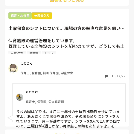
最後の職場にしようと思っていましたが

正直苦しい。

辞めることは逃げ、と、過去辞めた人も何年も言われ続けて
保育・お仕事
👑殿堂入り
土曜保育のシフトについて。現場の方の率直な意見を伺いた
いです。
保育施設の運営管理をしています。

管理している全施設のシフトを組むのですが、どうしても土
曜保育だけは入れる方が少なく、いつも苦労しています。

土曜保育
管理職
シフト
応募の段階では皆、月1〜2回の土曜出勤があることに同意し
て入職しているはずですが、いざ勤務が始まると一日も土曜
しののん
出勤が出来ない方ばかりです。

保育士, 保育園, 認可保育園, 学童保育
31
・
12/22
そこで、

①土曜日の希望休は2日まで、と制限をかける

②毎月、必ず土曜保育に入ることのできる日を1日だけピッ
たむたむ
クアップしてもらう

保育士, 保育園, 公立保育園
③仮シフトが出た時、土曜出勤が難しければ自身で代わりの
人を交渉して見つけてもらう

うちの園は③です。４月に一年分の土曜日出勤日を決めていま
すよ。あみだくじで順番を決めて、その順番通りにシフトを入
上記のいずれかの対策を取り入れることを考えています。

れていきます。月一が基本ですが、シフトを9人で2人ずつ回す
ので、土曜日が4週しかない月は無しの時もありますよ。その
土曜日が出られない人は、同じシフト時間の人と自分で交代し
是非、現場の方の意見をお聞かせください。