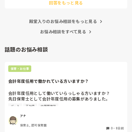
回答をもっと見る
あまりご無理されませんよう…😢
殿堂入りのお悩み相談をもっと見る
お悩み相談をすべて見る
話題のお悩み相談
保育・お仕事
会計年度任用で働かれている方いますか？
会計年度任用として働いていらっしゃる方いますか？

先日保育士として会計年度任用の募集がありました。

赤ちゃん訪問を主にするようですが、園勤務ではなく、保育
パート
正社員
幼稚園教諭
士の資格を使われている方いたら教えて頂きたいです。

よろしくお願いします。
アナ
保育士, 認可保育園
0
・
8日前