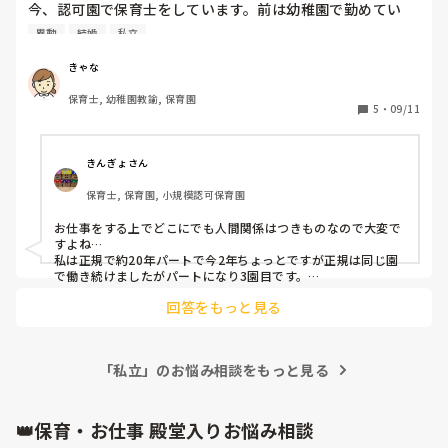
今、認可園で保育士をしています。前は幼稚園で勤めてい
て、2園目です。

異動
結婚
私立
どこにでも意地悪な人は居るとは思っていますが、今の職場
の環境としては園長、主任が意地悪で話すと長いので割愛さ
きゃな
せて頂きますが2人とも威圧的な態度や話し方で常に職員の
保育士, 幼稚園教諭, 保育園
粗探しをしてこそこそ悪口を言っていたり、ミーティングの
5
・
09/11
時は毎度変に部活のような変な空気になったり、行事も楽し
くやりたいのに粗探しや説教ばかりで変な空気になり、ビク
ビクしながら過ごすしかなく楽しめません。

きんぎょさん
自分たちのミスも私たち一般職員のせい？になり平謝りの毎
保育士, 保育園, 小規模認可保育園
日です。

上以外の一般職員は関係がよく、協力し合いやっております
お仕事をする上でどこにでも人間関係はつきものなので大変で
が結局上がこんな感じなので毎日職場に行くのが怖いです。

すよね…

こんな感じなので今年度いっぱいで辞めようかなと言ってい
私は正規で約20年パートで今2年ちょっとですが正規は同じ園
る人が結構いるのが現状です。(去年度末は誰も退職しませ
で働き続けましたがパートになり3園目です。

正規の園が良い園だったわけではなくやはり虐待のようなこと
んでした)

回答をもっと見る
をする保育士はいたり、パワハラ、マタハラがあったりしまし
たが過呼吸が出ても我慢してなんとか続けた感じでした。

私は前の幼稚園がもっと酷かったので、次は雰囲気のいいと
子どもが生まれパートになり、いく園全てパワハラと虐待する
ころに行きたいと思い今の場所を選びました。私が入社した
保育士がいました。

時には園長も主任も今の人たちではなく、その人たちはすご
「私立」のお悩み相談をもっと見る
正直全ていい先生いい環境という園は限りなく少ないのではな
い優しくいい人だったので良かったと思ったのは束の間、ま
いかと思います。

自分の中でここは譲れないけどどこかは仕方ないと受け入れて
ず園長が変わってしまい、現在の園長と主任にいじめられ前
働くしかないかと最近は思い始めています。

👑保育・お仕事 殿堂入りお悩み相談
の主任も異動してしまいました。
