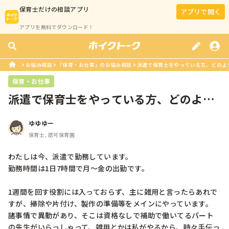
保育士
だけの相談アプリ
アプリで開く
アプリを無料でダウンロード！
お悩み相談
「保育・お仕事」のお悩み相談
派遣で保育士をやっている方、どのよう
保育・お仕事
派遣で保育士をやっている方、どのよう
な立ち位置でお仕事されてますか？
ゆゆゆー
保育士, 認可保育園
わたしは今、派遣で勤務しています。

勤務時間は1日7時間で月～金の出勤です。

1週間を回す役割には入っておらず、主に雑用と言ったらあれで
すが、掃除や片付け、製作の準備等をメインにやっています。

諸事情で異動があり、そこは資格なしで補助で働いてるパート
の先生がいらっしゃって、雑用とかは私がやるから、時々手伝っ