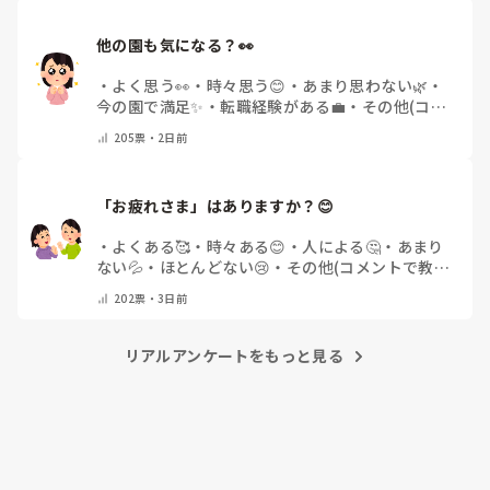
他の園も気になる？👀
・
よく思う👀
・
時々思う😊
・
あまり思わない🌿
・
今の園で満足✨
・
転職経験がある💼
・
その他(コメ
ントで教えてください)
205
票・
2日前
「お疲れさま」はありますか？😊
・
よくある🥰
・
時々ある😊
・
人による🤔
・
あまり
ない💦
・
ほとんどない😢
・
その他(コメントで教え
てください)
202
票・
3日前
リアルアンケートをもっと見る