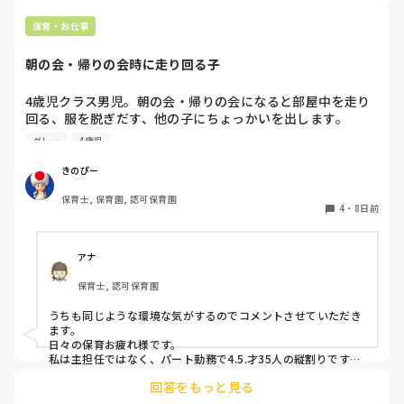
保育・お仕事
朝の会・帰りの会時に走り回る子
4歳児クラス男児。朝の会・帰りの会になると部屋中を走り
回る、服を脱ぎだす、他の子にちょっかいを出します。

私が主担任、もう一人補助の先生がいますが、補助の先生は
グレー
4歳児
他にもクラス内に要支援児数名おり、そちらの対応で精一杯
です。

きのぴー
私がその子の対応をしているとクラス全体の流れが止まって
保育士, 保育園, 認可保育園
しまい、クラス全体が落ち着かなくなってしまう。別スペー
4
・
8日前
スを設けましたが、そこにいることを拒み余計に興奮状態と
なる…という悪循環に陥ってしまっています。

何か少しでも良い方法はないかなと悩み、ここで相談させて
アナ
保育士, 認可保育園
うちも同じような環境な気がするのでコメントさせていただき
ます。

日々の保育お疲れ様です。

私は主担任ではなく、パート勤務で4.5.才35人の縦割りです。

回答をもっと見る
うちも要支援児が数名おり、朝の集まりで立って歌を歌うのに
も難しく、今はまず椅子に座らせて落ち着き、歌う時は椅子の