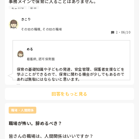
事務メインで保育に入ることはありません。

業務として指示されていませんが、朝、ママと離れ難いお子
キャリア
私立
さんを預かることや、職員会議中の午睡のヘルプに入ること
はあります。

きこり
経理全般任されていますし、今後も保育に入ることはなさそ
その他の職種, その他の職場
うだと思いますが、子育て支援員の資格ってあったほうがい
2
・
06/10
いのかなぁと。

中途半端にとるより、自分の仕事の経理を勉強した方が良い
か、迷います。園内研修やキャリアアップ研修も受けていま
める
すが、そもそも保育の基礎がないなぁと感じることがたくさ
看護師, 認可保育園
んあります。

子育て支援員研修は、どんなことが習得できるんでしょう
保育の基礎知識や子どもの発達、安全管理、保護者支援などを
か？
学ぶことができるので、保育に関わる機会が少しでもあるので
あれば無駄にはならないと思います。

質問者さまの場合、事務職がメインとのことですが、お子さん
回答をもっと見る
を預かる場面や保護者の方と接する機会もあるようですので、
保育現場への理解を深めるという意味では役立つのではないで
しょうか。

資格取得が目的というより、「保育の基礎を学びたい」という
職場・人間関係
気持ちがあるなら受講する価値はあると感じます😊
職場が怖い。辞めるべき？
皆さんの職場は、人間関係はいいですか？
