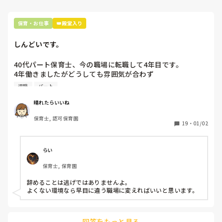
私はとにかく子どもに精神的も含め危害を加える保育士は許せ
今月に来年度の意向調査も兼ねた面談がありますが、なんて
ないので上に言うだけで言って辞めてますよ。

言おうと悩んでいます。。

保育・お仕事
👑殿堂入り
あとは自分の精神的なものも壊れる前にやめた方がいいと思い
というのも、今の彼と結婚する？という話が出ていて、同居
ます。

するにあたって借り上げ社宅を使いたいのですが(私は今一
自分の体調や精神的にくることを無理してやるなら別の仕事を
しんどいです。
人暮らしで単身ですでに借り上げ社宅を使っています)

した方がマシですから。

これから同居になるとか、同居でも社宅を使いたいとか、入
…といっても私はとりあえずいろんな園をあたっていってもう
40代パート保育士、今の職場に転職して4年目です。

籍するとか、そういったことを今の園長に相談しづらすぎ
無理だなと思ったら保育から立ち去るつもりです。
4年働きましたがどうしても雰囲気が合わず

て、そんな話をあの人にするならいっそ辞めますって言って
退職しようと思っています。

しまおうかなとか思い始めました。。

退職
パート
周りの職員は、勤続10年以上から何十年という先生がほとん
保育士という仕事は好きだと思ってやっていましたが、結局
晴れたらいいね
どです。

どこもこういった人間関係がついてくるのでしょうか？仕事
保育士, 認可保育園
保護者子どもの愚痴悪口が多く、

はよくても、こんなに毎日ビクビクするならもうやりたくな
19
・
01/02
子どもの前でも

い。。

今で言う不適切保育も　

誰に相談したらいいかもわかりません。

仕方ないよね

らい
もう何も言わずに

今の園は株式会社のいくつも園があるところなので、異動と
保育士, 保育園
子どもの言いなりになればいいんだね

いうのも手としてはありますが、異動先にもっと意地悪な人
などいう意見で…

辞めることは逃げではありませんよ。

よくない環境なら早目に違う職場に変えればいいと思います。
上の先生に相談することは難しそうです。

主任は同じ考えですし、園長は不在のことが多いです。

回答をもっと見る