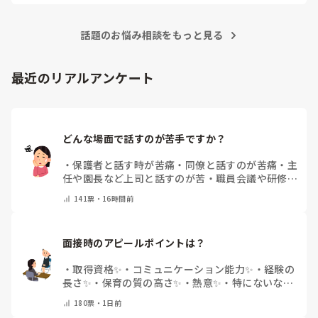
話題のお悩み相談をもっと見る
最近のリアルアンケート
どんな場面で話すのが苦手ですか？
・
保護者と話す時が苦痛
・
同僚と話すのが苦痛
・
主
任や園長など上司と話すのが苦
・
職員会議や研修場
面で話すのが苦
・
話すことは苦痛じゃない♡
・
その
141
票・
16時間前
他(コメントで教えてください)
面接時のアピールポイントは？
・
取得資格✨
・
コミュニケーション能力✨
・
経験の
長さ✨
・
保育の質の高さ✨
・
熱意✨
・
特にないな
・
その他(コメントで教えて下さい)
180
票・
1日前