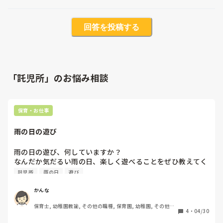
回答を投稿する
「託児所」のお悩み相談
保育・お仕事
雨の日の遊び
雨の日の遊び、何していますか？

なんだか気だるい雨の日、楽しく遊べることをぜひ教えてく
ださい！
託児所
雨の日
遊び
かんな
保育士, 幼稚園教諭, その他の職種, 保育園, 幼稚園, その他の
4
・
04/30
職場