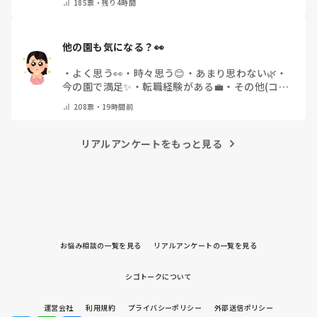
185
票・
残り4時間
他の園も気になる？👀
・
よく思う👀
・
時々思う😊
・
あまり思わない🌿
・
今の園で満足✨
・
転職経験がある💼
・
その他(コメ
ントで教えてください)
208
票・
19時間前
リアルアンケートをもっと見る
お悩み相談の一覧を見る
リアルアンケートの一覧を見る
シゴトークについて
運営会社
利用規約
プライバシーポリシー
外部送信ポリシー