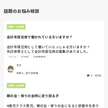
話題のお悩み相談
保育・お仕事
会計年度任用で働かれている方いますか？
会計年度任用として働いていらっしゃる方いますか？

先日保育士として会計年度任用の募集がありました。

赤ちゃん訪問を主にするようですが、園勤務ではなく、保育
パート
正社員
幼稚園教諭
士の資格を使われている方いたら教えて頂きたいです。

よろしくお願いします。
アナ
保育士, 認可保育園
0
・
6日前
保育・お仕事
朝の会・帰りの会時に走り回る子
4歳児クラス男児。朝の会・帰りの会になると部屋中を走り