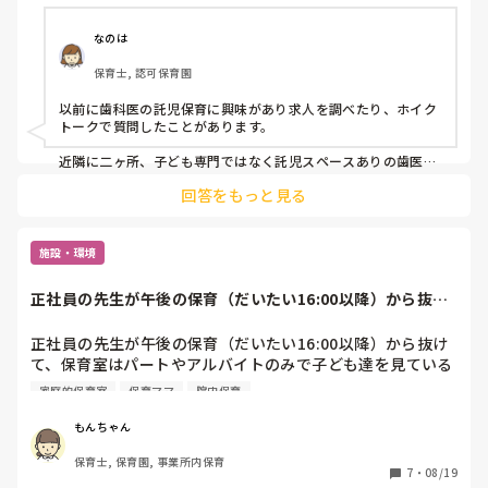
・事務作業（カルテの整理、電子化の手伝い）

・掃除、洗濯

なのは
保育士, 認可保育園
となっていました。

以前に歯科医の託児保育に興味があり求人を調べたり、ホイク
・月給が25万（基本給16.残りが諸手当、資格手当、特別手
トークで質問したことがあります。

当）に別途通勤手当が上限ありの額で出ます。

・土日祝休み

近隣に二ヶ所、子ども専門ではなく託児スペースありの歯医者
がありますが狭き門のため保育士募集がないことと、ホイクト
・8時半から17半

回答をもっと見る
ークにて、託児保育業務よりも歯科助手のような業務や歯科の
と最高の条件だったので、話を聞きにいくとまさかの半年の
専門的な知識を学ぶ割合の方が多いと聞いてやめました。

契約社員でその後の更新は未定。

拝見した状況や条件ですと、引っ越しによる転職と歯科という
施設・環境
尚且つ、業務内容として不安かなと感じたのは、

未知の形態での保育、半年の契約雇用であるという不安定さな
・契約社員であるもののメインとして毎日出勤する保育士は
どから、自分の場合は心配になると思います。

正社員の先生が午後の保育（だいたい16:00以降）から抜け
自分だけになり、週1.2でパートの保育士さん一人がいてく
て、保育室は...
引っ越しと同時に保育士転職した経験もありますが、マイナビ
れるものの、基本は一人での業務との事。また、今までいた
保育士のサポートを受けながら引っ越し先の地域の保育をリサ
正社員の先生が午後の保育（だいたい16:00以降）から抜け
メインの方は休職をとるための募集という事でした。（育児
ーチしてもらったり慎重に進めても、転職後にギャップを感じ
て、保育室はパートやアルバイトのみで子ども達を見ている
休暇とは言ってなかった。その後の復帰も未定）

たり、慣れない新生活で疲れやすくなりました。

ことが多いです。（正社員の方皆で事務所で書類をしていま
・OJTでの研修になるものの、先輩にあたる保育士がそのパ
土日祝安定して休めたり、勤務が18時より遅くないことなどは
家庭的保育室
保育ママ
院内保育
す。）

重要だと感じます。
ートの方しかいないので常に教われるわけではない。

このような園、他にもありますでしょうか？

・今回、引っ越しを兼ねての転職となってしまうので、物件
もんちゃん
が契約社員だと借りられない可能性があるのと、半年で更新
保育士, 保育園, 事業所内保育
正社員の先生が1人もいないことに正直不安があります。全
が切れた場合、有給取得前なので、在職中の転職活動が限ら
7
・
08/19