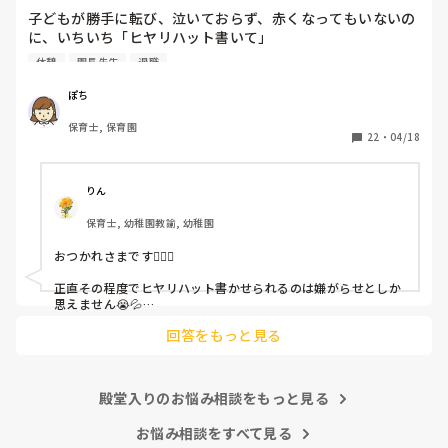
子どもが勝手に転び、泣いておらず、赤くなってもいないの
に、いちいち「ヒヤリハット書いて」

と書かされ

休憩
園長先生
退職
休憩時間に書くしかなく、辛いです

（そう言う本人は書かない）

ぽち
保育士, 保育園
しかも、上司に↑この内容でも

22
・
04/18
「どうしたらなくせるか」

ちゃんと考えて対策を練って書き込むようにと。

呼ばれて一緒に対策を考えさせられること多数

りん
保育士, 幼稚園教諭, 幼稚園
これだけで30〜40分拘束されて辛いです

おつかれさまです🙇🏻‍♀️

皆さんの園はどうですか?
正直その程度でヒヤリハット書かせられるのは嫌がらせとしか
思えません😭💦

他の先生方も同様のことをされているのでしょうか？

回答をもっと見る
あまりご無理されませんよう…😢
殿堂入りのお悩み相談をもっと見る
お悩み相談をすべて見る