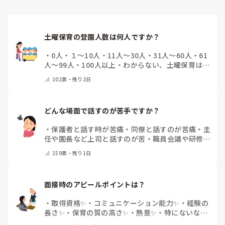
土曜保育の登園人数は何人ですか？
・
0人
・
１～10人
・
11人～30人
・
31人～60人
・
61
人～99人
・
100人以上
・
わからない、土曜保育はな
い
・
その他(コメントで教えて下さい)
102
票・
残り2日
どんな場面で話すのが苦手ですか？
・
保護者と話す時が苦痛
・
同僚と話すのが苦痛
・
主
任や園長など上司と話すのが苦
・
職員会議や研修場
面で話すのが苦
・
話すことは苦痛じゃない♡
・
その
159
票・
残り1日
他(コメントで教えてください)
面接時のアピールポイントは？
・
取得資格✨
・
コミュニケーション能力✨
・
経験の
長さ✨
・
保育の質の高さ✨
・
熱意✨
・
特にないな
・
その他(コメントで教えて下さい)