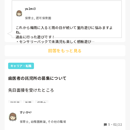
yu2mi3
保育士, 認可保育園
これから梅雨に入ると雨の日が続いて室内遊びに悩みますよ
ね。

過去に行った遊びです！

・センサリーバックで未満児も楽しく感触遊び

・傘の製作で以上児は雨が楽しく製作物を指差す姿可愛かった
回答をもっと見る
です

花紙やカラーセロファンを5センチ角に切って雨に見立てて飛
ばすのも楽しかったですよ♪

キャリア・転職
雨の日も子どもたちのたくさんの笑顔が見られますように⭐︎
歯医者の託児所の募集について
先日面接を受けたところ

歯医者の託児業務を行う保育士の募集でした。

託児所
転職
保育士
内容としては

すいか🍉
・キッズスペースでの保育業務（インカムで多少の状況判断
保育士, 幼稚園教諭, その他の職場
あり）

5
・
02/22
・診療の補助でなく片付けと準備（滅菌消毒、補充等）
