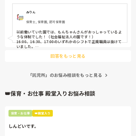
員パートだと誰が進めるのか…というのも曖昧で適当なの
れて来る事。

で、それにも少し困っています。

・キッズスペースが思ったより狭い。あと入り口に近い為寒
い上に頻繁に外から見える。

みりん
企業主導型の園ということもあるかもしれませんが…

・歯科助手兼受付や衛生士の人も7.8人いる職場なのに、保
保育士, 保育園, 認可保育園
おかえりの会後の人員体制、教えて頂けると嬉しいです。
育業務の他に兼任する仕事が多い？

・子ども専門の歯科でない為、老若男女問わず来院する

以前働いていた園では、もんちゃんさんがおっしゃっているよ
うな体制でした！（社会福祉法人の園です！）

また、今後、休職中の方がそのまま退職する場合は、正社員
16:00、16:30、17:00のいずれかのシフトで正規職員は抜けて
いました。

への登用の可能性もあるらしいが、今までパートの条件でし
パートの保育者の方もベテランの方が多く、信頼しあってお
たか雇った事がない為、可能性はあるが休職中の人に左右す
回答をもっと見る
り、連携もとれていたので問題は無かったです！

る。+雇用条件が変わるとの事。

子どもたちもそんな雰囲気を感じているからか、パートの職員
の方々のことが大好きでしたよ！

正社員に上がったときのメリット

何かあればすぐに正規職員の方が来てくれるのであれば、体制
「託児所」のお悩み相談をもっと見る
・長く働ける

としては問題ないように思います。あとはお互いの信頼関係で
すね。

・ボーナス支給

・5年間働くと退職金あり

だれが進めるかという点に関してもコミュニケーションだと思
👑保育・お仕事 殿堂入りお悩み相談
うので、不安な気持ちもとってもわかりますが、せっかくなら
デメリット

ば、正職員がいない場で思うままに子どもたちと楽しんでみて
・土日祝休みでなくなる（完全週休3日だが、土日祝も勤務
はどうかなと思いました♩

回答になっているかわかりませんが…！
の可能性あり）

保育・お仕事
👑殿堂入り
・完全週休3日になる代わりに1日の業務の時間が10時間
で、朝8時〜19時勤務

しんどいです。
・月給が22万に下がる

・業務内容にバキューム等の診療補助やカウセリング、受付