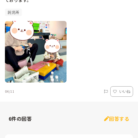
ております。
託児所
04/11
いいね
6
件の回答
回答する