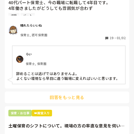
40代パート保育士、今の職場に転職して4年目です。

業務、診療後の簡単な説明等が増える

4年働きましたがどうしても雰囲気が合わず

退職しようと思っています。

正社員に上がると途端に魅力がウーンとなる内容でした。

退職
パート
周りの職員は、勤続10年以上から何十年という先生がほとん
晴れたらいいね
良かった点としては

どです。

・面接担当者と保育士の先輩が優しそう？（第一印象のみ）

保育士, 認可保育園
保護者子どもの愚痴悪口が多く、

・子どもの保育時間が被らないように予約を組んでいる為、
19
・
01/02
子どもの前でも

何かの手違いでブッキングしない限りは、基本1人のお子さ
今で言う不適切保育も　

んで、2人以上になる場合は1家族の兄弟の2人とかを一緒に
仕方ないよね

見る形。

らい
もう何も言わずに

・残業はほとんどない（とは言っていた）

保育士, 保育園
子どもの言いなりになればいいんだね

・医師には男性もいる為、女性だけの職場ではない。（ギス
などいう意見で…

ギス感）

辞めることは逃げではありませんよ。

よくない環境なら早目に違う職場に変えればいいと思います。
上の先生に相談することは難しそうです。

一応副業はありの職場です。

主任は同じ考えですし、園長は不在のことが多いです。

皆さんはこの求人を見てどう思いますか？
回答をもっと見る
最後の職場にしようと思っていましたが

正直苦しい。

辞めることは逃げ、と、過去辞めた人も何年も言われ続けて
保育・お仕事
👑殿堂入り
土曜保育のシフトについて。現場の方の率直な意見を伺いた
いです。