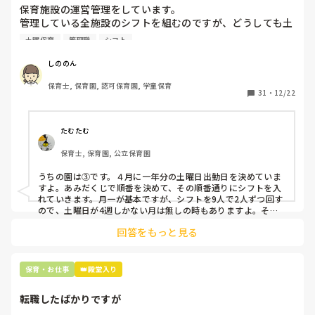
保育施設の運営管理をしています。

管理している全施設のシフトを組むのですが、どうしても土
曜保育だけは入れる方が少なく、いつも苦労しています。

土曜保育
管理職
シフト
応募の段階では皆、月1〜2回の土曜出勤があることに同意し
て入職しているはずですが、いざ勤務が始まると一日も土曜
しののん
出勤が出来ない方ばかりです。

保育士, 保育園, 認可保育園, 学童保育
31
・
12/22
そこで、

①土曜日の希望休は2日まで、と制限をかける

②毎月、必ず土曜保育に入ることのできる日を1日だけピッ
たむたむ
クアップしてもらう

保育士, 保育園, 公立保育園
③仮シフトが出た時、土曜出勤が難しければ自身で代わりの
人を交渉して見つけてもらう

うちの園は③です。４月に一年分の土曜日出勤日を決めていま
すよ。あみだくじで順番を決めて、その順番通りにシフトを入
上記のいずれかの対策を取り入れることを考えています。

れていきます。月一が基本ですが、シフトを9人で2人ずつ回す
ので、土曜日が4週しかない月は無しの時もありますよ。その
土曜日が出られない人は、同じシフト時間の人と自分で交代し
是非、現場の方の意見をお聞かせください。
回答をもっと見る
て貰い、主任に報告してます。
保育・お仕事
👑殿堂入り
転職したばかりですが