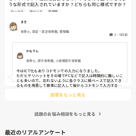
要支援児とも関係が出来、私といることが安全基地と思ってく
うな形式で記入されていますか？どちらも同じ様式ですか？
れと、自分のもとに帰ってきてくれるので、少し落ち着いたか
園の経営者が変わったため、様式を変える…みたいになって
とも思います。

引っかき
噛みつき
管理職
いるのですが、どのようにするか悩んでいます。
保育士不足の中、要支援児がふえ、法的にはクリアしていても
手が足りないですよね。

まき
メンタルやられないようにリフレッシュしながら頑張りましょ
うね。
保育士, 認証・認定保育園, 管理職
2
・
6日前
かなりん
保育士, 認可保育園, 小規模認可保育園
今はICT化もありコドモンでの入力になりました。

ただヒヤリハットをその場でPCなどで記入は時間的に難しいこ
とも多いので、忘れないように各クラスに紙ベースで記入でき
るものを用意して簡単に記入して後からコドモンで入力するよ
うになりました。
回答をもっと見る
話題のお悩み相談をもっと見る
最近のリアルアンケート