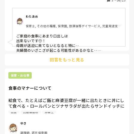
5
・
06/23
に親は隠れて食べているとのことでした。

園では上記のような食べ渋りはありません。

わたあめ
野菜が嫌いなので、見えると食べませんが、他のご飯で隠し
保育士, その他の職種, 保育園, 放課後等デイサービス, 児童発達支援
てあげると普通に食べれたりします。（味は問題ないので野
施設
菜と認識しなければOK）

ご家庭の食事にあまり口出しは

出来ないです🥺！

園児は小児肥満を医師から指摘されていて、体重は気にはさ
母親が送迎に来てないとなると特に‥

れているようですが、園に補食の追加としてフルーツを持っ
夫婦間のいざこざが起こる可能性があるかなと‥

連絡帳だと残りますし、

てきています。

回答をもっと見る
トラブルになりそうです🥺

上記の家庭での環境は見直してもらうように伝えるべきでし
園で食べしぶりがないのであればいいのかなぁと思います🥺！

ょうか。

保育・お仕事
共食はしてもらえたらとは思うのですが、送迎は殆ど父親で
母親との連絡手段は連絡帳のみなのでどのように伝えるか悩
食事のマナーについて
んでいます。

給食で、たとえばご飯と麻婆豆腐が一緒に出たときに丼にし
みなさんどのような印象を受けますか？忌憚なきご意見いた
て食べる・ロールパンとツナサラダが出たらサンドイッチに
だけたら嬉しいです。
して食べるなど、本来別々で出された料理を合体させる食べ
給食
幼稚園教諭
保育士
方ってアリですか？子どもたちの好きなように食べるのが一
番と思うのですが、皆さん、子どもがそういう食べ方をして
ゆき
いたらどのように指導されますか？
調理師, 認可保育園