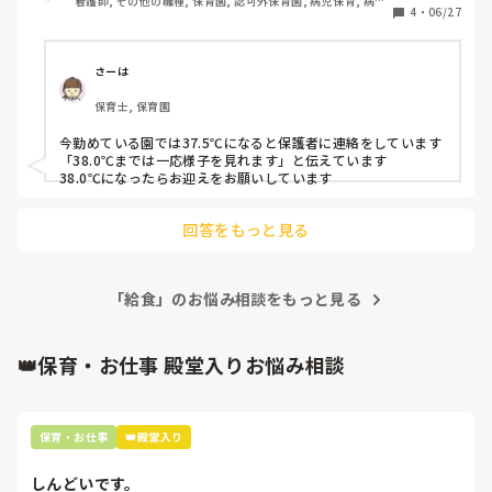
看護師, その他の職種, 保育園, 認可外保育園, 病児保育, 病院
4
・
06/27
内保育, その他の職場
麻婆豆腐丼は、存在するし中華料理店に行けば子どもたちもそ
れを見ていたり、親がご飯にかけて食べている姿を見ていたり
もするだろう。

さーは
ツナサラダサンドも存在しますよね。

保育士, 保育園
性格的に、白ごはんは汚したくないからカレーライスはルーと
別がいい、なんて子もいる。

今勤めている園では37.5℃になると保護者に連絡をしています

「38.0℃までは一応様子を見れます」と伝えています

そういう時は？

38.0℃になったらお迎えをお願いしています
カレーライスは一緒になってるものだから、って指導する？

保育における食事指導って、そこなのかな？って、視野を広げ
回答をもっと見る
て考えるほうがいい気がします☺️

その食べ方する！？

って行動があったとしても、

「給食」のお悩み相談をもっと見る
僕は、食べるならどうぞ、ってひとまずその子を見守ります。

全部ぐちゃぐちゃに混ぜました。はい、食べません。

👑保育・お仕事 殿堂入りお悩み相談
味噌汁嫌いだから、わざとこぼしました。

それは、指導が入りますね。

でもね、個人的に微妙なのがひとつあって…

味噌汁にごはんをつけて食べること。

保育・お仕事
👑殿堂入り
たまにいるんですよ。出会ったことあるかと思うけど。

あれは僕、いつからか、まぁいいかと見守るようになったんだ
しんどいです。
けど、
