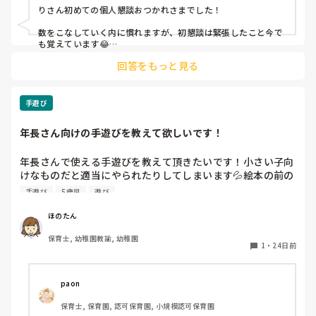
りさん初めての個人懇談おつかれさまでした！

数をこなしていく内に慣れますが、初懇談は緊張したこと今で
も覚えています😂

回答をもっと見る
個人懇談では良いことも悪いことも伝えないといけないですよ
ね。

マイナスの話ばかりにならよう、話す内容の割合には気をつけ
ています。

手遊び
話したいことばかりにならないよう、保護者の方のお話を聞く
年長さん向けの手遊びを教えて欲しいです！
ことも意識しています。

話を広げられるように話の種を持っておくと、慌てなくて済む
のでおすすめです！
年長さんで使える手遊びを教えて頂きたいです！小さい子向
けなものだと適当にやられたりしてしまいます💦絵本の前の
導入で使えたら嬉しいです！あとは帰りの会で出来る少しひ
手遊び
5歳児
遊び
ねりがきいたものがあったりしたら嬉しいです！
ほのたん
保育士, 幼稚園教諭, 幼稚園
1
・
24日前
paon
保育士, 保育園, 認可保育園, 小規模認可保育園