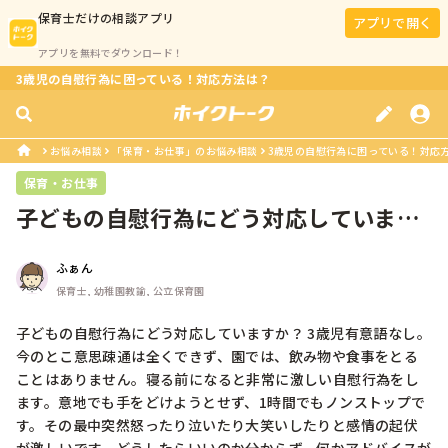
保育士
だけの相談アプリ
アプリで開く
アプリを無料でダウンロード！
3歳児の自慰行為に困っている！対応方法は？
お悩み相談
「保育・お仕事」のお悩み相談
3歳児の自慰行為に困っている！対応
保育・お仕事
子どもの自慰行為にどう対応しています
か？ 3歳児有意語なし。今のとこ意...
ふぁん
保育士, 幼稚園教諭, 公立保育園
子どもの自慰行為にどう対応していますか？ 3歳児有意語なし。
今のとこ意思疎通は全くできず、園では、飲み物や食事をとる
ことはありません。寝る前になると非常に激しい自慰行為をし
ます。意地でも手をどけようとせず、1時間でもノンストップで
す。その最中突然怒ったり泣いたり大笑いしたりと感情の起伏