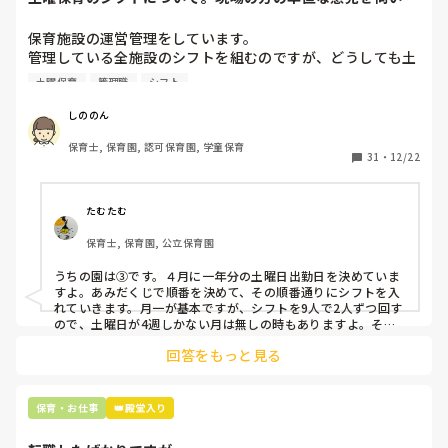
いです。
保育施設の運営管理をしています。

管理している全施設のシフトを組むのですが、どうしても土
曜保育だけは入れる方が少なく、いつも苦労しています。

土曜保育
管理職
シフト
応募の段階では皆、月1〜2回の土曜出勤があることに同意し
て入職しているはずですが、いざ勤務が始まると一日も土曜
しののん
出勤が出来ない方ばかりです。

保育士, 保育園, 認可保育園, 学童保育
31
・
12/22
そこで、

①土曜日の希望休は2日まで、と制限をかける

②毎月、必ず土曜保育に入ることのできる日を1日だけピッ
たむたむ
クアップしてもらう

保育士, 保育園, 公立保育園
③仮シフトが出た時、土曜出勤が難しければ自身で代わりの
人を交渉して見つけてもらう

うちの園は③です。４月に一年分の土曜日出勤日を決めていま
すよ。あみだくじで順番を決めて、その順番通りにシフトを入
上記のいずれかの対策を取り入れることを考えています。

れていきます。月一が基本ですが、シフトを9人で2人ずつ回す
ので、土曜日が4週しかない月は無しの時もありますよ。その
土曜日が出られない人は、同じシフト時間の人と自分で交代し
是非、現場の方の意見をお聞かせください。
回答をもっと見る
て貰い、主任に報告してます。
保育・お仕事
👑殿堂入り