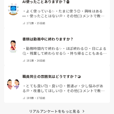
AI使ったことありますか？🤖
・
よく使っている✨
・
たまに使う😊
・
興味はある
👀
・
使ったことはない💭
・
その他(コメントで教え
てください)
172
票・
15日前
書類は勤務中に終わりますか？
・
勤務時間内で終わる✨
・
ほぼ終わる😊
・
日による
🤔
・
残業して終わらせる💦
・
持ち帰ることもある
😢
・
その他(コメントで教えてください)
181
票・
16日前
職員同士の雰囲気はどうですか？🤝
・
とても良い🥰
・
良い😊
・
普通🌿
・
少し悩みがあ
る💭
・
改善してほしい😢
・
その他(コメントで教え
てください)
189
票・
17日前
リアルアンケートをもっと見る