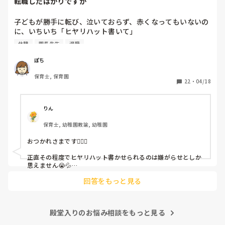
転職したばかりですが
子どもが勝手に転び、泣いておらず、赤くなってもいないの
に、いちいち「ヒヤリハット書いて」

と書かされ

休憩
園長先生
退職
休憩時間に書くしかなく、辛いです

（そう言う本人は書かない）

ぽち
保育士, 保育園
しかも、上司に↑この内容でも

22
・
04/18
「どうしたらなくせるか」

ちゃんと考えて対策を練って書き込むようにと。

呼ばれて一緒に対策を考えさせられること多数

りん
保育士, 幼稚園教諭, 幼稚園
これだけで30〜40分拘束されて辛いです

おつかれさまです🙇🏻‍♀️

皆さんの園はどうですか?
正直その程度でヒヤリハット書かせられるのは嫌がらせとしか
思えません😭💦

他の先生方も同様のことをされているのでしょうか？

回答をもっと見る
あまりご無理されませんよう…😢
殿堂入りのお悩み相談をもっと見る