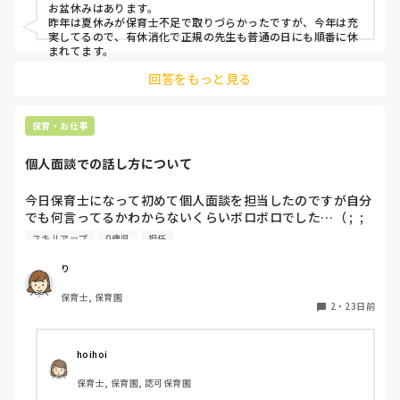
お盆休みはあります。

昨年は夏休みが保育士不足で取りづらかったですが、今年は充
実してるので、有休消化で正規の先生も普通の日にも順番に休
まれてます。
回答をもっと見る
保育・お仕事
個人面談での話し方について
今日保育士になって初めて個人面談を担当したのですが自分
でも何言ってるかわからないくらいボロボロでした…（ ;  ; 
）緊張で声は震えるしなんとか30分間話すことはできたので
スキルアップ
0歳児
担任
すが反省点ばかりです。

り
皆さんが個人面談の時に大事にしていることや話の広げ方の
保育士, 保育園
工夫などあれば教えていただきたいです♪
2
・
23日前
hoihoi
保育士, 保育園, 認可保育園