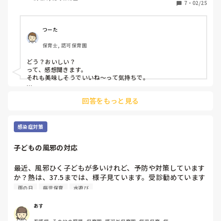
7
・
02/25
つーた
保育士, 認可保育園
どう？おいしい？

って、感想聞きます。

それも美味しそうでいいね〜って気持ちで。

逆に、指導ってなんだろう？

回答をもっと見る
食べ方の指導？

例えば、保育士が白ごはん食べない子に無理やり食べさせよう
と味噌汁ぶっかけたり、苦手なものを白ごはんに隠して食べさ
せようとする行動には指導が必要だと感じますが。

感染症対策
本来別々で出された、からなんでしょう？別々で食べないとい
子どもの風邪の対応
けないルールがこの世に存在するのかな？

だとしたら、コース料理で順番に給食のメニューを出せばいい
ってなりそうですよ。

最近、風邪ひく子どもが多いけれど、予防や対策しています
か？熱は、37.5までは、様子見ています。受診勧めています
逆に、何がナシなんだろう？

か？
雨の日
病児保育
水遊び
そこを保育として考えるのは、僕は労力と時間の無駄だと思
う。

あす
その分、違うところを考えたほうが保育は充実するし、やるべ
きことがはっきりする、そう思います。
