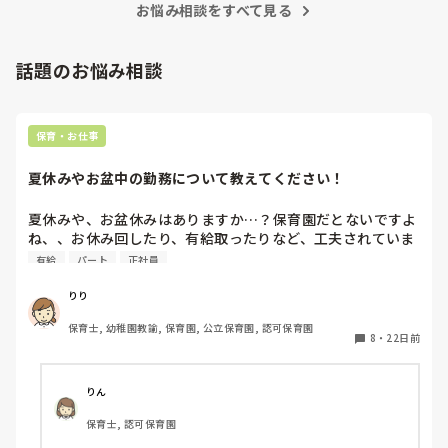
お悩み相談をすべて見る
話題のお悩み相談
保育・お仕事
夏休みやお盆中の勤務について教えてください！
夏休みや、お盆休みはありますか…？保育園だとないですよ
ね、、お休み回したり、有給取ったりなど、工夫されていま
すか？🍉
有給
パート
正社員
りり
保育士, 幼稚園教諭, 保育園, 公立保育園, 認可保育園
8
・
22日前
りん
保育士, 認可保育園