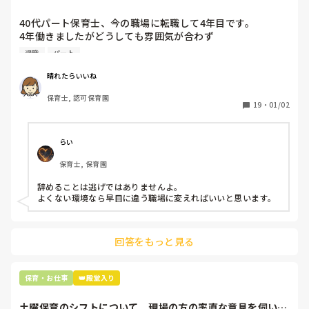
味噌汁はごはんを口に入れた後に飲むのがおいしいと思うけど
なぁ🧐

40代パート保育士、今の職場に転職して4年目です。

って、考えてしまいます。

4年働きましたがどうしても雰囲気が合わず

退職しようと思っています。

いろいろ書きましたけど、見解も捉え方もいろいろ。

退職
パート
ただ、それもいいね👍っていうのも、保育においては大事だと
周りの職員は、勤続10年以上から何十年という先生がほとん
思います☆

晴れたらいいね
食事の基本は、なんですか？

どです。

そこを大切に、ってやつです。

保育士, 認可保育園
保護者子どもの愚痴悪口が多く、

19
・
01/02
僕は、食べ物や食材を好きになるためには、楽しく美味しい時
子どもの前でも

間にすることが大事だと思っています。
今で言う不適切保育も　

仕方ないよね

らい
もう何も言わずに

保育士, 保育園
子どもの言いなりになればいいんだね

などいう意見で…

辞めることは逃げではありませんよ。

よくない環境なら早目に違う職場に変えればいいと思います。
上の先生に相談することは難しそうです。

主任は同じ考えですし、園長は不在のことが多いです。

回答をもっと見る
最後の職場にしようと思っていましたが

正直苦しい。

辞めることは逃げ、と、過去辞めた人も何年も言われ続けて
保育・お仕事
👑殿堂入り
土曜保育のシフトについて。現場の方の率直な意見を伺いた