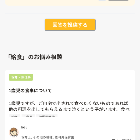
回答を投稿する
「給食」のお悩み相談
保育・お仕事
1歳児の食事について
1歳児ですが、ご自宅で出されて食べたくないものであれば
他の料理を出してもらえるまで泣くという子がいます。食べ
るのは大好きですが、好き嫌いや気分があるみたいです。

給食
1歳児
幼稚園教諭
例えばカレーを出す→嫌なので泣く→冷凍されてた他の料理
を出す、などです。（他の日だとカレーも普通に食べるとの
kou
こと。）

保育士, その他の職種, 認可外保育園
あとはご家族が食事されているとその子が欲しがるので別々