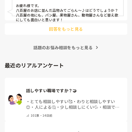
お疲れ様です。

八百屋のお店に並んだ品物みてごらん～♪はどうでしょうか？
八百屋の他にも、パン屋、果物屋さん、動物屋さんなど替え歌
にしても面白いと思います！
回答をもっと見る
話題のお悩み相談をもっと見る
最近のリアルアンケート
話しやすい職場ですか？🤝
・
とても相談しやすい🥰
・
わりと相談しやすい
😊
・
人による🤔
・
少し相談しにくい💦
・
相談でき
る人が少ない😢
・
その他(コメントで教えてくださ
101
票・
14日前
い)