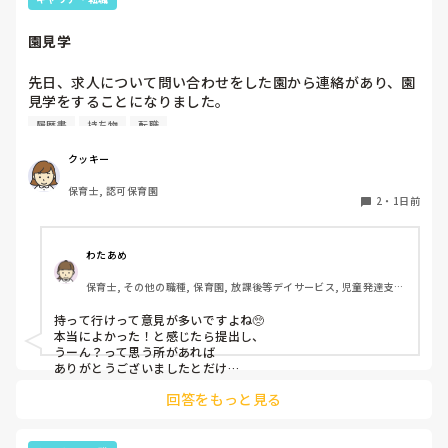
園見学
先日、求人について問い合わせをした園から連絡があり、園
見学をすることになりました。

私としては求人に応募したという認識ですが、『園見学をご
履歴書
持ち物
転職
案内させていただきたいです』とのことで持ち物について質
問しましたが、見学なので特にありませんとのこと

クッキー
保育士, 認可保育園
このような場合は本当に見学だけで終了なのでしょうか？

2
・
1日前
それとも、やはり履歴書や職務経歴書を持参した方が良いの
でしょうか？
わたあめ
保育士, その他の職種, 保育園, 放課後等デイサービス, 児童発達支援
施設
持って行けって意見が多いですよね🥺

本当によかった！と感じたら提出し、

うーん？って思う所があれば

ありがとうございましたとだけ

伝えて個人情報の履歴書は渡さず帰ります🥺！

回答をもっと見る
一応、持参の準備だけはしときます！
