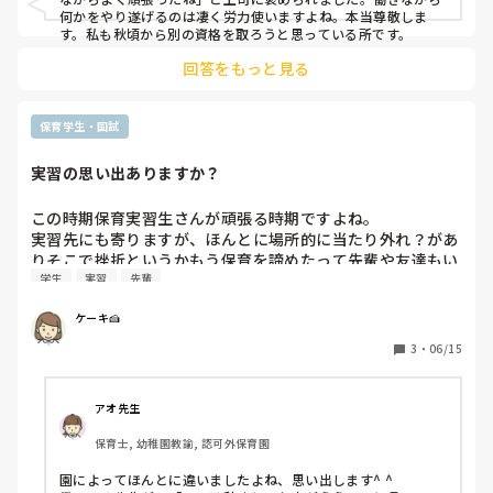
何かをやり遂げるのは凄く労力使いますよね。本当尊敬しま
す。私も秋頃から別の資格を取ろうと思っている所です。
回答をもっと見る
保育学生・国試
実習の思い出ありますか？
この時期保育実習生さんが頑張る時期ですよね。

実習先にも寄りますが、ほんとに場所的に当たり外れ？があ
りそこで挫折というかもう保育を諦めたって先輩や友達もい
学生
実習
先輩
ました

学校の先生も、みんな実習でね…とメンタルやられるようで

ケーキ🍰
（保育学生時代）

私は自分が卒園した保育園で色々と勉強させていただきまし
3
・
06/15
た。

でも、やっぱり厳し目の先生もいて、園の先生たちの、先生
同士のやりとりも怖かったなと...

アオ先生
保育学生時代、そんな思い出ありますか？？

保育士, 幼稚園教諭, 認可外保育園
⭐️幼稚園も近所のところですが、

とても優しい先生たちで

園によってほんとに違いましたよね、思い出します^ ^

自分ながら幼稚園が向いてるのかなと🤔