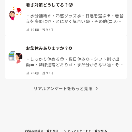
暑さ対策どうしてる？🥵
・
水分補給🥤
・
冷感グッズ🧊
・
日陰を選ぶ🌳
・
着替
えを多めに👕
・
とにかく気合い😂
・
その他(コメン
トで教えてください)
191
票・
残り4日
お盆休みありますか？🌻
・
しっかり休める😊
・
数日休み🌻
・
シフト制で出
勤💼
・
ほぼ通常どおり👶
・
まだ分からない🤔
・
その
他(コメントで教えてください)
204
票・
残り3日
リアルアンケートをもっと見る
お悩み相談の一覧を見る
リアルアンケートの一覧を見る