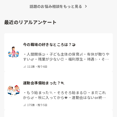
待つスタイルから一歩踏み出して、リーダー側から「〇〇の
話題のお悩み相談をもっと見る
件、どこまで進んだ？」「困ってることない？」と具体的に声
をかけて進捗を確認する仕組みを作ってみてください。

「毎日夕方に5分だけ進捗確認の時間を取る」などルール化し
最近のリアルアンケート
てしまうと、後輩も質問しやすくなりますよ。一人で抱え込ま
ず、声をかけやすい雰囲気作りから試してみてくださいね。
今の職場の好きなところは？🤝 
・
人間関係🤝
・
子ども主体の保育👶
・
有休が取りや
すい🌿
・
残業が少ない⏰
・
福利厚生・待遇✨
・
その
他(コメントで教えてください)
122
票・
残り6日
運動会準備始まった？🏃
・
もう始まった🏃
・
そろそろ始まる😊
・
まだこれ
から🌿
・
秋に入ってから🍁
・
運動会はないor終わ
った✨
・
その他(コメントで教えてください)
175
票・
残り5日