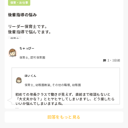
保育・お仕事
後輩指導の悩み
リーダー保育士です。

後輩指導で悩んでます。

初めて年長を持つ後輩がいますが

保育士
初めての割にわからないことを聞きにこなかったり、聞かな
いで様子見てると直前になるまで何もアクションがなかった
ちゃっぴー
り

保育士, 認可保育園
他の職員に聞いてる様子もなくて

2
・
1日前
もう何考えてるんだかさっぱりです。

よほど自分に聞きづらいのか、聞く必要性さえ感じないの
ほいくん
か、もうよくわからないです。

保育士, 幼稚園教諭, その他の職種, 幼稚園
対応にも悩みます。
初めての年長クラスで動きが見えず、直前まで相談もないと
「大丈夫かな？」とヒヤヒヤしてしまいますし、どう接したら
いいか悩んでしまいますよね。

後輩側は「何が分からないかも分からない状態」だったり、
回答をもっと見る
「こんなこと聞いたら迷惑かな」と抱え込んでいるケースがと
ても多いです。
