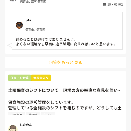
保育士, 認可保育園
保護者子どもの愚痴悪口が多く、

19
・
01/02
子どもの前でも

今で言う不適切保育も　

仕方ないよね

らい
もう何も言わずに

保育士, 保育園
子どもの言いなりになればいいんだね

などいう意見で…

辞めることは逃げではありませんよ。

よくない環境なら早目に違う職場に変えればいいと思います。
上の先生に相談することは難しそうです。

主任は同じ考えですし、園長は不在のことが多いです。

回答をもっと見る
最後の職場にしようと思っていましたが

正直苦しい。

辞めることは逃げ、と、過去辞めた人も何年も言われ続けて
保育・お仕事
👑殿堂入り
土曜保育のシフトについて。現場の方の率直な意見を伺いた
いです。
保育施設の運営管理をしています。

管理している全施設のシフトを組むのですが、どうしても土
曜保育だけは入れる方が少なく、いつも苦労しています。

土曜保育
管理職
シフト
応募の段階では皆、月1〜2回の土曜出勤があることに同意し
て入職しているはずですが、いざ勤務が始まると一日も土曜
しののん
出勤が出来ない方ばかりです。
