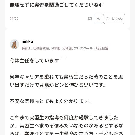
無理せずに実習期間過ごしてくださいね🍀
04/22
いいね
mikku.
保育士, 幼稚園教諭, 保育園, 幼稚園, プリスクール・幼児教室
今は主任をしています＾＾

何年キャリアを重ねても実習生だった時のことを思
い出すだけで背筋がピンと伸びる思いです。

不安な気持ちとてもよく分かります。

これまで実習生の指導も何度か経験してきました
が、実習生へ求める像みたいなものがあるとするな
らば、学ぼうとする一生懸命な在り方・子どもたち