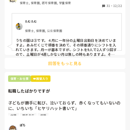
保育士, 保育園, 認可保育園, 学童保育
31
・
12/22
そこで、

①土曜日の希望休は2日まで、と制限をかける

②毎月、必ず土曜保育に入ることのできる日を1日だけピッ
たむたむ
クアップしてもらう

保育士, 保育園, 公立保育園
③仮シフトが出た時、土曜出勤が難しければ自身で代わりの
人を交渉して見つけてもらう

うちの園は③です。４月に一年分の土曜日出勤日を決めていま
すよ。あみだくじで順番を決めて、その順番通りにシフトを入
上記のいずれかの対策を取り入れることを考えています。

れていきます。月一が基本ですが、シフトを9人で2人ずつ回す
ので、土曜日が4週しかない月は無しの時もありますよ。その
土曜日が出られない人は、同じシフト時間の人と自分で交代し
是非、現場の方の意見をお聞かせください。
回答をもっと見る
て貰い、主任に報告してます。
保育・お仕事
👑殿堂入り
転職したばかりですが
子どもが勝手に転び、泣いておらず、赤くなってもいないの
に、いちいち「ヒヤリハット書いて」

と書かされ

休憩
園長先生
退職
休憩時間に書くしかなく、辛いです

（そう言う本人は書かない）

ぽち