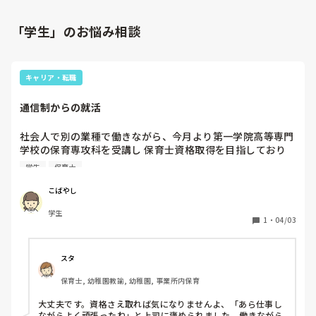
「学生」のお悩み相談
キャリア・転職
通信制からの就活
社会人で別の業種で働きながら、今月より第一学院高等専門
学校の保育専攻科を受講し 保育士資格取得を目指しており
ます。

学生
保育士
保育学生とは違い、通信制で実習などもないので国試に合格
しても就職に不利だったりしないかという不安があります。
こばやし
（正職員として働きたいです）

学生
未経験から国試合格し、保育関係の仕事に就職できた方、就
1
・
04/03
活のコツなどあれば教えていただきたいです。
スタ
保育士, 幼稚園教諭, 幼稚園, 事業所内保育
大丈夫です。資格さえ取れば気になりませんよ、「あら仕事し
ながらよく頑張ったね」と上司に褒められました。働きながら