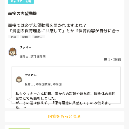
キャリア・転職
面接の志望動機
面接では必ず志望動機を聞かれますよね？

『貴園の保育理念に共感して』とか『保育内容が自分に合っ
てると思いました』等々が多いかと思いますが、実際はどう
面接
転職
保育士
なのでしょうか？

私自身、園の雰囲気とか園の規模、保育内容は勘案しますが
クッキー
正直なところ、家から通いやすいか、給与はどうか…という
保育士, 認可保育園
ところに重きを置いています

1
・
2日前
もちろんそんなことは話せませんが

皆さんは、志望動機をどのように答えていますか？また、本
音はどうですか？
せきさん
保育士, 幼稚園教諭, 幼稚園
私もクッキーさん同様、家からの距離や給与面、園全体の雰囲
気などで転職をしました。

が、その辺は伝えず、「保育理念に共感して」のみ伝えまし
た。

あとは、自分の長所や得意なことが活かせそうだと感じたと伝
回答をもっと見る