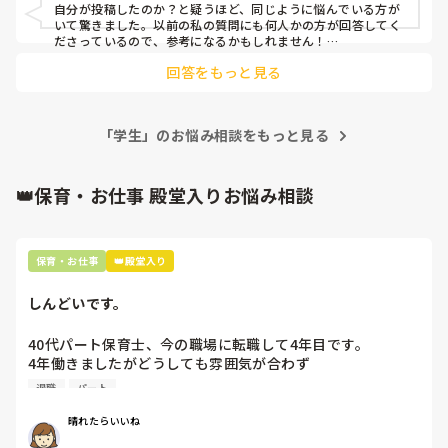
自分が投稿したのか？と疑うほど、同じように悩んでいる方が
いて驚きました。以前の私の質問にも何人かの方が回答してく
ださっているので、参考になるかもしれません！

一緒に頑張りましょう🥲
回答をもっと見る
「学生」のお悩み相談をもっと見る
👑保育・お仕事 殿堂入りお悩み相談
保育・お仕事
👑殿堂入り
しんどいです。
40代パート保育士、今の職場に転職して4年目です。

4年働きましたがどうしても雰囲気が合わず

退職しようと思っています。

退職
パート
周りの職員は、勤続10年以上から何十年という先生がほとん
晴れたらいいね
どです。
