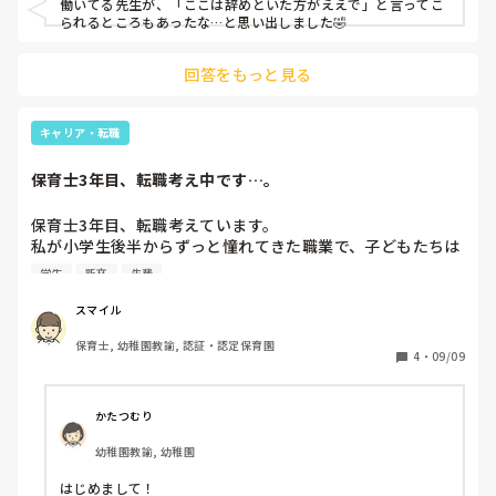
働いてる先生が、「ここは辞めといた方がええで」と言ってこ
られるところもあったな…と思い出しました🤣
回答をもっと見る
キャリア・転職
保育士3年目、転職考え中です…。
保育士3年目、転職考えています。

私が小学生後半からずっと憧れてきた職業で、子どもたちは
とっても可愛いし嫌なことばかりではないですが、肉体的に
学生
新卒
先輩
も精神的にも負担が大きいと感じるようになりました。1年
目に比べると慣れてきて頑張ってきたつもりですが、先輩か
スマイル
らダメ出しをたくさんされて嫌になったり、休みの日も仕事
保育士, 幼稚園教諭, 認証・認定保育園
のことばかり考えてしまいます。

4
・
09/09
転職は何回もしたら印象はよくないし、今いる園を辞めて次
の園で失敗したらどうしようとか色々考えてしまいます🥲
かたつむり
幼稚園教諭, 幼稚園
はじめまして！
