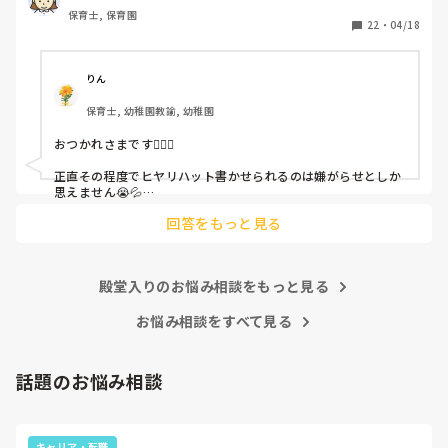
保育士, 保育園
しかも、上司に↑この内容でも

22
・
04/18
「どうしたらなくせるか」

ちゃんと考えて対策を練って書き込むようにと。

呼ばれて一緒に対策を考えさせられること多数

りん
保育士, 幼稚園教諭, 幼稚園
これだけで30〜40分拘束されて辛いです

おつかれさまです🙇🏻‍♀️

皆さんの園はどうですか?
正直その程度でヒヤリハット書かせられるのは嫌がらせとしか
思えません😭💦

他の先生方も同様のことをされているのでしょうか？

回答をもっと見る
あまりご無理されませんよう…😢
殿堂入りのお悩み相談をもっと見る
お悩み相談をすべて見る
話題のお悩み相談
キャリア・転職