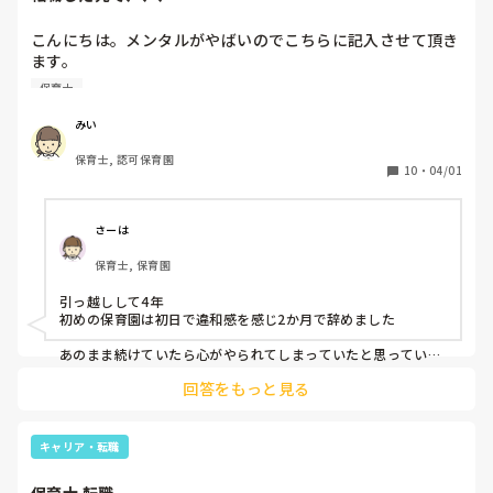
こんにちは。メンタルがやばいのでこちらに記入させて頂き
ます。

保育士として12名定員の小規模で働いていたのですが、入籍
保育士
してからの正社員のシフト時間云々の関係で、正社員は厳し
いと思い、他の保育園で派遣社員として働くことになりまし
みい
た。

保育士, 認可保育園
今日がその1日目だったのですが、正直色々なギャップや、
10
・
04/01
保育の違い、業務の多さや、疎外感などからら

帰ってメンタルが崩れてしまい、涙が止まらない状態です。
もともと不安症みたいなのもあるのですが、

さーは
どうして良いか分からず悩んでいます。

保育士, 保育園
まだ初日ですが、それでも明日からどうしようという気持ち
にしかなれず、、、良い大人が情け無いです。。。

引っ越しして4年

同じような方や、気持ちに共感できる方お話出来ると嬉しい
初めの保育園は初日で違和感を感じ2か月で辞めました

です。
あのまま続けていたら心がやられてしまっていたと思っていま
す

回答をもっと見る
自分が1番大切です！！
キャリア・転職