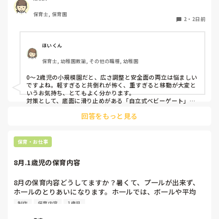
まり立ちが不安定な子にとっては共倒れになったりで危険で
保育士, 保育園
す。かと言って固定してしまうと活動によって柔軟に移動す
2
・
2日前
ることができなくなってしまうし…以前勤務していた園では
しっかりした重いものを置いていましたが、移動が大変で使
い勝手が悪く、子どもがぶつかって倒れた時に怖い思いをし
ほいくん
ました。

保育士, 幼稚園教諭, その他の職種, 幼稚園
皆さんの園ではどんなもので工夫されていますか？
0〜2歳児の小規模園だと、広さ調整と安全面の両立は悩ましい
ですよね。軽すぎると共倒れが怖く、重すぎると移動が大変と
いうお気持ち、とてもよく分かります。

対策として、底面に滑り止めがある「自立式ベビーゲート」な
ら、つかまり立ちでも倒れにくく移動も楽でおすすめです。ま
回答をもっと見る
た、ストッパー付きキャスターをつけたロー棚を仕切りにすれ
ば、倒れず収納にもなって一石二鳥です。

今のウレタン製を活かすなら、壁や固定家具で挟む配置にした
り、脚元に水入りペットボトルなどの重りを付けて補強してみ
保育・お仕事
てくださいね。安全で使いやすい方法が見つかるよう応援して
8月.1歳児の保育内容
8月の保育内容どうしてますか？暑くて、プ一ルが出来ず、
ホ一ルのとりあいになります。ホ一ルでは、ボ一ルや平均
台、風船で遊んでいます。製作で、うちわや望遠鏡や風鈴🎐
制作
保育内容
1歳児
製作をしたりしますが、なかなか、集中できません。1歳児