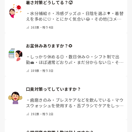
暑さ対策どうしてる？🥵
・
水分補給🥤
・
冷感グッズ🧊
・
日陰を選ぶ🌳
・
着替
えを多めに👕
・
とにかく気合い😂
・
その他(コメン
トで教えてください)
163
票・
残り4日
お盆休みありますか？🌻
・
しっかり休める😊
・
数日休み🌻
・
シフト制で出
勤💼
・
ほぼ通常どおり👶
・
まだ分からない🤔
・
その
他(コメントで教えてください)
189
票・
残り3日
口臭対策ってしていますか？
・
歯磨きのみ
・
ブレスケアなどを飲んでいる
・
マウ
スウォッシュを使用する
・
舌ブラシでケアをしっか
りする
・
フリスクをかじる
・
気にしたことない
・
そ
192
票・
残り2日
の他(コメントで教えて下さい)