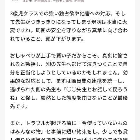
保育士, 幼稚園教諭, その他の職種, 幼稚園
3歳児クラスでの強い独占欲や他害への対応、そし
て先生がつきっきりになってしまう現状は本当に大
変ですね。周囲の安全を守りながら真摯に向き合わ
れていること、頭が下がります。

おしゃべりが上手で賢い子だからこそ、真剣に諭さ
れると動揺し、別の先生へ逃げて泣きつくことで自
分を正当化しようとしているのかもしれません。効
果的な対応として、まずは職員間の連携を統一し、
逃げられた側の先生も「○○先生とお話して戻ろう
ね」と促し、毅然とした態度を崩さないことが最優
先です。

また、トラブルが起きる前に「今使っていないもの
はみんなの物」と事前に短い約束をし、少しでも貸
し借りや我慢ができた瞬間に大げさに褒めて承認欲