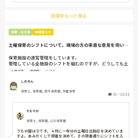
上の先生に相談することは難しそうです。

主任は同じ考えですし、園長は不在のことが多いです。

回答をもっと見る
最後の職場にしようと思っていましたが

正直苦しい。

辞めることは逃げ、と、過去辞めた人も何年も言われ続けて
保育・お仕事
👑殿堂入り
土曜保育のシフトについて。現場の方の率直な意見を伺いた
いです。
保育施設の運営管理をしています。

管理している全施設のシフトを組むのですが、どうしても土
曜保育だけは入れる方が少なく、いつも苦労しています。

土曜保育
管理職
シフト
応募の段階では皆、月1〜2回の土曜出勤があることに同意し
て入職しているはずですが、いざ勤務が始まると一日も土曜
しののん
出勤が出来ない方ばかりです。

保育士, 保育園, 認可保育園, 学童保育
31
・
12/22
そこで、

①土曜日の希望休は2日まで、と制限をかける

②毎月、必ず土曜保育に入ることのできる日を1日だけピッ
たむたむ
クアップしてもらう

保育士, 保育園, 公立保育園
③仮シフトが出た時、土曜出勤が難しければ自身で代わりの
人を交渉して見つけてもらう

うちの園は③です。４月に一年分の土曜日出勤日を決めていま
すよ。あみだくじで順番を決めて、その順番通りにシフトを入