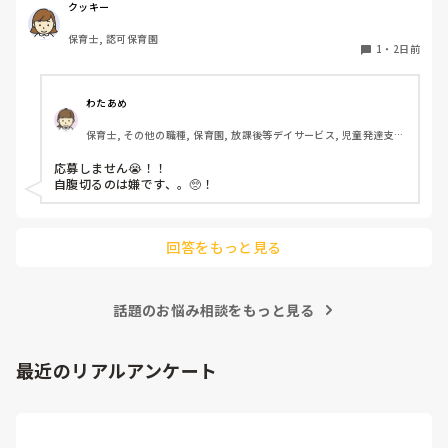
私としてはなかなか大きい金額なので、この時点で応募を迷
クッキー
っているのですが、皆さんならどうしますか？
保育士, 認可保育園
1
・
2日前
わたあめ
保育士, その他の職種, 保育園, 放課後等デイサービス, 児童発達支援
施設
応募しません😭！！

自腹切るのは嫌です、。🥺！

回答をもっと見る
話題のお悩み相談をもっと見る
最近のリアルアンケート