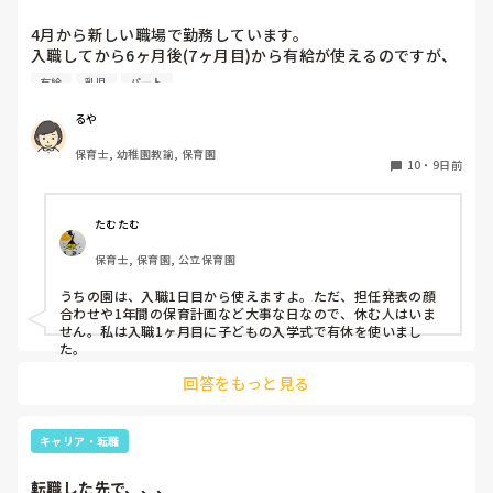
4月から新しい職場で勤務しています。

入職してから6ヶ月後(7ヶ月目)から有給が使えるのですが、
今4ヶ月。

有給
乳児
パート
6ヶ月後って結構長いなあと実感し始めています。

今までは4ヶ月目から使えていたような？

るや
皆さんのところは新しい職員はいつから有給が使用出来ます
保育士, 幼稚園教諭, 保育園
か？

10
・
9日前
よかったら教えてください。
たむたむ
保育士, 保育園, 公立保育園
うちの園は、入職1日目から使えますよ。ただ、担任発表の顔
合わせや1年間の保育計画など大事な日なので、休む人はいま
せん。私は入職1ヶ月目に子どもの入学式で有休を使いまし
た。
回答をもっと見る
キャリア・転職
転職した先で、、、