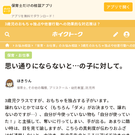
保育士
だけの相談アプリ
アプリで開く
アプリを無料でダウンロード！
3歳児のおもちゃ独占や他害行動への効果的な対応策は？
お悩み相談
「保育・お仕事」のお悩み相談
3歳児のおもちゃ独占や他害行動への
保育・お仕事
思い通りにならないと…の子に対して。
ほきりん
保育士, その他の職種, プリスクール・幼児教室, 託児所
3歳児クラスですが、おもちゃを独占する子がいます。

譲れないとかではなく（もちろん「ダメ」がお決まりで、譲れ
ないのですが…）、自分が今使っていない物も「自分が使ってい
た！」と主張して、奪いに行ってしまい、手が出る。あまりに酷
い時は、目を見て諭しますが、こちらの真剣度が伝わりおふざ