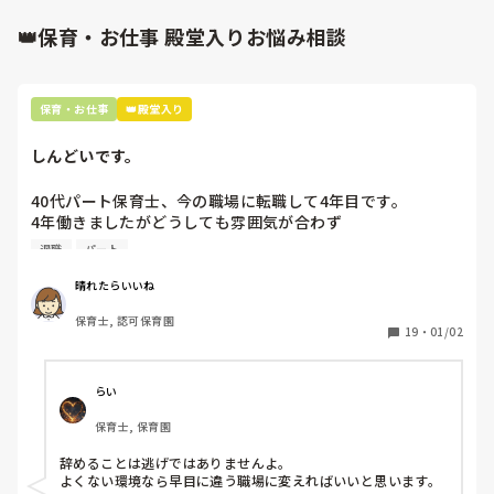
からの振る舞いだと思いますよ。

もしまた、休むことがありそうならば、事前に話しておくこと
👑保育・お仕事 殿堂入りお悩み相談
も大事かと。

憶測で考えて妄想を広げないことです。

デマがいつのまにか事実のようになってしまうのは、人間の思
保育・お仕事
👑殿堂入り
い込みの度合いによるものです。
しんどいです。
40代パート保育士、今の職場に転職して4年目です。

4年働きましたがどうしても雰囲気が合わず

退職しようと思っています。

退職
パート
周りの職員は、勤続10年以上から何十年という先生がほとん
晴れたらいいね
どです。

保育士, 認可保育園
保護者子どもの愚痴悪口が多く、

19
・
01/02
子どもの前でも

今で言う不適切保育も　

仕方ないよね

らい
もう何も言わずに

保育士, 保育園
子どもの言いなりになればいいんだね

などいう意見で…

辞めることは逃げではありませんよ。

よくない環境なら早目に違う職場に変えればいいと思います。