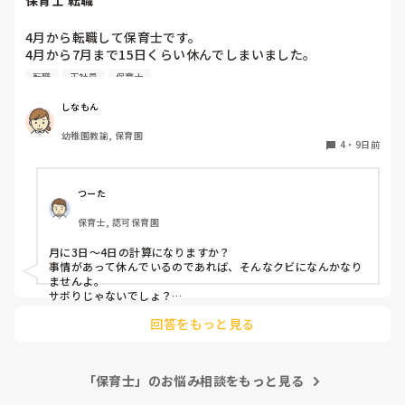
保育士 転職
4月から転職して保育士です。

4月から7月まで15日くらい休んでしまいました。

同じクラスの先生いるのですが、いい気しないと思います。
転職
正社員
保育士
やめた方がいいですかね？また、クビになりますかね？
しなもん
幼稚園教諭, 保育園
4
・
9日前
つーた
保育士, 認可保育園
月に3日〜4日の計算になりますか？

事情があって休んでいるのであれば、そんなクビになんかなり
ませんよ。

サボりじゃないでしょ？

回答をもっと見る
同じクラスの先生が、もしも今後、いい気がしないと言葉にし
てきたり、冷たくあたるなど態度にひどく変化があることが出
てきたら、その時には、話をして必要に応じて謝るなりすれば
いいと思います。

「保育士」のお悩み相談をもっと見る
何も起きていない段階で、考えを深めすぎてしまうより、これ