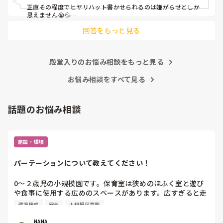
正直その程度でヒヤリハット書かせられるのは嫌がらせとしか
思えません😭💦

他の先生方も同様のことをされているのでしょうか？

回答をもっと見る
あまりご無理されませんよう…😢
殿堂入りのお悩み相談をもっと見る
お悩み相談をすべて見る
話題のお悩み相談
施設・環境
パーテーションについて教えてください！
0〜２歳児の小規模園です。保育室は狭めのほふく室と遊び
や食事に使用する広めのスペースがあります。広すぎると走
り回ったりして落ち着かないので、活動によってパーテーシ
環境構成
安全
小規模保育園
ョンで仕切っています。このパーテーションがウレタンのよ
うな素材で軽いので、ちょっと体が当たると倒れたり、つか
NANA