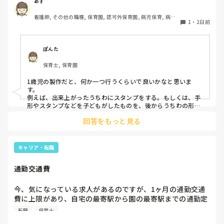
クラスです、玩具で遊ばせながら、何人かずつよんで、やっ
あす
ています。何か、いいアイデアや、工夫など、何でもいいの
看護師, その他の職種, 保育園, 認可外保育園, 病児保育, 病院
で、教えて下さい。
1
・
2日前
内保育, その他の職場
ぽんた
保育士, 保育園
1歳児の製作だと、何か一つ行うくらいで良いかなと思いま
す。

例えば、出来上がったうちわにスタンプをする。もしくは、手
形やスタンプなどを子どもがしたものを、後からうちわの形に
切る。1歳児なんて集中できないです。興味を持って来てくれ
回答をもっと見る
ただけで十分です。

お部屋では、ビニールシートを敷いて、片栗粉粘土、寒天や春
雨遊び、氷遊び、など間食遊びをたくさん行っています。

キャリア・転職
ホールに行っているクラスにお邪魔するのも良いかなと思いま
通勤交通費
す！いつもと違うおもちゃ、室内に興味津々です！
今、気になっている求人があるのですが、1ヶ月の通勤交通
費に上限があり、自宅の最寄駅から園の最寄駅までの通勤定
期代が5,000円ほどオーバーします

転職
保育士
たかが5,000円と考えるか…
