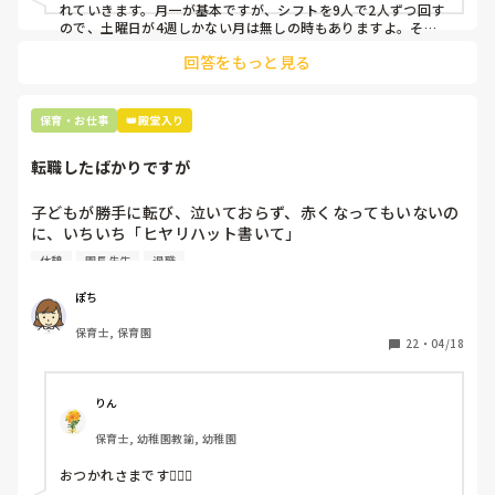
上記のいずれかの対策を取り入れることを考えています。

れていきます。月一が基本ですが、シフトを9人で2人ずつ回す
ので、土曜日が4週しかない月は無しの時もありますよ。その
土曜日が出られない人は、同じシフト時間の人と自分で交代し
是非、現場の方の意見をお聞かせください。
回答をもっと見る
て貰い、主任に報告してます。
保育・お仕事
👑殿堂入り
転職したばかりですが
子どもが勝手に転び、泣いておらず、赤くなってもいないの
に、いちいち「ヒヤリハット書いて」

と書かされ

休憩
園長先生
退職
休憩時間に書くしかなく、辛いです

（そう言う本人は書かない）

ぽち
保育士, 保育園
しかも、上司に↑この内容でも

22
・
04/18
「どうしたらなくせるか」

ちゃんと考えて対策を練って書き込むようにと。

呼ばれて一緒に対策を考えさせられること多数

りん
保育士, 幼稚園教諭, 幼稚園
これだけで30〜40分拘束されて辛いです

おつかれさまです🙇🏻‍♀️

皆さんの園はどうですか?