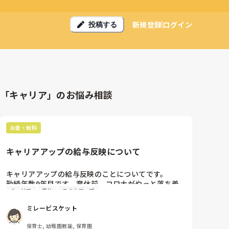
新規登録
ログイン
投稿する
「キャリア」のお悩み相談
お金・給料
キャリアアップの給与反映について
キャリアアップの給与反映のことについてです。

勤続年数9年目です。育休前、コロナがやっと落ち着
キャリア
育休
スキルアップ
いたくらいで、妊婦だった私を気遣ってくれて園長先
生が人が集まるキャリアアップの研修は断ってくれて
ミレービスケット
いました。

それから復帰してもキャリアアップの研修は受けてな
保育士, 幼稚園教諭, 保育園