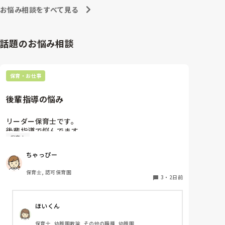
お悩み相談をすべて見る
話題のお悩み相談
保育・お仕事
後輩指導の悩み
リーダー保育士です。

後輩指導で悩んでます。

保育士
初めて年長を持つ後輩がいますが

初めての割にわからないことを聞きにこなかったり、
ちゃっぴー
聞かないで様子見てると直前になるまで何もアクショ
ンがなかったり

保育士, 認可保育園
他の職員に聞いてる様子もなくて

3
・
2日前
もう何考えてるんだかさっぱりです。

ほいくん
よほど自分に聞きづらいのか、聞く必要性さえ感じな
いのか、もうよくわからないです。

保育士, 幼稚園教諭, その他の職種, 幼稚園