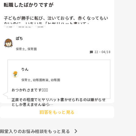
転職したばかりですが
子どもが勝手に転び、泣いておらず、赤くなってもい
ないのに、いちいち「ヒヤリハット書いて」

休憩
園長先生
退職
と書かされ

休憩時間に書くしかなく、辛いです

ぽち
（そう言う本人は書かない）

保育士, 保育園
しかも、上司に↑この内容でも

22
・
04/18
「どうしたらなくせるか」

ちゃんと考えて対策を練って書き込むようにと。

りん
呼ばれて一緒に対策を考えさせられること多数

保育士, 幼稚園教諭, 幼稚園
これだけで30〜40分拘束されて辛いです

おつかれさまです🙇🏻‍♀️

皆さんの園はどうですか?
正直その程度でヒヤリハット書かせられるのは嫌がらせ
としか思えません😭💦

他の先生方も同様のことをされているのでしょうか？

回答をもっと見る
あまりご無理されませんよう…😢
殿堂入りのお悩み相談をもっと見る