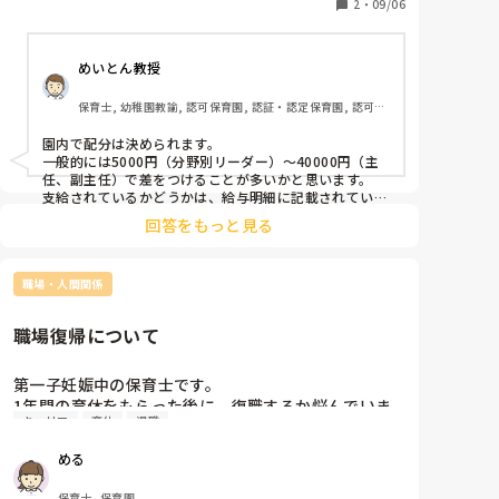
くて、3年目の時に一度だけ、1科目5回の研修を全部
2
・
09/06
を受けました。

1科目だけしか受けた経歴がなくても、給与に反映し
めいとん教授
ているのですか？

それとも受けた量によって給与の額は変わるんでしょ
保育士, 幼稚園教諭, 認可保育園, 認証・認定保育園, 認可外
うか。私が聞いているのは、園内で配分を決めて、最
保育園, 小規模認可保育園, 管理職
大四万円アップするって聞いたのですが、本棒の内訳
園内で配分は決められます。

がわからないです。

一般的には5000円（分野別リーダー）〜40000円（主
四万円ついているか確かめるには、事務に聞くしかな
任、副主任）で差をつけることが多いかと思います。

支給されているかどうかは、給与明細に記載されている
かと思いますが、わからなければ事務の方に確認するの
回答をもっと見る
がいいかと思います。
職場・人間関係
職場復帰について
第一子妊娠中の保育士です。

1年間の育休をもらった後に、復職するか悩んでいま
キャリア
育休
退職
す。(もちろん、復職前提の育休であることは知ってい
ます)

める
保育士でありながら、小さいうちは子どもを自分の近
くで育てたいという思いが昔からありました。

保育士, 保育園