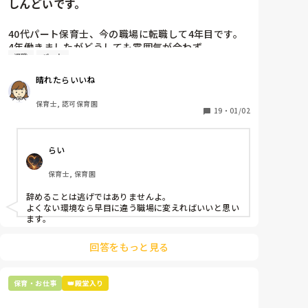
しんどいです。
40代パート保育士、今の職場に転職して4年目です。

4年働きましたがどうしても雰囲気が合わず

退職
パート
退職しようと思っています。

晴れたらいいね
周りの職員は、勤続10年以上から何十年という先生が
ほとんどです。

保育士, 認可保育園
保護者子どもの愚痴悪口が多く、

19
・
01/02
子どもの前でも

今で言う不適切保育も　

らい
仕方ないよね

もう何も言わずに

保育士, 保育園
子どもの言いなりになればいいんだね

などいう意見で…

辞めることは逃げではありませんよ。

よくない環境なら早目に違う職場に変えればいいと思い
上の先生に相談することは難しそうです。

ます。
主任は同じ考えですし、園長は不在のことが多いで
す。

回答をもっと見る
最後の職場にしようと思っていましたが

正直苦しい。

保育・お仕事
👑殿堂入り
辞めることは逃げ、と、過去辞めた人も何年も言われ