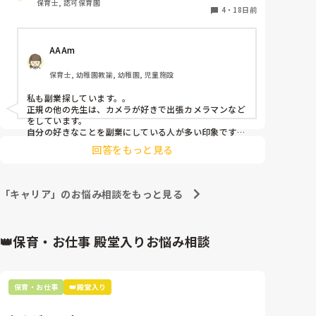
保育士, 認可保育園
4
・
18日前
AAAm
保育士, 幼稚園教諭, 幼稚園, 児童施設
私も副業探しています。。

正規の他の先生は、カメラが好きで出張カメラマンなど
をしています。

自分の好きなことを副業にしている人が多い印象です。

その方は子どもが小さいため、時短勤務て9〜16時で働
回答をもっと見る
かれてる中、土日でカメラマンされてるようです！
「キャリア」のお悩み相談をもっと見る
👑保育・お仕事 殿堂入りお悩み相談
保育・お仕事
👑殿堂入り