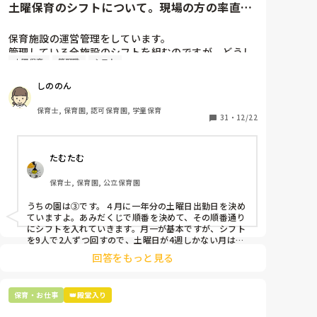
土曜保育のシフトについて。現場の方の率直な
意見を伺いたいです。
保育施設の運営管理をしています。

管理している全施設のシフトを組むのですが、どうし
土曜保育
管理職
シフト
ても土曜保育だけは入れる方が少なく、いつも苦労し
ています。

しののん
応募の段階では皆、月1〜2回の土曜出勤があることに
同意して入職しているはずですが、いざ勤務が始まる
保育士, 保育園, 認可保育園, 学童保育
と一日も土曜出勤が出来ない方ばかりです。

31
・
12/22
そこで、

たむたむ
①土曜日の希望休は2日まで、と制限をかける

②毎月、必ず土曜保育に入ることのできる日を1日だ
保育士, 保育園, 公立保育園
けピックアップしてもらう

③仮シフトが出た時、土曜出勤が難しければ自身で代
うちの園は③です。４月に一年分の土曜日出勤日を決め
わりの人を交渉して見つけてもらう

ていますよ。あみだくじで順番を決めて、その順番通り
にシフトを入れていきます。月一が基本ですが、シフト
上記のいずれかの対策を取り入れることを考えていま
を9人で2人ずつ回すので、土曜日が4週しかない月は無
しの時もありますよ。その土曜日が出られない人は、同
す。

回答をもっと見る
じシフト時間の人と自分で交代して貰い、主任に報告し
てます。
是非、現場の方の意見をお聞かせください。
保育・お仕事
👑殿堂入り