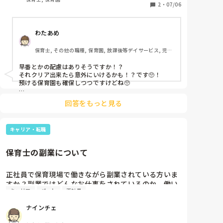
また自身の職場が家から近いわけではなく、旦那の平
2
・
07/06
日の家事、育児協力も仕事上期待できなさそうです。

私の職場の人間関係はとても良好で働きやすいのです
わたあめ
が、色々考えると難しいのかなと。

現場じゃない仕事もやってみたい気持ちもあって、悩
保育士, その他の職種, 保育園, 放課後等デイサービス, 児童
んでいます。
発達支援施設
早番とかの配慮はありそうですか！？

それクリア出来たら意外にいけるかも！？です🥺！

預ける保育園も確保しつつですけどね🥺

とりあえず、出産して子育て中に色々考えるのもありで
回答をもっと見る
す！🥺！

うちのコの行ってるところでは

キャリア・転職
2年後またお会いしましょう！

ってなってて、数カ月復職後

また妊娠しました！

保育士の副業について
2年後お会いしましょう！って

職員が居たので‥笑🥺！

もう会えないわ！って笑

正社員で保育現場で働きながら副業されている方いま
すか？副業ではどんなお仕事をされているのか、働い
第一子で復職後妊娠することもあるかも？なので、まだ
キャリア
パート
正社員
ている時間や頻度等教えていただけたらうれしいで
気長に考えていていいと思いますよ〜💕

す。自分の働き方についていろいろ悩んでいます、
ナインチェ