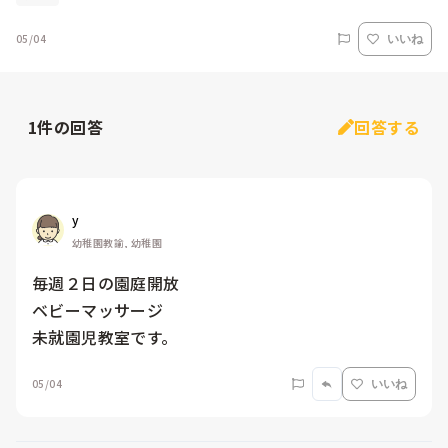
05/04
いいね
1
件の回答
回答する
y
幼稚園教諭, 幼稚園
毎週２日の園庭開放

ベビーマッサージ

未就園児教室です。
05/04
いいね