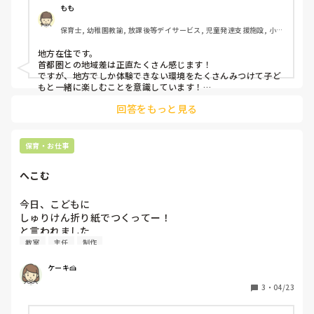
こんなこと感じる方いらっしゃいますか？
もも
保育士, 幼稚園教諭, 放課後等デイサービス, 児童発達支援施設, 小規
模認可保育園
地方在住です。

首都圏との地域差は正直たくさん感じます！

ですが、地方でしか体験できない環境をたくさんみつけて子ど
もと一緒に楽しむことを意識しています！

地方出身の自分自身の周りにも、心の経験値を重ねて自分で首
回答をもっと見る
都圏へ羽ばたいていき活躍している方がたくさんいるので、あ
まり気にしないようにしています！！^^
保育・お仕事
へこむ
今日、こどもに

しゅりけん折り紙でつくってー！

と言われました

教室
主任
制作
でも、作り方が忘れてしまい、

教室の簡単折り紙の本を見ながら作ってました。

ケーキ🍰
そしたら主任が

えー！先生やばいわよと、、

3
・
04/23
少しきつめな言い方を

これから折り紙とか当たり前に作れるものを
