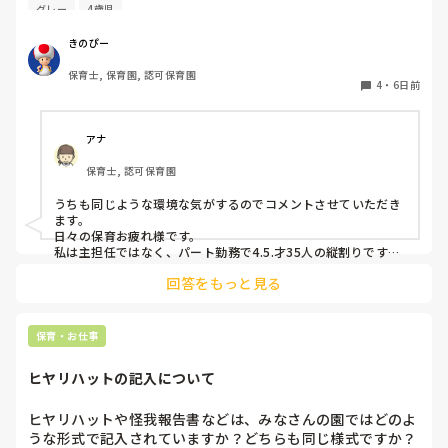
私が主担任、もう一人補助の先生がいますが、補助の先生は
グレー
4歳児
他にもクラス内に要支援児数名おり、そちらの対応で精一杯
です。

きのぴー
私がその子の対応をしているとクラス全体の流れが止まって
保育士, 保育園, 認可保育園
しまい、クラス全体が落ち着かなくなってしまう。別スペー
4
・
6日前
スを設けましたが、そこにいることを拒み余計に興奮状態と
なる…という悪循環に陥ってしまっています。

何か少しでも良い方法はないかなと悩み、ここで相談させて
アナ
保育士, 認可保育園
うちも同じような環境な気がするのでコメントさせていただき
ます。

日々の保育お疲れ様です。

私は主担任ではなく、パート勤務で4.5.才35人の縦割りです。

回答をもっと見る
うちも要支援児が数名おり、朝の集まりで立って歌を歌うのに
も難しく、今はまず椅子に座らせて落ち着き、歌う時は椅子の
前で立って歌っています。

立ちましょうの合図で立つかどうかはそれぞれで、したくない
保育・お仕事
という子どもは今はうたの時間だから立たなくてもいいから座
っていてね。と話をし、それを5月頃から続けていくうちに走
ヒヤリハットの記入について
り回る子どもは減りました。

あっちにもこっちにも走り回る子がいると1人では対応出来な
いですよね。。

ヒヤリハットや怪我報告書などは、みなさんの園ではどのよ
要支援児とも関係が出来、私といることが安全基地と思ってく
うな形式で記入されていますか？どちらも同じ様式ですか？
れと、自分のもとに帰ってきてくれるので、少し落ち着いたか