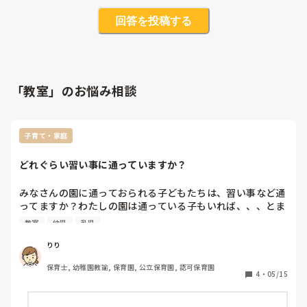
回答を投稿する
「教室」のお悩み相談
子育て・家庭
どれぐらい習い事に通っていますか？
みなさんの園に通っておられる子どもたちは、習い事など通
ってますか？わたしの園は通っている子もいれば、、、とま
ちまちなのですが、友だちの園だと、ほとんどみんな通って
教室
幼児
乳児
る！と言う話も聞くので、どれぐらいなのかなーと疑問に感
じています🤔週にどれぐらいなども教えてください💡
りり
保育士, 幼稚園教諭, 保育園, 公立保育園, 認可保育園
4
・
05/15