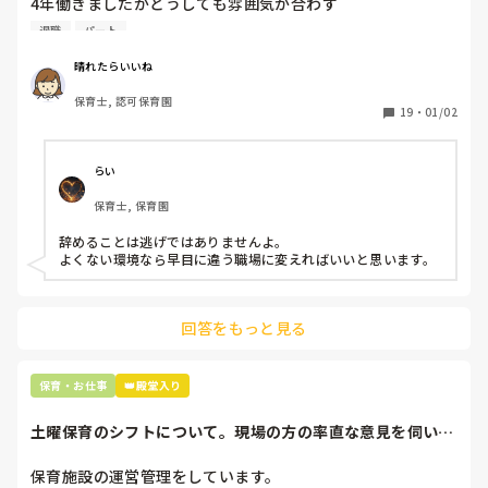
4年働きましたがどうしても雰囲気が合わず

退職しようと思っています。

退職
パート
周りの職員は、勤続10年以上から何十年という先生がほとん
晴れたらいいね
どです。

保育士, 認可保育園
保護者子どもの愚痴悪口が多く、

19
・
01/02
子どもの前でも

今で言う不適切保育も　

仕方ないよね

らい
もう何も言わずに

保育士, 保育園
子どもの言いなりになればいいんだね

などいう意見で…

辞めることは逃げではありませんよ。

よくない環境なら早目に違う職場に変えればいいと思います。
上の先生に相談することは難しそうです。

主任は同じ考えですし、園長は不在のことが多いです。

回答をもっと見る
最後の職場にしようと思っていましたが

正直苦しい。

辞めることは逃げ、と、過去辞めた人も何年も言われ続けて
保育・お仕事
👑殿堂入り
土曜保育のシフトについて。現場の方の率直な意見を伺いた
いです。
保育施設の運営管理をしています。
