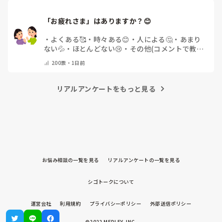
「お疲れさま」はありますか？😊
・
よくある🥰
・
時々ある😊
・
人による🤔
・
あまり
ない💦
・
ほとんどない😢
・
その他(コメントで教え
てください)
200
票・
1日前
リアルアンケートをもっと見る
お悩み相談の一覧を見る
リアルアンケートの一覧を見る
シゴトークについて
運営会社
利用規約
プライバシーポリシー
外部送信ポリシー
©2022 MEDLEY, INC.