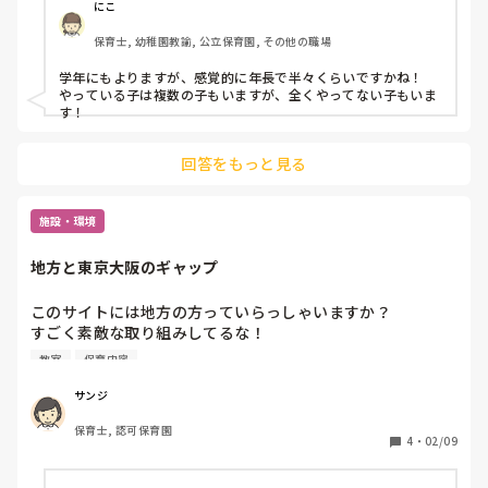
にこ
保育士, 幼稚園教諭, 公立保育園, その他の職場
学年にもよりますが、感覚的に年長で半々くらいですかね！

やっている子は複数の子もいますが、全くやってない子もいま
す！
回答をもっと見る
施設・環境
地方と東京大阪のギャップ
このサイトには地方の方っていらっしゃいますか？

すごく素敵な取り組みしてるな！

行きたい！けど東京かぁ‥

教室
保育内容
とか、

講演にきてほしい！

サンジ
遠いから無理です。とか。

保育士, 認可保育園
我が子にもこの習い事すてき！あー東京かぁ‥

4
・
02/09
と

地方と東京大阪の選択肢の幅に差を感じる事があります。
