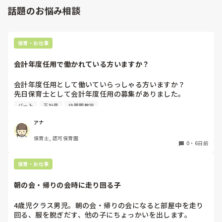
話題のお悩み相談
保育・お仕事
会計年度任用で働かれている方いますか？
会計年度任用として働いていらっしゃる方いますか？

先日保育士として会計年度任用の募集がありました。

赤ちゃん訪問を主にするようですが、園勤務ではなく、保育
パート
正社員
幼稚園教諭
士の資格を使われている方いたら教えて頂きたいです。

よろしくお願いします。
アナ
保育士, 認可保育園
0
・
6日前
保育・お仕事
朝の会・帰りの会時に走り回る子
4歳児クラス男児。朝の会・帰りの会になると部屋中を走り
回る、服を脱ぎだす、他の子にちょっかいを出します。
