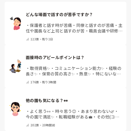
どんな場面で話すのが苦手ですか？
・
保護者と話す時が苦痛
・
同僚と話すのが苦痛
・
主
任や園長など上司と話すのが苦
・
職員会議や研修場
面で話すのが苦
・
話すことは苦痛じゃない♡
・
その
123
票・
残り1日
他(コメントで教えてください)
面接時のアピールポイントは？
・
取得資格✨
・
コミュニケーション能力✨
・
経験の
長さ✨
・
保育の質の高さ✨
・
熱意✨
・
特にないな
・
その他(コメントで教えて下さい)
176
票・
残り3時間
他の園も気になる？👀
・
よく思う👀
・
時々思う😊
・
あまり思わない🌿
・
今の園で満足✨
・
転職経験がある💼
・
その他(コメ
ントで教えてください)
202
票・
20時間前