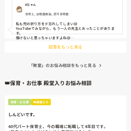
本を見なくても作れるようにしたいと思います😰

Aちゃん
保育士, 幼稚園教諭, 認可保育園
私も兜の折り方をド忘れしてしまい😅

YouTubeでみながら、もう一人の先生とおったことがありま
す。

情けないと思っちゃいますよね😅

私も基本の折り紙の折り方は勉強しなおそうと思いました！
回答をもっと見る
「教室」のお悩み相談をもっと見る
👑保育・お仕事 殿堂入りお悩み相談
保育・お仕事
👑殿堂入り
しんどいです。
40代パート保育士、今の職場に転職して4年目です。
