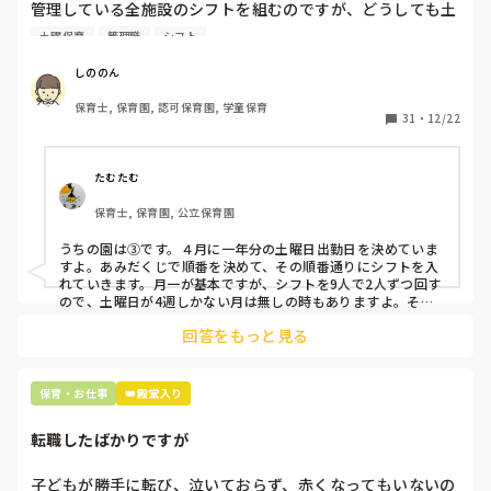
管理している全施設のシフトを組むのですが、どうしても土
曜保育だけは入れる方が少なく、いつも苦労しています。

土曜保育
管理職
シフト
応募の段階では皆、月1〜2回の土曜出勤があることに同意し
て入職しているはずですが、いざ勤務が始まると一日も土曜
しののん
出勤が出来ない方ばかりです。

保育士, 保育園, 認可保育園, 学童保育
31
・
12/22
そこで、

①土曜日の希望休は2日まで、と制限をかける

②毎月、必ず土曜保育に入ることのできる日を1日だけピッ
たむたむ
クアップしてもらう

保育士, 保育園, 公立保育園
③仮シフトが出た時、土曜出勤が難しければ自身で代わりの
人を交渉して見つけてもらう

うちの園は③です。４月に一年分の土曜日出勤日を決めていま
すよ。あみだくじで順番を決めて、その順番通りにシフトを入
上記のいずれかの対策を取り入れることを考えています。

れていきます。月一が基本ですが、シフトを9人で2人ずつ回す
ので、土曜日が4週しかない月は無しの時もありますよ。その
土曜日が出られない人は、同じシフト時間の人と自分で交代し
是非、現場の方の意見をお聞かせください。
回答をもっと見る
て貰い、主任に報告してます。
保育・お仕事
👑殿堂入り
転職したばかりですが
子どもが勝手に転び、泣いておらず、赤くなってもいないの