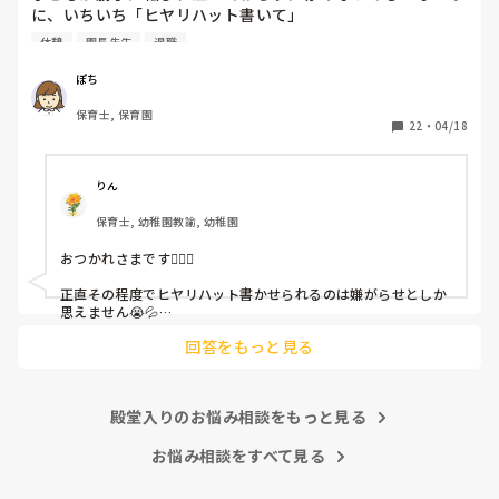
に、いちいち「ヒヤリハット書いて」

と書かされ

休憩
園長先生
退職
休憩時間に書くしかなく、辛いです

（そう言う本人は書かない）

ぽち
保育士, 保育園
しかも、上司に↑この内容でも

22
・
04/18
「どうしたらなくせるか」

ちゃんと考えて対策を練って書き込むようにと。

呼ばれて一緒に対策を考えさせられること多数

りん
保育士, 幼稚園教諭, 幼稚園
これだけで30〜40分拘束されて辛いです

おつかれさまです🙇🏻‍♀️

皆さんの園はどうですか?
正直その程度でヒヤリハット書かせられるのは嫌がらせとしか
思えません😭💦

他の先生方も同様のことをされているのでしょうか？

回答をもっと見る
あまりご無理されませんよう…😢
殿堂入りのお悩み相談をもっと見る
お悩み相談をすべて見る