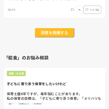
06/30
いいね
回答を投稿する
「給食」のお悩み相談
保育・お仕事
子どもに寄り添う保育をしたいけれど
保育士歴6年ですが、毎年悩むことがあります。

私の保育の目標は、「子どもに寄り添う保育」「メリハリも
大切に」です。

脅し
言葉かけ
保育室
今まで未満時クラスの単担任経験しかありませんが、毎年子