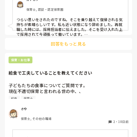
保育士, 認証・認定保育園
つらい思いをされたのですね。そこを乗り越えて復帰される気
持ちが素晴らしいです。私も近い状態になり辞めました。再就
職した時には、採用担当者に伝えました。そこを受け入れた上
で採用されて今頑張って働いています。

上司はどのように私のことを考えてるかは分かりませんが、他
回答をもっと見る
の職員に精神的に弱い子がいますが、その子に対してしっかり
様子を見てるし、ケアが必要な時は休ませたりもしてるのを見
てますので、私の考えとしては状態を分かって採用してもらえ
る方が大切にしてもらえるのではないかと思っています。
保育・お仕事
給食で工夫していることを教えてください
子どもたちの食事についてご質問です。

現在不適切保育と言われる世の中、、

苦手な食べ物を食べさせるのも不適切、だからと言って食べ
給食
保育士
させないのも不適切、と聞いて毎日色々と考えながら給食の
時間を過ごしています。現在は苦手な食べ物は最初から少し
さや
減らして提供しています。また、全く食べないことには無理
保育士, その他の職場
強いせず結局残しています。しかし子どもによっては本当に
2
・
18日前
食べなくて栄養面が心配になってしまいます。（これから暑
くなるので余計に、、）皆さんはどのように工夫して食事介