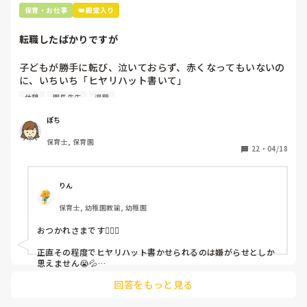
保育・お仕事
👑殿堂入り
転職したばかりですが
子どもが勝手に転び、泣いておらず、赤くなってもいないの
に、いちいち「ヒヤリハット書いて」

と書かされ

休憩
園長先生
退職
休憩時間に書くしかなく、辛いです

（そう言う本人は書かない）

ぽち
保育士, 保育園
しかも、上司に↑この内容でも

22
・
04/18
「どうしたらなくせるか」

ちゃんと考えて対策を練って書き込むようにと。

呼ばれて一緒に対策を考えさせられること多数

りん
保育士, 幼稚園教諭, 幼稚園
これだけで30〜40分拘束されて辛いです

おつかれさまです🙇🏻‍♀️

皆さんの園はどうですか?
正直その程度でヒヤリハット書かせられるのは嫌がらせとしか
思えません😭💦

他の先生方も同様のことをされているのでしょうか？

回答をもっと見る
あまりご無理されませんよう…😢