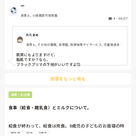
思っているかもしれません。まだ新年度始まって半月です
昼休憩で化粧直ししても、おやつの食べこぼしの掃除などで
し、そこまで怒らなくてもいいんじゃないか？と思ってしま
🐟
汗をかき、再び化粧が汗で落ちて、夕方にはほぼスッピンで
うのですが、やはりわたしは甘いのでしょうか…
保育士, 小規模認可保育園
す。

4
・
04/07
同僚は10歳年下の先生ばかりで、皆さん化粧しなくてもお美
しく。。。同年代の先生や年上の先生が居なくて、

わたあめ
職場で聞く人が居らず、実はとても困ってます💦

保育士, その他の職種, 保育園, 放課後等デイサービス, 児童発達支援
ホイトークの皆さまのお知恵をいただけますと本当に本当に
施設
本当に嬉しいです( ´ ▽ ` )

肌質にもよりますけど、

よろしくお願いしまーす！
脂肌ですか？なら、

ブラックプリマの下地がいいですよ🥰

回答をもっと見る
保育・お仕事
食事（給食・離乳食）とミルクについて。
給食が終わって、給食は完食。0歳児の子どものお昼寝の時
に10ヶ月の子どもを布団の上で掛け布団を枕代わりにして仰
離乳食
給食
0歳児