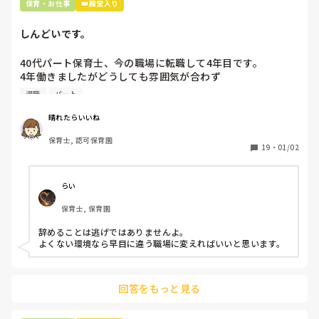
保育・お仕事
👑殿堂入り
こういうやり方をしている園は他にもあるのでしょうか？

しんどいです。
40代パート保育士、今の職場に転職して4年目です。

4年働きましたがどうしても雰囲気が合わず

退職しようと思っています。

退職
パート
周りの職員は、勤続10年以上から何十年という先生がほとん
晴れたらいいね
どです。

保育士, 認可保育園
保護者子どもの愚痴悪口が多く、

19
・
01/02
子どもの前でも

今で言う不適切保育も　

仕方ないよね

らい
もう何も言わずに

保育士, 保育園
子どもの言いなりになればいいんだね

などいう意見で…

辞めることは逃げではありませんよ。

よくない環境なら早目に違う職場に変えればいいと思います。
上の先生に相談することは難しそうです。

主任は同じ考えですし、園長は不在のことが多いです。

回答をもっと見る
最後の職場にしようと思っていましたが

正直苦しい。
