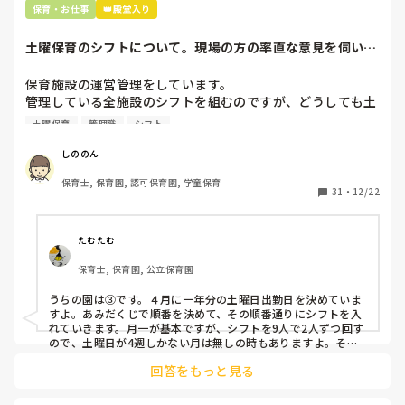
辞めることは逃げ、と、過去辞めた人も何年も言われ続けて
保育・お仕事
👑殿堂入り
土曜保育のシフトについて。現場の方の率直な意見を伺いた
いです。
保育施設の運営管理をしています。

管理している全施設のシフトを組むのですが、どうしても土
曜保育だけは入れる方が少なく、いつも苦労しています。

土曜保育
管理職
シフト
応募の段階では皆、月1〜2回の土曜出勤があることに同意し
て入職しているはずですが、いざ勤務が始まると一日も土曜
しののん
出勤が出来ない方ばかりです。

保育士, 保育園, 認可保育園, 学童保育
31
・
12/22
そこで、

①土曜日の希望休は2日まで、と制限をかける

②毎月、必ず土曜保育に入ることのできる日を1日だけピッ
たむたむ
クアップしてもらう

保育士, 保育園, 公立保育園
③仮シフトが出た時、土曜出勤が難しければ自身で代わりの
人を交渉して見つけてもらう

うちの園は③です。４月に一年分の土曜日出勤日を決めていま
すよ。あみだくじで順番を決めて、その順番通りにシフトを入
上記のいずれかの対策を取り入れることを考えています。

れていきます。月一が基本ですが、シフトを9人で2人ずつ回す
ので、土曜日が4週しかない月は無しの時もありますよ。その
土曜日が出られない人は、同じシフト時間の人と自分で交代し
是非、現場の方の意見をお聞かせください。
回答をもっと見る
て貰い、主任に報告してます。