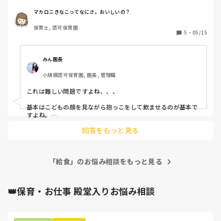
向けに寝かせた状態で、子どもに哺乳を持たせてミルク
（250㎖）を飲ませていました。

マカロニきなこってなにさ。おいしいの？
保育士は隣で見守るだけです。

保育士, 認可保育園
始めての光景でただただびっくりしています。

5
・
05/15
飲ませながら寝かすということみたいです。

こんな事って普通なのですか？

危なくないですか？事故起きたらどうするん？って思いまし
みん園長
た。

小規模認可保育園, 園長, 管理職
これは難しい問題ですよね、、、

ミルクは食事の一環だと思っていました。いや、多分働いて
いる園も食後のミルクという意味合いでは食事の一環なんだ
基本はこどもの顔を見ながら抱っこをして飲ませるのが基本で
と思うのですが…。

すよね。

でも、10ヶ月ならそろそろ食事の量も増え個人差はあります
回答をもっと見る
でも9人もいたらそんな人手に取られていられないし、難しい
がミルクの量も減ってくると思うし、コップの練習、すすり
こともありますよね。

飲みの練習をする頃だと思うので、ミルクをコップで飲むな
ど合理的な環境を整えたりして食事の仕方を獲得していく時
そのような園、まだまだたくさんあると思います💦
期だとおもうのですが…。

「給食」のお悩み相談をもっと見る
寝かしつけをミルクに頼っているような感覚なのでしょう
👑保育・お仕事 殿堂入りお悩み相談
か？

ちょっとカルチャーショックが大きくて、自分だけでは消化
できません。
