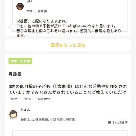
助や声掛けをしていますか？
らい
保育士, 保育園
栄養面、心配になりますよね。

でも、他の物で栄養が摂れていればいいのかなと思います。

苦手な理由も個々それぞれ違います。感覚的に無理な物もあり
ます。

その子に合わせて、減らしたら食べられる。一欠片だけ食べ
回答をもっと見る
る。ペロっとする。などスローステップでやっています。

集団生活の中で、お友達が美味しそうに食べていたから食べれ
る様になる事もあります。
保育・お仕事
月齢差
0歳の低月齢の子ども（1歳未満）はどんな活動や制作をされ
ていますか？みなさんがされていることなど教えていただけ
れば嬉しいです。　

制作
0歳児
保育内容
また日誌を書く際に、月齢差が大きく活動が分かれることが
多い場合、どのように書いておられますか？
ちょん
保育士, 幼稚園教諭, 小規模認可保育園
2
・
18日前