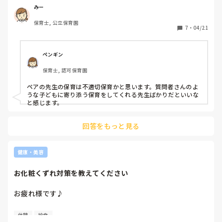
どもの甘えをどこまで受け止めるべきか悩みます。今のクラ
みー
スでは、在園児は試し行動が見られ、新入園児は私の対応で
保育士, 公立保育園
は座ったり、自分で食べる姿が見られないことが多いです。

7
・
04/21
新入園児→ママは？と泣き続けるが、他のクラスの先生が見
に来ると「ないてない」と泣き止み、泣かずに過ごします。
そのため、ペアの先生は「〇〇ぐみの先生くるよ」「赤ちゃ
ペンギン
んぐみいく？！」と脅し文句のようなことばかりその子に言
保育士, 認可保育園
います。また、ペアの先生が給食でそばにいると自分で食べ
ようとしますが、私がそばに行くと「がんばってる(私が以
ペアの先生の保育は不適切保育かと思います。質問者さんのよ
前、〇〇くんがんばってるねと声かけたから)」「ママ」と
うな子どもに寄り添う保育をしてくれる先生ばかりだといいな
泣き、「泣いてる？」と聞くと「ないてない」と言うけど自
と感じます。
分で食べようとはしないので、「大きい口でたべられるかな
ー？」「わー！すごい！じぶんで食べられたね」など声をか
回答をもっと見る
けますが、かけなければ自分で食べようとしません。ちなみ
に、ペアの先生に新入園児が「がんばってる」というと、
「がんばってないよ！自分で食べられるのにたべないじゃ
健康・美容
ん！」と言います。

在園児も、できるのにやらないことが多く、ペアの先生は部
お化粧くずれ対策を教えてください
屋に閉じ込めたり、強く叱ったりして言い聞かせています
が、わたしはできるだけ優しく伝えるようにしています。そ
お疲れ様です♪

れでもダメな時は「やるときはやるよ！」と低い口調で目を
合わせて伝え、手を添えながら一緒にやっています。きっと
朝、化粧しても昼には汗で全ての化粧が落ちて、ほぼスッピ
ペアの先生は、わたしのことを甘いとかメリハリがないとか
休憩
給食
ンになります😭
