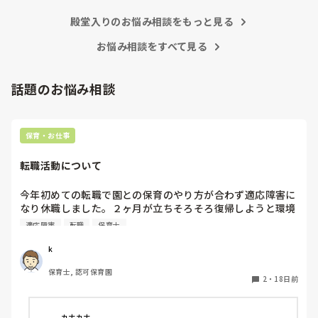
殿堂入りのお悩み相談をもっと見る
お悩み相談をすべて見る
話題のお悩み相談
保育・お仕事
転職活動について
今年初めての転職で園との保育のやり方が合わず適応障害に
なり休職しました。２ヶ月が立ちそろそろ復帰しようと環境
を変え転職活動をしていますが、皆さんは転職活動の際、適
適応障害
転職
保育士
応障害のことを採用担当者に話されて転職しましたか？
k
保育士, 認可保育園
2
・
18日前
カナカナ