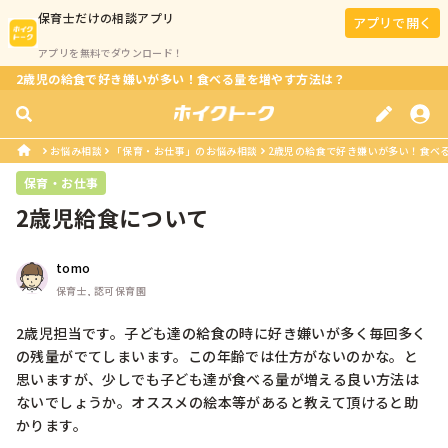
保育士
だけの相談アプリ
アプリで開く
アプリを無料でダウンロード！
2歳児の給食で好き嫌いが多い！食べる量を増やす方法は？
お悩み相談
「保育・お仕事」のお悩み相談
2歳児の給食で好き嫌いが多い！食べ
保育・お仕事
2歳児給食について
tomo
保育士, 認可保育園
2歳児担当です。子ども達の給食の時に好き嫌いが多く毎回多く
の残量がでてしまいます。この年齢では仕方がないのかな。と
思いますが、少しでも子ども達が食べる量が増える良い方法は
ないでしょうか。オススメの絵本等があると教えて頂けると助
かります。