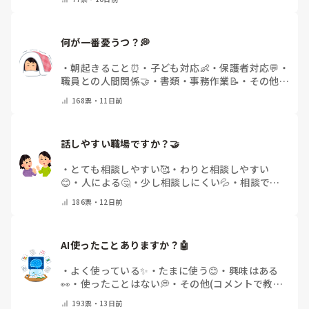
何が一番憂うつ？💭
・
朝起きること⏰
・
子ども対応👶
・
保護者対応💬
・
職員との人間関係🤝
・
書類・事務作業📝
・
その他
(コメントで教えてください)
168
票・
11日前
話しやすい職場ですか？🤝
・
とても相談しやすい🥰
・
わりと相談しやすい
😊
・
人による🤔
・
少し相談しにくい💦
・
相談でき
る人が少ない😢
・
その他(コメントで教えてくださ
186
票・
12日前
い)
AI使ったことありますか？🤖
・
よく使っている✨
・
たまに使う😊
・
興味はある
👀
・
使ったことはない💭
・
その他(コメントで教え
てください)
193
票・
13日前