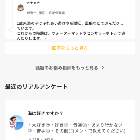
カナカナ
保育士, 認証・認定保育園
1歳未満の子はふれあい遊びや新聞紙、風船などで遊んだりし
ています。

これからの時期は、ウォーターマットやセンサリーボトルで遊
んだりします。

日誌については、低月齢の子は…高月齢の子は…とそれぞれ書
回答をもっと見る
いています。環境の作り方や配慮についてはまとめて書いたり
もしています。、
話題のお悩み相談をもっと見る
最近のリアルアンケート
海は好きですか？
・
大好き😍
・
好き😊
・
普通🤔
・
あまり行かない
💭
・
苦手😅
・
その他(コメントで教えてください)
77
票・
10日前