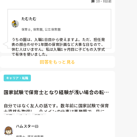
来ますか？

10
・
8日前
よかったら教えてください。
たむたむ
保育士, 保育園, 公立保育園
うちの園は、入職1日目から使えますよ。ただ、担任発
表の顔合わせや1年間の保育計画など大事な日なので、
休む人はいません。私は入職1ヶ月目に子どもの入学式
で有休を使いました。
回答をもっと見る
キャリア・転職
国家試験で保育士となり経験が浅い場合の転職
について
自分ではなく友人の話です。数年前に国家試験で保育
士資格を取得し、今メインの仕事は事務職で、月に
転職
パート
保育士
１〜2回登録制の保育士の仕事をしています。今後は
保育士をメインとして働きたいそうなのですが、経験
ハムスター🐹
が凄く浅いことや小学1年生の子育て中なのでいきな
り保育メインにすることも不安な様子です。小規模園
保育士, 認可保育園