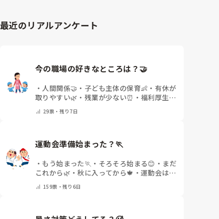
具体的に声をかけて進捗を確認する仕組みを作ってみて
ください。

最近のリアルアンケート
「毎日夕方に5分だけ進捗確認の時間を取る」などルー
ル化してしまうと、後輩も質問しやすくなりますよ。一
人で抱え込まず、声をかけやすい雰囲気作りから試して
みてくださいね。
今の職場の好きなところは？🤝 
・
人間関係🤝
・
子ども主体の保育👶
・
有休が
取りやすい🌿
・
残業が少ない⏰
・
福利厚生・
待遇✨
・
その他(コメントで教えてください)
29
票・
残り7日
運動会準備始まった？🏃
・
もう始まった🏃
・
そろそろ始まる😊
・
まだ
これから🌿
・
秋に入ってから🍁
・
運動会はな
いor終わった✨
・
その他(コメントで教えて
159
票・
残り6日
ください)
暑さ対策どうしてる？🥵