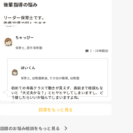
後輩指導の悩み
リーダー保育士です。

後輩指導で悩んでます。

保育士
初めて年長を持つ後輩がいますが

初めての割にわからないことを聞きにこなかったり、
ちゃっぴー
聞かないで様子見てると直前になるまで何もアクショ
ンがなかったり

保育士, 認可保育園
他の職員に聞いてる様子もなくて

1
・
18時間前
もう何考えてるんだかさっぱりです。

ほいくん
よほど自分に聞きづらいのか、聞く必要性さえ感じな
いのか、もうよくわからないです。

保育士, 幼稚園教諭, その他の職種, 幼稚園
対応にも悩みます。
初めての年長クラスで動きが見えず、直前まで相談もな
いと「大丈夫かな？」とヒヤヒヤしてしまいますし、ど
う接したらいいか悩んでしまいますよね。

後輩側は「何が分からないかも分からない状態」だった
回答をもっと見る
り、「こんなこと聞いたら迷惑かな」と抱え込んでいる
ケースがとても多いです。

待つスタイルから一歩踏み出して、リーダー側から「〇
話題のお悩み相談をもっと見る
〇の件、どこまで進んだ？」「困ってることない？」と