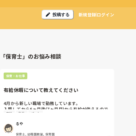
新規登録
ログイン
投稿する
「保育士」のお悩み相談
保育・お仕事
有給休暇について教えてください
4月から新しい職場で勤務しています。

入職してから6ヶ月後(7ヶ月目)から有給が使えるので
有給
乳児
パート
すが、今4ヶ月。

6ヶ月後って結構長いなあと実感し始めています。

るや
今までは4ヶ月目から使えていたような？

皆さんのところは新しい職員はいつから有給が使用出
保育士, 幼稚園教諭, 保育園