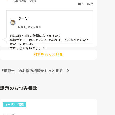
幼稚園教諭, 保育園
4
・
8日前
つーた
保育士, 認可保育園
月に3日〜4日の計算になりますか？

事情があって休んでいるのであれば、そんなクビになん
かなりませんよ。

サボりじゃないでしょ？

回答をもっと見る
同じクラスの先生が、もしも今後、いい気がしないと言
葉にしてきたり、冷たくあたるなど態度にひどく変化が
あることが出てきたら、その時には、話をして必要に応
じて謝るなりすればいいと思います。

「保育士」のお悩み相談をもっと見る
何も起きていない段階で、考えを深めすぎてしまうよ
り、これからの振る舞いだと思いますよ。

もしまた、休むことがありそうならば、事前に話してお
話題のお悩み相談
くことも大事かと。

憶測で考えて妄想を広げないことです。

デマがいつのまにか事実のようになってしまうのは、人
キャリア・転職
間の思い込みの度合いによるものです。