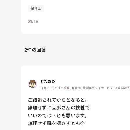
保育士
05/10
2
件の回答
わたあめ
保育士, その他の職種, 保育園, 放課後等デイサービス, 児童発達
ご結婚されてからとなると、

無理せずに旦那さんの扶養で

いいのでは？とも思います。

無理せず職を探さずとも😯
