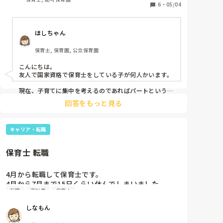
か放課後等デイサービスのパートからはじめて数年後
6
・
05/04
に正職員になりたいそうですが、もし皆さんが同じ立
場だとしたら、どのような働き方を検討しますか？40
ほしちゃん
代前半です
保育士, 保育園, 公立保育園
こんにちは。

友人で国家資格で保育士をしている子が何人かいます。

現在、子育てに集中を考えるのであればパートという枠
でさまざまな園を知りつつ、働くことが良いのではない
回答をもっと見る
かと思います。正直職場は合う合わないがあるかと思い
ますので、正規、正社員で働いてしまってから転職を考
えるよりも、パートであるならば転職もしやすいかと思
キャリア・転職
います。

いい園に出会えたら、そのまま採用もあるかもしれませ
んし。
保育士 転職
4月から転職して保育士です。

4月から7月まで15日くらい休んでしまいました。

転職
正社員
保育士
同じクラスの先生いるのですが、いい気しないと思い
ます。やめた方がいいですかね？また、クビになりま
しなもん
すかね？