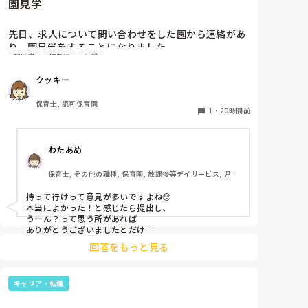
園見学
先日、求人について問い合わせをした園から連絡があ
り、園見学をすることになりました。

履歴書
持ち物
転職
私としては求人に応募したという認識ですが、『園見
学をご案内させていただきたいです』とのことで持ち
クッキー
物について質問しましたが、見学なので特にありませ
んとのこと

保育士, 認可保育園
1
・
20時間前
このような場合は本当に見学だけで終了なのでしょう
か？

わたあめ
それとも、やはり履歴書や職務経歴書を持参した方が
良いのでしょうか？
保育士, その他の職種, 保育園, 放課後等デイサービス, 児童
発達支援施設
持って行けって意見が多いですよね🥺

本当によかった！と感じたら提出し、

うーん？って思う所があれば

ありがとうございましたとだけ

伝えて個人情報の履歴書は渡さず帰ります🥺！

回答をもっと見る
一応、持参の準備だけはしときます！

キャリア・転職