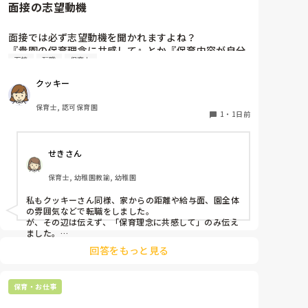
面接の志望動機
面接では必ず志望動機を聞かれますよね？

『貴園の保育理念に共感して』とか『保育内容が自分
面接
転職
保育士
に合ってると思いました』等々が多いかと思います
が、実際はどうなのでしょうか？

クッキー
私自身、園の雰囲気とか園の規模、保育内容は勘案し
ますが正直なところ、家から通いやすいか、給与はど
保育士, 認可保育園
うか…というところに重きを置いています

1
・
1日前
もちろんそんなことは話せませんが

皆さんは、志望動機をどのように答えていますか？ま
せきさん
た、本音はどうですか？
保育士, 幼稚園教諭, 幼稚園
私もクッキーさん同様、家からの距離や給与面、園全体
の雰囲気などで転職をしました。

が、その辺は伝えず、「保育理念に共感して」のみ伝え
ました。

あとは、自分の長所や得意なことが活かせそうだと感じ
回答をもっと見る
保育・お仕事