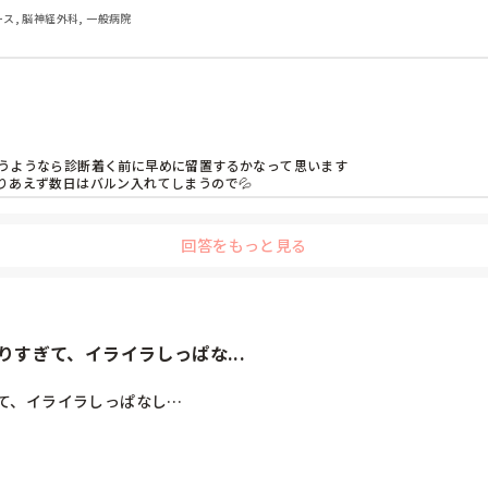
ナース, 脳神経外科, 一般病院
ようなら診断着く前に早めに留置するかなって思います 

りあえず数日はバルン入れてしまうので💦
回答をもっと見る
すぎて、イライラしっぱな...
、イライラしっぱなし…
