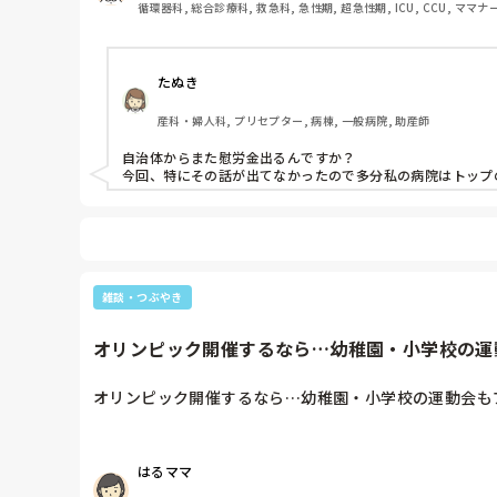
循環器科, 総合診療科, 救急科, 急性期, 超急性期, ICU, CCU, ママ
たぬき
産科・婦人科, プリセプター, 病棟, 一般病院, 助産師
自治体からまた慰労金出るんですか？

今回、特にその話が出てなかったので多分私の病院はトップ
雑談・つぶやき
オリンピック開催するなら…幼稚園・小学校の運動
オリンピック開催するなら…幼稚園・小学校の運動会も
はるママ