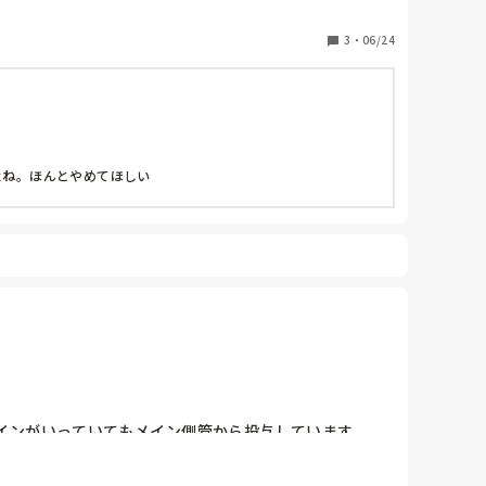
3
・
06/24
で仕方ありません…

よね。ほんとやめてほしい
ンがいっていてもメイン側管から投与しています。

ます…
