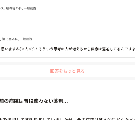
シビアな状況なので、ちょっと…と思ってしまいます。

ナース, 脳神経外科, 一般病院
う話も聞いています。

方も増えてきていて、危機感がなくなってきているような気がして不安
送別会をするそうです…

病棟, 消化器外科, 一般病院
思いますね(＞人＜;)！そういう思考の人が増えるから医療は逼迫してるんです
回答をもっと見る
の病院は普段使わない薬剤...
トを選択して薬剤投与していましたが、今の病院は基本的にどんなメイ
ても、今の病院はそれが当たり前になっているので話を流されてしまい
があれば教えてほしいです。