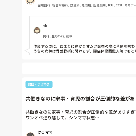
循環器科, 総合診療科, 救急科, 急性期, 超急性期, ICU, CCU, ママ
柚
内科, 整形外科, 病棟
体交するのに、あまりに痛がりオムツ交換の度に苦痛を味わう
うちの病棟は骨盤骨折に関わらず、腰痛体動困難入院でもと
雑談・つぶやき
共働きなのに家事・育児の割合が圧倒的な差があり
共働きなのに家事・育児の割合が圧倒的な差がありすぎて
ワンオペ通り越して、シンママ状態…

世の中のシンママさん、尊敬します！
はるママ