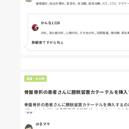
循環器科, 総合診療科, 救急科, 急性期, 超急性期, ICU, CCU, ママ
かんな1220
内科, 消化器内科, 心療内科, その他の科, 訪問看護, 慢性期, 終末
無観客ですからねぇ
看護・お仕事
骨盤骨折の患者さんに膀胱留置カテーテルを挿入す
骨盤骨折の患者さんに膀胱留置カテーテルを挿入するの
CTorレントゲンで骨盤骨折の診断がついたあと、サム
外来
はるママ