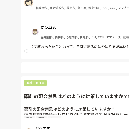
などの考えってどう思いますか？

私は職場的に(救急外来)感染のリスクが高く、まだまだ
循環器科, 総合診療科, 救急科, 急性期, 超急性期, ICU, CCU, ママ
実際に、医療者で2回ワクチンを打ってても感染したと言
世の中的にワクチン接種も進んできて2回打ち終わった
かぴ1220
主人の職場…クラスター発生したことがあるのに、今度
なんだか…とてもイヤです…
循環器科, 精神科, 心療内科, 救急科, ICU, CCU, ママナース, 
2回終わったからといって、日常に戻るのはやはりまだ早いと
看護・お仕事
薬剤の配合禁忌はどのように対策していますか？前
薬剤の配合禁忌はどのように対策していますか？

前の病院は普段使わない薬剤は必ず調べてから投与ルー
輸液
薬剤
ルート
コレとコレは配合禁忌のはずなのに…と思って声に出し
配合禁忌の対策や、配合禁忌が詳しくまとまった表など
はるママ