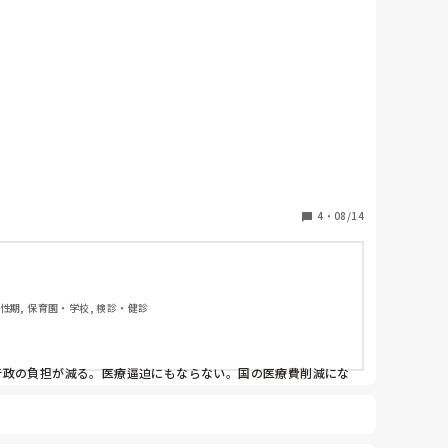
健所通さずに受診に来る人います…

4
・
08/14
下げたら…と思うと不安でしかないです
 慢性期, 保育園・学校, 検診・健診
行政の負担が減る。医療逼迫にもならない。国の医療費削減にな
ます。

ラにありますから、無理があります。早期発見にしたって、誰