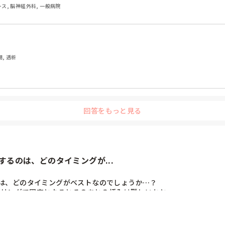
ナース, 脳神経外科, 一般病院
期, 透析
回答をもっと見る
るのは、どのタイミングが...
は、どのタイミングがベストなのでしょうか…？

スリングで固定となるとそのあとの挿入は難しいかと…