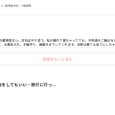
ナース, 脳神経外科, 一般病院
の面倒見ない。文句ばかり言う。私が疲れて寝ちゃってても、子供達のご飯は与
て、お風呂入れ、夕飯作り、歯磨きまでしてくれます。旦那は居ても当てにしち
回答をもっと見る
をしてもいい・旅行に行っ...