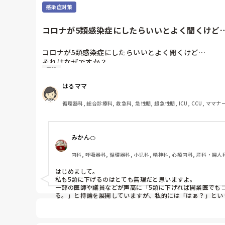
感染症対策
コロナが5類感染症にしたらいいとよく聞くけど…
コロナが5類感染症にしたらいいとよく聞くけど…

それはなぜですか？

家族
公費負担でなくなるから？

保健所通さずに受診できるから？

はるママ
保健所から"濃厚接触者にならないと言われた"とか"家
循環器科, 総合診療科, 救急科, 急性期, 超急性期, ICU, CCU, ママ
自分たちの軽率な行動のせいで感染した方もいるだろう
みかん🍊
感染力が高い、明確な治療法・治療薬も確立されていな
内科, 呼吸器科, 循環器科, 小児科, 精神科, 心療内科, 産科・婦人
はじめまして。

私も5類に下げるのはとても無理だと思いますよ。

一部の医師や議員などが声高に「5類に下げれば開業医でも
る。」と持論を展開していますが、私的には「はぁ？」という
また現在新型コロナウィルス感染症は1類でも2類ではないで
これまでにない感染力と致死性があるが故に、簡単に法律を
また開業医でコロナを診るなんて、無理でしょう。有床クリ