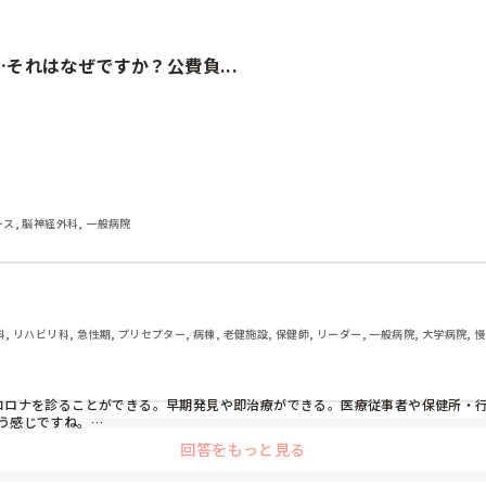
それはなぜですか？公費負...
族が陽性だったけど、自分はPCR受けさせてもらえない"とか、もう保
ナース, 脳神経外科, 一般病院
に公費負担って…と思ってしまうこの頃…

い、蔓延防止も緊急事態宣言もあまり効果がなくなってる今に5類に
科, リハビリ科, 急性期, プリセプター, 病棟, 老健施設, 保健師, リーダー, 一般病院, 大学病院,
コロナを診ることができる。早期発見や即治療ができる。医療従事者や保健所・
感じですね。

すよ。感染症法においては、新型インフルエンザ等感染症として特例枠になってい
回答をもっと見る
大きく動かすのは間違いだと思います。

ニックや個人病院ならともかく、無床の診療所なんて酸素配管のないところもザ