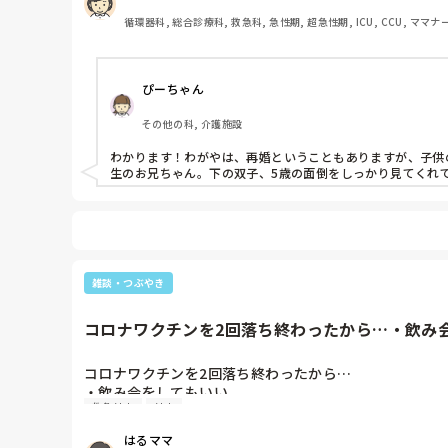
循環器科, 総合診療科, 救急科, 急性期, 超急性期, ICU, CCU, ママ
ぴーちゃん
その他の科, 介護施設
わかります！わがやは、再婚ということもありますが、子供
生のお兄ちゃん。下の双子、5歳の面倒をしっかり見てくれ
雑談・つぶやき
コロナワクチンを2回落ち終わったから…・飲み会
コロナワクチンを2回落ち終わったから…

・飲み会をしてもいい

救急外来
外来
・旅行に行ってもいい

・マスクを外してもいい

はるママ