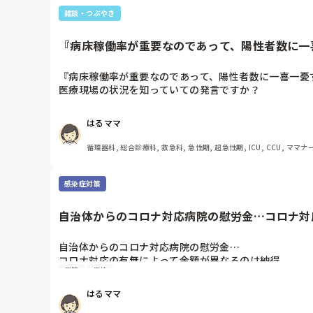
がPCR検査をするの？という感じですよ。

雑談・つぶやき
医療費の負担についても、確かに公費負担ではなく、これまで
らない状況になります。それは医療従事者だけでなく、患者さ
酸素投与、ひいてはICU入室、レスピor ECMO管理で
『病床稼働率が重要なのであって、陽性者数に一喜
負担になります。

そして5類に下げても、感染症法に定めるところの指定感染
そして5類に下げる事で保健所からの自宅待機や入院要請や
『病床稼働率が重要なのであって、陽性者数に一喜一憂
ます。

医療現場の状況を知っていての発言ですか？

デルタ株の感染力の強さ(水痘-帯状疱疹ウィルスと同程度
そーゆー問題ではない気がするのは、あたしだけ？

る事を思うと、5類にグレードダウンするのは今はとても無
はるママ
毎日フルPPEで働いている人の身にもなってほしい…
循環器科, 総合診療科, 救急科, 急性期, 超急性期, ICU, CCU, ママ
感染症対策
自治体からのコロナ対応病院の慰労金…コロナ対応
自治体からのコロナ対応病院の慰労金…

コロナ対応の有無によって金額が異なるのは納得

病院
病棟
救外で感染リスクが高く、コロナ疑い症例対応ばかりの看
非常勤なのに貰えるだけありがたいと言われるけど…常
はるママ