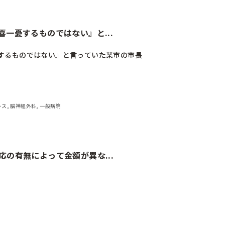
通り健康保険適用の3割負担(年齢などにより1〜2割負担)にしてもいいとも思
んや患者さん家族も…になります。レムデシビルは5日間投与で約38万円もしま
どれだけお金かかると思っているのでしょうか？3割負担にしても月に100万は下ら
一憂するものではない』と...
症であれば、診断と同時に保健所への報告義務があり、診断をした医師や行政はや
国民に対する自粛要請や消毒命令が出せなくなり、逆に感染者が増えます。そう
するものではない』と言っていた某市の市長

と言われています)と重症化率の高さ、確率としては低いもののブレイクスルー感
理だと思います。
ナース, 脳神経外科, 一般病院
の有無によって金額が異な...
護師と、PCR陰性確認してクリーンな患者しか対応していない病棟の
勤なのにコロナ疑い症例やコロナ症例対応していない人もいるのにそ