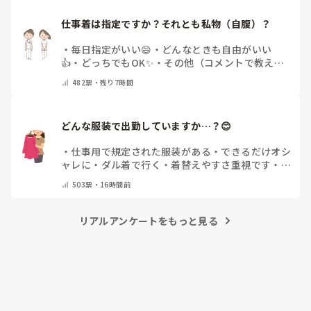
仕事着は指定ですか？それとも私物（自腹）？
・
毎日指定がいい😄
・
どんなときも自由がいい
👍
・
どっちでもOK✨
・
その他（コメントで教えて
ください）
482
票・
残り7時間
どんな服装で出勤していますか…？😊
・
仕事用で規定された服装がある
・
できるだけオシ
ャレに
・
ダル着で行く
・
着替えやすさ重視です
・
病
院のユニフォームそのまま
・
その時によって様々
・
503
票・
16時間前
その他(コメントで教えてください)
リアルアンケートをもっと見る