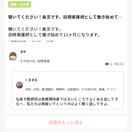
看護・お仕事
聞いてください！長文です。訪問看護師として働き始めて11
ヶ月になります...
聞いてください！長文です。

訪問看護師として働き始めて11ヶ月になります。

現在利用者様がやや少ないため、訪問件数は4〜5件/日。

時間外労働
カルテ
訪看
結構遠距離の方もおられるので、車の走行距離は40〜
110km/日。100km超える日は休憩時間もとれず、ほとんど
まゆ
車を運転しています。軽食とりながら運転していることも多
その他の科, 訪問看護
いです。比較的近場を廻るときは事務所に一旦帰って休憩で
2
・
04/12
きることもありますが…10分程度でぱぱっと食事を済ませて
記録をしています。ちなみに電子カルテではなく、手書きカ
ルテです。休憩時間がまともにとれないのは、訪問予定によ
くままる
ってしかたないな…とは思っています。（まぁ問題だと思い
内科, 外科, 循環器科, 精神科, 泌尿器科, その他の科, 病棟, クリニッ
ますが…）

ク, 訪問看護, 介護施設, 外来, 消化器外科, 一般病院, 終末期, オペ
勤務終了時間まで訪問の時は、直帰もしています。

室, 派遣
社長や取締役は医療関係者ではないところでよくある話しです
なので、記録が書けれず2.3日くらいたまってしまうこと
なー、私たちは駒扱いでというのはよく聞く話しですよ、
も…朝少し早めに事務所に行って記録することもあります
が、それは時間外勤務にはしていません。

それでも記録が書けなかったり、月末に向けて計画書や報告
回答をもっと見る
書作成したり等々はどうしても時間外になってしまいます。

うちの会社は訪問看護ステーションを2箇所（隣接する市で