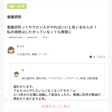
食介

看護・お仕事
記録

看護研究
オペ室から応援に行ったら間違いなく助手の手伝いになる。

看護研究ってやりたい人がやればいいと思いませんか？

受け持ちってそんなに大変？

私の病院はしたがっていなくても無理に

時間外になるくらい？？

毎年複数名選抜されて2、3年かけて看護研究して

オペ室忙しい時は手伝いにこんのに？

時間外労働
看護研究
手当
発表までやっています。

9割以上時間外でやってますし、別に手当が貰えるわけでも
私が別の病院だけど病棟看護師している時は清潔援助も陰部
にっく
ない。こちらにメリット無さすぎてやる気がでないです。

洗浄もオムツ交換2回もちゃんとまわれる時間作って記録含
その他の科, 病棟, リーダー
看護研究がない病院ってあったりするんですかね？、、
めて定時で終わってたのに。

4
・
12/12
コロナの影響もあるやろけど、それぞれの業務の効率化もや
う
消化器内科, 整形外科, プリセプター, ママナース, 病棟, 訪問看護, 
リーダー, 消化器外科, 一般病院
超わかります。

でもたぶんやりたい人いなくないですか？ｗ

2〜3年かける間に妊娠して産休入ったり、普通に別件が理由で
辞めたりありますよね。

そしてろくな研究もされてないうちの病院。。。
回答をもっと見る