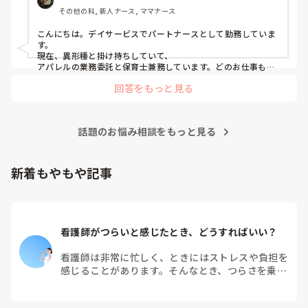
その他の科, 新人ナース, ママナース
こんにちは。デイサービスでパートナースとして勤務していま
す。

現在、異形種と掛け持ちしていて、

アパレルの業務委託と保育士兼務しています。どのお仕事も、
家庭の事情や掛け持ち理解して頂いているので働きやすさは抜
回答をもっと見る
群です。

収入は、病棟看護師1本よりは今は劣りますが、時間に対して
のコスパはいいので在宅ワークも検討しています。
話題のお悩み相談をもっと見る
新着もやもや記事
看護師がつらいと感じたとき、どうすればいい？
看護師は非常に忙しく、ときにはストレスや負担を
感じることがあります。そんなとき、つらさを乗り
越えるためにはどうすればよいでしょうか？この記
事では、看護師がつらさを感じたときの対処法や秘