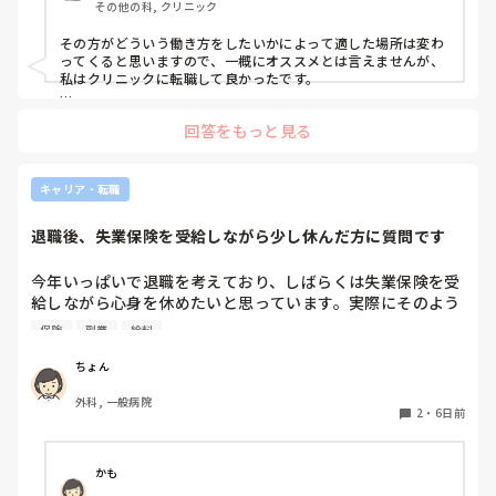
その他の科, クリニック
その方がどういう働き方をしたいかによって適した場所は変わ
ってくると思いますので、一概にオススメとは言えませんが、
私はクリニックに転職して良かったです。

夜勤が身体に合わず、病棟での働き方にも疲れてしまったの
回答をもっと見る
で、日勤のみの働き方ができるところを求めました。

働きたい科が明確だったので、その診療科のクリニックに転職
しようと思いました。

キャリア・転職
日勤のみの働き方になってから、体調はすこぶる良好です
(•̀ω•́)⸝ި ʕᦏ⌎

退職後、失業保険を受給しながら少し休んだ方に質問です
仕事内容も自分に合うところを求めて幾度もクリニックを転々
としました。

残業はどこのクリニックもほとんどありませんでした。

今年いっぱいで退職を考えており、しばらくは失業保険を受
給しながら心身を休めたいと思っています。実際にそのよう
お休みの取りやすさは、クリニックの規模によって異なると思
な過ごし方をされた方は、どのくらい休みましたか？「休ん
います。

保険
副業
給料
で良かったこと」や「こうしておけば良かった」と思うこと
大きなところであれば、その分スタッフの数が多いですし、シ
フト制になったりします。

があれば教えていただきたいです。
ちょん
人数が多いところは比較的お休みも取りやすいのではないかと
思います。

外科, 一般病院
2
・
6日前
私はシフト制は嫌なので、曜日固定のところを選ぶようにして
きました。

これまで勤めてきたクリニックは、看護師が二人体制で全体の
かも
スタッフ数も少ないところがほとんどでした。
