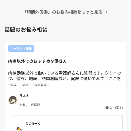
「時間外労働」のお悩み相談をもっと見る
話題のお悩み相談
キャリア・転職
病棟以外でのおすすめな働き方
病棟勤務以外で働いている看護師さんに質問です。クリニッ
ク、健診、施設、訪問看護など、実際に働いてみて「ここを
選んで良かった」と思う職場はありますか？仕事内容や残業
残業
施設
訪問看護
の有無、お休みの取りやすさも知りたいです。
ちょん
外科, 一般病院
2
・
6日前
まどれーぬ