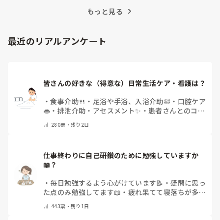
訣を紹介します。
もっと見る
最近のリアルアンケート
皆さんの好きな（得意な）日常生活ケア・看護は？
・
食事介助🍴
・
足浴や手浴、入浴介助🛀
・
口腔ケア
👄
・
排泄介助・アセスメント✨
・
患者さんとのコミ
ュニケーション😊
・
特にない
・
その他（コメント
280
票・
残り2日
で教えてください）
仕事終わりに自己研鑽のために勉強していますか
📖？
・
毎日勉強するよう心がけています📝
・
疑問に思っ
た点のみ勉強してます📖
・
疲れ果てて寝落ちが多い
なぁ…😅
・
休日にまとめてやりますっ❕
・
その他
443
票・
残り1日
（コメントで教えてください）