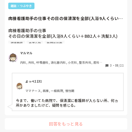
す）経営していて、社長（日和見主義、軽い）→取締役（気
雑談・つぶやき
分屋、基本的に人を見下している）→それぞれの事務所に管
理者→それぞれの事務所にスタッフがいます。私の所属して
病棟看護助手の仕事その日の保清潔を全部(入浴9人くらい＋
いる事務所（Aとする）のほうが利用者様が少ないのに、も
BB2人＋洗髪...
う一箇所の事務所（Bとする）と同じくらい時間外勤務があ
病棟看護助手の仕事

るのはおかしいと取締役。カルテを持って出て、途中で書け
その日の保清潔を全部(入浴9人くらい＋BB2人＋洗髪3人)

と。

吸引交換

そもそも紙カルテを外に持ってでるのもどうかと思うし、ろ
環境整備
食事介助
時間外労働
検査だし

くに休憩もとれないのに（ほぼ運転してるのに）記録は書け
配茶

ないし。

マルマル
環境整備

うち（A事務所）とB事務所の訪問範囲も違えば移動距離も
内科, 外科, 呼吸器科, 消化器内科, 小児科, 整形外科, 産科・
入退院のベット清掃

違う。単純に訪問件数と時間外の時間だけみておかしいとい
3
・
08/21
婦人科, 耳鼻咽喉科, 皮膚科, 泌尿器科, リハビリ科, 救急科, 
日勤で1回のオムツ交換と陰部洗浄

うのは変だと思うんです。

急性期, 超急性期, ICU, CCU, HCU, プリセプター, 病棟, リー
トイレ介助

ダー, 神経内科, 脳神経外科, GCU, 消化器外科, 一般病院, 大
うちの管理者はそのあたり分かってくださっているので、取
学病院, 慢性期, 終末期, オペ室
食事時の離床と車椅子移乗

締役に反論はしてくれているし、社長にもうちのスタッフの
よっぺ1231
コール対応

状況を説明してくれています。

ママナース, 病棟, 一般病院, 慢性期
食介

どうしても必要な時間外勤務しかつけていないのですが、そ
配膳と下膳

れも「悪」と捉えられているのってなんだかムカついて…。

今まで、働いてた病院で、保清潔に看護師が入らない所、何ヵ
必要な時間外勤務も認めてくれないなんて、辞めたくなる理
所かありましたけど、疑問を感じる。
これを1〜2人でやってるらしい。

由にしてもいいですかね？

どうしたら、あの取締役にギャフン（死語ですね…）と言わ
看護師は受けもち

せられるのか…

回答をもっと見る
バイタル測って創部処置や褥瘡処置

何でもいいです。ご意見ください！
注入
