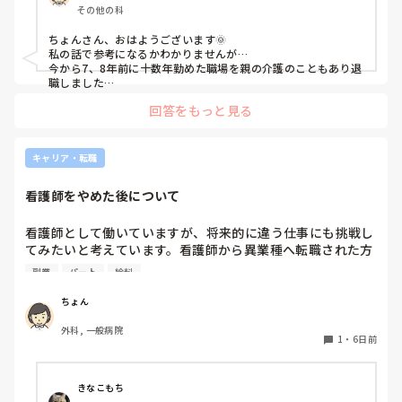
必要最低限の人員しかいないので、誰か一人でも休まれたら困
その他の科
るという状況のため、お休みが取りやすい環境ではなかったで
すね(´･ω･`; )

ちょんさん、おはようございます🌞

私の話で参考になるかわかりませんが…

でも年間休日が多いところを選ぶようにしていますので、お休
今から7、8年前に十数年勤めた職場を親の介護のこともあり退
みが少なくてつらいと思ったことはないです。

職しました

期限を決めて休んだわけではなかったので気づいたら4年も休
私は既婚ですが子どもがいないのと、自分の体調不良とかもほ
回答をもっと見る
んでいました💧

ぼほぼないので、

休職後1年余りで親の介護が終わったのですが

急なお休みが取れなくても別に困らないのかもしれません。
たまたまその4年がコロナと丸被りして旅行にも行けず、友達
と会うことすらままならず、な感じでした

キャリア・転職
ただ、元々家にいるのが苦痛になるタイプではなかったので主
婦生活満喫しまくりました（笑）

看護師をやめた後について
なのでよかったことといったら

親を看取れたこと、主婦生活満喫できてゆっくり休めたことで
すかね〜

看護師として働いていますが、将来的に違う仕事にも挑戦し
こうしておけば良かった、はあまり浮かばないのですがパソコ
てみたいと考えています。看護師から異業種へ転職された方
ンを習っていたらよかったかなと思うくらいですかね

がいましたら、転職理由や今のお仕事の働きやすさ、収入面
看護師してると時に長い休みが必要な時もあると思います

副業
パート
給料
などを教えていただけると参考になります。
ちょんさんもちょんさんがもう大丈夫かな、と思えるくらいま
でゆっくりされたらいいのではないかと思います😊

ちょん
なが〜いお休み、サイコーですよ👍️
外科, 一般病院
1
・
6日前
きなこもち