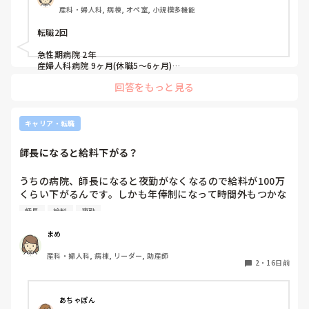
産科・婦人科, 病棟, オペ室, 小規模多機能
転職2回

急性期病院 2年

産婦人科病院 9ヶ月(休職5～6ヶ月)

地域包括 現在3ヶ月

回答をもっと見る
です。参考になれば幸いです
キャリア・転職
師長になると給料下がる？
うちの病院、師長になると夜勤がなくなるので給料が100万
くらい下がるんです。しかも年俸制になって時間外もつかな
くなる。それって普通なんでしょうか。夜勤ありで主任まで
師長
給料
夜勤
で定年までいくのってしんどいでしょうか。みなさんのまわ
りのり4-50代の方々、どうですか？
まめ
産科・婦人科, 病棟, リーダー, 助産師
2
・
16日前
あちゃぽん