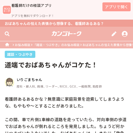
看護師
だけの相談アプリ
アプリで開く
アプリを無料でダウンロード！
おばあちゃんの怯えた表情から想像する、看護師あるある？
お悩み相談
「雑談・つぶやき」のお悩み相談
おばあちゃんの怯えた表情から想像
雑談・つぶやき
道端でおばあちゃんがコケた！
いりごまちゃん
産科・婦人科, 病棟, リーダー, NICU, GCU, 一般病院, 助産師
看護師あるあるかな？無意識に家庭背景を詮索してしまうよう
な、もやもや〜とすることがありました。

この間、車で片側1車線の道路を走っていたら、対向車側の歩道
でおばあちゃんが倒れるところを発見しました。ちょうど何か