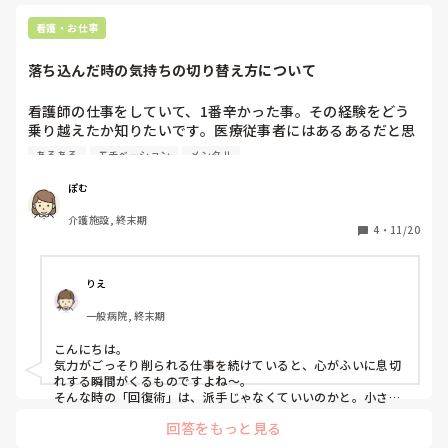
ません、、、

看護・お仕事
いつか落ち着く日が来るのでしょうか？
落ち込んだ時の気持ちの切り替え方について
看護師の仕事をしていて、1番辛かった事。その経験をどう
乗り越えたか知りたいです。医療従事者にはあるあるだと思
いますが、本当に大変な事が多い中、落ち込んだりした時の
あるある
モチベーション
メンタル
気持ちの立て直し方や、前を向けたきっかけなどあれば教え
てください。
ぽむ
介護施設, 終末期
4
・
11/20
りえ
一般病院, 終末期
こんにちは。

気力がごっそり削られる仕事を続けていると、心がふいに息切
れする瞬間がくるものですよね～。

そんな時の「回復術」は、派手じゃなくていいのかと。小さく
て確実なものが効くのかなぁ。

回答をもっと見る
感情を外に出す“排気”をつくる
