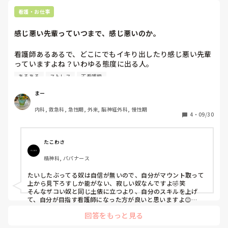
看護・お仕事
感じ悪い先輩っていつまで、感じ悪いのか。
看護師あるあるで、どこにでもイキり出したり感じ悪い先輩
っていますよね？いわゆる態度に出る人。

あるある
ストレス
正看護師
私が1年目の時、4、5年目の先輩にあからさまに嫌われてま
した。当時の私も未熟だったし、問題児でしたし、看護の世
まー
界というのがよく分かってなかったのも事実です。

内科, 救急科, 急性期, 外来, 脳神経外科, 慢性期
4
・
09/30
何回か部署移動や転職を重ねて今に至りますが、あの手のタ
イプの気持ちっていまだにわかりません。

たこわさ
いまだに挨拶しても無視されたり、あの冷ややかな目線や嫌
精神科, パパナース
そうな表情とかはいまだに忘れられません。

たいしたぶってる奴は自信が無いので、自分がマウント取って
ちなみに私は社会人経験から看護師になったので余計、あの
上から見下ろすしか能がない、寂しい奴なんですよ🤣笑

独特の感じが理解できません。

そんなザコい奴と同じ土俵に立つより、自分のスキルを上げ
て、自分が目指す看護師になった方が良いと思いますよ😊

馬鹿に塗る薬は無いと言いますし😂

ああいうイキり出す人や感じ悪い人ってどこに行ってもそん
回答をもっと見る
相手にするだけ時間の無駄です😊
な感じなんでしょうか？私は絶対調子に乗ってるとしか思え