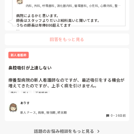
内科, 外科, 呼吸器科, 消化器内科, 循環器科, 小児科, 心療内科, 整形
外科, 産科・婦人科, 耳鼻咽喉科, 皮膚科, 泌尿器科, リハビリ科, 総
合診療科, 救急科, 超急性期, ICU, CCU, HCU, その他の科, ママナー
病院によるかと思います。

ス, 外来, 神経内科, 脳神経外科, NICU, 消化器外科, 一般病院, 慢性
師長はスタッフよりだいぶ給料高いと聞いてます。

期, 回復期, 終末期, オペ室, 透析, 検診・健診
うちの師長は年俸800超えてます

正直、夜勤ありの主任まではわりとしんどいかと思います。だ
回答をもっと見る
ったら、降格して一般スタッフしてますよ。

わたしは管理職手当もらっても主任したくなくて、管理職断り
つづけてマス。

副主任で月五千円

新人看護師
主任で月一万

鼻腔吸引が上達しない
やってられないです笑
療養型病院の新人看護師なのですが、最近吸引をする機会が
増えてきたのですが、上手く痰を引けません。

鼻腔はそもそも全然入らない人もいるし、入ったと思ったら
吸引
新人
正看護師
中で壁？に引っ付いたりして全然思うようにいきません。

カテーテルを回転させながら、とよく聞きますが、そもそも
ありす
壁に引っ付いてて回せないし、どうしても上下に動かしてし
新人ナース, 病棟, 慢性期, 終末期
まいます。

0
・
16日前
教科書を読んでも動画を見ても、いざ実践すると上手くいか
なくて、不器用なんだなぁと落ち込んでます......

やっぱり数をこなしていかないとどうにもならないんでしょ
話題のお悩み相談をもっと見る