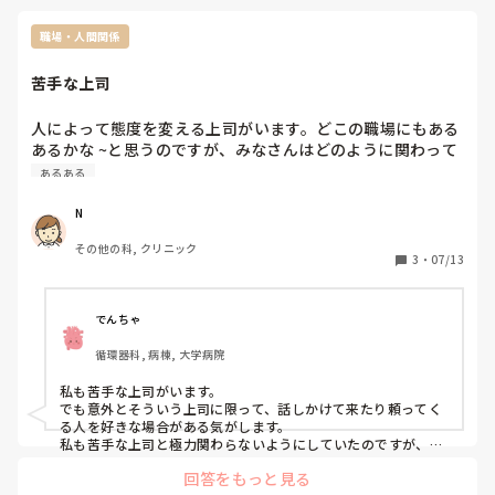
誰かと話してもいいし、スマホのメモにばーっと書き出すのも
効果が高い。

職場・人間関係
看護の仕事は「受け止め役」になりがちだから。

短時間で神経を整えるルーティンをもつ

苦手な上司
３分の深呼吸、温かい飲みもの、帰宅後にシャワーを長めに浴
びる…など“自律神経のスイッチ”を決めておくと、気持ちの落
差が小さくなる。

人によって態度を変える上司がいます。どこの職場にもある
あるかな ~と思うのですが、みなさんはどのように関わって
自分の価値を“可視化”する

いますか？直属の上司なので嫌でも関わりがあります、、
落ち込んだ時は自分への評価が歪む。

あるある
最近できたことを３つだけ書く…これだけで脳が「まだいけ
る」と思い出す。

N
刺激を入れ替える

職場の色が濃すぎると気持ちが沈みがち。散歩、音楽、香り、
その他の科, クリニック
3
・
07/13
動画…なんでもいい。“別の世界に触れる”瞬間を意図的につく
でんちゃ
循環器科, 病棟, 大学病院
私も苦手な上司がいます。

でも意外とそういう上司に限って、話しかけて来たり頼ってく
る人を好きな場合がある気がします。

私も苦手な上司と極力関わらないようにしていたのですが、意
外とプライベートなこととか話してみると態度が一変したって
回答をもっと見る
いう経験があるので、
