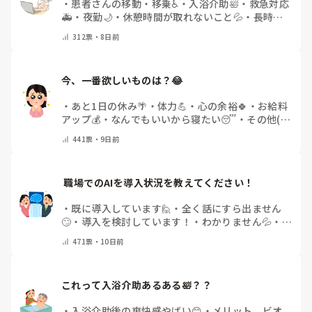
・
患者さんの移動・移乗♿
・
入浴介助🛀
・
救急対応
🚑
・
夜勤🌙
・
休憩時間が取れないこと💦
・
長時間
勤務⌚
・
ナースコール対応…📞
・
そんなにきついと
312
票・
8日前
思わない😊
・
その他(コメントで教えてください)
今、一番欲しいものは？😂
・
あと1日の休み🌴
・
体力💪
・
心の余裕🍀
・
お給料
アップ💰
・
なんでもいいから寝たい😴
・
その他(コ
メントで教えてください)
441
票・
9日前
 職場でのAIを導入状況を教えてください！
・
既に導入しています🙋
・
全く話にすら出ません
🙄
・
導入を検討しています！
・
わかりません💦
・
そ
の他(コメントで教えて下さい)
471
票・
10日前
これって入浴介助あるある🛀？？
・
入浴介助後の爽快感やばい😊
・
メリット、ビオ