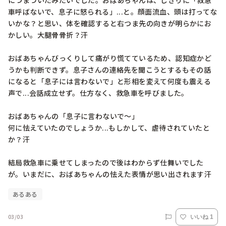
につまづいたみたいでした。おばあちゃんは、しきりに「救急
車呼ばないで、息子に怒られる」...と。顔面流血、頭は打ってな
いかな？と思い、体を確認すると右つま先の向きが明らかにお
かしい。大腿骨骨折？汗

おばあちゃんびっくりして痛がり慌てているため、認知症かど
うかも判断できず。息子さんの連絡先を聞こうとするもその話
になると「息子には言わないで」と形相を変えて何度も震える
声で...会話成立せず。仕方なく、救急車を呼びました。

おばあちゃんの「息子に言わないで〜」

何に怯えていたのでしょうか...もしかして、虐待されていたと
か？汗

結局救急車に乗せてしまったので後はわからず仕舞いでした
が。いまだに、おばあちゃんの怯えた表情が思い出されます汗
あるある
03/03
いいね 1