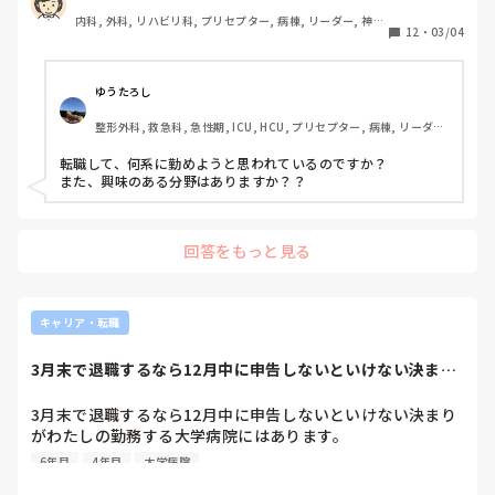
うのではないかととても不安です。

内科, 外科, リハビリ科, プリセプター, 病棟, リーダー, 神経
転職しようにも来年プリセプターをやるため再来年の6年目
12
・
03/04
もやもやしたので吐き出させて頂きました。

内科, 脳神経外科, 一般病院, 大学病院
となります。6年目の急性期経験ない看護師は受け入れてく
れるのでしょうか。この漠然とした不安に最近悩まされてい
ます。一応リハ科の業務は問題なく行えています。おんなじ
ゆうたろし
ような経験した方いらっしゃいますでしょうか。

整形外科, 救急科, 急性期, ICU, HCU, プリセプター, 病棟, リーダ
ー, 神経内科, 一般病院, 透析
すみません追記です

転職して、何系に勤めようと思われているのですか？

うつ病はもう治療終わっており内服も何も飲んでなく病院に
また、興味のある分野はありますか？？
もかかってないです

現在はあの頃と比べて普通に戻ったと思っています

ただトラウマがあるので急性期怖いといった感じです
回答をもっと見る
キャリア・転職
3月末で退職するなら12月中に申告しないといけない決まり
がわたしの勤務...
3月末で退職するなら12月中に申告しないといけない決まり
がわたしの勤務する大学病院にはあります。

悩んだ結果いろんな理由があり、12月には言い出せず、来週
6年目
4年目
大学病院
年度末の面談があるのでそこで言おうと思ってます。
