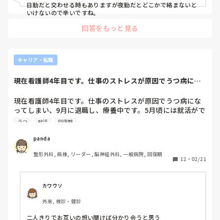
日勤だと交わせる時もありますが夜勤だとどこかで絡まないと
いけないので辛いですね。
回答をもっと見る
キャリア・転職
現在看護師4年目です。仕事のストレスが原因でうつ病にな
ってしまい、9月...
現在看護師4年目です。仕事のストレスが原因でうつ病にな
ってしまい、9月に退職し、療養中です。5月頃には就活がで
きそうです。また看護師として働きたいなと思っています。
うつ
就活
回復期
今までは脳外科、整形外科、回復期で仕事をしていました
が、精神科に興味があり、自分が病気になったことからも、
panda
挑戦してみようかな、と思っています。同じように病気を抱
整形外科, 病棟, リーダー, 脳神経外科, 一般病院, 回復期
えながら働いている方は、自分の中で可能な範囲で働けてい
12
・
02/21
ますか？それは病院に交渉すれば考慮してもらえますか？？
常勤でなくパートで調節してますか？
カワウソ
外来, 検診・健診
二人きりでお互いの想い聞けば分かり会うと思う