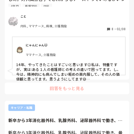
も不安です。心療内科受診歴あり、それつながりの病気休暇
4年目
看護学校
内科
も何回ももらいました。それでも今までやってこれたのです
が、長続きしないです。安定剤もらって飲みながら勤務して
こと
も、仕事中キツイ頭痛が何度も来て、仕事にならなくて自分
内科, ママナース, 病棟, 介護施設
で勝手に飲むのやめました。なんでこんな仕事選んだのかな
8
・
02/08
って、後悔するときたまにあるけど、なっちゃったからしょ
ーがないし。いくら技術や知識ばかり増えても、周りの人た
ちといい感じでムリなくつながれるようにならなきゃ、仕事
にゃんにゃん🐱
はいつまでもキツイばっかりだなぁって思います。年取って
ママナース, 介護施設
看護学校入ったのですが、最後までなかなか馴染めなかっ
た。14年たっても変わってない気がします。けど、やっと最
14年、やってきたことはすごいと思います😉私は、特養です
近少しだけこの仕事嫌いじゃないなぁと思い出しました。

が、実は❕ある１人の看護師との考えの違いで困ってます。し、
今働いてるのは施設ですが、食事摂取量や排泄回数とか報告
今は、精神的にも病んでしまい軽めの薬内服して、その人の価
するとき、やたらと細かく正確におぼえとかないとって、意
値観と思ってます。思うようにしてます😅

参考になるか分かりませんが…父に言われました。『自分が、
識してしまって、気づいたら頭がヘトヘトに疲れはててま
回答をもっと見る
バカだからゴメンね➰』と言えばいいと。

す。なんでも一人で仕事を解決しようと思ってしまうし。周
数値を気にするのは、あなたの特技、価値観です😉まわりと同
りの人見てたらそんなに厳密にしてない気がします。同じ精
じではなくてもいいと思います。その特技を生かして、明るく
度を周りにも求めようとしてる自分を感じる時があります。

やっていったらどうでしょう🎵あとは、なるべく『ありがと
もちろん、そうならないように、ゴリ押ししないように、ソ
う』って言うことが、大事です😉
キャリア・転職
フトに確認するよう気をつけています。まわりナースじゃな
い人が多いので。でも、同じ立場のナースには同レベルの精
新卒から3年消化器外科、乳腺外科、泌尿器外科で働き、最
度を求めようとしてしまう。急性期でもないし、医療的にパ
終HCU勤務して...
シッと決めとかないといけないわけでもないのにさ( 
新卒から3年消化器外科、乳腺外科、泌尿器外科で働き、最