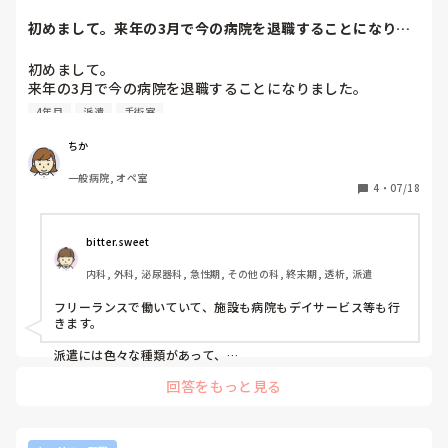
怒られて伸びる子もいれば、褒められて伸びる子もいてそれぞ
れですが、やはりダメな事はダメ！と言ってあげることもその
初めまして。来年の3月で今の病院を退職することになりま
子のためです。

した。そして、来...
指導する側も体力・気力を使いますよね…

初めまして。

できれば穏便に過ごしたいですもんね…

来年の3月で今の病院を退職することになりました。

先輩たちはどうやって指導していたか、先輩だったらこうゆう
そして、来年の9月に他県に引っ越すことも決まっていま
4年目
派遣
手術室
場合はどう対応するか、聞いてみてもいいかもしれませんよ！

す。

一人で抱え込まないで下さいね！
ですので来年の4月〜8月までの間、派遣をしようと考えてい
ちか
ます。

一般病院, オペ室
しかし、手術室の経験が4年目。病棟経験が0です。

4
・
07/18
自分に派遣としてちゃんと働けるのか不安があります。

もし、過去･現在派遣をされている方がいらしたら

bitter.sweet
派遣として働いてみた印象、メリットデメリット

内科, 外科, 泌尿器科, 急性期, その他の科, 終末期, 透析, 派遣
派遣をする際気をつけなくてはいけないことなど教えていた
だけたらなと思います。

フリーランスで働いていて、施設も病院もデイサービス等も行
きます。

派遣には色々な種類があって、

短期、長期、単発があります。

回答をもっと見る
メリットは期間がある程度決まっているので、就業場所が合わ
なかったら期間が終了したら別の場所に移動できる為、合わな
かった時に辞めるのが難しくはないです。

また、派遣は比較的定時で帰れる所が多いです。
