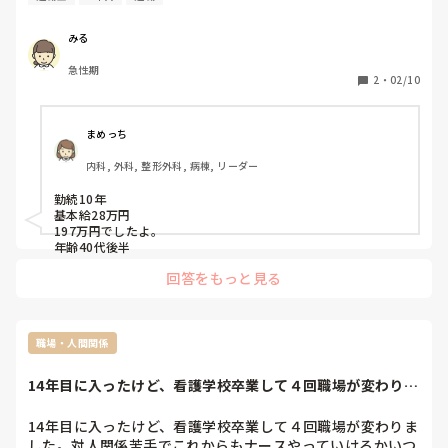
みる
急性期
2
・
02/10
まめっち
内科, 外科, 整形外科, 病棟, リーダー
勤続10年

基本給28万円

197万円でしたよ。

年齢40代後半
回答をもっと見る
職場・人間関係
14年目に入ったけど、看護学校卒業して４回職場が変わりま
した。対人関係...
14年目に入ったけど、看護学校卒業して４回職場が変わりま
した。対人関係苦手でこれからもナースやっていけるかいつ