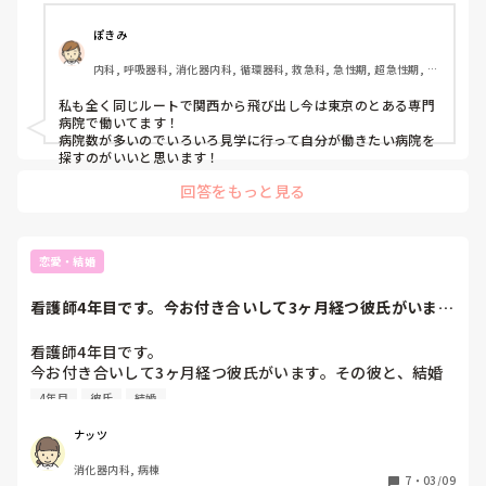
ぽきみ
内科, 呼吸器科, 消化器内科, 循環器科, 救急科, 急性期, 超急性期, 
CCU, HCU, 一般病院, 慢性期
私も全く同じルートで関西から飛び出し今は東京のとある専門
病院で働いてます！

病院数が多いのでいろいろ見学に行って自分が働きたい病院を
探すのがいいと思います！
回答をもっと見る
恋愛・結婚
看護師4年目です。今お付き合いして3ヶ月経つ彼氏がいま
す。その彼と、結...
看護師4年目です。

今お付き合いして3ヶ月経つ彼氏がいます。その彼と、結婚
も考える付き合いを私の両親が大反対しています。

4年目
彼氏
結婚
理由は彼にてんかんがあることです。

ナッツ
①まず結婚相手の候補に挙がらない人間をなぜ選ぶのか？

消化器内科, 病棟
②なぜ自ら不幸の道を選ぶのかがわからない。

7
・
03/09