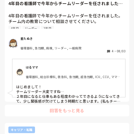
えるべきだとは思います。でも、泣けてきたり吐き気を感じ
4年目の看護師で今年からチームリーダーを任されました。
る日もあるので、それも辛いです(日にち薬だとは思います
チーム内の教育に...
が)。好きなことがあるのに、わざわざ違う畑で働かなくて
4年目の看護師で今年からチームリーダーを任されました。

も…。でも、看護師としての基礎はもう少し身につけるべき
チーム内の教育について相談させてください。

だよな…など、葛藤する日々です。

4年目
リーダー
2年目
ここ一ヶ月ほどでチームの2年目看護師(4人)の細かいミスが
今の時点では、とにかく仕事にいく…ことが大切だと思って
多く、上司から指摘を受けています。

星たぬき
います。でも、もし同じような状況を経験された方がいた
ミスの内容というのは、内服の処方切れなのに気づかなかっ
ら、どのように自分の進路？を考えていったか、教えていた
循環器科, 急性期, 病棟, リーダー, 一般病院
たり、入院患者が持参薬を忘れたのに報告がなかったりなど
4
・
08/03
だけると嬉しいです。

などです。

勤務状況は正直繁忙で、人員も不足している中、2年目の子
はるママ
達には負担を強いている負い目もあります。

循環器科, 総合診療科, 救急科, 急性期, 超急性期, ICU, CCU, ママナ
ただ他の先輩たちから、その都度注意をしても、あっちを直
ース, 脳神経外科, 一般病院
したらこっちが出来ないとキリがない状態でもあり、このま
はじめまして！

ま指導を続けてモチベーションが下がらないか不安です。

チームリーダー大変ですね…

良い対策はありますでしょうか、長々と書いてしまい恐縮で
２年目になると仕事もある程度わかってできるようになってき
すがお願いします。
て、少し緊張感が欠けてしまう時期だと思います。(私もチーム
リーダーをやっていた時の２年目3年目がそうでした)

回答をもっと見る
厳しいことを言うようですが、本人のモチベーションも大切で
すが、やはりミスがあって害を被るのは患者さんです。今はま
だチョットしたミスだけかもしれませんが、大きなミスをして
からでは遅いです。医療人である自覚を再認識してもらった方
がいいのかなと思います…

キャリア・転職