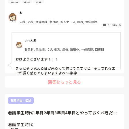
が苦痛。3、4年目とかになったら、あんなことで落ち込んで
4年目
残業
先輩
ミングで地元で働き先を見つけるのはどうでしょうか？今地元
たなー(笑)とか思える日くるのかな………。
に戻ったとしても同じ気持ちがいつか芽生えると思います。あ
る程度の目標がわかると人間それを目指して一生懸命になるの
わ
内科, 外科, 循環器科, 急性期, 新人ナース, 病棟, 大学病院
2
・
08/15
chu太郎
救急科, 急性期, ICU, HCU, 病棟, 離職中, 一般病院, 回復期
おはようございます！！！

きっとそう思える日が来るって信じてますけど、そうなれるま
でが長く感じでしまいますよね〜😭😭

ひとまず一年目が終わるまできついかもしれないです。

回答をもっと見る
だってなれないことをやらなきゃいけないですし、それを先輩
たちにしっかり見てもらう機会もありますしね。。

でもそこでの経験を、後から本当にありがたいと感じる日々が
来ます！！

看護学生・国試
人それぞれかもしれませんが、私は少なくともそう思った一人
ですから、ストレス発散しながらお仕事続けてみてください☺️
看護学生時代1年目2年目3年目4年目とやっておくべきだっ
た！ということ...
看護学生時代
