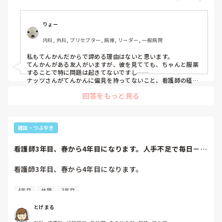
③てんかんを本当に理解できるのは同じてんかん持ちだけ
だ。未来がわかってるのに長々と付き合うのは彼に失礼だか
ら自分から「病気の人とはごめんなさい」と断ることは失礼
りょー
でもなんでもない。

内科, 外科, プリセプター, 病棟, リーダー, 一般病院
他にも罵詈雑言ありましたが、上記が両親の意見です。（母
私もてんかんだからで諦める理由はないと思います。

親は看護師ですが、差別的な発言をします。）

てんかんがある友人がいますが、彼を見てても、ちゃんと服薬
てんかんだから…で諦める理由がわからないし、今は水面下
することで特に問題は起きてないですし……

で会うくらいしかできてないですが、諦めたくありません。

ナッツさんがてんかんに偏見を持ってないこと、看護師の経験
から適切なサポートができそう、ということは、彼にとっても
皆さんの意見をいただけたら幸いです…。

回答をもっと見る
幸せなんじゃないかなって感じました！😊
雑談・つぶやき
看護師3年目、春から4年目になります。人手不足で毎日－１
で、平日は休憩...
看護師3年目、春から4年目になります。

人手不足で毎日－１で、平日は休憩もほぼなく

4年目
休憩
3年目
残業も2時間3時間。

とげまる
残業月30時間以上
