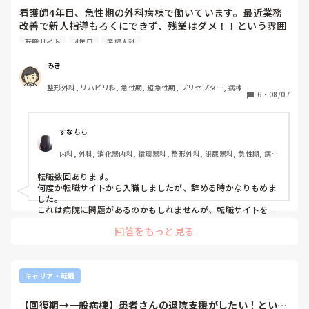
どこの病院、施設にもいわゆる御局様はいると思いますが、
看護師4年目、急性期の外科病棟で働いています。最近業務
勤務が被ると胃が痛くなります。その他の先輩方は皆さん優
改善で新人指導もろくにできず、残業はダメ！！という雰囲
しくてとても良い関係の職場なので少し悩み所です。

気になっています。もともと産婦人科の疾患を学びたく転職
転職サイト
4年目
産婦人科
を考えています。皆さんはどのような転職サイトや方法で転
最近同棲していた方と別れて結婚や出産の予定もないです
職しましたか？
みき
が、転職したい場合はどのような理由を伝えれば快く辞める
ことが出来るでしょうか。

整形外科, リハビリ科, 急性期, 超急性期, プリセプター, 病棟
6
・
08/07
その辺も悩み所です。

同じ状況になった事がある方などいらっしゃいましたらぜひ
お話を聞かせてください。
すなちち
内科, 外科, 消化器内科, 循環器科, 整形外科, 泌尿器科, 急性期, 病
棟, 訪問看護, 保健師, 脳神経外科, 消化器外科, 一般病院
転職数回あります。

何度か転職サイトから入職しましたが、辞める時かなりもめま
した。

これは病院に問題があるのかもしれませんが、転職サイトを利
用する上での注意点もあります。

回答をもっと見る
就職する病院はかなりの手数料をサイト側に支払います。短期
間で辞める時病院側にメリットはありません。

そのような注意点もありますので、ご注意ください。

私は次の転職活動ではハローワークで探します。
キャリア・転職
【回復期→一般病棟】患者さんの退院支援がしたい！という