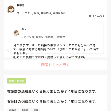
秋緋音
プリセプター, 病棟, 神経内科, 脳神経外科
4
・
02/11
ネラ
リハビリ科, 救急科, 急性期, 一般病院
分かります。やっと病棟の事やメンバーのことも分かってき
て、疾患に対する知識もついて「さあ！これから！」って時で
すもんね。

初めての異動ですかね？異動って凄く不安ですよね。

病院によって違うかもしれませんが、平均3〜4年位で移動が多
回答をもっと見る
いでしょうかね。自分の所は、平均は3年位、短いと半年とか
（笑）長いと8年位居る人もいますね。

人事担当次第っていうのもありますが、基本は決まったら覆ら
ないですからね、辛いですよね。
看護・お仕事
看護師の退職金いくら貰えましたか？ 4年目になります。
看護師の退職金いくら貰えましたか？ 4年目になります。
退職金
4年目
退職