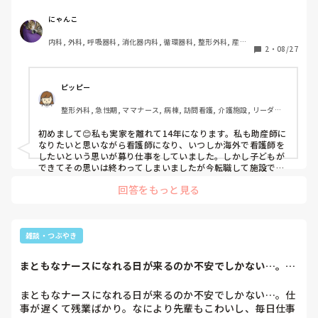
た。幸い大きな病気もなく過ごしてます。来月1週間ほど実
家に帰ったり、11月には姉が私の住んでいる所の近くにライ
にゃんこ
ブできて1日遊ぶ予定があったりします。

内科, 外科, 呼吸器科, 消化器内科, 循環器科, 整形外科, 産
2
・
08/27
科・婦人科, 耳鼻咽喉科, 皮膚科, 泌尿器科, 救急科, 急性期, 
最近仕事に関して特に何かしたいと思うこともなく、このま
超急性期, ICU, 病棟, 脳神経外科, 消化器外科
まどうなるのかなと思ってます。元は助産師になりたくて看
護師になりましたが、看護師としてできること・認められる
ピッピー
こと・経験豊富にならないと助産師になっても自分が納得い
整形外科, 急性期, ママナース, 病棟, 訪問看護, 介護施設, リーダー, 
かないと思っていて今に至ります。

脳神経外科
色々な患者さんを見ていて、高齢だから、若いからとか関係
初めまして😊私も実家を離れて14年になります。私も助産師に
なく、いつどうなるか分からないということを実感してま
なりたいと思いながら看護師になり、いつしか海外で看護師を
す。だから少しでも家族と過ごす時間を大切にしてもいいの
したいという思いが募り仕事をしていました。しかし子どもが
かなって思ったんです。

できてその思いは終わってしまいましたが今転職して施設で働
いています。今は高齢者にとって何ができるのかという思いを
今仕事に対してのモチベーションが本当になくて、生活する
回答をもっと見る
そして認知もある方ばかりなので今日1日楽しかったって思え
ためにしてるって感じで、、、。経験年数だけ増えて、何が
れるよぅに過ごしてもらいたいなぁと思っています。

身についているんだろうって。

経験年数だけが増えるイコールそこにはたくさんの経験をもら
っているんですよ😊役にたたないことなんて1つもありません
地元に戻って働くか、何か見つかるまで今のところで働く
😊いつかそれがわかる日がきます😊

雑談・つぶやき
か、皆さんはどう思いますか？
私も少しずつ歳をとり我が両親も歳をとるなかでやはりいろん
な格闘があります。両親も病気持ちですけど幸いまだ悪化はし
まともなナースになれる日が来るのか不安でしかない…。仕
ていません。離れている中で今していることは電話を毎日して
事が遅くて残業ば...
います。会えなくても電話で声を聞くだけで元気なのかわかり
ます😊

まともなナースになれる日が来るのか不安でしかない…。仕
今自分は何がしたいのかわからないと思いますが今の仕事をし
事が遅くて残業ばかり。なにより先輩もこわいし、毎日仕事
ていく中でいつかまた目標が見えてくると思います。そのタイ