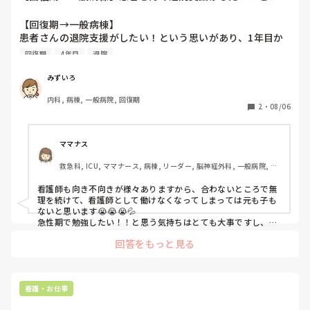
思いがあり、1年...
【回復期→一般病棟】

患者さんの退院支援がしたい！という思いがあり、1年目か
ら回リハへ入職しました。

回復期
4年目
退院
怖い先輩がいたり、大変なこともありましたが、仕事はやり
がいがあり、周りが「仕事嫌ー」という中、私は「仕事だけ
みずいろ
は楽しい！回リハ好き！」と働いていました。

内科, 病棟, 一般病院, 回復期
しかし3年が経ち、点滴も処置もろくに出来ない、状態悪く
2
・
08/06
なっても自分は何も出来ない……修行せねば、と転職し、今
年から亜急性期病棟で働いています。

知らない処置、点滴、状態の悪い患者さんとの関わり……慣
ママナス
れないことや、4年目なのに出来ないことが多すぎて、じっ
救急科, ICU, ママナース, 病棟, リーダー, 脳神経外科, 一般病院, 
くりタイプの私はついていくのに必死です。

SCU
 仕事に対しての「好き！楽しい！」が無くなってしまいま
看護師も向き不向きが様々ありますから、合わないところで無
した。言い方変ですが「仕事が嫌ってこういう気持ちなん
理を続けて、看護師として働けなくなってしまっては元も子も
だ〜」と新鮮に思うぐらい。挙句、社会人になって初めて体
ないと思います😭😭😭💦

調も崩してしまうし。

急性期で勉強したい！！と思う気持ちはとても大事ですし、実
際に働いてみてわかったこともたくさんあると思います✨

毎日、退院支援がしたい、この患者さんはどうやったら出来
回答をもっと見る
ることが増えるのか……等を考えて仕事したい。と思いなが
いまは一般病棟にチャレンジしてどれくらい経つのでしょう
ら、一般病棟で業務に追われる日々です。もちろん回リハも
か？？
別の意味で忙しいですが、退院支援に関してはこってりして
いたなと思います。

看護・お仕事
修行したいと思い一般病棟を選んだのは自分ですし、まだ耐