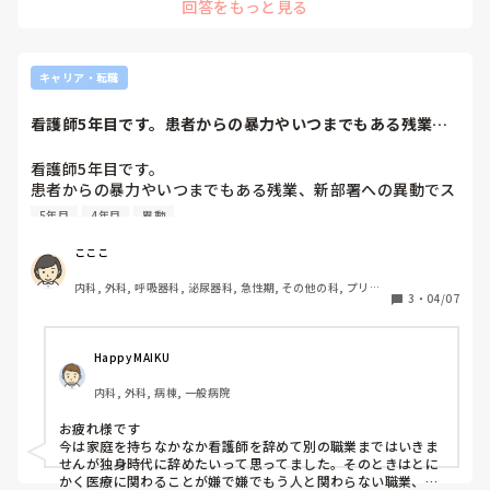
回答をもっと見る
キャリア・転職
看護師5年目です。患者からの暴力やいつまでもある残業、
新部署への異動で...
看護師5年目です。

患者からの暴力やいつまでもある残業、新部署への異動でス
トレスがマックスです。

5年目
4年目
異動
師長や周りからは4年目になりしっかりしてきた、ムードメ
ーカー、誰にでも優しい看護師と評価されている自分です
こここ
が、そろそろ自分の性格が変わってしまいそうなくらいスト
内科, 外科, 呼吸器科, 泌尿器科, 急性期, その他の科, プリセ
レスを感じてます。。。

3
・
04/07
プター, 病棟, リーダー, 一般病院
看護師をやめて違う仕事をしようと思っていますが、みなさ
ん看護師をやめたらどのような道へ進みたいですか？？？
Happy MAIKU
内科, 外科, 病棟, 一般病院
お疲れ様です

今は家庭を持ちなかなか看護師を辞めて別の職業まではいきま
せんが独身時代に辞めたいって思ってました。そのときはとに
かく医療に関わることが嫌で嫌でもう人と関わらない職業、が