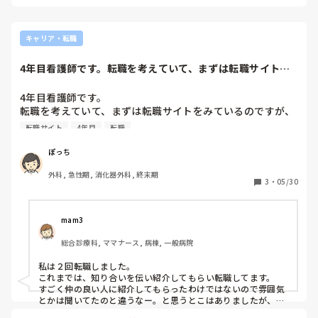
キャリア・転職
4年目看護師です。転職を考えていて、まずは転職サイトを
みているのですが...
4年目看護師です。

転職を考えていて、まずは転職サイトをみているのですが、
みなさんは転職の際、何を利用して転職に踏み切りました
転職サイト
4年目
転職
か？

サイトだと職場の実態や雰囲気が見えてこないですし、何か
ぽっち
いい方法があったら教えてください！
外科, 急性期, 消化器外科, 終末期
3
・
05/30
mam3
総合診療科, ママナース, 病棟, 一般病院
私は２回転職しました。

これまでは、知り合いを伝い紹介してもらい転職してます。

すごく仲の良い人に紹介してもらったわけではないので雰囲気
とかは聞いてたのと違うなー。と思うとこはありましたが、前
病院よりは給料面では待遇してもらえる事はありました。