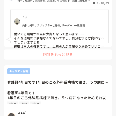
外科, 皮膚科, 泌尿器科, 急性期, その他の科, 病棟, 消化器外
8
・
03/09
科, 一般病院
給料も高かったですが振り込み金額を見ても喜べず

りょー
お金はあるけどなぜこんなに辛いのだろう

内科, 外科, プリセプター, 病棟, リーダー, 一般病院
恋人もいます

働いてる環境が本当に大変だなって思います……

そんな環境だと余裕なんてないですし、自分を守る方向に行っ
友達もいます

てしまいますよね……

退職は本人の権利ですし、上司の人が無理やり決めていいこと
じゃないと思うので、インコさんが辞めたいと思うなら、改め
余裕がなくて甘えてしまって迷惑をかけてばかり

回答をもっと見る
て伝えて進めていくべきだと思います。

もちろんそれもエネルギーいるしストレスたまるし大変なので
なんのために働いているのか、むなしくなる毎日です。

すが😱
患者さんのためにと思っていた過去は遠く

キャリア・転職
今は自分を守るために必死です

看護師4年目です1年目のころ外科系病棟で躓き、うつ病にな
ったためそれ以...
もともと6月に退職予定でしたが早く辞めたくて

看護師4年目です

上司に伝えましたが

1年目のころ外科系病棟で躓き、うつ病になったためそれ以
降リハビリ病棟で働いてます。一度2年目の終わりに転職し
6年目
うつ
4年目
今は人がいないから無理！

ましたが結局急性期に戻る勇気が出ず今もリハビリ科です。

最近このままでは急性期経験がなく使えないようなってしま
さとぴ
と一蹴されました。
