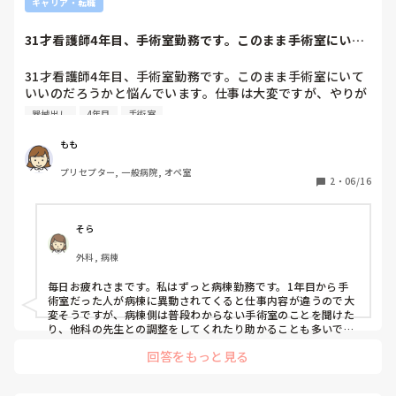
デメリットは、正規職員と違ってボーナス等が無いことが多い
キャリア・転職
です。

派遣会社により、給与が様々です。

31才看護師4年目、手術室勤務です。このまま手術室にいて
派遣会社によっては、就業に関するフォローがあまり無いとこ
いいのだろうか...
もあります。

31才看護師4年目、手術室勤務です。このまま手術室にいて
ちかさんの場合、病棟経験がない為

いいのだろうかと悩んでいます。仕事は大変ですが、やりが
介護施設勤務や病院病棟での派遣は辛いかもしれません。

いも楽しさも感じていて、人間関係も良好で休日もしっかり
器械出し
4年目
手術室
施設勤務は日中であれば、2名位は看護師が居ますが吸引、経
あって働きやすい職場です。

管栄養等の看護業務や排泄、口腔ケア等のケア業務が必須です

しかし、年齢を考えると病棟を経験しないまま歳をとること
その為、病棟経験が無い場合は

もも
教えて頂ける環境がないと難しいです。

に不安を感じています。長時間オペはあと数年で体力的にも
もし介護施設系を希望するなら、派遣会社で未経験でもフォロ
プリセプター, 一般病院, オペ室
厳しいだろうなと思います。

2
・
06/16
ーしてくれる体制があるか調べてみて下さい。

院内の病棟への異動は考えていないので、他の病院へ就職と
介護施設系は少ない人数で大人数を見る為、スピードも必要で
いう形になります。

す。医療処置もある所が多いです。

オペ看としてもまだまだ半人前で、病棟勤務をすることにも
常に医師が居ない所が多いので

そら
不安があるし…クリニックとかの方がいいのか…など色んな
バイタル等の状態から、適宜Dr.コールや救急搬送の判断なんか
も求められます。

外科, 病棟
悩みがでてきてなにを選択したら良いのか迷子になっていま
す。

回復期系のリハビリ系の病棟や施設なら

毎日お疲れさまです。私はずっと病棟勤務です。1年目から手
なにか助言があればぜひ教えてくださいm(._.)m
あまり医療行為はないかもしれません。

術室だった人が病棟に異動されてくると仕事内容が違うので大
また、訪問入浴やデイサービス等でしたら医療行為は殆どない
変そうですが、病棟側は普段わからない手術室のことを聞けた
ので病棟経験がなくても大丈夫かと思います。

り、他科の先生との調整をしてくれたり助かることも多いで
す！専門性が高いのも素敵ですが、異動もお互いにとって大切
回答をもっと見る
参考になればと思います。
なんだなと最近感じたので書き込みました。