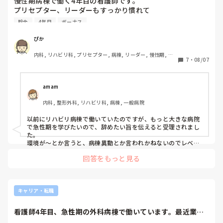
慢性期病棟で働く4年目の看護師です。

プリセプター、リーダーもすっかり慣れて

仕事がマンネリ化してきています。

貯金
4年目
ボーナス
また看護学校からの契約でグループ病院に所属しています
が、お礼奉公は既に終えていて同期の友人もグループを辞め
ぴか
転職している子が多いです。

内科, リハビリ科, プリセプター, 病棟, リーダー, 慢性期, 回
私が転職を考えている理由としては

7
・
08/07
復期
①グループ病院のため給料が他に比べて低い

4年目になり夜勤も月7回で25万程度、ボーナスは33万程度
amam
です。

内科, 整形外科, リハビリ科, 病棟, 一般病院
生活する分には十分ですが、転職した友人から話を聞くと全
然お給料が違ったりして、まだまだ遊びたい気持ちと将来の
以前にリハビリ病棟で働いていたのですが、もっと大きな病院
ために貯金したい事を考えると

で急性期を学びたいので、辞めたい旨を伝えると受理されまし
もっと給料の高い所で働きたいと思うためです。

た。

環境が～とか言うと、病棟異動とか言われかねないのでレベル
アップ図りたいとか認知症に興味があるなら、そこに力を入れ
②仕事に対してマンネリを感じている

回答をもっと見る
ている病院に行きたいのでって言ってみてはいかがでしょう
慢性期病棟のため毎日の業務は決まっていますし、人は足り
か。
ていないので業務に追われて毎日を過ごしている感じです。

もともと認知症の勉強がしたくて慢性期を選んだのですが、
もっと他の病院や施設も見てみたいという気持ちも最近芽生
キャリア・転職
えてきました。

看護師4年目、急性期の外科病棟で働いています。最近業務
③所属長の起伏が激しくたまに苦手

改善で新人指導も...