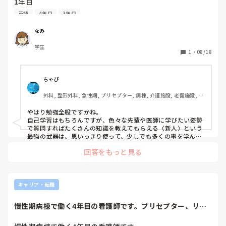
1年目

2年目

英語
4年目
3年目
3年目

4年目

なみ
学生
とやっておくべきだった！ということはありますか？？

1
・
08/18
ちゃぴ
外科, 整形外科, 急性期, プリセプター, 病棟, 介護施設, 老健施設, リ
ーダー, 消化器外科, 一般病院
やはり勉強全般ですかね。

自己学習はもちろんですが、色々な先輩や医師に学びたい姿勢
で質問すればたくさんの知識を教えてもらえる〈新人〉という
最強の武器は、思いっきり使って、少しでも多くの事を学んで
おくと良いと思います。

回答をもっと見る
英語は職場にもよりますが、最近は外国の患者様も多いので、
勉強しておいて損はないと思います(^^)

私は全く話せませんが…笑
キャリア・転職
慢性期病棟で働く4年目の看護師です。プリセプター、リー
ダーもすっかり慣...