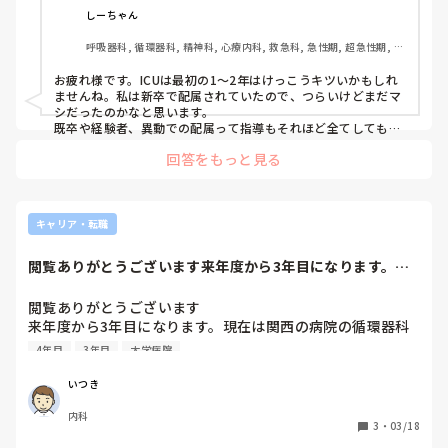
しーちゃん
呼吸器科, 循環器科, 精神科, 心療内科, 救急科, 急性期, 超急性期, 
ICU, CCU, HCU, プリセプター, 病棟, リーダー, 一般病院
お疲れ様です。ICUは最初の1〜2年はけっこうキツいかもしれ
ませんね。私は新卒で配属されていたので、つらいけどまだマ
シだったのかなと思います。

既卒や経験者、異動での配属って指導もそれほど全てしてもら
えるわけでもなく、逆にキツイんじゃないかと。

回答をもっと見る
でもオペ室での経験ってICUの人にとってはすごく心強いんじ
ゃないかと思いますよ。病態理解はなかなか難しいですが、ま
ずは適切な優先順位、異常に気づいて報告と対処ができると違
うかなと思います。

ただストレスも強い環境なので、無理はしないでください。合
キャリア・転職
わないと感じたら無理する必要はないです。
閲覧ありがとうございます来年度から3年目になります。現
在は関西の病院の...
閲覧ありがとうございます

来年度から3年目になります。現在は関西の病院の循環器科
で働いています。

4年目
3年目
大学病院
4年目には転職したいと考えています。

東京の大学病院や総合病院に興味があり、詳しい人がいれば
いつき
教えていただきたいです。

内科
よろしくお願いします
3
・
03/18