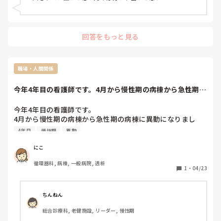
回答をもっと見る
職場・人間関係
今年4年目の看護師です。4月から慢性期の病棟から急性期の
病棟に異動にな...
今年4年目の看護師です。

4月から慢性期の病棟から急性期の病棟に異動になりまし
た。しかし同じ病院内でも業務内容の違いに全然慣れず、毎
4年目
慢性期
異動
日辛く辞めたいと考えてます。

辞めるのは早いでしょうか？
にこ
循環器科, 病棟, 一般病院, 透析
1
・
04/23
ちんねん
総合診療科, 老健施設, リーダー, 慢性期