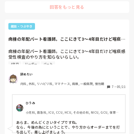
むしゃらにやる製造業だったり夜の清掃員とかそんなことを考
回答をもっと見る
えていました。男性意見ですみません。医療意外の職場をとに
かく考えていました。
雑談・つぶやき
病棟の年配パート看護師。ここにきて3〜4年目だけど喀痰感
受性検査のやり...
病棟の年配パート看護師。ここにきて3〜4年目だけど喀痰感
受性検査のやり方を知らないらしい。

「パートだろうがなんだろうがみんな検査の仕方は知って
4年目
リーダー
パート
る」と話すと「誰も教えてくれない」と言う…Drに指示もら
って、検査して、検査申し込み書いて、カルテオーダーまで
辞めたい
何一つしたことがないらしい。

内科, 外科, リハビリ科, ママナース, 病棟, 一般病院, 慢性期
なぜか…その人に依頼すると「わたし、パートだから。それ
7
・
05/21
はリーダーの仕事でしょ。下手に手を出して責任取らされた
くない」と言う。

誰も教えてくれない以前の問題のようです(笑)
ひうみ
小児科, 救急科, ICU, CCU, HCU, その他の科, NICU, GCU, 保育
園・学校, SCU
あらま、めんどくさいタイプですね。

なら、今後の為にということで、やり方からオーダーまでを打
ち出して、差し上げましょう。
