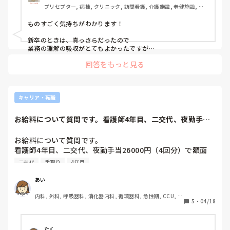
プリセプター, 病棟, クリニック, 訪問看護, 介護施設, 老健施設, 保
健師, 外来, 派遣
ものすごく気持ちがわかります！

新卒のときは、真っさらだったので

業務の理解の吸収がとてもよかったですが

異動後ってどうしても理解に時間がかかっちゃいますよね。

回答をもっと見る
人には適応能力がありますので、

いつかは慣れると思います！

おツラいところだと思いますが、

応援しています(^^)
キャリア・転職
お給料について質問です。看護師4年目、二交代、夜勤手当
26000円（4...
お給料について質問です。

看護師4年目、二交代、夜勤手当26000円（4回分）で額面
35万、寮費や積立金も引いて手取り27万円でした。

二交代
手取り
4年目
企業病院なので給与明細の書き方が少し他病院と違うのでど
うなのかなと思いまして、、

あい
内科, 外科, 呼吸器科, 消化器内科, 循環器科, 急性期, CCU, 病
5
・
04/18
棟, 一般病院, 大学病院, 慢性期, 回復期, 終末期, 透析
たく