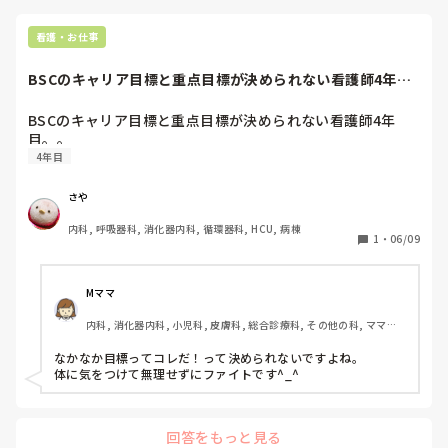
看護・お仕事
BSCのキャリア目標と重点目標が決められない看護師4年
目。。
BSCのキャリア目標と重点目標が決められない看護師4年
目。。
4年目
さや
内科, 呼吸器科, 消化器内科, 循環器科, HCU, 病棟
1
・
06/09
Mママ
内科, 消化器内科, 小児科, 皮膚科, 総合診療科, その他の科, ママナ
ース, クリニック, 離職中, 保健師, 外来, NICU, GCU, 検診・健診
なかなか目標ってコレだ！って決められないですよね。

体に気をつけて無理せずにファイトです^_^
回答をもっと見る