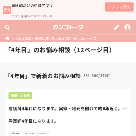
看護師
だけの相談アプリ
アプリで開く
アプリを無料でダウンロード！
お悩み相談
4年目に関するお悩み相談一覧
12ページ目
「
4年目
」のお悩み相談（
12
ページ目）
「4年目」で新着のお悩み相談
331-360/376件
看護・お仕事
看護師4年目になります。実家・地元を離れて約6年近く。先
月母親が還暦を...
看護師4年目になります。

実家・地元を離れて約6年近く。先月母親が還暦を迎えまし
4年目
モチベーション