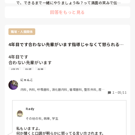
で、できるまで一緒にやりましょうね？って満面の笑みで伝え
てみては如何でしょうか。

回答をもっと見る
ゴネるなら、パートでも資格持っている以上プロですよね？そ
の分何か仕事してもらえるんでしたら構いませんけど、此処に
いるなら覚えてもらいたいんですよね〜って、美しい笑顔で圧
をかけてしまえば良いかと。

職場・人間関係
頑張ってくださいね！
4年目です合わない先輩がいます指導じゃなくて怒られる確
実に私が気にくわ...
4年目です

合わない先輩がいます

指導じゃなくて怒られる

4年目
指導
先輩
確実に私が気にくわないから怒る感じ

この前も机を手で叩くくらい、先輩は指導のつもりだけど他
にゃんこ
のスタッフがその場にいるのも耐えられないくらいの言い方
内科, 外科, 呼吸器科, 消化器内科, 循環器科, 整形外科, 産
でした

2
・
05/11
科・婦人科, 耳鼻咽喉科, 皮膚科, 泌尿器科, 救急科, 急性期, 
主任さんには伝えて、対応を考えてくれるとのことだったけ
超急性期, ICU, 病棟, 脳神経外科, 消化器外科
ど

また同じことが起こるんじゃないかと思うと怖くて行けない

Ꭱady
その先輩に怒られないようにっていう行動しか取れなくなる

その他の科, 病棟, 学生
明日休んでもいいですか、休日だしスタッフの人数足りなく
なっちゃうけど、いいかな

私もいますよ。

休んだらバレちゃうかな
何か聞くと口調が明らかに怒ってる言い方されます。
