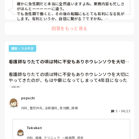
確かに急性期だと本当に全然違いますよね。業務内容も忙しさ
がほんとーーーーーに違う。

でも急性期で働くと、その後の転職にもとても有利になる気が
します。有利というか、自信に繋がる？ですかね。

知識や技術が相当身につくと思いますよ。

回答をもっと見る
今は本当に辛いと思います。ですが、その後の看護師人生が過
ごしやすくなると思います。

あともう少し、頑張ってみては？絶対にあなたの自信になりま
す。
雑談・つぶやき
看護師なりたての頃は特に不安もありホウレンソウを大切に
やってきたのが、...
看護師なりたての頃は特に不安もありホウレンソウを大切に
やってきたのが、もはや癖になってしまって4年目になった
今も行動する前に答え合わせを求める様に相談しに行っちゃ
4年目
う…ある程度1人でやらなきゃだめなのに～！
popuchi
内科, 整形外科, 泌尿器科, 急性期, 病棟
5
・
04/23
Tukiakari
内科, 病棟, クリニック, 一般病院, 透析