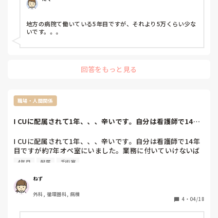
地方の病院て働いている5年目ですが、それより5万くらい少な
いです。。。
回答をもっと見る
職場・人間関係
I CUに配属されて1年、、、辛いです。自分は看護師で14年
目ですが約...
I CUに配属されて1年、、、辛いです。自分は看護師で14年
目ですが約7年オペ室にいました。業務に付いていけないば
かりか病態も理解できてなくて、、、。勉強をしなくちゃい
4年目
配属
手術室
けないのはわかってるんですが毎日ヘトヘトで机に向かえな
い日々が続いてます。周りを見ても同世代は皆、中心的なメ
ねず
ンバーばかり。果たして自分がここにいていいのかと不安に
外科, 循環器科, 病棟
なります、、、。異動や退職も年度末まで無理そうなんで
4
・
04/18
す、、、。皆さまはこの状況をどうされますか？またどうや
って勉強しましたか？ご意見があれば教えてください。