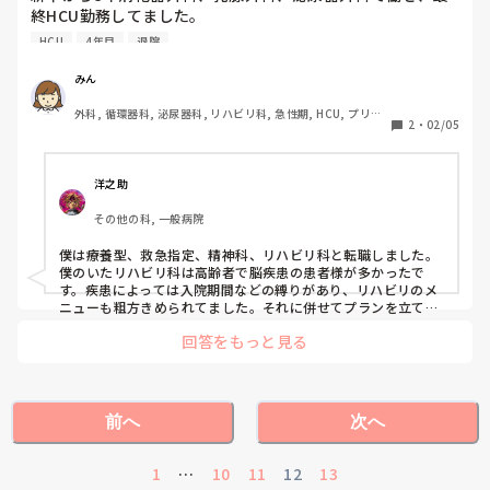
´Д`)y━･~~そんで、同じ職場のナースさんと険悪ムードに
終HCU勤務してました。

なっちゃったことがありました。

心臓系の勉強がしたくて、4年目で転職を決意しました。転
HCU
4年目
退院
どうしたら周りとおんなじように動けるようになるんでしょ
職がちょっと失敗で、気分も落ち込んでしまい、一旦急性期
うか…

を離れて今リハビリ科で4年目になります。リハビリ科は、
みん
どうしたらやたらと細かい数値を追求せずに、看護師として
急性期とは違いみんなが元気になって退院して行くのでとて
認めてもらえるような仕事をできるようになるんでしょう
外科, 循環器科, 泌尿器科, リハビリ科, 急性期, HCU, プリセ
もやりがいはあります。ですが、技術面が不安になってき
2
・
02/05
か…

プター, 病棟, リーダー, 消化器外科, 一般病院
て、まだ独身のうちに、急性期で1から勉強しなおしたいと
あと今後また病休をとるくらいメンタル崩してしまわないか
思うようになりました。でも、新人の時の経験しかないた
不安です…
め、今転職して、大丈夫かすごく不安です。

洋之助
リハビリ→急性期、療養→急性期みたいに転職した方おられ
その他の科, 一般病院
ますか？ お話聞きたいです。
僕は療養型、救急指定、精神科、リハビリ科と転職しました。
僕のいたリハビリ科は高齢者で脳疾患の患者様が多かったで
す。疾患によっては入院期間などの縛りがあり、リハビリのメ
ニューも粗方きめられてました。それに併せてプランを立てま
したので、かなり大変でしたね。ある若い看護師が入って来
回答をもっと見る
て、ここはダメ､電子カルテを活用しないからと言って離職し
ました。その看護師は電子カルテを使い慣れてたので、職場の
環境に馴染めなかったと僕は考えます。僕は電子カルテがダメ
とは言えないですが、カルテを作成することで患者様と向き合
えなくなるのは、如何なモノかと思います。僕なんかは古いの
前へ
次へ
で、ステーションでお喋りするなら患者様とこに行きなさい。
と教わりましたので、極力、病室へ伺うようにしますね。昨
今、大きくの看護師がスキルのみ追い求めて患者様を看るとい
1
…
10
11
12
13
うことが疎かに成っていると感じられます。一端、考えてみて