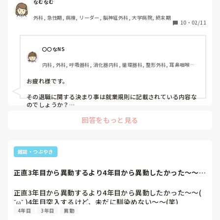
やはり院内の決まり的なものがあるからやめさせてもらえな
なむなむ
いのでしょうか。

外科, 急性期, 病棟, リーダー, 脳神経外科, 大学病院, 終末期
当方、一度2年目で家庭の事情で退職し、4年目の時に出戻り
10
・
02/11
ました。

今6年目になるのですが、資格取得や新たな挑戦をしたく、
前回とは違う理由で退職を考えています。

〇〇なNS
しかし退職の希望を伝えるのも怖く、師長や主任代理のやり
内科, 外科, 呼吸器科, 消化器内科, 循環器科, 整形外科, 耳鼻咽喉科, 
方、考え方も合わず、このまま残るのも看護師が嫌になりそ
皮膚科, その他の科, 外来, 神経内科
うで怖いです。

お疲れ様です。

決まり以外の期間に申告することは、退職は受理されないの
でしょうか。
その退職に関する決まり事は就業規則に記載されている内容な
のでしょうか？

逆に質問してしまってすみませんm(__)m💦
回答をもっと見る
雑談・つぶやき
正直3年目から異動するより4年目から異動したかった〜〜( 
˘ω˘ )4...
正直3年目から異動するより4年目から異動したかった〜〜( 
˘ω˘ )4年目突入するけど、未だに馴染めない〜〜(笑)
4年目
3年目
異動