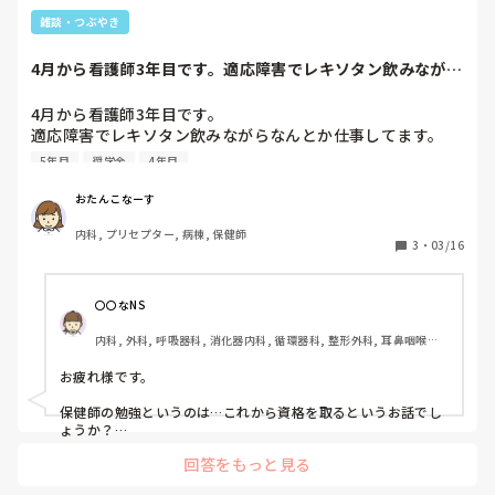
雑談・つぶやき
4月から看護師3年目です。適応障害でレキソタン飲みながら
なんとか仕事し...
4月から看護師3年目です。

適応障害でレキソタン飲みながらなんとか仕事してます。

しかし、自分は今の病院を奨学金4年間払いきり、関東の市
5年目
奨学金
4年目
町村保健師になりたいと入職した時から思ってました。逃げ
とか抜きにいざ看護師として働き始めたあとも地域住民に対
おたんこなーす
する健康への意識づけの大切さも強まってきました。

内科, プリセプター, 病棟, 保健師
ただ、レキソタン飲んでる、かつプリセプターで悩みもがく
3
・
03/16
時期に保健師の勉強なんかやったらリスキーですよね。。。
最悪、3年目はプリセプターに専念して4年目に余裕ができる
のでその期間に勉強して、5年目で受験、退職してもいいの
〇〇なNS
かな。。。

内科, 外科, 呼吸器科, 消化器内科, 循環器科, 整形外科, 耳鼻咽喉科, 
でも保健師になったら今遠距離恋愛している彼と別れること
皮膚科, その他の科, 外来, 神経内科
になる(彼は不定期で転勤族)

お疲れ様です。

ああ、決められない。早く決断して動きたいのに！

すみません、ただのつぶやきです。

保健師の勉強というのは…これから資格を取るというお話でし
こんな私に一声かけて下さると嬉しいです。
ょうか？

それとも既に保健師の資格をお持ちで、これから関東の市町村
回答をもっと見る
の保健師採用の試験を受ける勉強をするでしょうか？

読解力なくて質問になってしまってすみませんf^_^;