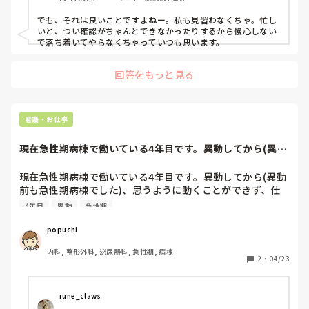
でも、それは良いことですよねー。私も見習わなくちゃ。忙し
いと、つい確認がちゃんとできなかったりするから慢心しない
で落ち着いてやらなくちゃっていつも思います。
回答をもっと見る
看護・お仕事
現在急性期病棟で働いている4年目です。異動してから(異動
前も急性期病棟...
現在急性期病棟で働いている4年目です。異動してから(異動
前も急性期病棟でした)、思うように動くことができず、仕
事も他のスタッフさんのように素早く行えません。そんな自
4年目
異動
急性期
分がだんだん嫌になってきてできない看護師だと感じていま
す。ADHDを疑ってしまう程…。同じような経験をされた
popuchi
方、どうしたらマシになりますか？
内科, 整形外科, 泌尿器科, 急性期, 病棟
2
・
04/23
rune_claws