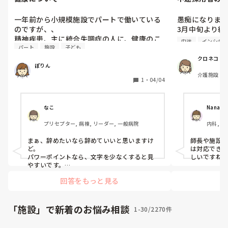
一年前から小規模施設でパートで働いている
愚痴になります
のですが、、

3月中旬より経
精神疾患、主に統合失調症の人に、健康のこ
看護師）が就職
中途
インシデ
パート
施設
子ども
と教えてと言われ、パワーポイント等を使い
今月中旬で3ヶ
教えているのですが、分かりやすくと言われ
しかしそれな
クロネコ
ぽりん
ます。

が…。

介護施設
実際やっていることと言えば、歯磨きのこと
2ヶ月が経って
1
・
04/04
やちゃんとお着替えしましょう、手洗いをし
名前は覚えて
ましょう、ということを実践も交えてしてい
きない（出し
るのですが、それでも難しいと言われます😅
らしっぱなし）
なこ
Nana
だいぶ分かりやすく、子どもレベルで説明し
先輩ナース達
プリセプター, 病棟, リーダー, 一般病院
内科, 
ているつもりなのですが、具体的にどういう
左…。

ふうにすると分かると思いますか？と聞いて
フロアの看護
まぁ、辞めたいなら辞めていいと思いますけ
師長や施設長
も濁されます😅笑

ラで訴えられ
ど。

は対応でき
文句言いたいだけなのかな？ちゃんと聞いて
てください》と
パワーポイントなら、文字を少なくすると見
しいですね
ないのかな？と思っちゃってます。

いや、パワハ
やすいです。

特に発達障害のある人は、ほとんど写真やイ
失礼だけど、別にパートだし、いつ辞めても
ら訴えられる
回答をもっと見る
ラストのがいいくらい。

いいやと思いながら仕事しちゃってます😅看
ば、そんな捉
クイズ形式でアニメーションを駆使して進め
護師は私だけだし、任されること多くて、そ
ます。

ていくと理解度もわかるし、楽しめると思い
の他の雑用なども必要最低限しかしてないで
入職してきて
ます！
「施設」で新着のお悩み相談
1-30/2270件
す。
たり、状態の
たり（リーダ