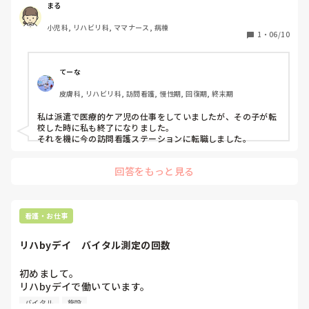
まる
小児科, リハビリ科, ママナース, 病棟
1
・
06/10
てーな
皮膚科, リハビリ科, 訪問看護, 慢性期, 回復期, 終末期
私は派遣で医療的ケア児の仕事をしていましたが、その子が転
校した時に私も終了になりました。

それを機に今の訪問看護ステーションに転職しました。
回答をもっと見る
看護・お仕事
リハbyデイ　バイタル測定の回数
初めまして。

リハbyデイで働いています。

マシン2回、スリング1回、入浴を午前中と午後に2つづつ行
バイタル
施設