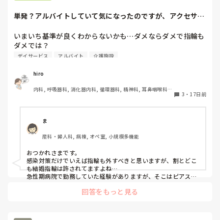
単発？アルバイトしていて気になったのですが、アクセサリ
ーNG結婚指輪は...
いまいち基準が良くわからないかも…ダメならダメで指輪も
ダメでは？

腕時計すらダメなのに…
デイサービス
アルバイト
介護施設
hiro
内科, 呼吸器科, 消化器内科, 循環器科, 精神科, 耳鼻咽喉科, 
3
・
17日前
皮膚科, 急性期, 病棟, 神経内科, 一般病院, 慢性期
ま
産科・婦人科, 病棟, オペ室, 小規模多機能
おつかれさまです。

感染対策だけでいえば指輪も外すべきと思いますが、割とどこ
も結婚指輪は許されてますよね…

急性期病院で勤務していた経験がありますが、そこはピアス1
組、ネックレス、結婚指輪OKでした。感染対策とは…と疑問で
回答をもっと見る
す。