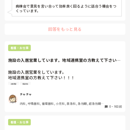
折り合いをつけようとしているAさんは、素敵な働くママさん
病棟会で意見を言い合って効率良く回るように話合う機会をつ
くっています。
回答をもっと見る
看護・お仕事
施設の入居営業しています。地域連携室の方教えて下さい
m(__)m
施設の入居営業をしています。

地域連携室の方教えて下さい！！！

施設側が診療あとサマリーＦAXほしいとのことで、施設宛で
退院
施設
お願いしました。できたらFAXしますとのことでした。退院
時に頂く原本とＦAXは同じになるのでしょうか？もし同じ
チャチャ
なら、往診医の名前を入れてもらった方が良かったのか💦💦
内科, 呼吸器科, 循環器科, 小児科, 救急科, 急性期, 超急性期, 
と焦っています😱

0
・
9日前
ICU, 病棟, クリニック
あと、退院時施設に入る時は、診療情報原本とお薬だけで大
丈夫でしょうか？
看護・お仕事