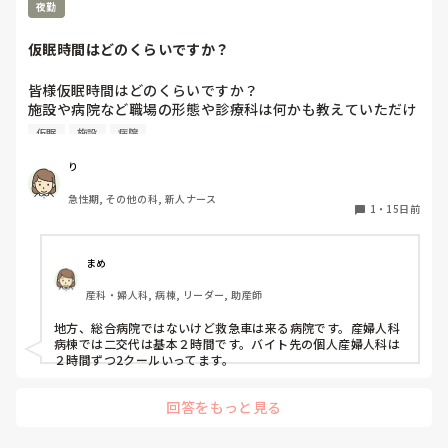
夜勤
仮眠時間はどのくらいですか？
皆様仮眠時間はどのくらいですか？

施設や病院など職場の形態や診療科は何かも教えていただけ
ると幸いです🙇‍♀️

仮眠
施設
病院
職場選びの参考にさせていただきたいです。
り
急性期, その他の科, 新人ナース
1
・
15日前
まめ
産科・婦人科, 病棟, リーダー, 助産師
地方、総合病院ではないけど救急車は来る病院です。産婦人科
病棟では二交代は基本２時間です。バイト先の個人産婦人科は
２時間ずつ2クールいってます。
回答をもっと見る