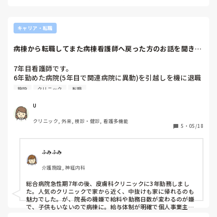
キャリア・転職
病棟から転職してまた病棟看護師へ戻った方のお話を聞きた
いです。
7年目看護師です。

6年勤めた病院(5年目で関連病院に異動)を引越しを機に退職
し、4月から検診センターに勤めていますが、

施設
クリニック
転職
・休日出勤有りの代休なし(月2回程度)

・週2、3回程度朝6時半出勤あり

U
・業務がルーティン

クリニック, 外来, 検診・健診, 看護多機能
・看護師じゃなくてもできる業務が多い

5
・
05/18
・前残業が常態化している

という理由で早くも退職を検討しています。

ふみふみ
病棟の業務が嫌で辞めたわけではなく、ゆくゆく子どもが欲
介護施設, 神経内科
しいため日勤業務がいいと考えて転職しました。

しかし年間休日は実質かなり少なく、朝も早いため夜勤があ
総合病院急性期7年の後、皮膚科クリニックに3年勤務しまし
る病棟業務とあまり大差ないように感じてしまいます。また
た。人気のクリニックで家から近く、中抜けも家に帰れるのも
病棟業務の経験が長いこともあり、ルーティンワークに興味
魅力でした。が、院長の機嫌で給料や勤務日数が変わるのが嫌
を感じない、やりがいを見出せないのもあります。

で、子供もいないので病棟に。給与体制が明確で個人事業主よ
りストレスがなくいいのですが、病棟は入院や急変があると定