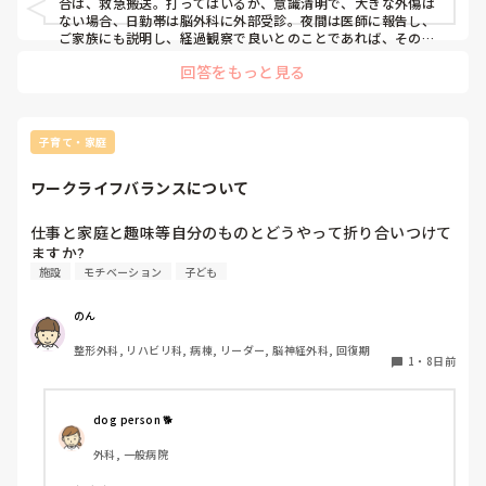
でも年間休日が多いところを選ぶようにしていますので、お休
合は、救急搬送。打ってはいるが、意識清明で、大きな外傷は
みが少なくてつらいと思ったことはないです。

ない場合、日勤帯は脳外科に外部受診。夜間は医師に報告し、
ご家族にも説明し、経過観察で良いとのことであれば、そのま
私は既婚ですが子どもがいないのと、自分の体調不良とかもほ
ま経過観察となっています。

回答をもっと見る
ぼほぼないので、

　基本的には転倒はこちらの過失となってしまうので、外部受
急なお休みが取れなくても別に困らないのかもしれません。
診の方向です。
子育て・家庭
ワークライフバランスについて
仕事と家庭と趣味等自分のものとどうやって折り合いつけて
ますか?
施設
モチベーション
子ども
のん
整形外科, リハビリ科, 病棟, リーダー, 脳神経外科, 回復期
1
・
8日前
dog person 🐕
外科, 一般病院