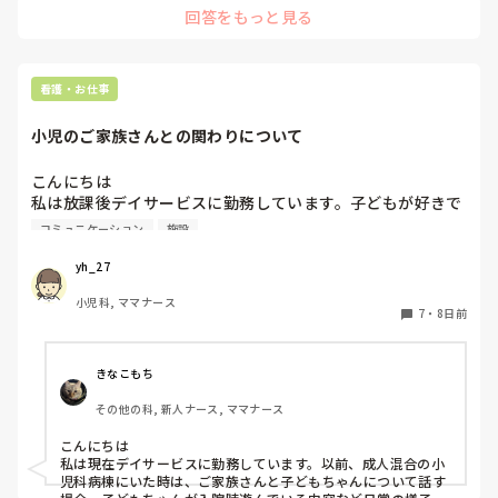
回答をもっと見る
ペースメーカーがきちんと作動されていない・不整脈のサイン
の場合があるため、

目眩やふらつきなどが現れることがあるためそのような事を観
察していました。

参考になれば幸いです。
看護・お仕事
小児のご家族さんとの関わりについて
こんにちは

私は放課後デイサービスに勤務しています。子どもが好きで
慢性期病棟から転職しました。

コミュニケーション
施設
病棟勤務の時はご家族さんとの関わりで悩んだことがあまり
なかったのですが、転職して悩むことが増えました。自分で
yh_27
伝えられない子ども多いので施設での様子を伝えようとして
小児科, ママナース
も緊張して言葉がうまくでてきません。

7
・
8日前
小児のご家族さんと関わっている看護師さん、会話を広げる
コツや気をつけていることがあれば教えていただきたいで
す。
きなこもち
その他の科, 新人ナース, ママナース
こんにちは

私は現在デイサービスに勤務しています。以前、成人混合の小
児科病棟にいた時は、ご家族さんと子どもちゃんについて話す