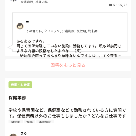
介護施設, 神経内科
勤務されている方、同じように悩んだり、家族ともめたこと
5
・
05/25
ありますか？
m
その他の科, クリニック, 介護施設, 慢性期, 終末期
あるあるですね。

同じく医師常駐していない施設に勤務してます。私も以前同じ
ような内容の投稿をしたような…（笑）

　結局嘱託医ってあんまり意味ないんですよね…。すぐ来るわ
けでもないですし。酸素もない、心電図もない、検査がすぐ出
回答をもっと見る
来るわけでもない。無い無い尽くしの中で判断を委ねられるの
もとても厳しいですよね。嘱託医が整形外科医なので、せめて
も内科医に変えてほしいと思っているのですが、なかなか難し
いようです。

　自己学習をして、きちんとアセスメントできる力を自分につ
看護・お仕事
けるしかない！と思ってます。

保健業務
　ご家族ともめるとは、例えばどんなことでしょうか？今のと
ころ、そのようなことはないのですが…
学校や保育園など、保健室などで勤務されている方に質問で
す。保健業務以外のお仕事もしましたか？どんなお仕事です
か？
保育園
施設
正看護師
まる