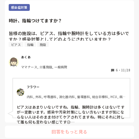
感染症対策
時計、指輪つけてますか？
皆様の施設は、ピアス、指輪や腕時計をしている方は多いで
すか？感染対策としてどのようにされていますか？
ピアス
指輪
施設
あくあ
ママナース, 介護施設, 一般病院
6
・
11/28
フラワー
内科, 外科, 呼吸器科, 消化器内科, 循環器科, 総合診療科, HCU, 病
棟, 訪問看護, リーダー, 消化器外科, 一般病院, 派遣
ピアスはあまりいないですね。指輪、腕時計は多くはないです
が一定数います。感染や汚染対策にしない方もいますが気にな
らない人はそのまま付けてケアされてますね。特にそれに対し
て誰も何も言わない感じです😥

あくあさんのところはどうですか？
回答をもっと見る