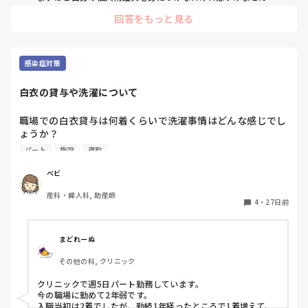
で、手袋・ガウンは必須です。

回答をもっと見る
陰洗などが必要で排泄物が飛び散る可能性があればマスクかゴ
ーグルも状況に応じて必要になります。

スタンダードプリコーションは感染症対策の基本なので、これ
を参考に調べてもらえるといいかなと思います。
感染症対策
白衣の貸与や洗濯について
職場での白衣貸与は何着くらいで洗濯事情はどんな感じでし
ょうか？

パート
施設
夜勤
以前働いていた産科病院では常勤夜勤ありで6-7着、毎年無
料で2着追加でした。洗濯は病院でした。今パートで働いて
ベビ
いる産後施設では1着で、洗濯は自宅です。分娩施設ではな
産科・婦人科, 助産師
いので、血液付着はないですが、乳児の排泄やミルクの吐き
4
・
27日前
戻しなどで多少は汚れます。せめてもう1着欲しいところで
す。
まどれーぬ
その他の科, クリニック
クリニックで週5日パート勤務しています。

今の職場に勤めて2年弱です。

入職当初は2着でしたが、勤続1年経ったところで1着増えて、