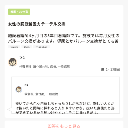
看護・お仕事
女性の膀胱留置カテーテル交換
施設看護師4ヶ月目の3年目看護師です。施設では毎月女性の
バルーン交換があります。導尿とかバルーン交換がとても苦
手で、高齢者特有の尿道口がたくさんあったりして場所が分
3年目
施設
正看護師
からなくなり、いつも違う場所にいれてしまい、尿が流れず
先輩に代わってもらってます。バルーン交換のコツとかあり
ひな
ますか？

呼吸器科, 消化器内科, 病棟, 一般病院
手順とかは全て入ってます。
2
・
23日前
Ns
救急科, 急性期, 一般病院
抜いてから色々用意しちゃったりしがちだけど、難しい人とか
は抜いたと同時に挿れると入りやすいかな。抜いた直後だと形
ができているから見つけやすいしそこに挿れるだけ。
回答をもっと見る