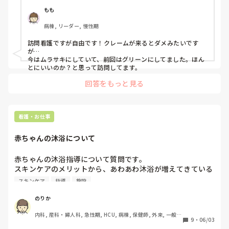
もも
病棟, リーダー, 慢性期
訪問看護ですが自由です！クレームが来るとダメみたいです
が…

今はムラサキにしていて、前回はグリーンにしてました。ほん
とにいいのか？と思って訪問してます。
回答をもっと見る
看護・お仕事
赤ちゃんの沐浴について
赤ちゃんの沐浴指導について質問です。

スキンケアのメリットから、あわあわ沐浴が増えてきている
印象です。

スキンケア
指導
施設
分娩後入院中の沐浴指導や両親学級で沐浴指導をされる場合
は浴槽パターンですか？あわあわ沐浴ですか？

のりか
みなさんの施設や地域の状況を教えていただきたいです。
内科, 産科・婦人科, 急性期, HCU, 病棟, 保健師, 外来, 一般病
9
・
06/03
院, 大学病院, 派遣, 助産師