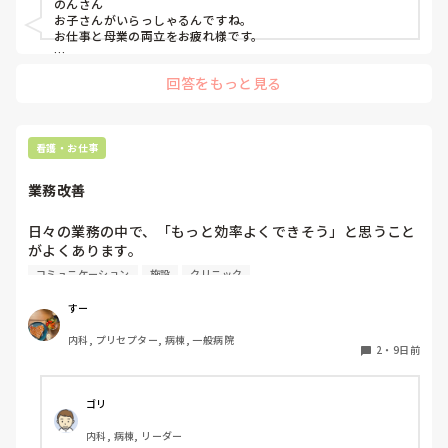
のんさん

お子さんがいらっしゃるんですね。

お仕事と母業の両立をお疲れ様です。

趣味も含めた折り合いについてですが、私の場合は「割り切
回答をもっと見る
り」で乗り切りました。

例えば、仕事は時間までに全力で終わらせる。それが難しい時
は同僚を頼って助けてもらいました。「無理しない」と割り切
っていました。

看護・お仕事
母業も、子供といる時は思いっ切りそれを楽しみました。子供
業務改善
は必ず大きくなり離れていきます（既に離れていきました
😅）。期間限定ですから「後悔しないぞ！」と割り切りまし
た。

日々の業務の中で、「もっと効率よくできそう」と思うこと
がよくあります。

趣味は子供が寝てから楽しみました。時間は少ないと30分位に
職場によってルールややり方が違うので、他の施設ではどう
コミュニケーション
施設
クリニック
なってしまいますが…。私は読書が趣味なので、隙間を見つけ
しているのか気になります。

て読んでいました。読めない日があっても「まぁいいか」と割
皆さんの職場で実際に導入されて良かった業務改善や、効率
り切りました。

すー
化の工夫があれば教えていただきたいです。
いずれにしましても、「あれもできない」「これも中途半端」
内科, プリセプター, 病棟, 一般病院
2
・
9日前
などマイナスに捉える必要はないです。「いくつもの役割をよ
くやってるよ」とご自分を褒めちぎってくださいね。

掃除なんて週1だったり、お惣菜購入で料理をしなかったり…
ゴリ
手を抜きまくりました😆

それでも精一杯頑張ったので、全く後悔していません。

内科, 病棟, リーダー