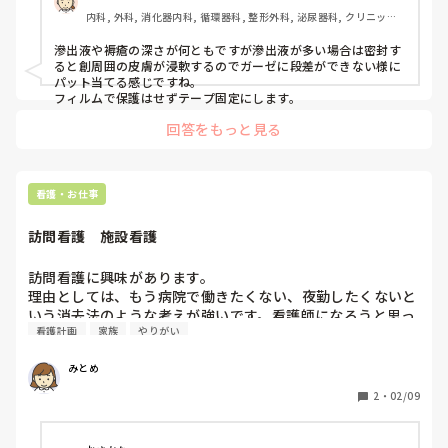
内科, 外科, 消化器内科, 循環器科, 整形外科, 泌尿器科, クリニック, 
透析
滲出液や褥瘡の深さが何ともですが滲出液が多い場合は密封す
ると創周囲の皮膚が浸軟するのでガーゼに段差ができない様に
パット当てる感じですね。

フィルムで保護はせずテープ固定にします。
回答をもっと見る
看護・お仕事
訪問看護　施設看護
訪問看護に興味があります。

理由としては、もう病院で働きたくない、夜勤したくないと
いう消去法のような考えが強いです。看護師になろうと思っ
看護計画
家族
やりがい
た理由が手に職で職に困らないという現実的な理由です。在
宅看護に興味があり病院嫌いな人にとって病院行かずにすむ
みとめ
ならこんないいことないし、私も病院嫌いなので看護師とし
て病院以外で活躍できるなら理想的です。

2
・
02/09
現在通所施設で働いてます。系列の事業所に入所施設があり
ます。入所だと年中無休で入所者の体調不良時は職員が病院
付き添いしてます。常に入所者がいるので何かあれば職員が