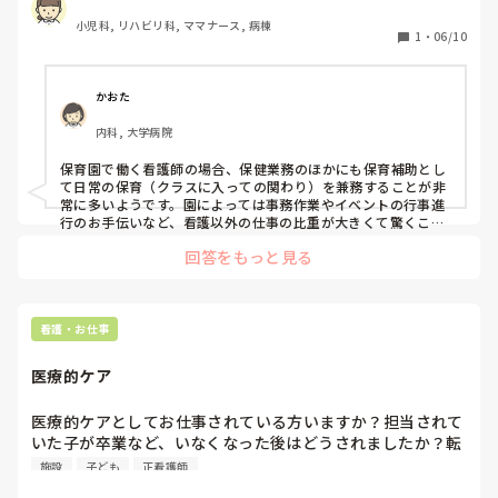
小児科, リハビリ科, ママナース, 病棟
1
・
06/10
かおた
内科, 大学病院
保育園で働く看護師の場合、保健業務のほかにも保育補助とし
て日常の保育（クラスに入っての関わり）を兼務することが非
常に多いようです。園によっては事務作業やイベントの行事進
行のお手伝いなど、看護以外の仕事の比重が大きくて驚くこと
もあるかもしれません。そのぶん子供たちの成長を近くで見守
回答をもっと見る
れるやりがいもありますが、事前の面接でどこまで兼務がある
か確認しておけると安心だと思います。
看護・お仕事
医療的ケア
医療的ケアとしてお仕事されている方いますか？担当されて
いた子が卒業など、いなくなった後はどうされましたか？転
職などしないといけないですか？
施設
子ども
正看護師