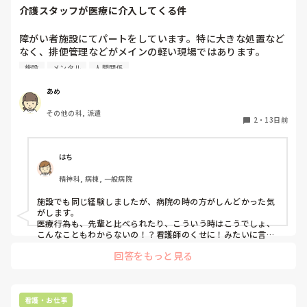
介護スタッフが医療に介入してくる件
障がい者施設にてパートをしています。特に大きな処置など
なく、排便管理などがメインの軽い現場ではあります。

胃瘻なども介護スタッフが対応しています。

施設
メンタル
人間関係
最近入った介護スタッフがかなり医療的に詳しい？ようでい
ろいろと薬や対応などに口を出してきます。そのせいで他の
あめ
スタッフも洗脳されてしまい、根拠ない提案に関してはスル
その他の科, 派遣
ーしていましたが、その自分の態度が気に食わないと上に告
2
・
13日前
げ口し、結局バカバカしくなり自分は辞めることにしまし
た。

施設に勤めている方で同じ悩みがある方はいますか？

はち
自分は心がポッキリ折れました。
精神科, 病棟, 一般病院
施設でも同じ経験しましたが、病院の時の方がしんどかった気
がします。

医療行為も、先輩と比べられたり、こういう時はこうでしょ、
こんなこともわからないの！？看護師のくせに！みたいに言わ
れるのが当たり前でした…。

回答をもっと見る
自分のやり方が絶対に正しい！と思える助手さん、ある意味す
ごかったなあと思います。

上に告げ口とかまでされるともうやりきれませんよね。

私もそんな職場なら諦めます！
看護・お仕事