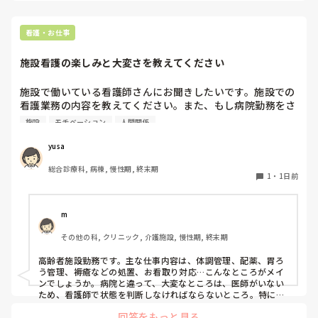
看護・お仕事
施設看護の楽しみと大変さを教えてください
施設で働いている看護師さんにお聞きしたいです。施設での
看護業務の内容を教えてください。また、もし病院勤務をさ
れたことがあるなら、病院と比べて、大変なこと、逆に楽し
施設
モチベーション
人間関係
いことはなんですか？

施設にいってから、こんないい事があった、逆にここは大変
yusa
と思う事があったら、知りたいです。
総合診療科, 病棟, 慢性期, 終末期
1
・
1日前
m
その他の科, クリニック, 介護施設, 慢性期, 終末期
高齢者施設勤務です。主な仕事内容は、体調管理、配薬、胃ろ
う管理、褥瘡などの処置、お看取り対応…こんなところがメイ
ンでしょうか。病院と違って、大変なところは、医師がいない
ため、看護師で状態を判断しなければならないところ。特にモ
ニターや検査機器があるわけでもないので、バイタルや自分の
回答をもっと見る
五感で観察し、感じたことで判断しなければならない。認知症