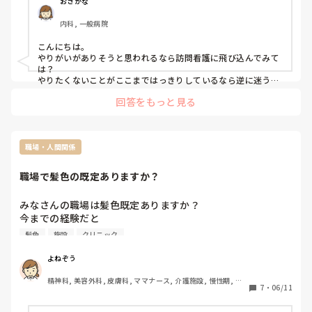
おさかな
対応して家族へ連絡します。私は入所施設で働きたくないで
内科, 一般病院
す。

通所施設だと通所中に何かあれば応急的なことはするけれど
こんにちは。

基本的に家族に電話報告したり入所先に電話報告して終了で
やりがいがありそうと思われるなら訪問看護に飛び込んでみて
す。

は？

入所施設の看護師は入所者を家族のように考えないと務まら
やりたくないことがここまではっきりしているなら逆に迷うこ
とあります？

ないのかなと勝手に思ってます。

回答をもっと見る
オンコール対応のない、もしくは少ない場所を探してみては？
私は訪問看護師として働いたとして務まるのか、オンコール
対応できるのか悩んでます。いつ呼ばれるか分からないオン
コールにストレスを感じそうです。

通所施設だと物足りなさと無力感を感じ、入所施設だと入所
職場・人間関係
者に寄り添い続けないといけないプレッシャーを感じます。
訪問看護のほうが他職種との連携、看護計画、医師の指示に
職場で髪色の既定ありますか？
そってケアし大変だけどやりがいをもてるのかなと考えてま
す。精神科看護をメインにしているとこは働く条件として、
みなさんの職場は髪色既定ありますか？

オンコールなしは魅力的ですけど、私のやりたい看護ではな
今までの経験だと

いです。勝手ながら精神科看護は終わりのみえない果てしな
精神科→あり(厳しめ)

髪色
施設
クリニック
い感じがして重苦しく感じます。精神科看護に詳しくないの
美容クリニック→なし(髪垂れないよう結べば色は自由)

で語弊があればすいません。

介護施設→あり(ゆるめ)

よねぞう
でした。

精神科, 美容外科, 皮膚科, ママナース, 介護施設, 慢性期, 回
他の分野だとどんな感じですか？？？？
7
・
06/11
復期, 終末期, 小規模多機能