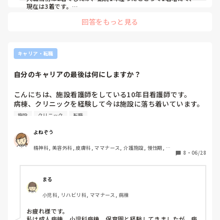
現在は3着です。

回答をもっと見る
スタッフのユニフォームの洗濯は、院内の洗濯機で決まった曜
日に自分たちで洗っています。

ユニフォーム1着は少ないですよね🥺

せめて洗い替えにもう1着欲しいですね。
キャリア・転職
自分のキャリアの最後は何にしますか？
こんにちは、施設看護師をしている10年目看護師です。

病棟、クリニックを経験して今は施設に落ち着いています。

先日「ずっとこの仕事する？」って同僚と話していたのでみ
施設
クリニック
転職
なさんに聞いてみたいです。

よねぞう
今なんのお仕事で、それをいつまでやりますか？

精神科, 美容外科, 皮膚科, ママナース, 介護施設, 慢性期, 回
最後までこの仕事でいこうと思う分野ありますか？

8
・
06/28
復期, 終末期, 小規模多機能
経験からなんの仕事がおすすめですか？

最後を見据えてこの分野に行きたいと思ってる…というもの
はありますか？

まる
小児科, リハビリ科, ママナース, 病棟
どれか1つでもいいです、ご回答お待ちしてます。
お疲れ様です。

私は成人病棟、小児科病棟、保育園と経験してきましたが、病