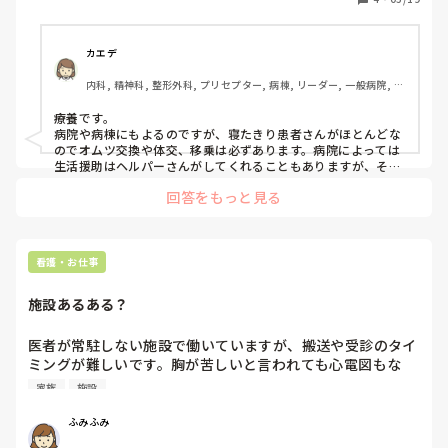
診療、勉強会開催や委員会活動もあり、病院と変わらなく感
じます。個人病院でもないのに、上司に嫌われると系列の遠
方施設に移動となることもたびたびあります。

カエデ
施設って40後半～50代がのんびり働くとこだと思っていた
内科, 精神科, 整形外科, プリセプター, 病棟, リーダー, 一般病院, 慢
のに、若い求職者が多く、60歳定年まで働けるのか不安しか
性期
ありません。

療養です。

回リハはめちゃくちゃ大変と聞くので、療養病棟はどんな感
病院や病棟にもよるのですが、寝たきり患者さんがほとんどな
じか教えて頂きたいです。
のでオムツ交換や体交、移乗は必ずあります。病院によっては
生活援助はヘルパーさんがしてくれることもありますが、それ
でも看護師が関わらないことはありません。夜勤も最低限の人
回答をもっと見る
数なので、必ずします。それで腰をやってる人も何人もいま
す…。

勉強会や委員会も正職員はありますし、パートでもやらせる病
棟もあります。雑務も多いです。

今の職場は病院一忙しいです。

看護・お仕事
年齢層は新卒を取っているところは若手も多いですが、そうで
なければ極端に偏りはないです。

施設あるある？
あとお看取りが多いので、精神的な強さは必要かもです。

療養は急性期のようなピリピリ感はないですが、その分体力勝
医者が常駐しない施設で働いていますが、搬送や受診のタイ
負です。のんびり、は患者さんの数が少ないときはできます
ミングが難しいです。胸が苦しいと言われても心電図もな
が、そうじゃないと結構体力的にしんどい日も多いです。

く、夜間帯は当番医にコールするので、疾患や状態を位置か
家族
施設
頭より体を使う印象です。
ら電話で伝えますが、結局

心配だったら受診したら？となります。

ふみふみ
病院ならこんな困ることないのに、医師が常駐しない施設で