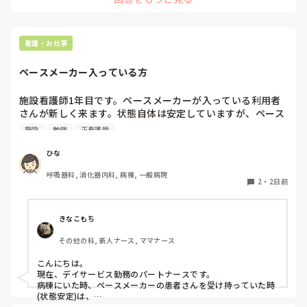
の方がほぼほぼなので、訴えることもできないし、聞いても答
えられないので、苦労しています。

　施設に移って良かったと思うことは、時間の流れが緩やかな
ことですかね。あとは、介護と分業なので、トランスがない、
看護・お仕事
私はもう歳なので、助かっています。
ペースメーカー入っている方
施設看護師1年目です。ペースメーカーが入っている利用者
さんが新しく来ます。状態自体は安定していますが、ペース
メーカー入っている方の観察や注意した方がいい点あれば教
施設
勉強
正看護師
えていただきたいです。
ひな
呼吸器科, 消化器内科, 病棟, 一般病院
2
・
2日前
きなこもち
その他の科, 新人ナース, ママナース
こんにちは。

現在、デイサービス勤務のパートナースです。

病棟にいた時、ペースメーカーの患者さんを受け持っていた時
(状態安定)は、

バイタルに付随する不整脈がないが無いか、創部の状態など
