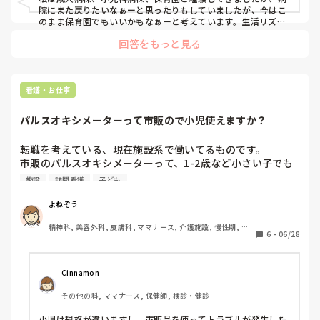
院にまた戻りたいなぁーと思ったりもしていましたが、今はこ
のまま保育園でもいいかもなぁーと考えています。生活リズム
も整ってるし、休みもとりやすいので。

回答をもっと見る
給料は安めですが、病院の時短勤務よりはもらえているので、
まぁーいいかなぁーと思っています。
看護・お仕事
パルスオキシメーターって市販ので小児使えますか？
転職を考えている、現在施設系で働いてるものです。

市販のパルスオキシメーターって、1-2歳など小さい子でも
使えますか？

施設
訪問看護
子ども
訪問で病児などを回る訪問看護ステーションに誘われてるの
ですが、時折施設で使ってた私物は使えるのかなと思っての
よねぞう
質問です！
精神科, 美容外科, 皮膚科, ママナース, 介護施設, 慢性期, 回
6
・
06/28
復期, 終末期, 小規模多機能
Cinnamon
その他の科, ママナース, 保健師, 検診・健診
小児は規格が違いますし、市販品を使ってトラブルが発生した