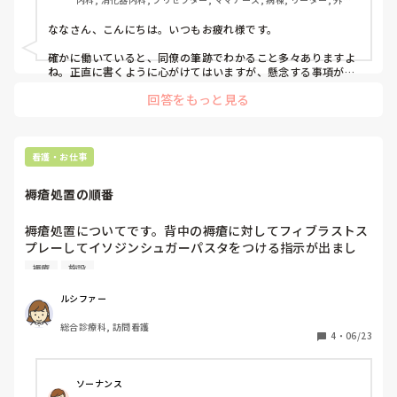
一般病院
ななさん、こんにちは。いつもお疲れ様です。

確かに働いていると、同僚の筆跡でわかること多々ありますよ
ね。正直に書くように心がけてはいますが、懸念する事項があ
れば思っていること全ては書けないです🥲
回答をもっと見る
看護・お仕事
褥瘡処置の順番
褥瘡処置についてです。背中の褥瘡に対してフィブラストス
プレーしてイソジンシュガーパスタをつける指示が出まし
た。滲出液が多くガーゼやフィルムをしても服にしみてしま
褥瘡
施設
います。

医師から女性様ナプキンを使ってる施設もあるからやってみ
ルシファー
たら？と言われました。その時は返事をしましたが

総合診療科, 訪問看護
順番ははて？ガーゼの上にナプキン当ててフィルム保護？そ
4
・
06/23
れあり？

皆さんはどう思われますか？

明日処置します。
ソーナンス