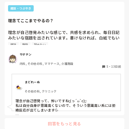
血・点滴が苦
ど…。

雑談・つぶやき
このナースマ
いったらいい
理念てここまでやるの？
て、自分がと
で…。
理念が自己啓発みたいな感じで、共感を求められ、毎日日記
みたいな宿題を出されています。書けなければ、白紙でもい
いみたいですが、書けばお給料加算するみたいです。他にも
雑誌
施設
辞めたい
月一、経営的な雑誌が配られ、レポート提出。動画視聴。そ
れに対する月一のディスカッション。

サボテン
すごく嫌て負担です。仕事も沢山覚えないといけないのに。
内科, その他の科, ママナース, 介護施設
もう辞めたい。

5
・
13日前
こんな施設あるのでしょうか？

今度、理念についての面談があります。
まどれーぬ
その他の科, クリニック
理念が自己啓発って、怖いですね;(っ´ω`c);:

私は自分自身が意識高くないので、そういう意識高い系には拒
絶反応が出てしまいます💦

なので、自分だったら入職した職場がそういうところだとわか
回答をもっと見る
った時点で早々に逃げる（辞める）と思います💦