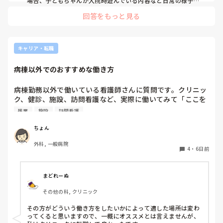
場合、子どもちゃんが入院時遊んでいる内容など日常の様子を
伝えてから疾患についての様子などを伝えていました。もちろ
回答をもっと見る
んその時の容態にはよりますが、、、。ご家族さんは心配なさ
る方多いので少しでも安心して頂ければと思って気をつけてい
ます。
キャリア・転職
病棟以外でのおすすめな働き方
病棟勤務以外で働いている看護師さんに質問です。クリニッ
ク、健診、施設、訪問看護など、実際に働いてみて「ここを
選んで良かった」と思う職場はありますか？仕事内容や残業
残業
施設
訪問看護
の有無、お休みの取りやすさも知りたいです。
ちょん
外科, 一般病院
4
・
6日前
まどれーぬ
その他の科, クリニック
その方がどういう働き方をしたいかによって適した場所は変わ
ってくると思いますので、一概にオススメとは言えませんが、