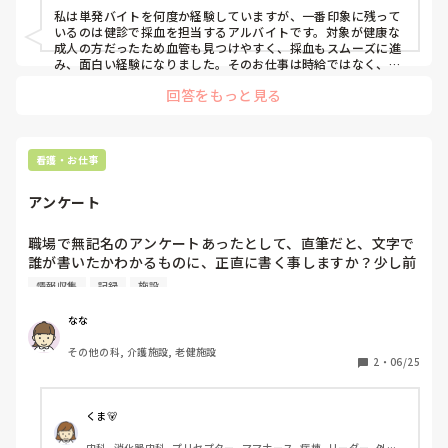
私は単発バイトを何度か経験していますが、一番印象に残って
いるのは健診で採血を担当するアルバイトです。対象が健康な
成人の方だったため血管も見つけやすく、採血もスムーズに進
み、面白い経験になりました。そのお仕事は時給ではなく、日
給だったので早く仕事が終わればその分早く帰れましたよ。

回答をもっと見る
そのほかにも、訪問入浴、デイサービス、精神科の夜勤、サー
ビス付き高齢者向け住宅で勤務した経験があります。最初は勝
手が分からず戸惑うこともありましたが、どの職場も新しい経
験ができて楽しかったです。

看護・お仕事
デイサービスでは、医療処置は血糖測定程度で、それ以外は利
アンケート
用者さんと一緒に過ごす時間が多く、「麻雀ってできます
か？」と聞かれて「できる」と答えるとすごく喜んでるいただ
いて「利用者さんと麻雀をして過ごしてください」と言われて
職場で無記名のアンケートあったとして、直筆だと、文字で
一緒に楽しんだアルバイトもありました。

誰が書いたかわかるものに、正直に書く事しますか？少し前
に渡されたアンケート用紙あるのですが、「はい」「いい
情報収集
記録
施設
単発バイトは職場ごとに雰囲気や業務内容が異なるので、新し
え」を○で囲むだけでなく、質問に対して記入するものあ
い分野を経験したい方にはおすすめです。
り、『思ってることそのまま書いたら、自分だと知られてし
なな
まう』って思ってしまい、思ってる事全て書くことはできま
その他の科, 介護施設, 老健施設
せんでした。
2
・
06/25
くま🐻
内科, 消化器内科, プリセプター, ママナース, 病棟, リーダー, 外来, 