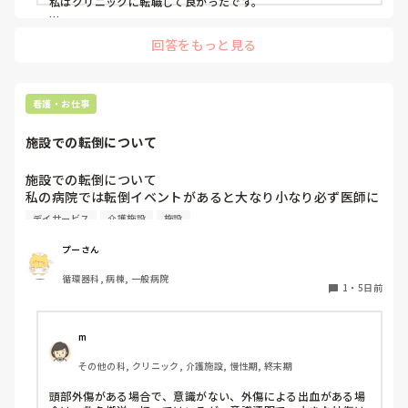
私はクリニックに転職して良かったです。

夜勤が身体に合わず、病棟での働き方にも疲れてしまったの
回答をもっと見る
で、日勤のみの働き方ができるところを求めました。

働きたい科が明確だったので、その診療科のクリニックに転職
しようと思いました。

日勤のみの働き方になってから、体調はすこぶる良好です
看護・お仕事
(•̀ω•́)⸝ި ʕᦏ⌎

仕事内容も自分に合うところを求めて幾度もクリニックを転々
施設での転倒について
としました。

残業はどこのクリニックもほとんどありませんでした。

施設での転倒について

お休みの取りやすさは、クリニックの規模によって異なると思
私の病院では転倒イベントがあると大なり小なり必ず医師に
います。

報告するルールになっています。

デイサービス
介護施設
施設
大きなところであれば、その分スタッフの数が多いですし、シ
殆どのケースで頭部のCTをとり、出血を否定してから経過
フト制になったりします。

観察になります。

人数が多いところは比較的お休みも取りやすいのではないかと
プーさん
思います。

施設ではそう簡単に検査はできないと思いますが、どのよう
私はシフト制は嫌なので、曜日固定のところを選ぶようにして
循環器科, 病棟, 一般病院
に対応されていますか？

1
・
5日前
きました。

医師での報告や受診などの実際を教えていただけるとありが
たいです。
これまで勤めてきたクリニックは、看護師が二人体制で全体の
スタッフ数も少ないところがほとんどでした。

m
必要最低限の人員しかいないので、誰か一人でも休まれたら困
るという状況のため、お休みが取りやすい環境ではなかったで
その他の科, クリニック, 介護施設, 慢性期, 終末期
すね(´･ω･`; )

頭部外傷がある場合で、意識がない、外傷による出血がある場