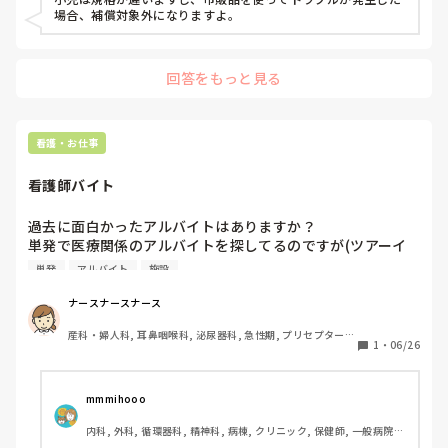
場合、補償対象外になりますよ。
回答をもっと見る
看護・お仕事
看護師バイト
過去に面白かったアルバイトはありますか？

単発で医療関係のアルバイトを探してるのですが(ツアーイ
ンストラクターや、マラソンの救急対応係、施設看護師な
単発
アルバイト
施設
ど)実際にしたことがある方のお話し(大変さや時給など)教え
てほしいです。
ナースナースナース
産科・婦人科, 耳鼻咽喉科, 泌尿器科, 急性期, プリセプター, 
1
・
06/26
病棟, 消化器外科, 一般病院, オペ室
mmmihooo
内科, 外科, 循環器科, 精神科, 病棟, クリニック, 保健師, 一般病院, 
派遣