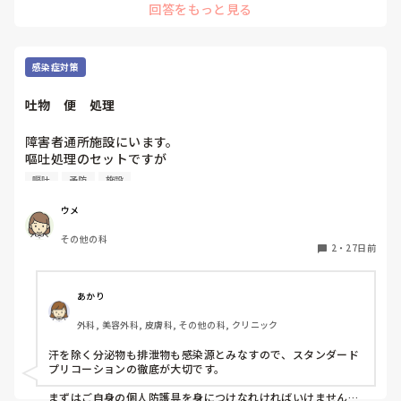
回答をもっと見る
時には帰れず、子供のいる人が優先されるので希望の休みも諦
最初は慣れない業務で慣れない環境で辛いだけだと思い、人
めないといけないこともありました。外来に移動してからは体
間関係は良いほうなので頑張って続けようと思いましたが、
力的にも楽でした。最初から外来で職場を探すとあまりないか
慣れても業務内容や休日出勤は変わらないので潔く転職して
もしれませんが、まず病棟で入職して、病院の構造や医師の性
しまうか悩んでいます。

格やクセを理解してから外来に移ると、かなり働きやすいと思
感染症対策
クリニックや検診センターへ転職して病棟看護師へ戻った方
吐物　便　処理
がいましたらご意見、経験談など聞かせていただきたいで
す。よろしくお願いします。
障害者通所施設にいます。

嘔吐処理のセットですが

利用者さんの便失禁や、排尿失禁にも持っていって使いまし
嘔吐
予防
施設
た。

色々入っていると

ウメ
いきなり何を使っていいのかシュミレーションできなくて、

その他の科
今日は便失禁を手袋をして拭き取り袋に入れアルコールペー
2
・
27日前
パーで拭き、ハイターで作った消毒液でふきとりました。

ガウンもせずにでした。利用者さんの尿や便を処理する上で
参考になるものはありますか？教えて頂きたく宜しくお願い
あかり
致します。

外科, 美容外科, 皮膚科, その他の科, クリニック
汗を除く分泌物も排泄物も感染源とみなすので、スタンダード
プリコーションの徹底が大切です。

まずはご自身の個人防護具を身につけなれければいけませんの