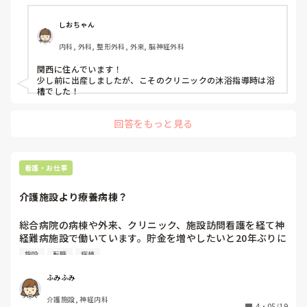
しおちゃん
内科, 外科, 整形外科, 外来, 脳神経外科
関西に住んでいます！

少し前に出産しましたが、こそのクリニックの沐浴指導時は浴
槽でした！
回答をもっと見る
看護・お仕事
介護施設より療養病棟？
総合病院の病棟や外来、クリニック、施設訪問看護を経て神
経難病施設で働いています。貯金を増やしたいと20年ぶりに
夜勤もはじめました。

施設
転職
病棟
60歳まであと7年、最後の職場のつもりでしたが、入ってみ
ると思っていた施設とイメージが違いすぎて。とにかくスタ
ふみふみ
ッフが若い。20代、30前半が半分を占めており、業務もオ
介護施設, 神経内科
ムツ交換や移乗も多く体力的にもしんどく、書類作成や訪問
4
・
05/19