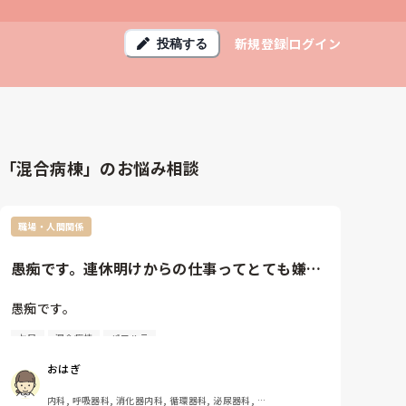
新規登録
ログイン
投稿する
「混合病棟」のお悩み相談
職場・人間関係
愚痴です。連休明けからの仕事ってとても嫌。
早く寝たいのに、目を瞑ると嫌...
愚痴です。

お局
混合病棟
パワハラ
連休明けからの仕事ってとても嫌。早く寝たいのに、
目を瞑ると嫌な事ばかり思い出すし、もし明日このイ
おはぎ
ベントがあったら…こういう失敗をしたらどうしよう
と不安が込み上げてきます。考えすぎて胃部不快感ハ
内科, 呼吸器科, 消化器内科, 循環器科, 泌尿器科, 総