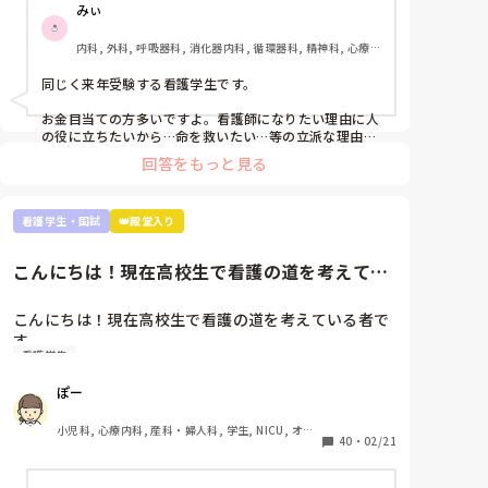
みぃ
した。先生は睡眠時間が少ないのは知識がないからだ
と言われ、さらに自分の無能さを実感しました。

内科, 外科, 呼吸器科, 消化器内科, 循環器科, 精神科, 心療内
科, 整形外科, 産科・婦人科, 耳鼻咽喉科, 皮膚科, 泌尿器科, 
また、今こうやって音を上げていても、看護師になっ
リハビリ科, 救急科, 急性期, 超急性期, ICU, 新人ナース, 病
同じく来年受験する看護学生です。

てからの方が辛いし勉強量増えるなんて何回も聞きま
棟, 神経内科, 脳神経外科, 消化器外科, 一般病院, 慢性期, 回
復期, 終末期, オペ室, 透析
した。

お金目当ての方多いですよ。看護師になりたい理由に人
の役に立ちたいから…命を救いたい…等の立派な理由を
持ってる方は少数派だと思います。

本当に向いてません。もっと早く気づいておけばよか
回答をもっと見る
ったです。もっと前の段階で気づいていれば辞めれた
実習ですが、どこの学生も同じです。毎日徹夜。私なん
のかなって思うと悲しくて仕方ないです。

て奨学金がストップしないよう学年で10位以内とれる
就職してからもっと苦労するなんてお先真っ暗すぎて
看護学生・国試
👑殿堂入り
ようにしていますが、それでも実習の半分はオールして
辛すぎます。

ます。そんなもんです。

今、看護師として働いている方には本当に頭が上がり
こんにちは！現在高校生で看護の道を考えてい
看護師になって勉強量が増えるというより、今学んでい
ません。

る者です看護学生や看護師の方...
るものが具体的になるだけなのでそこまで恐れなくて大
丈夫ですよ。それに、自分の知り合いですが3ヶ月だけ
こんにちは！現在高校生で看護の道を考えている者で
文章も纏まらない。最悪ですね。これでも、看護師を
病院で働き嫌になりやめて、今はクリニックの外来でゆ
す

目指すべきでしょうか。アドバイス頂きたいです。よ
っくりのんびり看護師やっている人もいます。お給料は
看護学生
看護学生や看護師の方に是非お聞きしたいのですが、
悪くありません。病棟で働いてた時とほぼ一緒です。夜
看護師になって後悔していたりやめとけばよかったと
勤もありませんし。

ぽー
思いますか？それとも、やっぱり頑張って良かったと
こういう道もありますよ。絶対病院で働かないと看護師
思われますか？

小児科, 心療内科, 産科・婦人科, 学生, NICU, オペ
の意味がないという訳では無いです。

色々と将来に不安が多く是非教えて頂きたいです！
40
・
02/21
室, 検診・健診
むしろ、実習で嫌な思いをもし実習先のせいでしたのな
ら、全国に何百何千と就職先があるので思い切って引っ