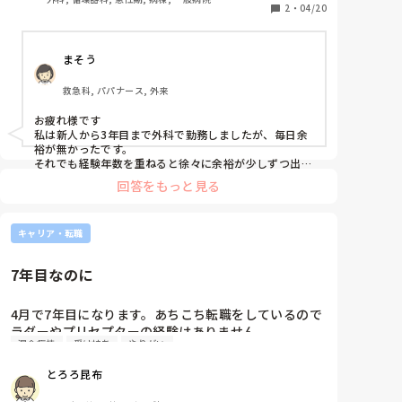
ず未だに自立してない業務も多くあります。

2
・
04/20
1年続けても仕事に慣れず常に余裕がなくて、ミスを
連発してしまいます。

まそう
このような状況で今後続けていく自信がなく、もう看
護師を辞めた方がいいのではないかと思っています。

救急科, パパナース, 外来
看護師を辞めて違う職種につけるのか、領域を変えて
看護師を続けるのか、それともまだ今の職場で頑張る
お疲れ様です

か自分の中で決めかねています。

私は新人から3年目まで外科で勤務しましたが、毎日余
読みにくい文章ですみません…何かアドバイスいただ
裕が無かったです。

けると幸いです。
それでも経験年数を重ねると徐々に余裕が少しずつ出来
てきました。

回答をもっと見る
3年目になっても当時の私には仕事に対して自身が持て
なかったので、異動を師長に相談しERへ移りました。

異動先が自分に合っていたようですぐに馴染むことがで
キャリア・転職
き、ミスも激減しました。

退職もひとつですが、異動を考慮しても良いのかなと思
7年目なのに
います。
4月で7年目になります。あちこち転職をしているので
ラダーやプリセプターの経験はありません。

混合病棟
受け持ち
やりがい
転職して半年、雑多な混合病棟で勤務しています。人
工呼吸器や胸腔ドレーン等は見れないことはないです
とろろ昆布
が自信がありません。

機会があれば見たいという気持ちはありますが、その