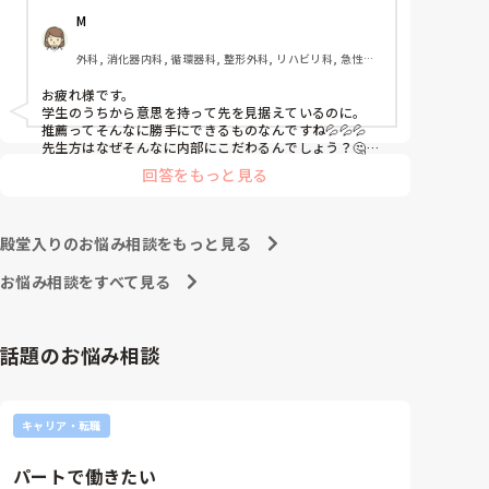
志望しています。第1志望はB病院です。

科, 消化器外科, 一般病院, 慢性期, 回復期, 終末期, 
M
オペ室, 透析
①-③を前提として読んで頂きたいです。

外科, 消化器内科, 循環器科, 整形外科, リハビリ科, 急性期, 
病棟, 消化器外科
インターンシップに行ってから何処に就職したいのか
お疲れ様です。

決めたいという考えが私にあり、気になっている病院
学生のうちから意思を持って先を見据えているのに。

(B病院)のインターンシップに行けたのが8月中旬でし
推薦ってそんなに勝手にできるものなんですね💦💦💦

た。とてもいい所で、内部の病院がどれだけ古い考え
先生方はなぜそんなに内部にこだわるんでしょう？🤔😮‍💨

親御さんはなんて言ってますか？

方で人間関係が終わっているのかがわかりました。

回答をもっと見る
学校には話は通じない気がしますね💦

私ならB病院に落ちても、A病院では働きたく無いで
A病院は回リハ、慢性期病棟、療養病棟があります。

す。なのでどうにかしてA病院を落ちることを考えちゃ
B病院はケアミックスで総合病院なので病棟が多いで
うかも🤔💦

殿堂入りのお悩み相談をもっと見る
す。

それが可能なのか分かりませんが…💦
お悩み相談をすべて見る
私が行きたい病棟は回リハか循環器科です。

以上のことを担任に相談したのが8月下旬です。担任
話題のお悩み相談
からは、「内部も受けて外部も受ける前例なんてな
い。内部なら確実に受かるのに外部も受けるメリット
なんてあるの？」と言われ、「遠い目で見た時、総合
病院で保育施設もあり、子育てしやすく、家から30分
キャリア・転職
以内で手当も多いB病院は第1志望として考えていま
す。ただ、人気で倍率が高く小論文の試験もあって受
パートで働きたい
かる確率が低いため、滑り止めとして内部も受けたい