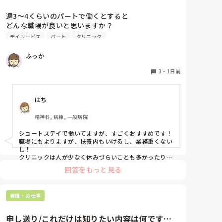
です。もしAが受かってBが落ちればAに行きます。B
が受かってAも受かったらBに行きます。」と伝えまし
週3〜4くらいのパートで働くとすると

た。

どんな職場が良いと思いますか？

クリニックとかデイサービスですかね…
デイサービス
パート
クリニック
「受かったところを蹴って外部に行くなんて社会人と
してどうかと思うけど。」と言われましたが、1年生
ふっか
の頃からお伝えしていますし意志を曲げるつもりは毛
頭ありませんと伝えたところ、「じゃあ内部の試験も
3
・
1日前
受けてから考えようか」とお答え頂きました。

また、内部の試験は第1志望〜第3志望まで必ず書かな
はち
ければいけなく、第1志望に行ける可能性はかなり低
精神科, 病棟, 一般病院
いと毎年先輩から言われていました。

ショートステイで働いてますが、すごくおすすめです！

なら尚更B病院は受けますって伝えた上で内部の試験
職場にもよりますが、扶養内もいけるし、業務重くない
をしたのですが、絶対に内部に行かせたいと思ったの
し！

か、学年で私だけ推薦して確実にA病院に行ける事に
クリニックは人が少なく休みづらいことも多かったり、
なりました。

1人でこなす量が多かったりするので、友達は苦労して
回答をもっと見る
ました。
でも、そんなこと頼んでいません。B病院を受けるこ
とは何度もお伝えしているのに…勝手に推薦されて、
看護・お仕事
「推薦してあげてここまでやってあげてるのに外部受
けるなんて有り得ないしそれって人としてどうな
申し送り/これだけは知りたい内容は何です
の？」と言われました。八方塞がり状態です。
