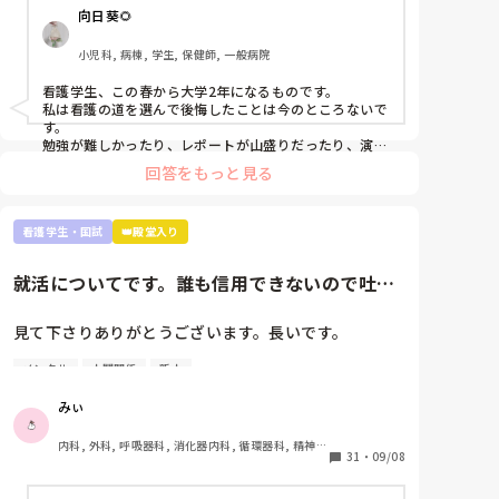
越すつもりで視野を広げ探すのも一つの手だと思いま
向日葵🌻
す。

小児科, 病棟, 学生, 保健師, 一般病院
私は看護師に向いてる人は、人の話を聞いて自分の中で
整理しアウトプットできる人だと思います。主様が向い
看護学生、この春から大学2年になるものです。

ているかは文面上では分かりません。少なくとも実習中
私は看護の道を選んで後悔したことは今のところないで
徹夜するくらい患者さんのこと、指導されたことを思い
す。

勉強しているのは強みだと思います。いいことです。

勉強が難しかったり、レポートが山盛りだったり、演習
や実習が大変だったりします。

回答をもっと見る
これくらいしか言えないです。お役に立てるかわかりま
でも、大学1年間勉強を投げ出したり、演習をさぼった
せんが…月並みなアドバイスですみません。
りしたことありません。

だって、将来、患者さんを少しでも元気で明るい気持ち
看護学生・国試
👑殿堂入り
にさせたいって思ってるから😌

患者さんの不安なことに寄り添って少しでも解決できた
らなって思ってるから😌

就活についてです。誰も信用できないので吐き
私自身入院経験があり、患者の立場を経験していて、そ
出させて下さい。
の時出会った看護師さんのようになりたいって思って頑
張ってます。

見て下さりありがとうございます。長いです。

まだ1年しか看護のこと勉強していない人が言うのもな
んですが。

メンタル
人間関係
新人
①グループ系列の専門学校に行っています。

自分が看護に向いてる向いてないじゃなくて、看護に携
②絶対に内部の病院に行かなければいけない奨学金を
わりたいって思う気持ちがあれば大丈夫だと思います
みぃ
🙆‍♀️(たぶんですが…)

借りずに頑張って3年生になったところです。外部の
看護師の立場の意見はまた別の方が回答してくれるかな
受験を考えていることは1年生の時から担任･就職担当
内科, 外科, 呼吸器科, 消化器内科, 循環器科, 精神
と。私も現役看護師さんの意見知りたいです。
の事務に伝えていました。

31
・
09/08
科, 心療内科, 整形外科, 産科・婦人科, 耳鼻咽喉科, 
皮膚科, 泌尿器科, リハビリ科, 救急科, 急性期, 超急
③現在、内部(グループ系列)のA病院、外部のB病院を
性期, ICU, 新人ナース, 病棟, 神経内科, 脳神経外