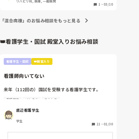
リハビリ科, 病棟, 一般病院
機会も少ないのと入退院が激しく不穏も多いため毎日
1
・
03/10
残業で疲弊しているような状況で中々その機会があり
ません。積極的に見たいと言いたいけど、正直今の病
「混合病棟」のお悩み相談をもっと見る
棟全体が自分の受け持ちで日々いっぱいいっぱいで
す。

7年目はもっとオールマイティーにできると思ってた
👑看護学生・国試 殿堂入りお悩み相談
のに自分が恥ずかしい。
看護学生・国試
👑殿堂入り
看護師向いてない
来年（112回の）国試を受験する看護学生です。

看護学生
メンタル
ストレス
看護師を目指した最初のきっかけが親から勧められた
ことで、正直看護師になりたくないです。看護師にな
底辺看護学生
る理由は、失礼ですがお金がもらえることと親が勧め
たからという理由しかない。進路希望調査、就職した
学生
くないって書きたかったですが、書けませんでした。

21
・
01/30
実習もつらくて。要領悪いので此間も実習中徹夜しま