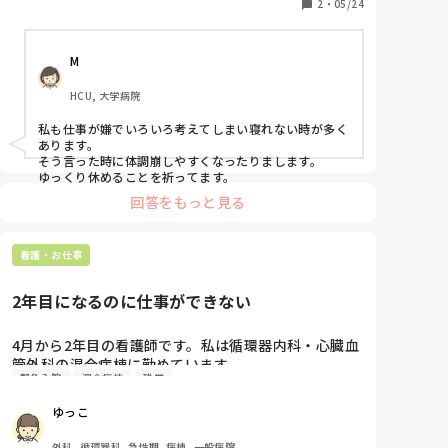
ンパないし、結局気を紛らわす為にここで呟いてみま
2
・
05/24
合診療科, 救急科, 急性期, その他の科, 病棟, 消化器
外科, 一般病院, 慢性期, 回復期, 終末期, 透析
した。

不快な気分にさせてしまった方は申し訳ありません。
M
HCU, 大学病院
私も仕事が嫌でいろいろ考えてしまい寝れない時が多く
あります。

そう言った時に体調崩しやすくなったりまします。

ゆっくり休めることを祈ってます。
回答をもっと見る
看護・お仕事
2年目になるのに仕事ができない
4月から2年目の看護師です。私は循環器内科・心臓血
管外科の混合病棟に勤めています。

緊急入院
混合病棟
残業
新人の頃からミスが多く度々注意されてきたのです
が、2年目になった今も新人の頃と同じことで注意を
ゆっこ
受けてしまいます。また、タイムスケジュール管理が
苦手で仕事が遅く残業ばかりなのと、緊急入院も取れ
外科, 循環器科, 急性期, 病棟, 一般病院