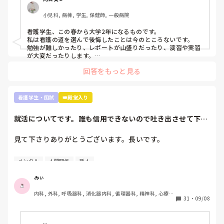
私は看護師に向いてる人は、人の話を聞いて自分の中で整理し
アウトプットできる人だと思います。主様が向いているかは文
小児科, 病棟, 学生, 保健師, 一般病院
面上では分かりません。少なくとも実習中徹夜するくらい患者
さんのこと、指導されたことを思い勉強しているのは強みだと
看護学生、この春から大学2年になるものです。

思います。いいことです。

私は看護の道を選んで後悔したことは今のところないです。

勉強が難しかったり、レポートが山盛りだったり、演習や実習
これくらいしか言えないです。お役に立てるかわかりません
が大変だったりします。

が…月並みなアドバイスですみません。
でも、大学1年間勉強を投げ出したり、演習をさぼったりした
回答をもっと見る
ことありません。

だって、将来、患者さんを少しでも元気で明るい気持ちにさせ
たいって思ってるから😌

患者さんの不安なことに寄り添って少しでも解決できたらなっ
看護学生・国試
👑殿堂入り
て思ってるから😌

私自身入院経験があり、患者の立場を経験していて、その時出
就活についてです。誰も信用できないので吐き出させて下さ
会った看護師さんのようになりたいって思って頑張ってます。

い。
まだ1年しか看護のこと勉強していない人が言うのもなんです
が。

見て下さりありがとうございます。長いです。

自分が看護に向いてる向いてないじゃなくて、看護に携わりた
いって思う気持ちがあれば大丈夫だと思います🙆‍♀️(たぶんです
①グループ系列の専門学校に行っています。

が…)

メンタル
人間関係
新人
②絶対に内部の病院に行かなければいけない奨学金を借りず
看護師の立場の意見はまた別の方が回答してくれるかなと。私
も現役看護師さんの意見知りたいです。
に頑張って3年生になったところです。外部の受験を考えて
みぃ
いることは1年生の時から担任･就職担当の事務に伝えていま
内科, 外科, 呼吸器科, 消化器内科, 循環器科, 精神科, 心療内
した。

31
・
09/08
科, 整形外科, 産科・婦人科, 耳鼻咽喉科, 皮膚科, 泌尿器科, 
③現在、内部(グループ系列)のA病院、外部のB病院を志望し
リハビリ科, 救急科, 急性期, 超急性期, ICU, 新人ナース, 病
ています。第1志望はB病院です。

棟, 神経内科, 脳神経外科, 消化器外科, 一般病院, 慢性期, 回
復期, 終末期, オペ室, 透析