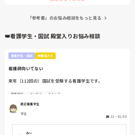
「参考書」のお悩み相談をもっと見る
👑看護学生・国試 殿堂入りお悩み相談
看護学生・国試
👑殿堂入り
看護師向いてない
来年（112回の）国試を受験する看護学生です。

看護師を目指した最初のきっかけが親から勧められたこと
看護学生
メンタル
ストレス
で、正直看護師になりたくないです。看護師になる理由は、
失礼ですがお金がもらえることと親が勧めたからという理由
底辺看護学生
しかない。進路希望調査、就職したくないって書きたかった
学生
ですが、書けませんでした。

21
・
01/30
実習もつらくて。要領悪いので此間も実習中徹夜しました。
先生は睡眠時間が少ないのは知識がないからだと言われ、さ
みぃ