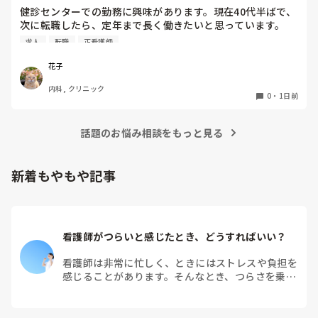
見ることがもう出来なくなってしまっているので第三者の目
健診センターでの勤務に興味があります。現在40代半ばで、
線でご意見頂きたいです。お時間あったらコメントお願いし
次に転職したら、定年まで長く働きたいと思っています。

ます。
健診センターは比較的人気があるので、あまり空きがないと
求人
転職
正看護師
聞きます。

実際、健診センターでの仕事内容は、楽なのでしょうか？ま
花子
た、大変なことは何ですか？
内科, クリニック
0
・
1日前
話題のお悩み相談をもっと見る
新着もやもや記事
看護師がつらいと感じたとき、どうすればいい？
看護師は非常に忙しく、ときにはストレスや負担を
感じることがあります。そんなとき、つらさを乗り
越えるためにはどうすればよいでしょうか？この記
事では、看護師がつらさを感じたときの対処法や秘
訣を紹介します。