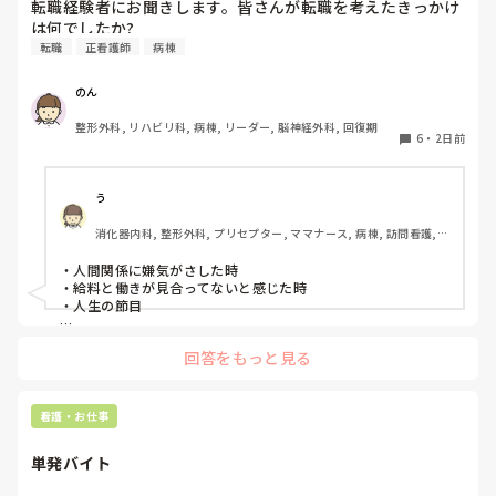
転職経験者にお聞きします。皆さんが転職を考えたきっかけ
「受かったところを蹴って外部に行くなんて社会人としてど
は何でしたか?
うかと思うけど。」と言われましたが、1年生の頃からお伝
転職
正看護師
病棟
えしていますし意志を曲げるつもりは毛頭ありませんと伝え
たところ、「じゃあ内部の試験も受けてから考えようか」と
のん
お答え頂きました。

整形外科, リハビリ科, 病棟, リーダー, 脳神経外科, 回復期
また、内部の試験は第1志望〜第3志望まで必ず書かなければ
6
・
2日前
いけなく、第1志望に行ける可能性はかなり低いと毎年先輩
から言われていました。

う
なら尚更B病院は受けますって伝えた上で内部の試験をした
消化器内科, 整形外科, プリセプター, ママナース, 病棟, 訪問看護, 
のですが、絶対に内部に行かせたいと思ったのか、学年で私
リーダー, 消化器外科, 一般病院
だけ推薦して確実にA病院に行ける事になりました。

・人間関係に嫌気がさした時

・給料と働きが見合ってないと感じた時

でも、そんなこと頼んでいません。B病院を受けることは何
・人生の節目

度もお伝えしているのに…勝手に推薦されて、「推薦してあ
げてここまでやってあげてるのに外部受けるなんて有り得な
回答をもっと見る
いしそれって人としてどうなの？」と言われました。八方塞
がり状態です。

看護・お仕事
私の学校では担任→校長の許可が降りないと必要書類の申請
をすることができません。申請が通っても貰えるまで１ヶ月
単発バイト
かかります。
