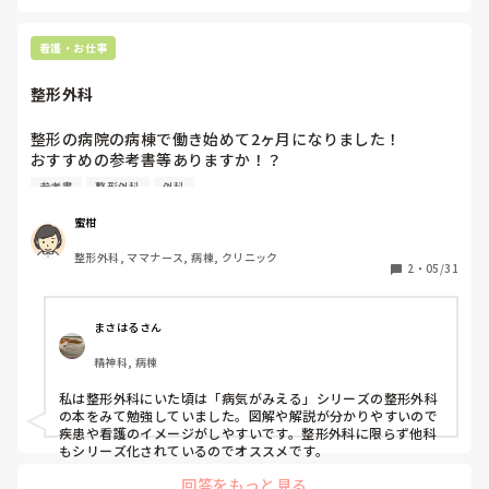
看護・お仕事
整形外科
整形の病院の病棟で働き始めて2ヶ月になりました！

おすすめの参考書等ありますか！？

整形外科で働くにあたって参考になる本等あれば教えて頂き
参考書
整形外科
外科
たいです！
蜜柑
整形外科, ママナース, 病棟, クリニック
2
・
05/31
まさはるさん
精神科, 病棟
私は整形外科にいた頃は「病気がみえる」シリーズの整形外科
の本をみて勉強していました。図解や解説が分かりやすいので
疾患や看護のイメージがしやすいです。整形外科に限らず他科
もシリーズ化されているのでオススメです。
回答をもっと見る