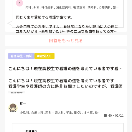
らに自分の無能さを実感しました。

内科, 外科, 呼吸器科, 消化器内科, 循環器科, 精神科, 心療内科, 整形
外科, 産科・婦人科, 耳鼻咽喉科, 皮膚科, 泌尿器科, リハビリ科, 救
また、今こうやって音を上げていても、看護師になってから
急科, 急性期, 超急性期, ICU, 新人ナース, 病棟, 神経内科, 脳神経外
同じく来年受験する看護学生です。

の方が辛いし勉強量増えるなんて何回も聞きました。

科, 消化器外科, 一般病院, 慢性期, 回復期, 終末期, オペ室, 透析
お金目当ての方多いですよ。看護師になりたい理由に人の役に
本当に向いてません。もっと早く気づいておけばよかったで
立ちたいから…命を救いたい…等の立派な理由を持ってる方は
少数派だと思います。

す。もっと前の段階で気づいていれば辞めれたのかなって思
回答をもっと見る
うと悲しくて仕方ないです。

実習ですが、どこの学生も同じです。毎日徹夜。私なんて奨学
就職してからもっと苦労するなんてお先真っ暗すぎて辛すぎ
金がストップしないよう学年で10位以内とれるようにしていま
ます。

すが、それでも実習の半分はオールしてます。そんなもんで
看護学生・国試
👑殿堂入り
今、看護師として働いている方には本当に頭が上がりませ
す。

ん。

こんにちは！現在高校生で看護の道を考えている者です看護
看護師になって勉強量が増えるというより、今学んでいるもの
学生や看護師の方...
が具体的になるだけなのでそこまで恐れなくて大丈夫ですよ。
文章も纏まらない。最悪ですね。これでも、看護師を目指す
それに、自分の知り合いですが3ヶ月だけ病院で働き嫌になり
こんにちは！現在高校生で看護の道を考えている者です

べきでしょうか。アドバイス頂きたいです。よろしくお願い
やめて、今はクリニックの外来でゆっくりのんびり看護師やっ
看護学生や看護師の方に是非お聞きしたいのですが、看護師
ている人もいます。お給料は悪くありません。病棟で働いてた
になって後悔していたりやめとけばよかったと思いますか？
時とほぼ一緒です。夜勤もありませんし。

看護学生
それとも、やっぱり頑張って良かったと思われますか？

こういう道もありますよ。絶対病院で働かないと看護師の意味
色々と将来に不安が多く是非教えて頂きたいです！
ぽー
がないという訳では無いです。

小児科, 心療内科, 産科・婦人科, 学生, NICU, オペ室, 検
40
・
02/21
むしろ、実習で嫌な思いをもし実習先のせいでしたのなら、全
診・健診
国に何百何千と就職先があるので思い切って引っ越すつもりで
視野を広げ探すのも一つの手だと思います。

向日葵🌻