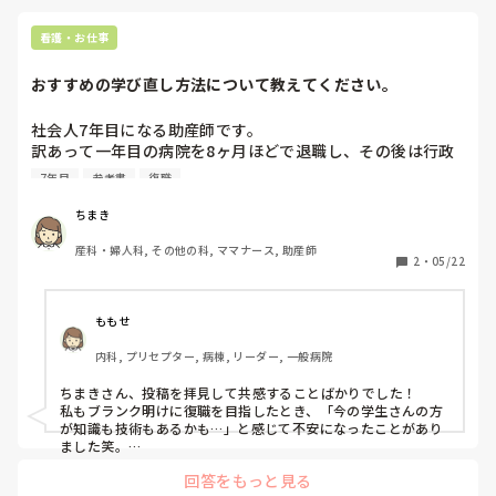
看護・お仕事
おすすめの学び直し方法について教えてください。
社会人7年目になる助産師です。

訳あって一年目の病院を8ヶ月ほどで退職し、その後は行政
の母子保健や虐待対応を行ってきました。

7年目
参考書
復職
今では一児の母となり、周産期に関する経験や知識は、実体
ちまき
験としてはあるものの、現学生さんの方が知識や技術が豊富
産科・婦人科, その他の科, ママナース, 助産師
と思われる状態です。

2
・
05/22
大した土台もないままに現場を離れて数年、現場への復職を
したいと願うようになりました。助産師としての産科や産婦
ももせ
人科復帰を視野に入れており、学び直しをしたいと考えてい
内科, プリセプター, 病棟, リーダー, 一般病院
るので、おすすめの学習方法や参考書等を教えてください。

ちまきさん、投稿を拝見して共感することばかりでした！

よろしくお願いいたします。
私もブランク明けに復職を目指したとき、「今の学生さんの方
が知識も技術もあるかも…」と感じて不安になったことがあり
ました笑。

回答をもっと見る
私が少しずつ自信を取り戻せたのは、まずは自宅でできること