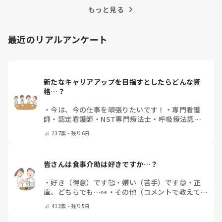
もっと見る
最近のリアルアンケート
新たなキャリアアップを目指すとしたらどんな資
格…？
・
今は、今の仕事を頑張りたいです！
・
専門看護
師
・
認定看護師
・
NST専門療法士
・
呼吸療法認定
士
・
糖尿病療養指導士
・
認知症ケア専門士
・
消化器
237
票・
残り6日
内視鏡技師
・
その他(コメントで教えて下さい)
皆さんは食事介助は好きですか…？
・
好き（得意）です🥰
・
嫌い（苦手）です😅
・
正
直、どちらでも…👀
・
その他（コメントで教えてく
ださい）
413
票・
残り5日