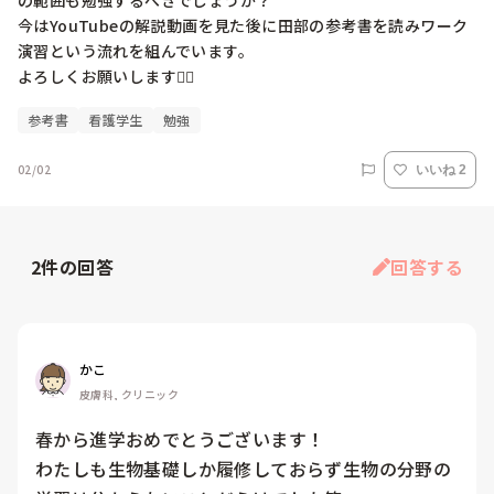
の範囲も勉強するべきでしょうか？

今はYouTubeの解説動画を見た後に田部の参考書を読みワーク
演習という流れを組んでいます。

よろしくお願いします🙇‍♂️
参考書
看護学生
勉強
02/02
いいね 2
2
件の回答
回答する
かこ
皮膚科, クリニック
春から進学おめでとうございます！

わたしも生物基礎しか履修しておらず生物の分野の