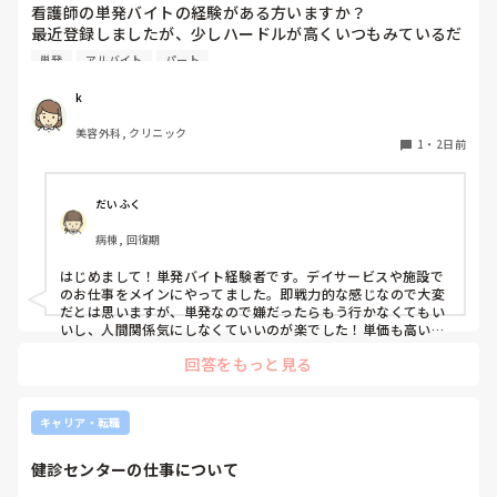
看護師の単発バイトの経験がある方いますか？

B病院の看護部長さんは、是非あなたに来て欲しいと言って
最近登録しましたが、少しハードルが高くいつもみているだ
くださっていて私も行きたいと思っています。

けです。

単発
アルバイト
パート
1度行ってもういいかなと言っている知り合いもいて、どの
ような雰囲気なのか知りたいです。
k
私の人生のことだから私が決めたいです。推薦されようがさ
れまいがB病院を受けることは決めていました。なのに推薦
美容外科, クリニック
されたことで申請を通す気はないとはっきり言われました。

1
・
2日前
どうしたらいいんでしょうか。諦めた方がいいんでしょう
だいふく
か。

病棟, 回復期
就職担当の事務に相談したら、「1年だけAで働いてその後B
いったら？」と私の経歴に傷がつくことがわかっているのに
はじめまして！単発バイト経験者です。デイサービスや施設で
他人事扱いです。本当に酷い…

のお仕事をメインにやってました。即戦力的な感じなので大変
だとは思いますが、単発なので嫌だったらもう行かなくてもい
いし、人間関係気にしなくていいのが楽でした！単価も高いで
B病院は諦めたくありません。ていうか受かる可能性低いで
すし私には合ってたかなと思います。ただ、自分の行きたい日
す。倍率高いので。絶対に行ける可能性が低いのになぜか裏
回答をもっと見る
にちに空きがあるか分からないのでそこは難点ですかね。
で手を回されました。

どうしたら話が通じると思いますか？なんかもう疲れちゃっ
キャリア・転職
て。

健診センターの仕事について
ここまで読んでくださりありがとうございました。客観的に