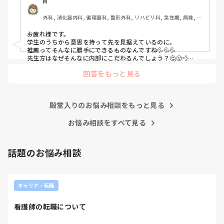
M
①-③を前提として読んで頂きたいです。

外科, 消化器内科, 循環器科, 整形外科, リハビリ科, 急性期, 病棟, 消
化器外科
インターンシップに行ってから何処に就職したいのか決めた
お疲れ様です。

いという考えが私にあり、気になっている病院(B病院)のイ
学生のうちから意思を持って先を見据えているのに。

ンターンシップに行けたのが8月中旬でした。とてもいい所
推薦ってそんなに勝手にできるものなんですね💦💦💦

で、内部の病院がどれだけ古い考え方で人間関係が終わって
先生方はなぜそんなに内部にこだわるんでしょう？🤔😮‍💨

親御さんはなんて言ってますか？

いるのかがわかりました。

回答をもっと見る
学校には話は通じない気がしますね💦

私ならB病院に落ちても、A病院では働きたく無いです。なので
A病院は回リハ、慢性期病棟、療養病棟があります。

どうにかしてA病院を落ちることを考えちゃうかも🤔💦

B病院はケアミックスで総合病院なので病棟が多いです。

それが可能なのか分かりませんが…💦
殿堂入りのお悩み相談をもっと見る
私が行きたい病棟は回リハか循環器科です。

お悩み相談をすべて見る
以上のことを担任に相談したのが8月下旬です。担任から
は、「内部も受けて外部も受ける前例なんてない。内部なら
話題のお悩み相談
確実に受かるのに外部も受けるメリットなんてあるの？」と
言われ、「遠い目で見た時、総合病院で保育施設もあり、子
育てしやすく、家から30分以内で手当も多いB病院は第1志
望として考えています。ただ、人気で倍率が高く小論文の試
キャリア・転職
験もあって受かる確率が低いため、滑り止めとして内部も受
けたいです。もしAが受かってBが落ちればAに行きます。B
看護師の転職について
が受かってAも受かったらBに行きます。」と伝えました。
