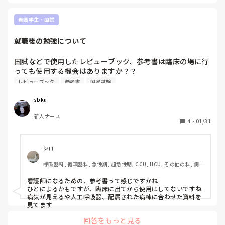
から始めたことでした。

看護学生・国試
	•	最新の書籍や雑誌を少しずつ読む

　無理なく読める範囲で、興味があるテーマからで十分だと思
就職後の勉強について
います。

	•	オンラインの勉強会・セミナー

　家事や育児の合間でも受けられて、ブランクがあっても安心
国試などで使用したレビューブック、参考書は臨床の場に行
して参加できます。

っても使用する機会はありますか？？

学校の教材の方がいいなどありましたら教えてください！
私も最初は「今さら勉強して追いつけるのかな」と思っていま
レビューブック
参考書
国家試験
したが、少しずつ学び直すうちに、「やっぱりこの仕事が好き
だな」と思えるようになりました。

sbku
ちまきさんも、ご自身の経験が必ず活きるときが来ると思いま
新人ナース
4
・
01/31
すよ。
シロ
呼吸器科, 循環器科, 急性期, 超急性期, CCU, HCU, その他の科, 病
棟, 訪問看護, 介護施設, 一般病院, 大学病院, 終末期
看護師になるための、参考書って感じですかね

ひとによるかもですが、臨床に出てから使用はしてないですね

病気が見えるや人工呼吸器、配属された病棟に合わせた資料を
見てます
回答をもっと見る