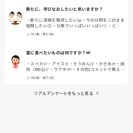
新たに、学びなおしたいと思いますか？
・
新たに資格を取得したい📖
・
今の分野をこのまま
経験したい😊
・
仕事でいっぱいいっぱい💦
・
どん
な自分になりたいか探し中🧐
・
その他（コメントで
451
票・
残り4日
教えてください）
夏に食べたいものは何ですか？🍉
・
スイカ🍉
・
アイス🍦
・
そうめん🥢
・
かき氷🍧
・
焼
肉（BBQ)🍖
・
ウナギ🐟
・
その他(コメントで教え
てください)
492
票・
残り3日
リアルアンケートをもっと見る