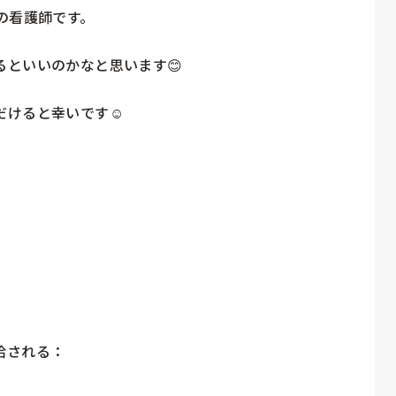
看護師です。

といいのかなと思います😊

けると幸いです☺️

される：
