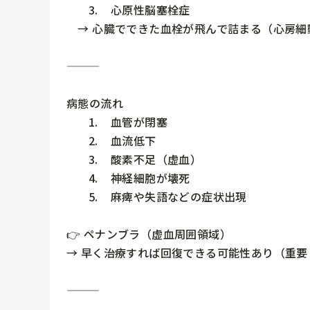
	3.	心原性脳塞栓症

　→ 心臓でできた血栓が飛んで詰まる（心房細
⸻

病態の流れ

	1.	血管が閉塞

	2.	血流低下

	3.	酸素不足（虚血）

	4.	神経細胞が壊死

	5.	麻痺や失語などの症状出現

👉 ペナンブラ（虚血周囲領域）

→ 早く治療すれば回復できる可能性あり（重要！
⸻
