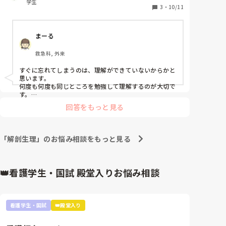
学生
細胞から消化器系まで終わってるので、一から復習し
3
・
10/11
ようと思ってるのですが、何か効率的で良い方法あり
ますか？授業ノートは、一応書いてるのですが字が汚
まーる
かったり適当に書いてたりで当てになりません😭
救急科, 外来
すぐに忘れてしまうのは、理解ができていないからかと
思います。

何度も何度も同じところを勉強して理解するのが大切で
す。

あとは人に教えたりするのもいいと思います。
回答をもっと見る
「解剖生理」のお悩み相談をもっと見る
👑看護学生・国試 殿堂入りお悩み相談
看護学生・国試
👑殿堂入り