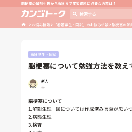
脳梗塞の解剖生理から看護まで実習資料に必要な内容は？
お悩み相談
「看護学生・国試」のお悩み相談
脳梗塞の解
看護学生・国試
脳梗塞について勉強方法を教え
新人
学生
脳梗塞について

1.解剖生理   図については作成済み言葉が思いつ
2.病態生理

3.検査
