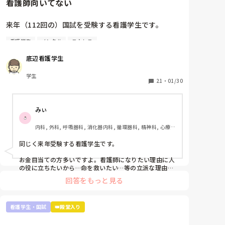
看護師向いてない
来年（112回の）国試を受験する看護学生です。

看護学生
メンタル
ストレス
看護師を目指した最初のきっかけが親から勧められた
ことで、正直看護師になりたくないです。看護師にな
底辺看護学生
る理由は、失礼ですがお金がもらえることと親が勧め
たからという理由しかない。進路希望調査、就職した
学生
くないって書きたかったですが、書けませんでした。

21
・
01/30
実習もつらくて。要領悪いので此間も実習中徹夜しま
みぃ
した。先生は睡眠時間が少ないのは知識がないからだ
と言われ、さらに自分の無能さを実感しました。

内科, 外科, 呼吸器科, 消化器内科, 循環器科, 精神科, 心療内
科, 整形外科, 産科・婦人科, 耳鼻咽喉科, 皮膚科, 泌尿器科, 
また、今こうやって音を上げていても、看護師になっ
リハビリ科, 救急科, 急性期, 超急性期, ICU, 新人ナース, 病
同じく来年受験する看護学生です。

てからの方が辛いし勉強量増えるなんて何回も聞きま
棟, 神経内科, 脳神経外科, 消化器外科, 一般病院, 慢性期, 回
復期, 終末期, オペ室, 透析
した。

お金目当ての方多いですよ。看護師になりたい理由に人
の役に立ちたいから…命を救いたい…等の立派な理由を
持ってる方は少数派だと思います。

本当に向いてません。もっと早く気づいておけばよか
回答をもっと見る
ったです。もっと前の段階で気づいていれば辞めれた
実習ですが、どこの学生も同じです。毎日徹夜。私なん
のかなって思うと悲しくて仕方ないです。

て奨学金がストップしないよう学年で10位以内とれる
就職してからもっと苦労するなんてお先真っ暗すぎて
看護学生・国試
👑殿堂入り
ようにしていますが、それでも実習の半分はオールして
辛すぎます。

ます。そんなもんです。

今、看護師として働いている方には本当に頭が上がり