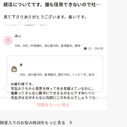
らなって思ってるから😌

就活についてです。誰も信用できないので吐き
私自身入院経験があり、患者の立場を経験していて、そ
出させて下さい。
の時出会った看護師さんのようになりたいって思って頑
張ってます。

見て下さりありがとうございます。長いです。

まだ1年しか看護のこと勉強していない人が言うのもな
んですが。

メンタル
人間関係
新人
①グループ系列の専門学校に行っています。

自分が看護に向いてる向いてないじゃなくて、看護に携
②絶対に内部の病院に行かなければいけない奨学金を
わりたいって思う気持ちがあれば大丈夫だと思います
みぃ
🙆‍♀️(たぶんですが…)

借りずに頑張って3年生になったところです。外部の
看護師の立場の意見はまた別の方が回答してくれるかな
受験を考えていることは1年生の時から担任･就職担当
内科, 外科, 呼吸器科, 消化器内科, 循環器科, 精神
と。私も現役看護師さんの意見知りたいです。
の事務に伝えていました。

31
・
09/08
科, 心療内科, 整形外科, 産科・婦人科, 耳鼻咽喉科, 
皮膚科, 泌尿器科, リハビリ科, 救急科, 急性期, 超急
③現在、内部(グループ系列)のA病院、外部のB病院を
性期, ICU, 新人ナース, 病棟, 神経内科, 脳神経外
志望しています。第1志望はB病院です。

科, 消化器外科, 一般病院, 慢性期, 回復期, 終末期, 
M
オペ室, 透析
①-③を前提として読んで頂きたいです。

外科, 消化器内科, 循環器科, 整形外科, リハビリ科, 急性期, 
病棟, 消化器外科
インターンシップに行ってから何処に就職したいのか
お疲れ様です。

決めたいという考えが私にあり、気になっている病院
学生のうちから意思を持って先を見据えているのに。

(B病院)のインターンシップに行けたのが8月中旬でし
推薦ってそんなに勝手にできるものなんですね💦💦💦

た。とてもいい所で、内部の病院がどれだけ古い考え
先生方はなぜそんなに内部にこだわるんでしょう？🤔😮‍💨

親御さんはなんて言ってますか？

方で人間関係が終わっているのかがわかりました。

回答をもっと見る
学校には話は通じない気がしますね💦

私ならB病院に落ちても、A病院では働きたく無いで
A病院は回リハ、慢性期病棟、療養病棟があります。

す。なのでどうにかしてA病院を落ちることを考えちゃ
B病院はケアミックスで総合病院なので病棟が多いで
うかも🤔💦

殿堂入りのお悩み相談をもっと見る
す。

それが可能なのか分かりませんが…💦