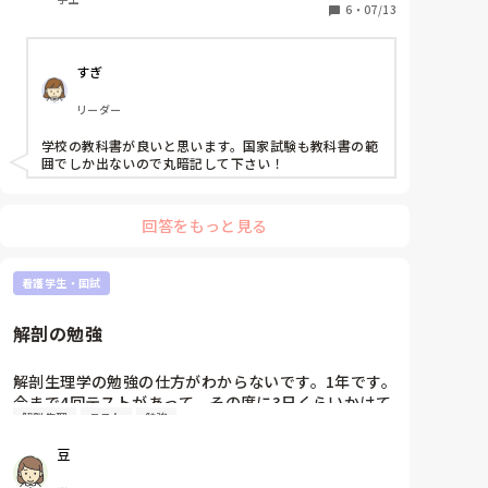
6
・
07/13
すぎ
リーダー
学校の教科書が良いと思います。国家試験も教科書の範
囲でしか出ないので丸暗記して下さい！
回答をもっと見る
看護学生・国試
解剖の勉強
解剖生理学の勉強の仕方がわからないです。1年です。
今まで4回テストがあって、その度に3日くらいかけて
解剖生理
テスト
勉強
勉強してるんですけど、テストが終わるとすぐ忘れて
しまいます。テストは、他の学校と比べると簡単な方
豆
です。
