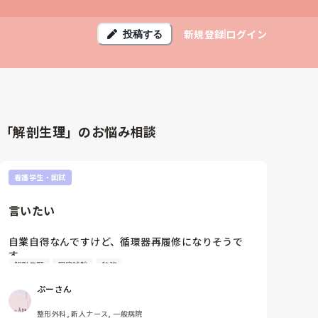
新規登録
ログイン
投稿する
「解剖生理」のお悩み相談
看護学生・国試
言いたい
自業自得なんですけど、循環器再履修になりそうで
す。

解剖生理
国家試験
勉強
循環器は全然得意ではなくて、私自身勉強はそこそこ
していました。勉強方法がわからないまま再試に挑ん
ぷーさん
でしまいました。

前回の解剖生理は再試の問題が本試験の問題と同じだ
整形外科, 新人ナース, 一般病院