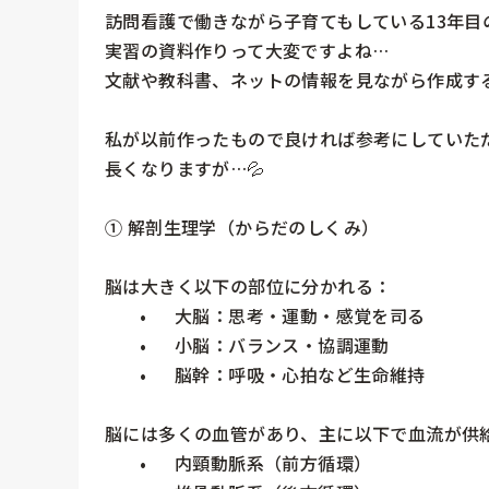
訪問看護で働きながら子育てもしている13年目の
実習の資料作りって大変ですよね…

文献や教科書、ネットの情報を見ながら作成する
私が以前作ったもので良ければ参考にしていただ
長くなりますが…💦

① 解剖生理学（からだのしくみ）

脳は大きく以下の部位に分かれる：

	•	大脳：思考・運動・感覚を司る

	•	小脳：バランス・協調運動

	•	脳幹：呼吸・心拍など生命維持

脳には多くの血管があり、主に以下で血流が供給
	•	内頸動脈系（前方循環）
