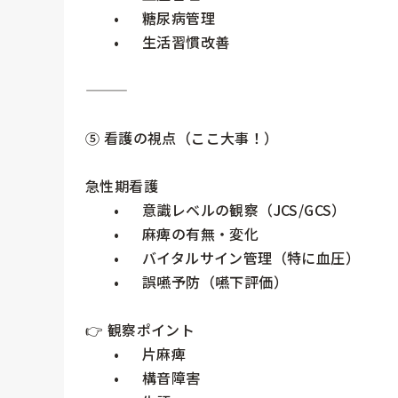
	•	糖尿病管理

	•	生活習慣改善

⸻

⑤ 看護の視点（ここ大事！）

急性期看護

	•	意識レベルの観察（JCS/GCS）

	•	麻痺の有無・変化

	•	バイタルサイン管理（特に血圧）

	•	誤嚥予防（嚥下評価）

👉 観察ポイント

	•	片麻痺

	•	構音障害
