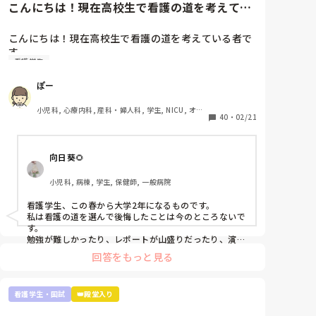
こんにちは！現在高校生で看護の道を考えてい
看護師になって勉強量が増えるというより、今学んでい
ません。

る者です看護学生や看護師の方...
るものが具体的になるだけなのでそこまで恐れなくて大
丈夫ですよ。それに、自分の知り合いですが3ヶ月だけ
こんにちは！現在高校生で看護の道を考えている者で
文章も纏まらない。最悪ですね。これでも、看護師を
病院で働き嫌になりやめて、今はクリニックの外来でゆ
す

目指すべきでしょうか。アドバイス頂きたいです。よ
っくりのんびり看護師やっている人もいます。お給料は
看護学生
看護学生や看護師の方に是非お聞きしたいのですが、
悪くありません。病棟で働いてた時とほぼ一緒です。夜
看護師になって後悔していたりやめとけばよかったと
勤もありませんし。

ぽー
思いますか？それとも、やっぱり頑張って良かったと
こういう道もありますよ。絶対病院で働かないと看護師
思われますか？

小児科, 心療内科, 産科・婦人科, 学生, NICU, オペ
の意味がないという訳では無いです。

色々と将来に不安が多く是非教えて頂きたいです！
40
・
02/21
室, 検診・健診
むしろ、実習で嫌な思いをもし実習先のせいでしたのな
ら、全国に何百何千と就職先があるので思い切って引っ
越すつもりで視野を広げ探すのも一つの手だと思いま
向日葵🌻
す。

小児科, 病棟, 学生, 保健師, 一般病院
私は看護師に向いてる人は、人の話を聞いて自分の中で
整理しアウトプットできる人だと思います。主様が向い
看護学生、この春から大学2年になるものです。

ているかは文面上では分かりません。少なくとも実習中
私は看護の道を選んで後悔したことは今のところないで
徹夜するくらい患者さんのこと、指導されたことを思い
す。

勉強しているのは強みだと思います。いいことです。

勉強が難しかったり、レポートが山盛りだったり、演習
や実習が大変だったりします。

回答をもっと見る
これくらいしか言えないです。お役に立てるかわかりま
でも、大学1年間勉強を投げ出したり、演習をさぼった
せんが…月並みなアドバイスですみません。
りしたことありません。

だって、将来、患者さんを少しでも元気で明るい気持ち
看護学生・国試
👑殿堂入り
にさせたいって思ってるから😌

患者さんの不安なことに寄り添って少しでも解決できた