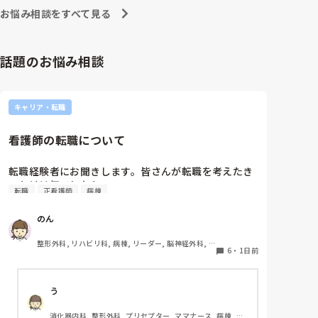
お悩み相談をすべて見る
私が行きたい病棟は回リハか循環器科です。

以上のことを担任に相談したのが8月下旬です。担任
話題のお悩み相談
からは、「内部も受けて外部も受ける前例なんてな
い。内部なら確実に受かるのに外部も受けるメリット
なんてあるの？」と言われ、「遠い目で見た時、総合
病院で保育施設もあり、子育てしやすく、家から30分
キャリア・転職
以内で手当も多いB病院は第1志望として考えていま
す。ただ、人気で倍率が高く小論文の試験もあって受
看護師の転職について
かる確率が低いため、滑り止めとして内部も受けたい
です。もしAが受かってBが落ちればAに行きます。B
が受かってAも受かったらBに行きます。」と伝えまし
転職経験者にお聞きします。皆さんが転職を考えたき
た。

っかけは何でしたか?
転職
正看護師
病棟
「受かったところを蹴って外部に行くなんて社会人と
のん
してどうかと思うけど。」と言われましたが、1年生
の頃からお伝えしていますし意志を曲げるつもりは毛
整形外科, リハビリ科, 病棟, リーダー, 脳神経外科, 
頭ありませんと伝えたところ、「じゃあ内部の試験も
6
・
1日前
回復期
受けてから考えようか」とお答え頂きました。

また、内部の試験は第1志望〜第3志望まで必ず書かな
う
ければいけなく、第1志望に行ける可能性はかなり低
消化器内科, 整形外科, プリセプター, ママナース, 病棟, 訪
いと毎年先輩から言われていました。
