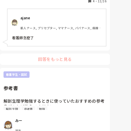
ったので、乗り越えられました。今回は本試験で全然
4
・
12/16
手応えがなかったため、学年全員で1問ずつ覚えて再
試対策をしていました。ですが、今回は全く違う問題
ajane 
が出て、予想してなかった私は、少しは解けました
が、、。という感じです。今回再試を受けた人数が63
新人ナース, プリセプター, ママナース, パパナース, 病棟, 
人中40数名いました。みんな同じ問題しか取り組んで
クリニック, 訪問看護, 介護施設, 老健施設, 学生, 離職中, 保
いなかったので、再履修がほとんどという感じになっ
健師, リーダー, 外来, 一般病院, 大学病院, 保育園・学校, 派
 看護師怎麼了
てしまうことになります。

遣, 小規模多機能, 看護多機能, 助産師
両親には言えません。言いたいです。

自分が心底嫌になります。まあ、自業自得なんですけ
ど
回答をもっと見る
看護学生・国試
参考書
解剖生理学勉強するときに使っていたおすすめの参考
書があれば教えてください🙇‍♀️
解剖生理
参考書
勉強
みー
学生