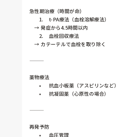
急性期治療（時間が命）

	1.	t-PA療法（血栓溶解療法）

　→ 発症から4.5時間以内

	2.	血栓回収療法

　→ カテーテルで血栓を取り除く

⸻

薬物療法

	•	抗血小板薬（アスピリンなど）

	•	抗凝固薬（心原性の場合）

⸻

再発予防

	•	血圧管理
