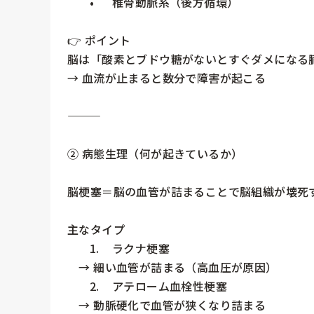
	•	椎骨動脈系（後方循環）

👉 ポイント

脳は「酸素とブドウ糖がないとすぐダメになる臓
→ 血流が止まると数分で障害が起こる

⸻

② 病態生理（何が起きているか）

脳梗塞＝脳の血管が詰まることで脳組織が壊死す
主なタイプ

	1.	ラクナ梗塞

　→ 細い血管が詰まる（高血圧が原因）

	2.	アテローム血栓性梗塞

　→ 動脈硬化で血管が狭くなり詰まる
