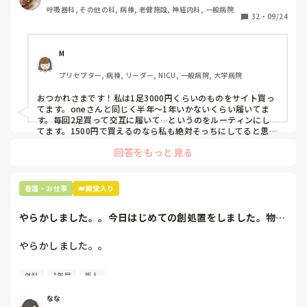
わたしの職場の指定は「白のスニーカー」。

呼吸器科, その他の科, 病棟, 老健施設, 神経内科, 一般病院
すぐに汚くなるので1,500円は絶対に超えたくない思いがあ
32
・
09/24
り笑、商店街の靴屋さんやネットで安く見つけた時に買って
半年〜1年未満で交換しています。

M
職場の人が「ナースシューズに3000円以上は出せない」っ
プリセプター, 病棟, リーダー, NICU, 一般病院, 大学病院
て言ってて、わたしの倍額は出せるのか！とびっくりしたの
で、世の皆さんはどうなのかなと…🤔
おつかれさまです！私は1足3000円くらいのものをサイト買っ
てます。oneさんと同じく半年〜1年いかないくらい履いてま
す。毎回2足買って交互に履いて…というのをルーティンにし
てます。1500円で買えるのなら私も絶対そっちにしてると思う
ので良い買い物されてて羨ましいです！(笑)
回答をもっと見る
看護・お仕事
👑殿堂入り
やらかしました。。今日はじめての創処置をしました。物品
で滅菌の鑷子やハ...
やらかしました。。

今日はじめての創処置をしました。

外科
1年目
新人
物品で滅菌の鑷子やハサミを使ったのですが、

ゴミと一緒に、ノリで鑷子達を捨てました。。

なな