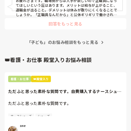
お疲れさまです。職場側からは人手が欲しいので正職員になっ
てほしいという圧はあります。メリットは給与が上がること、
退職金が出ること。デメリットは休みが取りにくくなることで
しょうか。「正職員なんだから」と公休ギリギリで働かされま
す。
回答をもっと見る
「子ども」のお悩み相談をもっと見る
👑看護・お仕事 殿堂入りお悩み相談
看護・お仕事
👑殿堂入り
ただふと思った素朴な質問です。自費購入するナースシュー
ズ(職場で使用し...
ただふと思った素朴な質問です。

自費購入するナースシューズ(職場で使用してる靴)っていく
ナースシューズ
シューズ
らくらいのものをどのくらいの期間使用していますか？

one