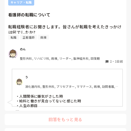
キャリア・転職
が何か処置をしているけど、ペアの新人はのんびり記録して
いて、「(処置を)やったことあるの？無いなら見学したほう
看護師の転職について
がいいんじゃないの？」と声をかけても、「記録終わってな
いんで」と。。。

転職経験者にお聞きします。皆さんが転職を考えたきっかけ
早く色々覚えたい！という、意欲があまり感じられず…これ
は何でしたか?
はPNS云々よりも、その新人の性格かな？とも思いました
転職
正看護師
病棟
が、ほとんどの新人に当てはまりました。。。時代柄でしょ
うか？？

のん
私はどちらかといえば、PNSは好きじゃありません。

でもPNSでやれというからには、もっと業務量に見合った、
整形外科, リハビリ科, 病棟, リーダー, 脳神経外科, 回復期
新人を指導しながら業務ができるゆとりが欲しいです。

2
・
1日前
PNSもそうじゃないのも経験している方は、どちらの方が良
いと思いますか？
う
消化器内科, 整形外科, プリセプター, ママナース, 病棟, 訪問看護, 
リーダー, 消化器外科, 一般病院
・人間関係に嫌気がさした時

・給料と働きが見合ってないと感じた時

・人生の節目

回答をもっと見る