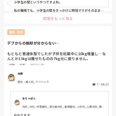
小学生の壁というやつですよね。

私の職場でも、小学生の壁をきっかけに時短ママがそのまま退
職してしまうケースがとても多かったです。

回答をもっと見る
一年生って下校も早いですし、1人でお留守番も難しい時期で
すよね…。

私自身は上と何度も交渉して、結果的に小学三年生までは時短
健康・美容
延長ができるようになりました。

デブからの脱却が分からない‥
今の職場については、先に職場を決めてから徒歩圏内で通える
賃貸を探しました。

（当時は車が1台しかなく、夫が使用していたためです）

もともと普通体型でしたが子供を妊娠中に20kg増量し‥な
持ち家の方だとあまり参考にならないかもしれませんが💦

んとか13kgは痩せたものの7kg元に戻りません。

恥ずかしい話、最近は自分の贅肉が邪魔で動きにも支障が出
転職活動の際は転職サイトは使わず、自分で調べた病院に直接
休憩
妊娠
クリニック
てきたので本気で痩せないといけないと感じ始めました。。

連絡して決めました。

面接では前職の給料明細や源泉徴収票を持参し、教育歴も伝え
佐藤
ました。

職場のクリニックにも常におやつが用意されており4時間の
産科・婦人科, クリニック
勤務時間中30分〜1時間は座って休憩しながらおやつを食べ
7
・
04/23
中途採用だとラダー1スタートになることが多いと思います
ています💦（同僚みんなと）

が、実績を考慮してもらいラダー2でスタートできました。

料理が好きなので子供達に手作りおやつを作ることが多く一
看護研究などの負担を減らしたかったので、ここは交渉してよ
かった点です。

緒になって食べています。

あちゃぽん
いい加減、太りすぎて痩せたいのにデブ習慣が抜けず困って
今は、やりたい看護よりも家族との時間を大事にしたいと思っ
内科, 外科, 呼吸器科, 消化器内科, 循環器科, 小児科, 心療内科, 整形
います。。

て働いています。

外科, 産科・婦人科, 耳鼻咽喉科, 皮膚科, 泌尿器科, リハビリ科, 総
正解かは分かりませんが、後から「もっと子どもとの時間を大
合診療科, 救急科, 超急性期, ICU, CCU, HCU, その他の科, ママナー
わかります。
