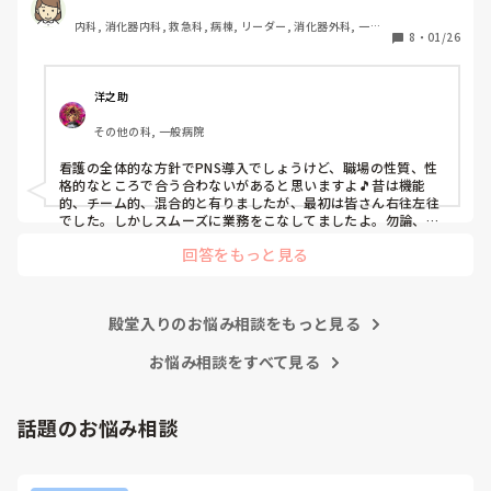
私は、そのPNSを廃止した病棟からまだPNSをやっている病
内科, 消化器内科, 救急科, 病棟, リーダー, 消化器外科, 一般
棟に9月に異動してきました。

8
・
01/26
病院
ぶっちゃけ、新人のレベルにかなりの差が出ているなぁと感
じざるを得ませんでした。

色々な病棟に入院したことのある患者さんも、「(私が異動
洋之助
する前の病棟の方が)新人が患者から見てもよく動けてた
その他の科, 一般病院
よ」と言っていました。

現病棟はPNSだけれども、結局は忙しくて、新人の面倒を見
看護の全体的な方針でPNS導入でしょうけど、職場の性質、性
てられず、清潔ケアや単純に点滴を繋げてくるなど、簡単な
格的なところで合う合わないがあると思いますよ🎵昔は機能
仕事しか新人にさせていませんでした。PNSを廃止した病棟
的、チーム的、混合的と有りましたが、最初は皆さん右往左往
では、イベントは必ずと言っていいほど新人に担当させて、
でした。しかしスムーズに業務をこなしてましたよ。勿論、指
導する事も😉🆗✨でしたよ🎵どうしてもPNSの導入なら皆さん
指導者やリーダーが責任持って指導することで、新人ができ
回答をもっと見る
と意見交換を行うべきと思いますよ🎵それに人手が足りないの
ることがどんどん増えていったと思っています。

は昔から口癖のように言われていますよ🎵人手が足りない分は
現在の病棟はスタッフの人数が少ないので、1ペアで患者14
足りるように業務をこなしている人もいます。意欲的でない新
人とか受け持つことも当たり前な感じです。

人も昔からいますのでね🎵とどのつまり看護師が自分の仕事へ
朝の情報収集にも時間がかかり、結果、患者のことがわから
殿堂入りのお悩み相談をもっと見る
の向き合い方になると思いますよ🎵僕は昔の人間なので、昔は
ないという状況になります。新人も放置されるのなら、PNS
良かったよしか言えませんが、今と比べると個人的な動きが多
いと思います。昔は患者様、スタッフ全員に目を配れる人が沢
お悩み相談をすべて見る
の意味があるのか疑問です。

山いて新人の指導もしっかりしていましたし、新人さんも答え
先日も、入職して10ヶ月経つけど造影MRIの検査出しをした
てくれましたよ🎵今のアナタに出来るでしょうか⁉️物事の良し
事がなく、やり方がわからない新人さんが、先輩に「今まで
悪しの批判は簡単です。僕も出来ます。自分で何か解決策があ
話題のお悩み相談
やったことないの！？もう10ヶ月なんだから、未経験なこと
るなら実施してみてはどうでしょうか⁉️そういう事と思います
は自分から積極的に言って！」と言われていて、そんな無茶
よ🎵人の命は地球より重いと言った人がいます。ならば１人で
抱えるのは到底ムリですね🎵ならば皆で抱えましょうね🎵僕の
な…と思いました。

持論ですけど、頑張って👊😆🎵
新人さんが可愛そう、と感じることもある反面、ペアの先輩