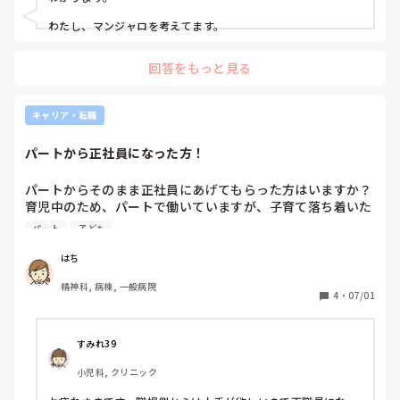
いきなり痩せてもリバウンドすると思うので1ヶ月1kgでい
ス, 外来, 神経内科, 脳神経外科, NICU, 消化器外科, 一般病院, 慢性
切にすればよかった」と後悔はしたくないなと感じています。

期, 回復期, 終末期, オペ室, 透析, 検診・健診
いので痩せたいです。皆さんはお腹が空いた時や疲労感が強
わたし、マンジャロを考えてます。
ちびさまにとって、無理なく働ける良い職場が見つかりますよ
い時どのように工夫されていますか？

うに。

体も気持ちもおデブ脳になっている私に何でも良いので激励
回答をもっと見る
のアドバイスをいただけますと幸いです。
キャリア・転職
パートから正社員になった方！
パートからそのまま正社員にあげてもらった方はいますか？

育児中のため、パートで働いていますが、子育て落ち着いた
ら、人間関係がいいところなので、このまま正社員になって
パート
子ども
もいいかなと考えています。

・パートから正社員に変わるとこんな変化があった(メリッ
はち
ト、デメリット)

精神科, 病棟, 一般病院
・スタイルに合わせて正社員として転職した(メリット、デ
4
・
07/01
メリット)

・そもそも正社員にあげてもらえなかった、何年もかかった

・こんな場所だと働きやすかった

すみれ39
などあれば教えていただきたいです！
小児科, クリニック