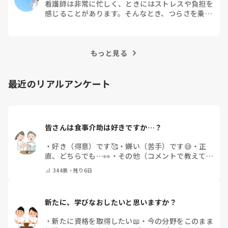
看護師は非常に忙しく、ときにはストレスや負担を
感じることがあります。そんなとき、つらさを乗り
越えるためにはどうすればよいでしょうか？この記
事では、看護師がつらさを感じたときの対処法や秘
訣を紹介します。
もっと見る
最近のリアルアンケート
皆さんは食事介助は好きですか…？
・
好き（得意）です🥰
・
嫌い（苦手）です😅
・
正
直、どちらでも…👀
・
その他（コメントで教えてく
ださい）
344
票・
残り6日
新たに、学びなおしたいと思いますか？
・
新たに資格を取得したい📖
・
今の分野をこのまま