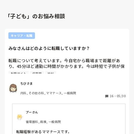
「子ども」のお悩み相談
キャリア・転職
みなさんはどのように転職していますか？
転職について考えています。今自宅から職場まで距離があ
り、45分ほど通勤に時間がかかります。今は時短で子供が保
育園のため良いですが、小学校にあがると時短ではなくなる
転職サイト
保育園
給料
ため、帰りが遅くなってしまいます。できれば今の給料を維
持して近場に転職したいです。

ちびさま
実際に転職された方で、実際の条件や的確な給料表示など良
内科, その他の科, ママナース, 一般病院
かった転職サイトや、どのように転職活動したか教えていた
16
・
05/30
だきたいです。
プーさん
循環器科, 病棟, 一般病院
転職経験があるママナースです。
