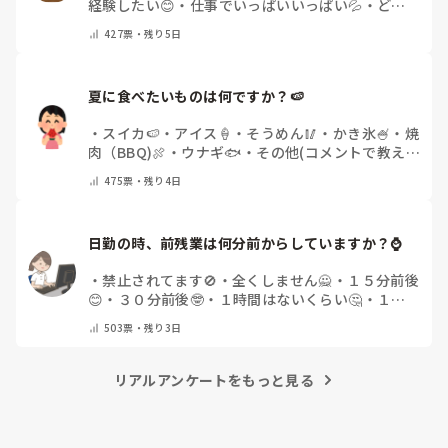
経験したい😊
・
仕事でいっぱいいっぱい💦
・
どん
な自分になりたいか探し中🧐
・
その他（コメントで
427
票・
残り5日
教えてください）
夏に食べたいものは何ですか？🍉
・
スイカ🍉
・
アイス🍦
・
そうめん🥢
・
かき氷🍧
・
焼
肉（BBQ)🍖
・
ウナギ🐟
・
その他(コメントで教え
てください)
475
票・
残り4日
日勤の時、前残業は何分前からしていますか？⌚
・
禁止されてます🚫
・
全くしません🙅
・
１５分前後
😊
・
３０分前後🤓
・
１時間はないくらい🤔
・
１時
間以上…😨
・
その他（コメントで教えて下さい）
503
票・
残り3日
リアルアンケートをもっと見る