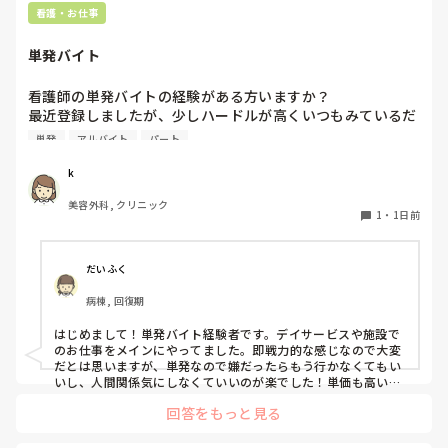
看護・お仕事
単発バイト
看護師の単発バイトの経験がある方いますか？

最近登録しましたが、少しハードルが高くいつもみているだ
けです。

単発
アルバイト
パート
1度行ってもういいかなと言っている知り合いもいて、どの
ような雰囲気なのか知りたいです。
k
美容外科, クリニック
1
・
1日前
だいふく
病棟, 回復期
はじめまして！単発バイト経験者です。デイサービスや施設で
のお仕事をメインにやってました。即戦力的な感じなので大変
だとは思いますが、単発なので嫌だったらもう行かなくてもい
いし、人間関係気にしなくていいのが楽でした！単価も高いで
すし私には合ってたかなと思います。ただ、自分の行きたい日
回答をもっと見る
にちに空きがあるか分からないのでそこは難点ですかね。