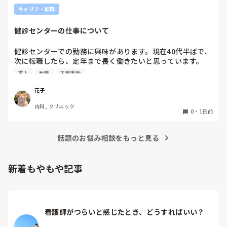
キャリア・転職
健診センターの仕事について
健診センターでの勤務に興味があります。現在40代半ばで、
次に転職したら、定年まで長く働きたいと思っています。

健診センターは比較的人気があるので、あまり空きがないと
求人
転職
正看護師
聞きます。

実際、健診センターでの仕事内容は、楽なのでしょうか？ま
花子
た、大変なことは何ですか？
内科, クリニック
0
・
1日前
話題のお悩み相談をもっと見る
新着もやもや記事
看護師がつらいと感じたとき、どうすればいい？