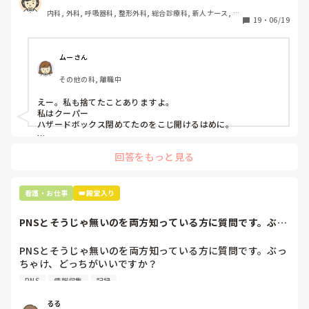
患者に使用した物品は使い捨て、という認識が頭の中にあっ
内科, 外科, 呼吸器科, 整形外科, 総合診療科, 新人ナース, 脳
て…。

19
・
06/19
神経外科, 慢性期, 回復期
プリセプターに

「普通鑷子捨てる！？明らかに使い捨てて良いような安物じ
ムーさん
ゃないよね？」

その他の科, 離職中
「そんなミスした新人、あなたが初めてだよ」

と言われました。。

えー。私も捨てたことありますよ。

私はクーパー

たしかに、よくよく考えてみれば

ハザードボックス閉めてたのをこじ開けるはめに。

手術室で使った物品も全部滅菌して使いまわすし、

これは私じゃないけど、患者さんのガラケーを洗濯ものと一緒
滅菌の種類とかも学校で習ったはずなのに

回答をもっと見る
に出しちゃったり。(これは問題か💦)
なんで頭回らなかったんだろう😭

市長さんは、

看護・お仕事
👑殿堂入り
患者さんに迷惑かけたわけじゃないから大丈夫、

と慰めてくれましたが、、

PNSとそうじゃ無いのを両方知っている方に質問です。ぶっ
自分が情けなくて情けなくて😭

ちゃけ、どっち...
明日からの勤務が怖い笑

PNSとそうじゃ無いのを両方知っている方に質問です。ぶっ
ちゃけ、どっちがいいですか？

こんなバカな私をせめて笑い飛ばしてください笑
PNS
情報収集
記録
私の病院は３年前からPNSを導入して、一部の病棟はその
後、PNSを廃止しました。

るる