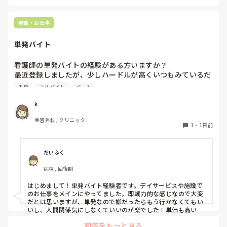
看護・お仕事
単発バイト
看護師の単発バイトの経験がある方いますか？

最近登録しましたが、少しハードルが高くいつもみているだ
けです。

単発
アルバイト
パート
1度行ってもういいかなと言っている知り合いもいて、どの
ような雰囲気なのか知りたいです。
k
美容外科, クリニック
1
・
1日前
だいふく
病棟, 回復期
はじめまして！単発バイト経験者です。デイサービスや施設で
のお仕事をメインにやってました。即戦力的な感じなので大変
だとは思いますが、単発なので嫌だったらもう行かなくてもい
いし、人間関係気にしなくていいのが楽でした！単価も高いで
すし私には合ってたかなと思います。ただ、自分の行きたい日
回答をもっと見る
にちに空きがあるか分からないのでそこは難点ですかね。