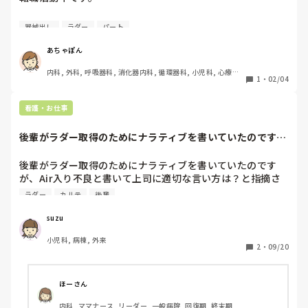
理由はパートから正規になりたい。

器械出し
ラダー
パート
三次病院から二次病院に変わりたい。

ラダー制度をのんびりやりたい。

あちゃぽん
通勤を楽にしたい。

内科, 外科, 呼吸器科, 消化器内科, 循環器科, 小児科, 心療内
1
・
02/04
科, 整形外科, 産科・婦人科, 耳鼻咽喉科, 皮膚科, 泌尿器科, 
そこで、近くの二次病院の仮内定をいただきました。アラフ
リハビリ科, 総合診療科, 救急科, 超急性期, ICU, CCU, HCU, 
ォー転職で安心しています。

その他の科, ママナース, 外来, 神経内科, 脳神経外科, NICU, 
看護・お仕事
消化器外科, 一般病院, 慢性期, 回復期, 終末期, オペ室, 透析, 
検診・健診
しかし、オペ看でした。

後輩がラダー取得のためにナラティブを書いていたのです
私はオペ看歴が長くて、経験はオペ看と外来のみです。でき
が、Air入り不良...
れば病棟に行きたかったのですが、叶わずでした。

後輩がラダー取得のためにナラティブを書いていたのです
が、Air入り不良と書いて上司に適切な言い方は？と指摘さ
そこで、まだ仮内容中ということで、他の病院にもお話を聞
れていました。先生のカルテでも、自分たちもそのような書
きにいき素直に自分だったらどこの部署にはいちされるか聞
ラダー
カルテ
後輩
き方をしてしまっていたのでよくわかりません。適切な言い
いてみました。

方わかる方教えていただきたいです…。
suzu
すべてオペ看でした。

小児科, 病棟, 外来
2
・
09/20
愕然としました。オペ看の需要はありがたいけど、オペ看以
外の仕事がしたい私としては未来が曇りにしか見えずです。
オペ看て、そんな人居ないんですかね。

ほーさん
こんな事なら、今の病院の正規を受けてもよかったかなと迷
内科, ママナース, リーダー, 一般病院, 回復期, 終末期