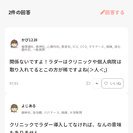
2
件の回答
回答する
かぴ1220
循環器科, 精神科, 心療内科, 救急科, ICU, CCU, ママナース, 病棟, 消化
器外科, 一般病院
関係ないですよ！ラダーはクリニックや個人病院は
取り入れてるとこの方が稀ですよね(＞人＜;)
07/01
いいね
よじある
精神科, 急性期, パパナース, 病棟, 大学病院
クリニックでラダー導入してなければ、なんの意味
もありません。
