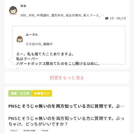
ゴミと一緒に、ノリで鑷子達を捨てました。。

なな
患者に使用した物品は使い捨て、という認識が頭の中にあっ
内科, 外科, 呼吸器科, 整形外科, 総合診療科, 新人ナース, 脳
て…。

19
・
06/19
神経外科, 慢性期, 回復期
プリセプターに

「普通鑷子捨てる！？明らかに使い捨てて良いような安物じ
ムーさん
ゃないよね？」

その他の科, 離職中
「そんなミスした新人、あなたが初めてだよ」

と言われました。。

えー。私も捨てたことありますよ。

私はクーパー

たしかに、よくよく考えてみれば

ハザードボックス閉めてたのをこじ開けるはめに。

手術室で使った物品も全部滅菌して使いまわすし、

これは私じゃないけど、患者さんのガラケーを洗濯ものと一緒
滅菌の種類とかも学校で習ったはずなのに

回答をもっと見る
に出しちゃったり。(これは問題か💦)
なんで頭回らなかったんだろう😭

市長さんは、

看護・お仕事
👑殿堂入り
患者さんに迷惑かけたわけじゃないから大丈夫、

と慰めてくれましたが、、

PNSとそうじゃ無いのを両方知っている方に質問です。ぶっ
自分が情けなくて情けなくて😭

ちゃけ、どっち...
明日からの勤務が怖い笑

PNSとそうじゃ無いのを両方知っている方に質問です。ぶっ
ちゃけ、どっちがいいですか？

こんなバカな私をせめて笑い飛ばしてください笑
PNS
情報収集
記録