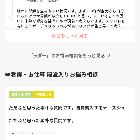
その他の科, 一般病院
～3年が多くICUにも関わらず役割分担はなく全員で患者を
見るというスタンスを取っており記録も集中して見た方が記
確かに誤解を生みやすい状況です。まず1~3年が主力なら自分
載ではなく手が空いた方が記載するという謎のシステムで患
たちだけの世界観が成立したICUだと思います。おそらくお互
者のケアが集中的にできない状況かなと感じています。そん
いに未熟な部分を補うための現象と考えられます。メリットも
な中3年目のNSとここ数日はペアを組んで仕事をしていまし
有りますが、デメリットの方が高いリスクが生じ易いと考えら
れます。まず既に担当云々、関係なく記録する人が記録しない
たが、そのNSは自分が割り振られた担当の患者よりも他の
回答をもっと見る
事が大変な事と思います。リスクを生じた場合は隠蔽したり全
患者が転棟で来たり処置があるとなったら組んでる私にはな
く関係のない人に責任を押し付ける事に成りかねません。リス
んの声かけもなく手伝いにいって自分の担当患者は全くとい
クが何度も繰り返したらなーなーになってリスクが生じる事が
って良いほどみてませんでした。そんな中状態が悪くなって
当たり前に成りかねます。危険な状況と考えます。大袈裟かも
るのにも関わらずVS測定は検温のみ、また輸血のVSに関し
「ラダー」のお悩み相談をもっと見る
しれないですが、記録が書けなかった状況が発生している以
ても血圧だけの測定と私から見ると不思議な事ばかりされ戻
上、危険と考えます。1度、部長辺りに相談してみて下さい。
体に気を付けてくださいね🎵
ってこない間にDr指示が出され処置が入る等の状況で記録が
👑看護・お仕事 殿堂入りお悩み相談
全く書けず処置解除に入ると、そのNSより、どういうつも
りで仕事してるのか？全部、あなたが申し送りするなら言わ
ないけど処置するなら、どんな状態で、そういう敬意になっ
たのか説明してもらわないと困ると言われ落ち着いてから報
看護・お仕事
👑殿堂入り
告するつもりだったことを伝えたものの私の態度だと誤解を
生むと言われました。

ただふと思った素朴な質問です。自費購入するナースシュー
ズ(職場で使用し...
ただふと思った素朴な質問です。

次へ続く
自費購入するナースシューズ(職場で使用してる靴)っていく
ナースシューズ
シューズ
らくらいのものをどのくらいの期間使用していますか？
