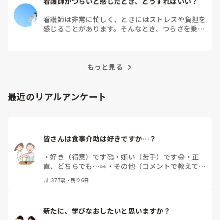
看護師がつらいと感じたとき、どうすればいい？
看護師は非常に忙しく、ときにはストレスや負担を
感じることがあります。そんなとき、つらさを乗り
越えるためにはどうすればよいでしょうか？この記
事では、看護師がつらさを感じたときの対処法や秘
訣を紹介します。
もっと見る
最近のリアルアンケート
皆さんは食事介助は好きですか…？
・
好き（得意）です🥰
・
嫌い（苦手）です😅
・
正
直、どちらでも…👀
・
その他（コメントで教えてく
ださい）
377
票・
残り6日
新たに、学びなおしたいと思いますか？