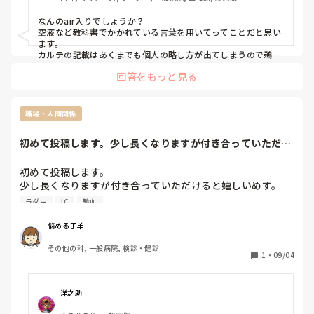
っています。
なんのair入りでしょうか？

空液など教科書でかかれている言葉を用いてってことだと思い
ます。

カルテの記載はあくまでも個人の略し方が出てしまうので鵜呑
みにしないのがいいですね。
回答をもっと見る
職場・人間関係
初めて投稿します。少し長くなりますが付き合っていただけ
ると嬉しいめす。...
初めて投稿します。

少し長くなりますが付き合っていただけると嬉しいめす。

最近、転職をして目標の一歩手前である急性期に配属になり
ラダー
IC
輸血
ました。勤務し出して今まで様々な場所で色々な経験を積ん
できたつもりだったけど毎日、ついて行くのに必死な状況で
悩める子羊
すが自分なりに精一杯やってるつもりでした。その病院では
その他の科, 一般病院, 検診・健診
教育体制が少し異なっていてプリンター制度ではなくラダー
1
・
09/04
制度を取っているとの話で質問や相談をしやすいように年齢
が近い人をプリみたいな感じでつけてくれるとの話で楽しみ
にしながら入職しました。しかし入ってからの実際は中途入
洋之助
職は、ほったらかされて指導は、ほとんどない状態でNSも1