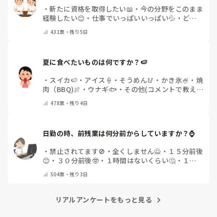
・
新たに資格を取得したい📖
・
今の分野をこのまま
経験したい😊
・
仕事でいっぱいいっぱい💦
・
どん
な自分になりたいか探し中🧐
・
その他（コメントで
431
票・
残り5日
教えてください）
夏に食べたいものは何ですか？🍉
・
スイカ🍉
・
アイス🍦
・
そうめん🥢
・
かき氷🍧
・
焼
肉（BBQ)🍖
・
ウナギ🐟
・
その他(コメントで教え
てください)
478
票・
残り4日
日勤の時、前残業は何分前からしていますか？⌚
・
禁止されてます🚫
・
全くしません🙅
・
１５分前後
😊
・
３０分前後🤓
・
１時間はないくらい🤔
・
１時
間以上…😨
・
その他（コメントで教えて下さい）
504
票・
残り3日
リアルアンケートをもっと見る