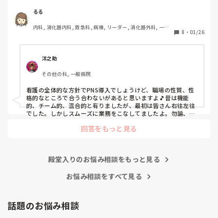
私の病院は３年前からPNSを導入して、一部の病棟はその
後、PNSを廃止しました。

るる
私は、そのPNSを廃止した病棟からまだPNSをやっている病
内科, 消化器内科, 救急科, 病棟, リーダー, 消化器外科, 一般
棟に9月に異動してきました。

8
・
01/26
病院
ぶっちゃけ、新人のレベルにかなりの差が出ているなぁと感
じざるを得ませんでした。

色々な病棟に入院したことのある患者さんも、「(私が異動
洋之助
する前の病棟の方が)新人が患者から見てもよく動けてた
その他の科, 一般病院
よ」と言っていました。

現病棟はPNSだけれども、結局は忙しくて、新人の面倒を見
看護の全体的な方針でPNS導入でしょうけど、職場の性質、性
てられず、清潔ケアや単純に点滴を繋げてくるなど、簡単な
格的なところで合う合わないがあると思いますよ🎵昔は機能
仕事しか新人にさせていませんでした。PNSを廃止した病棟
的、チーム的、混合的と有りましたが、最初は皆さん右往左往
では、イベントは必ずと言っていいほど新人に担当させて、
でした。しかしスムーズに業務をこなしてましたよ。勿論、指
導する事も😉🆗✨でしたよ🎵どうしてもPNSの導入なら皆さん
指導者やリーダーが責任持って指導することで、新人ができ
回答をもっと見る
と意見交換を行うべきと思いますよ🎵それに人手が足りないの
ることがどんどん増えていったと思っています。

は昔から口癖のように言われていますよ🎵人手が足りない分は
現在の病棟はスタッフの人数が少ないので、1ペアで患者14
足りるように業務をこなしている人もいます。意欲的でない新
人とか受け持つことも当たり前な感じです。

人も昔からいますのでね🎵とどのつまり看護師が自分の仕事へ
朝の情報収集にも時間がかかり、結果、患者のことがわから
殿堂入りのお悩み相談をもっと見る
の向き合い方になると思いますよ🎵僕は昔の人間なので、昔は
ないという状況になります。新人も放置されるのなら、PNS
良かったよしか言えませんが、今と比べると個人的な動きが多
いと思います。昔は患者様、スタッフ全員に目を配れる人が沢
お悩み相談をすべて見る
の意味があるのか疑問です。

山いて新人の指導もしっかりしていましたし、新人さんも答え
先日も、入職して10ヶ月経つけど造影MRIの検査出しをした
てくれましたよ🎵今のアナタに出来るでしょうか⁉️物事の良し
事がなく、やり方がわからない新人さんが、先輩に「今まで
悪しの批判は簡単です。僕も出来ます。自分で何か解決策があ
話題のお悩み相談
やったことないの！？もう10ヶ月なんだから、未経験なこと
るなら実施してみてはどうでしょうか⁉️そういう事と思います
は自分から積極的に言って！」と言われていて、そんな無茶
よ🎵人の命は地球より重いと言った人がいます。ならば１人で