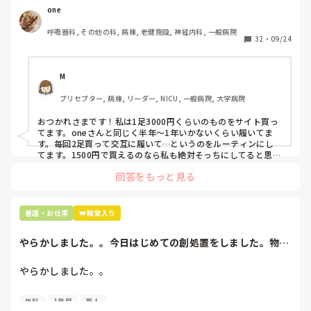
one
わたしの職場の指定は「白のスニーカー」。

呼吸器科, その他の科, 病棟, 老健施設, 神経内科, 一般病院
すぐに汚くなるので1,500円は絶対に超えたくない思いがあ
32
・
09/24
り笑、商店街の靴屋さんやネットで安く見つけた時に買って
半年〜1年未満で交換しています。

M
職場の人が「ナースシューズに3000円以上は出せない」っ
プリセプター, 病棟, リーダー, NICU, 一般病院, 大学病院
て言ってて、わたしの倍額は出せるのか！とびっくりしたの
で、世の皆さんはどうなのかなと…🤔
おつかれさまです！私は1足3000円くらいのものをサイト買っ
てます。oneさんと同じく半年〜1年いかないくらい履いてま
す。毎回2足買って交互に履いて…というのをルーティンにし
てます。1500円で買えるのなら私も絶対そっちにしてると思う
ので良い買い物されてて羨ましいです！(笑)
回答をもっと見る
看護・お仕事
👑殿堂入り
やらかしました。。今日はじめての創処置をしました。物品
で滅菌の鑷子やハ...
やらかしました。。

今日はじめての創処置をしました。

外科
1年目
新人
物品で滅菌の鑷子やハサミを使ったのですが、
