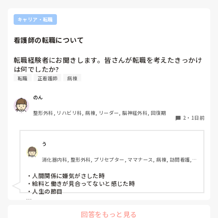
抱えるのは到底ムリですね🎵ならば皆で抱えましょうね🎵僕の
な…と思いました。

持論ですけど、頑張って👊😆🎵
新人さんが可愛そう、と感じることもある反面、ペアの先輩
キャリア・転職
が何か処置をしているけど、ペアの新人はのんびり記録して
いて、「(処置を)やったことあるの？無いなら見学したほう
看護師の転職について
がいいんじゃないの？」と声をかけても、「記録終わってな
いんで」と。。。

転職経験者にお聞きします。皆さんが転職を考えたきっかけ
早く色々覚えたい！という、意欲があまり感じられず…これ
は何でしたか?
はPNS云々よりも、その新人の性格かな？とも思いました
転職
正看護師
病棟
が、ほとんどの新人に当てはまりました。。。時代柄でしょ
うか？？

のん
私はどちらかといえば、PNSは好きじゃありません。

でもPNSでやれというからには、もっと業務量に見合った、
整形外科, リハビリ科, 病棟, リーダー, 脳神経外科, 回復期
新人を指導しながら業務ができるゆとりが欲しいです。

2
・
1日前
PNSもそうじゃないのも経験している方は、どちらの方が良
いと思いますか？
う
消化器内科, 整形外科, プリセプター, ママナース, 病棟, 訪問看護, 
リーダー, 消化器外科, 一般病院
・人間関係に嫌気がさした時

・給料と働きが見合ってないと感じた時

・人生の節目

回答をもっと見る