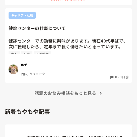
キャリア・転職
健診センターの仕事について
健診センターでの勤務に興味があります。現在40代半ばで、
次に転職したら、定年まで長く働きたいと思っています。

健診センターは比較的人気があるので、あまり空きがないと
求人
転職
正看護師
聞きます。

実際、健診センターでの仕事内容は、楽なのでしょうか？ま
花子
た、大変なことは何ですか？
内科, クリニック
0
・
1日前
話題のお悩み相談をもっと見る
新着もやもや記事