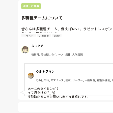
看護・お仕事
多職種チームについて
皆さんは多職種チーム、例えばNST、ラビットレスポ
ラウンド
正看護師
病院
よじある
精神科, 急性期, パパナース, 病棟, 大学病院
ウルトラマン
その他の科, ママナース, 病棟, リーダー, 一般病院, 看護多機能,
あーこのタイミング？

って思うけど(^_^;)

実際助かるのでお願いしますっえ感じです。

ただ、認知症チームに関しては、認定看護師さんには、

薬のアドバイスも助かりますが、興奮している患者を落ち着