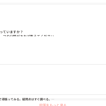
日のリーダーに伝え、医師との連絡は主にリーダーにすることで、情報共有は格段
護師がすべて行う形式でした)

っていますか？

ーマや分野があれば教えてください。

ことがあれば、ぜひお聞かせください。
で頑張ってみる。疑問点はすぐ調べる。

回答をもっと見る