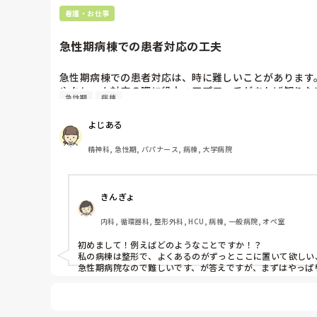
看護・お仕事
急性期病棟での患者対応の工夫
急性期病棟での患者対応は、時に難しいことがあります
やクレーム対応の際に役立つアプローチがあれば知りた
急性期
病棟
よじある
精神科, 急性期, パパナース, 病棟, 大学病院
きんぎょ
内科, 循環器科, 整形外科, HCU, 病棟, 一般病院, オペ室
初めまして！例えばどのようなことですか！？

私の病棟は整形で、よくあるのがずっとここに置いて欲しい、
急性期病院なので難しいです、が答えですが、まずはやっぱ