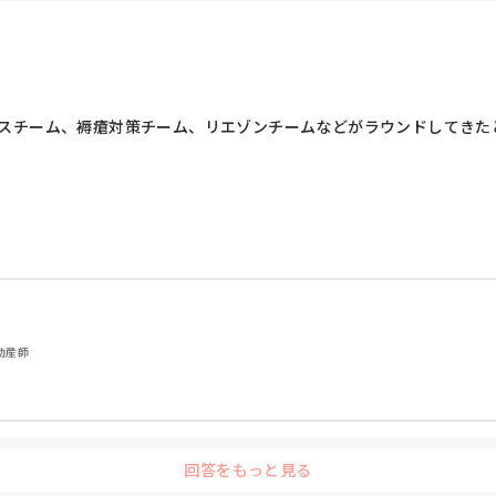
ンスチーム、褥瘡対策チーム、リエゾンチームなどがラウンドしてきた
 助産師
回答をもっと見る
かさたり、どうしたら患者さんと上手く接することができるか、知識を用いて技術