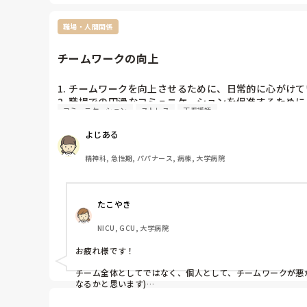
職場・人間関係
チームワークの向上
1. チームワークを向上させるために、日常的に心がけて
2. 職場での円滑なコミュニケーションを促進するため
コミュニケーション
ストレス
正看護師
3. チーム内での情報共有をスムーズに行うための工夫
よじある
精神科, 急性期, パパナース, 病棟, 大学病院
たこやき
NICU, GCU, 大学病院
お疲れ様です！

チーム全体としてではなく、個人として、チームワークが悪
なるかと思います)

1. 合う人、合わない人のシフト調整だと思います(本当は