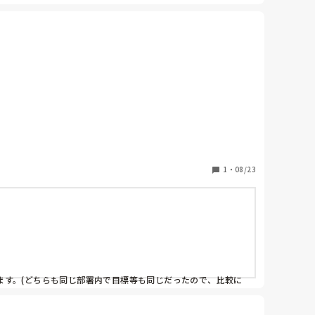
1
・
08/23
ます。(どちらも同じ部署内で目標等も同じだったので、比較に
。)
