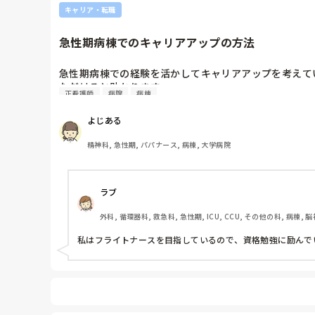
キャリア・転職
急性期病棟でのキャリアアップの方法
急性期病棟での経験を活かしてキャリアアップを考えて
ただけると助かります。
正看護師
病院
病棟
よじある
精神科, 急性期, パパナース, 病棟, 大学病院
ラブ
外科, 循環器科, 救急科, 急性期, ICU, CCU, その他の科, 病棟
私はフライトナースを目指しているので、資格勉強に励んで