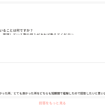
いることは何ですか？

に、実践している取り組みがあれば教えてください。

やツールについて、何かおすすめがあれば教えてください。
かった所、とても良かった所をどちらも短期間で経験したので回答したいと思い
回答をもっと見る
そういうのは良くないのかも知れませんが、師長さんの采配によって違いが歴然でした