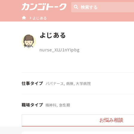
よじある
よじある
nurse_XLU1nYipbg
仕事タイプ
パパナース, 病棟, 大学病院
職場タイプ
精神科, 急性期
お悩み相談