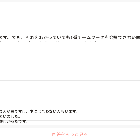
す。でも、そこ、勉強してきたのだから対応願いたいと思ってしまいす。
です。でも、それをわかっていても1番チームワークを発揮できない
も関わる必要がある場合、どういった心の持ち方で関わっていますか
な人が居ますし、中には合わない人もいます。

いました。

難しかったです。
回答をもっと見る