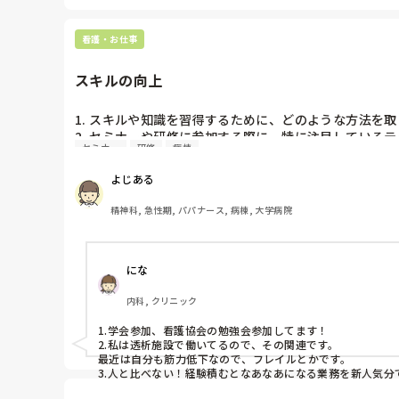
2. オープンスペースの職場でしたが、全ての情報をその
看護・お仕事
院にも繋がりました(これまでは担当患者さんのことは担当看
スキルの向上
1. スキルや知識を習得するために、どのような方法を取
2. セミナーや研修に参加する際に、特に注目しているテ
セミナー
研修
病棟
3. 自己研鑽のために、日々の業務の中で意識している
よじある
精神科, 急性期, パパナース, 病棟, 大学病院
にな
内科, クリニック
1.学会参加、看護協会の勉強会参加してます！

2.私は透析施設で働いてるので、その関連です。

最近は自分も筋力低下なので、フレイルとかです。

3.人と比べない！経験積むとなあなあになる業務を新人気分