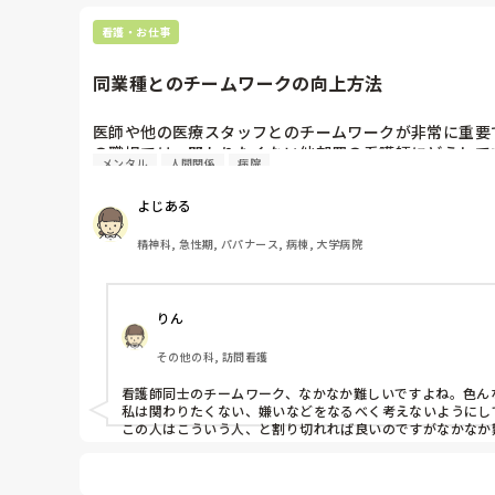
ちょっとあばれて、、、と言うと鎮静薬使って、、、とか、

看護・お仕事
予防はとにかく話を聞くしかないってアドバイスしてくれま
同業種とのチームワークの向上方法
医師や他の医療スタッフとのチームワークが非常に重要
の職場では、関わりたくない他部署の看護師にどうして
メンタル
人間関係
病院
よじある
精神科, 急性期, パパナース, 病棟, 大学病院
りん
その他の科, 訪問看護
看護師同士のチームワーク、なかなか難しいですよね。色ん
私は関わりたくない、嫌いなどをなるべく考えないようにして
この人はこういう人、と割り切れれば良いのですがなかなか