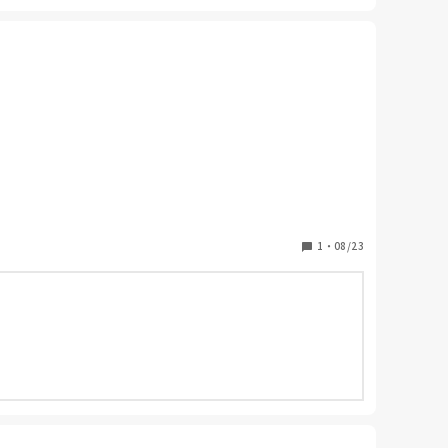
に早く、よくなりました。また、退院支援も進めやすく、早期退
1
・
08/23