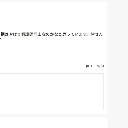
間柄はやはり看護師同士なのかなと思っています。皆さん
？
1
・
09/14