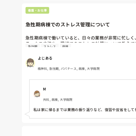
看護・お仕事
急性期病棟でのストレス管理について
急性期病棟で働いていると、日々の業務が非常に忙しく
ラックス方法や、職場でのストレス対策について教えて
急性期
ストレス
病棟
よじある
精神科, 急性期, パパナース, 病棟, 大学病院
M
外科, 病棟, 大学病院
私は家に帰るまでは業務の振り返りなど、復習や反省をして