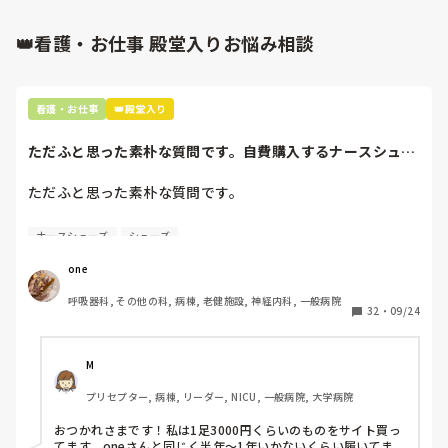
👑看護・お仕事 殿堂入りお悩み相談
看護・お仕事
👑殿堂入り
ただふと思った素朴な質問です。自費購入するナースシュー
ズ(職場で使用し...
ただふと思った素朴な質問です。

自費購入するナースシューズ(職場で使用してる靴)っていく
ナースシューズ
シューズ
らくらいのものをどのくらいの期間使用していますか？

one
わたしの職場の指定は「白のスニーカー」。

呼吸器科, その他の科, 病棟, 老健施設, 神経内科, 一般病院
すぐに汚くなるので1,500円は絶対に超えたくない思いがあ
32
・
09/24
り笑、商店街の靴屋さんやネットで安く見つけた時に買って
半年〜1年未満で交換しています。

M
職場の人が「ナースシューズに3000円以上は出せない」っ
プリセプター, 病棟, リーダー, NICU, 一般病院, 大学病院
て言ってて、わたしの倍額は出せるのか！とびっくりしたの
で、世の皆さんはどうなのかなと…🤔
おつかれさまです！私は1足3000円くらいのものをサイト買っ
てます。oneさんと同じく半年〜1年いかないくらい履いてま