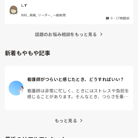
超勤の手当はもらえますか？新人は超勤もらえなかったり、も
容変更された経験のある方はいますか？

しず
らえれば先輩達からブーイングと良いこと無しなので、とにか
その場合給料も変更になりますか？
く定時過ぎには終わるに限ります。一度先輩に相談しつつ、準
外科, 病棟, リーダー, 一般病院
0
・
17時間前
備や予習をして挑みましょう！
話題のお悩み相談をもっと見る
新着もやもや記事
看護師がつらいと感じたとき、どうすればいい？
看護師は非常に忙しく、ときにはストレスや負担を
感じることがあります。そんなとき、つらさを乗り
越えるためにはどうすればよいでしょうか？この記
事では、看護師がつらさを感じたときの対処法や秘
訣を紹介します。
もっと見る