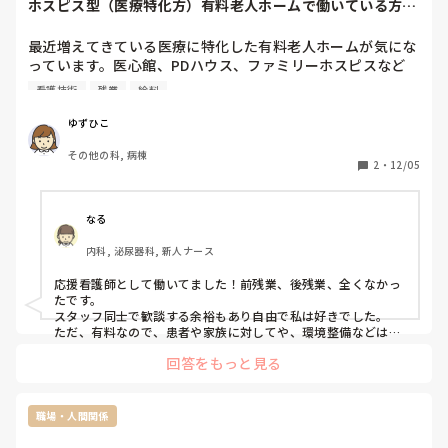
ホスピス型（医療特化方）有料老人ホームで働いている方に
聞きたいです
最近増えてきている医療に特化した有料老人ホームが気にな
っています。医心館、PDハウス、ファミリーホスピスなど
給料もだいたい５００万以上はもらえているようで病院ほど
看護技術
残業
給料
忙しくなく看護技術のスキルは鈍らないと聞いてのんびりコ
ツコツ働ける感じなら転職してみたいと思っています。

ゆずひこ
実際の業務のバタバタ加減やわからないことを質問し合えた
その他の科, 病棟
りできるのか、また前残業、後残業の状況など気になってい
2
・
12/05
ます。あと夜勤の忙しさはどんな感じですか？ホスピス型有
料老人ホームで働いている方、働いたことがある方がいまし
たらご意見いただけると助かります。
なる
内科, 泌尿器科, 新人ナース
応援看護師として働いてました！前残業、後残業、全くなかっ
たです。

スタッフ同士で歓談する余裕もあり自由で私は好きでした。

ただ、有料なので、患者や家族に対してや、環境整備などは小
姑のように厳しい人がいてめんどくさかったです、少しの汚れ
回答をもっと見る
でも犯人探しが始まりすごく嫌でした。

忙しくはなかったですが、私のところは、6時から15時で朝早
すぎてしんどかったのと、

職場・人間関係
夜勤が4連夜勤（工場勤務と同じ）でしんどかったです、、