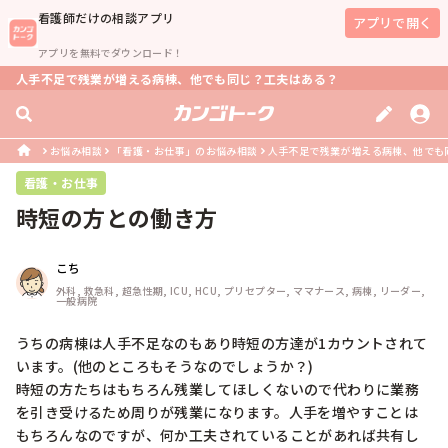
看護師
だけの相談アプリ
アプリで開く
アプリを無料でダウンロード！
人手不足で残業が増える病棟、他でも同じ？工夫はある？
お悩み相談
「看護・お仕事」のお悩み相談
人手不足で残業が増える病棟、他でも
看護・お仕事
時短の方との働き方
こち
外科, 救急科, 超急性期, ICU, HCU, プリセプター, ママナース, 病棟, リーダー, 
一般病院
うちの病棟は人手不足なのもあり時短の方達が1カウントされて
います。(他のところもそうなのでしょうか？)

時短の方たちはもちろん残業してほしくないので代わりに業務
を引き受けるため周りが残業になります。人手を増やすことは
もちろんなのですが、何か工夫されていることがあれば共有し