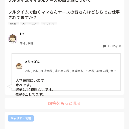
フルタイムママさんナースの働き方について
フルタイムで働くママさんナースの皆さんはどちらでお仕事
されてますか？

どの程度の規模の病院ですか？急性期病棟？慢性期病棟？ク
残業
クリニック
ストレス
リニック？施設？残業はある？などなど差し支えない範囲で
教えていただきたいです!
おん
内科, 病棟
2
・
05/10
あちゃぽん
内科, 外科, 呼吸器科, 消化器内科, 循環器科, 小児科, 心療内科, 整形
外科, 産科・婦人科, 耳鼻咽喉科, 皮膚科, 泌尿器科, リハビリ科, 総
合診療科, 救急科, 超急性期, ICU, CCU, HCU, その他の科, ママナー
大学病院にいます。

ス, 外来, 神経内科, 脳神経外科, NICU, 消化器外科, 一般病院, 慢性
オペです。

期, 回復期, 終末期, オペ室, 透析, 検診・健診
残業は10時間ないです。

夜勤6回してます。
回答をもっと見る
キャリア・転職