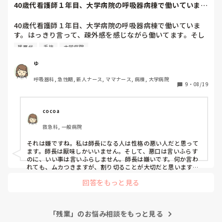
40歳代看護師１年目、大学病院の呼吸器病棟で働いていま
す。はっきり言っ...
40歳代看護師１年目、大学病院の呼吸器病棟で働いていま
す。はっきり言って、疎外感を感じながら働いてます。そし
て、経験が浅い為、なんでもかんでも時間がかかり、残業せ
残業代
手技
大学病院
ざるを得ない環境です。さらに、年下の先輩ナースの方々
に、記録や手技を見ていただかなければらず、お願いしなが
ゆ
ら働いている状態です。しかし、守られているんだなと思
呼吸器科, 急性期, 新人ナース, ママナース, 病棟, 大学病院
い、ありがたく感じていますが、残業を請求する際に、病棟
9
・
08/19
しちょうに理由を含め申請しなければならず、毎回厭味った
らしくグチグチ言われながら押印を頂いています。腹立ちま
す。1秒足りともサボってないのに…。だったらクビしろっ
cocoa
て思っています。私も、定時で帰りたい。残業代なんかいら
救急科, 一般病院
ないっ

クビにして欲しい。そしたら、他で働くのにっ!!!

それは嫌ですね。私は師長になる人は性格の悪い人だと思って
モヤモヤした気持ち、どうしたらいいでしょうか？
ます。師長は厭味しかいいません。そして、悪口は言いふらす
のに、いい事は言いふらしません。師長は嫌いです。何か言わ
れても、ムカつきますが、割り切ることが大切だと思います。
じゃないと、心が持ちません。

回答をもっと見る
私の前の病院の時は新人は時間外もらえなかったです。1年
間。2年目から少しもらえるようになりました。これが悪いこ
とだと、今の病院に来て分かりました。
「残業」のお悩み相談をもっと見る