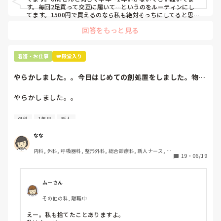
す。毎回2足買って交互に履いて…というのをルーティンにし
てます。1500円で買えるのなら私も絶対そっちにしてると思う
ので良い買い物されてて羨ましいです！(笑)
回答をもっと見る
看護・お仕事
👑殿堂入り
やらかしました。。今日はじめての創処置をしました。物品
で滅菌の鑷子やハ...
やらかしました。。

今日はじめての創処置をしました。

外科
1年目
新人
物品で滅菌の鑷子やハサミを使ったのですが、

ゴミと一緒に、ノリで鑷子達を捨てました。。

なな
患者に使用した物品は使い捨て、という認識が頭の中にあっ
内科, 外科, 呼吸器科, 整形外科, 総合診療科, 新人ナース, 脳
て…。

19
・
06/19
神経外科, 慢性期, 回復期
プリセプターに

「普通鑷子捨てる！？明らかに使い捨てて良いような安物じ
ムーさん
ゃないよね？」

その他の科, 離職中
「そんなミスした新人、あなたが初めてだよ」

と言われました。。

えー。私も捨てたことありますよ。
