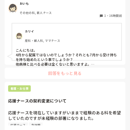
しかも、2人受け持ちで平均1～3時間は残業しています。3
「解熱剤を使う・使わない」

おいも
人目に入れないことに焦りを感じています。

「クーリングする・しない」

その他の科, 新人ナース
を何を基準に判断していますか？

1
・
16時間前
皆さんの仕事を早く終わらせるために工夫してること教えて
病棟や救急、ICUなど、それぞれの現場での考え方も聞いて
みたいです。
カリイ
産科・婦人科, ママナース
こんにちは。

4月から配属ではないのでしょうか？それとも7月から受け持ち
を持ち始めたという事でしょうか？

他病棟と比べる必要は全くないと思いますよ。

回答をもっと見る
まず、同じ病棟の先輩達はどうしていますか？先輩と比較して
足りない、時間がかかるのはどんな部分ですか？

私の想像にすぎませんが、多分準備が足りないか遅いと思いま
す。

看護・お仕事
前日受け持ちがわかるなら、やりそうな処置等、手順や必要物
品、物品の位置まで予習してから出勤します。4月入職なら今
応援ナースの契約変更について
まで見学したり、マニュアルをみて先輩から教わってきた事の
ストックがありますよね！是非活用して下さい‼︎

応援ナースを現在していますがいままで経験のある科を希望
これは私が新人時代、先輩に言われたことなのですが「そもそ
していたのですが未経験の部署になりました。

も超勤する前提で仕事してるよね？終わらせようとしてるな
急性期なのもあって夜勤が不安で日勤のみに変更してもらう
ら、その動きにはならないよ。」と。今なら言いたいことがわ
応援ナース
急性期
か、期間を短くしてもらおうかと考えています。契約後に内
かりますが…。
