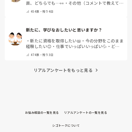
直、どちらでも…👀
・
その他（コメントで教えてく
ださい）
454
票・
残り4日
新たに、学びなおしたいと思いますか？
・
新たに資格を取得したい📖
・
今の分野をこのまま
経験したい😊
・
仕事でいっぱいいっぱい💦
・
どん
な自分になりたいか探し中🧐
・
その他（コメントで
474
票・
残り3日
教えてください）
リアルアンケートをもっと見る
お悩み相談の一覧を見る
リアルアンケートの一覧を見る
シゴトークについて