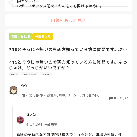
私はクーパー

たしかに、よくよく考えてみれば

ハザードボックス閉めてたのをこじ開けるはめに。

手術室で使った物品も全部滅菌して使いまわすし、

これは私じゃないけど、患者さんのガラケーを洗濯ものと一緒
滅菌の種類とかも学校で習ったはずなのに

回答をもっと見る
に出しちゃったり。(これは問題か💦)
なんで頭回らなかったんだろう😭

市長さんは、

看護・お仕事
👑殿堂入り
患者さんに迷惑かけたわけじゃないから大丈夫、

と慰めてくれましたが、、

PNSとそうじゃ無いのを両方知っている方に質問です。ぶっ
自分が情けなくて情けなくて😭

ちゃけ、どっち...
明日からの勤務が怖い笑

PNSとそうじゃ無いのを両方知っている方に質問です。ぶっ
ちゃけ、どっちがいいですか？

こんなバカな私をせめて笑い飛ばしてください笑
PNS
情報収集
記録
私の病院は３年前からPNSを導入して、一部の病棟はその
後、PNSを廃止しました。

るる
私は、そのPNSを廃止した病棟からまだPNSをやっている病
内科, 消化器内科, 救急科, 病棟, リーダー, 消化器外科, 一般
棟に9月に異動してきました。

8
・
01/26
病院
ぶっちゃけ、新人のレベルにかなりの差が出ているなぁと感
じざるを得ませんでした。

色々な病棟に入院したことのある患者さんも、「(私が異動
洋之助
する前の病棟の方が)新人が患者から見てもよく動けてた
その他の科, 一般病院
よ」と言っていました。

現病棟はPNSだけれども、結局は忙しくて、新人の面倒を見
看護の全体的な方針でPNS導入でしょうけど、職場の性質、性