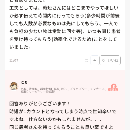
工夫としては、時短さんにはどこまでやってほしい
か必ず伝えて時間内に行ってもらう(多少時間が前後
しても人数が必要なものは先にしてもらう、一人で
も負担の少ない物は常勤に回す等)、いつも同じ患者
を受け持ってもらう(効率化できるため)ことをして
いました。
11/07
いいね
こち
外科, 救急科, 超急性期, ICU, HCU, プリセプター, ママナース, 
質問主
病棟, リーダー, 一般病院
回答ありがとうございます！

時短が1カウントとなってしまう時点で世知辛いで
すよね。仕方ないのかもしれませんが、、、

同じ患者さんを持ってもらうことも良い案ですよ