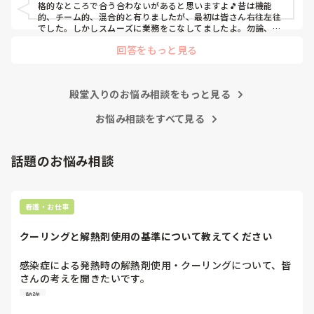
てられず、清潔ケアや単純に点滴を繋げてくるなど、簡単な
格的なところで合う合わないがあると思いますよ🎵昔は機能
仕事しか新人にさせていませんでした。PNSを廃止した病棟
的、チーム的、混合的と有りましたが、最初は皆さん右往左往
では、イベントは必ずと言っていいほど新人に担当させて、
でした。しかしスムーズに業務をこなしてましたよ。勿論、指
導する事も😉🆗✨でしたよ🎵どうしてもPNSの導入なら皆さん
指導者やリーダーが責任持って指導することで、新人ができ
回答をもっと見る
と意見交換を行うべきと思いますよ🎵それに人手が足りないの
ることがどんどん増えていったと思っています。

は昔から口癖のように言われていますよ🎵人手が足りない分は
現在の病棟はスタッフの人数が少ないので、1ペアで患者14
足りるように業務をこなしている人もいます。意欲的でない新
人とか受け持つことも当たり前な感じです。

人も昔からいますのでね🎵とどのつまり看護師が自分の仕事へ
朝の情報収集にも時間がかかり、結果、患者のことがわから
殿堂入りのお悩み相談をもっと見る
の向き合い方になると思いますよ🎵僕は昔の人間なので、昔は
ないという状況になります。新人も放置されるのなら、PNS
良かったよしか言えませんが、今と比べると個人的な動きが多
いと思います。昔は患者様、スタッフ全員に目を配れる人が沢
お悩み相談をすべて見る
の意味があるのか疑問です。

山いて新人の指導もしっかりしていましたし、新人さんも答え
先日も、入職して10ヶ月経つけど造影MRIの検査出しをした
てくれましたよ🎵今のアナタに出来るでしょうか⁉️物事の良し
事がなく、やり方がわからない新人さんが、先輩に「今まで
悪しの批判は簡単です。僕も出来ます。自分で何か解決策があ
話題のお悩み相談
やったことないの！？もう10ヶ月なんだから、未経験なこと
るなら実施してみてはどうでしょうか⁉️そういう事と思います
は自分から積極的に言って！」と言われていて、そんな無茶
よ🎵人の命は地球より重いと言った人がいます。ならば１人で
抱えるのは到底ムリですね🎵ならば皆で抱えましょうね🎵僕の
な…と思いました。

持論ですけど、頑張って👊😆🎵
新人さんが可愛そう、と感じることもある反面、ペアの先輩
看護・お仕事
が何か処置をしているけど、ペアの新人はのんびり記録して
いて、「(処置を)やったことあるの？無いなら見学したほう
クーリングと解熱剤使用の基準について教えてください
がいいんじゃないの？」と声をかけても、「記録終わってな
いんで」と。。。

感染症による発熱時の解熱剤使用・クーリングについて、皆
早く色々覚えたい！という、意欲があまり感じられず…これ
さんの考えを聞きたいです。

はPNS云々よりも、その新人の性格かな？とも思いました
が、ほとんどの新人に当てはまりました。。。時代柄でしょ
勉強
例えば、感染症で39℃前後の発熱があり、抗菌薬を開始した
うか？？
