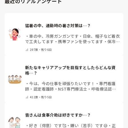
最近のリアルアンケート
猛暑の中、通勤時の暑さ対策は…？
・
車の中、冷房ガンガンです
・
日傘、帽子など着衣
で工夫してます
・
携帯ファンを使ってます
・
保冷剤
を持ち運んでいます
・
特に暑さ対策はしていませ
297
票・
残り6日
ん
・
その他（コメントで教えて下さい）
新たなキャリアアップを目指すとしたらどんな資
格…？
・
今は、今の仕事を頑張りたいです！
・
専門看護
師
・
認定看護師
・
NST専門療法士
・
呼吸療法認定
士
・
糖尿病療養指導士
・
認知症ケア専門士
・
消化器
412
票・
残り5日
内視鏡技師
・
その他(コメントで教えて下さい)
皆さんは食事介助は好きですか…？
・
好き（得意）です🥰
・
嫌い（苦手）です😅
・
正