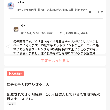
ばかりの患者さんがいるとします。当然、原因がすぐに改善
よっこ
私はどちらかといえば、PNSは好きじゃありません。

するわけではないため、解熱剤を使用して一時的に解熱して
でもPNSでやれというからには、もっと業務量に見合った、
外科, 消化器内科, 救急科, 急性期, 超急性期, 病棟, 消化器外
も、効果が切れれば再度発熱する可能性があります。

新人を指導しながら業務ができるゆとりが欲しいです。

1
・
1日前
科, 一般病院
特に高齢者の場合、

PNSもそうじゃないのも経験している方は、どちらの方が良
・高熱が持続することで代謝・酸素消費量が増え、循環・呼
いと思いますか？
のん
吸への負担や体力消耗につながる

整形外科, リハビリ科, 病棟, リーダー, 脳神経外科, 回復期
・一方で、解熱剤で一度下がったあと再び発熱すると、悪寒
やシバリングを伴うこともあり、体温が上下する過程自体も
病棟勤務です。私は基本的には患者さん本人がどうしたいかを
負担になる

ベースに考えます。39度でもセットポイントが上がっていて悪
という両面があると思っています。

寒があるならクーリングも解熱剤も使わず上がり切るまで待っ
てから使いますし、逆に食事も水分も取れているなら解熱剤は
使わないかもしれません。発熱そのものが循環器や呼吸器の負
そのため、「○℃以上だから解熱剤」「発熱したからクーリ
回答をもっと見る
担になっているようなら速やかに解熱を行います。高齢者の場
ング」と体温だけで判断するより、苦痛の程度、HR・RR、
合全身状態が悪くなるだけでなく廃用も進んでしまう可能性も
循環動態、呼吸状態、悪寒・シバリング、心肺予備能などを
あると思います。

見て、発熱による負荷が大きい場合に解熱する方が良いので
その患者さんがどうかとかその時の状況によって対応は様々あ
新人看護師
はないかと考えています。

ると思うので、この場合はこうするみたいなパターン的なもの
はあまり気にしなくても良いのかなと思います。
仕事を早く終わらせる工夫
また、感染性発熱でセットポイントが上昇している段階、特
に悪寒や末梢冷感がある患者さんへのクーリングは、患者さ
配属されて１ヶ月経過、2ヶ月目突入している急性期病棟の
んが希望する場合を除いて積極的に行うメリットがあまりな
新人ナースです。

いのでは？とも感じています。

他の病棟の同期は4、5人受け持っている中まだ2人しか受け
新人
持っていません。

皆さんは感染症による発熱時、
