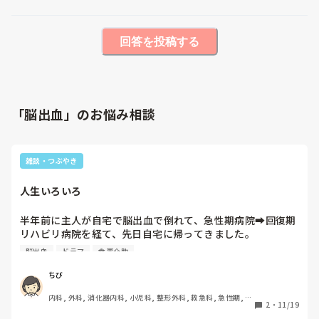
回答を投稿する
「脳出血」のお悩み相談
雑談・つぶやき
人生いろいろ
半年前に主人が自宅で脳出血で倒れて、急性期病院➡️回復期
リハビリ病院を経て、先日自宅に帰ってきました。

右半身マヒ、失語症、後遺症が沢山あり、要介護5で、デイ
脳出血
ドラマ
食事介助
サービスへお勤めに行ってもらっています。

新人のワーキングケアラーです。

ちび
ありがたいことに職場では業務を半分に減らしてもらい、関
内科, 外科, 消化器内科, 小児科, 整形外科, 救急科, 急性期, 訪
わる医師や看護師さん達からも協力してもらっています。

2
・
11/19
問看護, 神経内科, 脳神経外科, 大学病院, 終末期