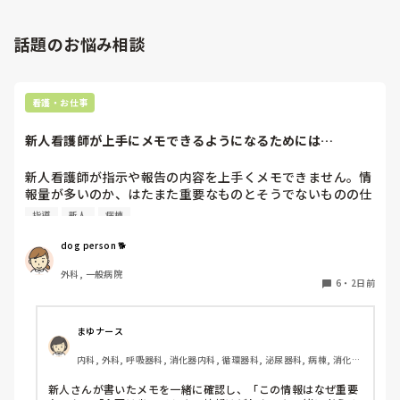
山いて新人の指導もしっかりしていましたし、新人さんも答え
先日も、入職して10ヶ月経つけど造影MRIの検査出しをした
てくれましたよ🎵今のアナタに出来るでしょうか⁉️物事の良し
事がなく、やり方がわからない新人さんが、先輩に「今まで
悪しの批判は簡単です。僕も出来ます。自分で何か解決策があ
話題のお悩み相談
やったことないの！？もう10ヶ月なんだから、未経験なこと
るなら実施してみてはどうでしょうか⁉️そういう事と思います
は自分から積極的に言って！」と言われていて、そんな無茶
よ🎵人の命は地球より重いと言った人がいます。ならば１人で
抱えるのは到底ムリですね🎵ならば皆で抱えましょうね🎵僕の
な…と思いました。

持論ですけど、頑張って👊😆🎵
新人さんが可愛そう、と感じることもある反面、ペアの先輩
看護・お仕事
が何か処置をしているけど、ペアの新人はのんびり記録して
いて、「(処置を)やったことあるの？無いなら見学したほう
新人看護師が上手にメモできるようになるためには…
がいいんじゃないの？」と声をかけても、「記録終わってな
いんで」と。。。

新人看護師が指示や報告の内容を上手くメモできません。情
早く色々覚えたい！という、意欲があまり感じられず…これ
報量が多いのか、はたまた重要なものとそうでないものの仕
はPNS云々よりも、その新人の性格かな？とも思いました
分けができないのか…  肝心な事柄を逃してしまいます。何
が、ほとんどの新人に当てはまりました。。。時代柄でしょ
指導
新人
病棟
かよい指導方法はないでしょうか？　出来るだけゆっくり指
うか？？

示・報告するよう皆で努力しています。
dog person 🐕
私はどちらかといえば、PNSは好きじゃありません。

でもPNSでやれというからには、もっと業務量に見合った、
外科, 一般病院
新人を指導しながら業務ができるゆとりが欲しいです。

6
・
2日前
PNSもそうじゃないのも経験している方は、どちらの方が良
いと思いますか？
まゆナース
内科, 外科, 呼吸器科, 消化器内科, 循環器科, 泌尿器科, 病棟, 消化器
外科, 一般病院
新人さんが書いたメモを一緒に確認し、「この情報はなぜ重要