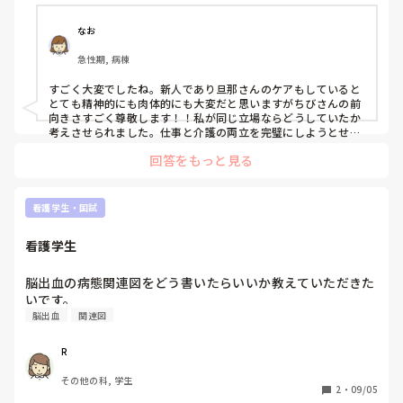
夕食は食事介助しながらテレビを見て、夫婦二人の時間をま
ったり過ごしてます。

なお
主人から、こんなオレやけど、今、オレといて幸せ？と、聞
急性期, 病棟
かれたので、私は私の人生を楽しんでるし、別にあなたがど
んな状況であれ幸せよ、と言うと、オレはわからん…と、答
すごく大変でしたね。新人であり旦那さんのケアもしていると
えてました。

とても精神的にも肉体的にも大変だと思いますがちびさんの前
失語がありながらも口答えをするので、もう、明日はご飯抜
向きさすごく尊敬します！！私が同じ立場ならどうしていたか
き❗と、お互いに笑いながら言い放ってます。

考えさせられました。仕事と介護の両立を完璧にしようとせず
にこれからも無理のない範囲でやっていってほしいです^^
脳出血になったのは仕方がない、なら、これからを笑って過
回答をもっと見る
ごしていこう、と話すと、生きてて良かった…と、泣いてま
した。

看護学生・国試
近所の方々や、親戚、在宅サービス関係者の方々、お互いの
職場への感謝を噛みしめつつ、お互いの人生ドラマを作り出
看護学生
していこうと思っております。

私が倒れても主人の療養場所も決めており、無理ない範囲で
脳出血の病態関連図をどう書いたらいいか教えていただきた
介護と仕事を肩肘張らずにやっていきます。
いです。
脳出血
関連図
R
その他の科, 学生
2
・
09/05