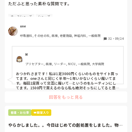
ただふと思った素朴な質問です。

自費購入するナースシューズ(職場で使用してる靴)っていく
ナースシューズ
シューズ
らくらいのものをどのくらいの期間使用していますか？

one
わたしの職場の指定は「白のスニーカー」。

呼吸器科, その他の科, 病棟, 老健施設, 神経内科, 一般病院
すぐに汚くなるので1,500円は絶対に超えたくない思いがあ
32
・
09/24
り笑、商店街の靴屋さんやネットで安く見つけた時に買って
半年〜1年未満で交換しています。

M
職場の人が「ナースシューズに3000円以上は出せない」っ
プリセプター, 病棟, リーダー, NICU, 一般病院, 大学病院
て言ってて、わたしの倍額は出せるのか！とびっくりしたの
で、世の皆さんはどうなのかなと…🤔
おつかれさまです！私は1足3000円くらいのものをサイト買っ
てます。oneさんと同じく半年〜1年いかないくらい履いてま
す。毎回2足買って交互に履いて…というのをルーティンにし
てます。1500円で買えるのなら私も絶対そっちにしてると思う
ので良い買い物されてて羨ましいです！(笑)
回答をもっと見る
看護・お仕事
👑殿堂入り
やらかしました。。今日はじめての創処置をしました。物品
で滅菌の鑷子やハ...