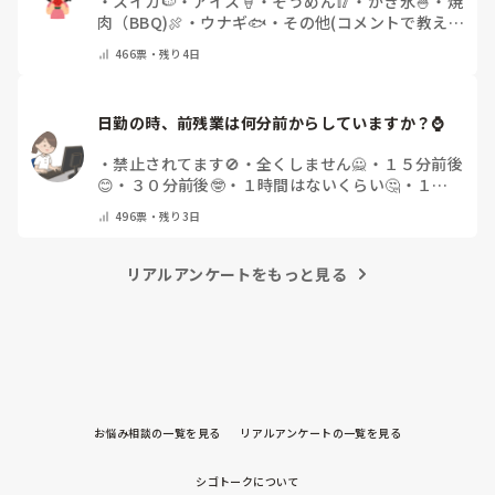
・
スイカ🍉
・
アイス🍦
・
そうめん🥢
・
かき氷🍧
・
焼
肉（BBQ)🍖
・
ウナギ🐟
・
その他(コメントで教え
てください)
466
票・
残り4日
日勤の時、前残業は何分前からしていますか？⌚
・
禁止されてます🚫
・
全くしません🙅
・
１５分前後
😊
・
３０分前後🤓
・
１時間はないくらい🤔
・
１時
間以上…😨
・
その他（コメントで教えて下さい）
496
票・
残り3日
リアルアンケートをもっと見る
お悩み相談の一覧を見る
リアルアンケートの一覧を見る
シゴトークについて