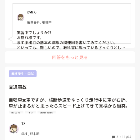
かのん
循環器科, 離職中
実習中でしょうか⁇

お疲れ様です。

まず脳出血の基本の病態の関連図を書いてみてください。

といっても、難しいので、教科書に載っているざっくりとした
ものを。

回答をもっと見る
そこに、患者さんの状態を加えていきます。

脳出血している場所はどこか。

既往歴で血管系のものはあるか。

脳出血のリスクがある生活習慣はあったのか。

看護学生・国試
そこから患者さんの今の症状を繋げていきます。

症状まで挙げれたら、問題点が見えてきます。

交通事故
合併症系のもの、転倒系、セルフケアなどです。

初めに書いた病態など当てはまらないものがあれば修正してい
ってくださいね。

自転車✖️車ですが、横断歩道をゆっくり走行中に車が右折、
関連図は少しずつ段階踏んでやったほうが混乱しないと思いま
車が止まるかと思ったらスピード上げてきて真横から衝突。

すよ。

自転車は見た目ほど破損は目立たなかったのですが、歪みが
完成は実習終了するときで大丈夫だと思います！

脳出血
リハ
看護学校
ひどく全損との事。

（学校や指導者さんの方針と違ったらすみません）

頑張ってくださいね！
10分ほとJCS3-200、担架に乗せられ救急車に乗り込んだと
72
ころで意識が戻りつつも3-100〜2-30、30分後に意識がクリ
病棟, 終末期
アになりつつ職場へ電話しまして。

3
・
11/05