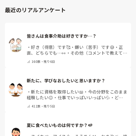
最近のリアルアンケート
皆さんは食事介助は好きですか…？
・
好き（得意）です🥰
・
嫌い（苦手）です😅
・
正
直、どちらでも…👀
・
その他（コメントで教えてく
ださい）
160
票・
残り6日
新たに、学びなおしたいと思いますか？
・
新たに資格を取得したい📖
・
今の分野をこのまま
経験したい😊
・
仕事でいっぱいいっぱい💦
・
どん
な自分になりたいか探し中🧐
・
その他（コメントで
412
票・
残り5日
教えてください）
夏に食べたいものは何ですか？🍉