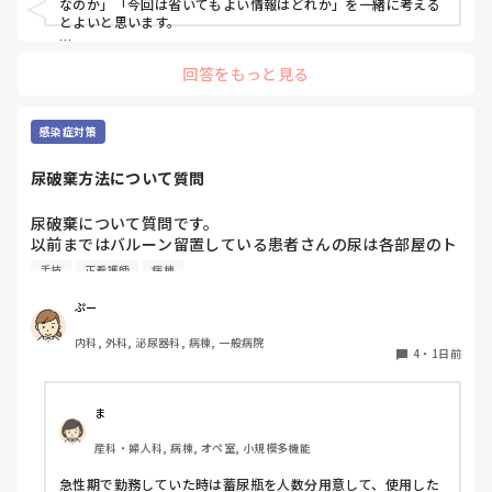
なのか」「今回は省いてもよい情報はどれか」を一緒に考える
とよいと思います。

ただ間違いを指摘するのではなく、患者さんの状態や報告の目
回答をもっと見る
的に照らして振り返ることで、重要度を判断する力が少しずつ
身につくのではないでしょうか。最初は情報を多く書いてしま
うことも自然だと思うので、繰り返し一緒に整理しながら、必
要な内容を選べるよう支援するとよいと思います。
感染症対策
尿破棄方法について質問
尿破棄について質問です。

以前まではバルーン留置している患者さんの尿は各部屋のト
イレに破棄する形でしたが、感染予防上汚物処理室でのみ破
手技
正看護師
病棟
棄に代わり1人ウロバッグ空っぽにしたらその尿はすぐに汚
物処理室に持っていくという非効率な方法になってます。尿
ぷー
破棄人数は10人近くになるので病室と汚物処理室を10往復
内科, 外科, 泌尿器科, 病棟, 一般病院
する形に。結果尿破棄に時間がかかってます。

4
・
1日前
以前の病院では尿破棄用ワゴン下段に蓄尿袋を患者さん分セ
ットしワゴン下段に乗せて破棄していき最後まとめて汚物処
理室で破棄してたのでその方法はダメなのか？と疑問抱いて
ま
ます。もちろん汚物見えないようワゴンにカバーする等対策
産科・婦人科, 病棟, オペ室, 小規模多機能
して。

皆さんの病棟ではどのような方法取られてますか？
急性期で勤務していた時は蓄尿瓶を人数分用意して、使用した