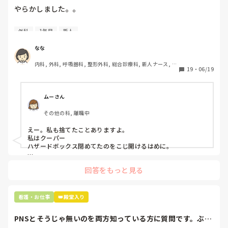
やらかしました。。

今日はじめての創処置をしました。

外科
1年目
新人
物品で滅菌の鑷子やハサミを使ったのですが、

ゴミと一緒に、ノリで鑷子達を捨てました。。

なな
患者に使用した物品は使い捨て、という認識が頭の中にあっ
内科, 外科, 呼吸器科, 整形外科, 総合診療科, 新人ナース, 脳
て…。

19
・
06/19
神経外科, 慢性期, 回復期
プリセプターに

「普通鑷子捨てる！？明らかに使い捨てて良いような安物じ
ムーさん
ゃないよね？」

その他の科, 離職中
「そんなミスした新人、あなたが初めてだよ」

と言われました。。

えー。私も捨てたことありますよ。

私はクーパー

たしかに、よくよく考えてみれば

ハザードボックス閉めてたのをこじ開けるはめに。

手術室で使った物品も全部滅菌して使いまわすし、

これは私じゃないけど、患者さんのガラケーを洗濯ものと一緒
滅菌の種類とかも学校で習ったはずなのに

回答をもっと見る
に出しちゃったり。(これは問題か💦)
なんで頭回らなかったんだろう😭

市長さんは、

看護・お仕事
👑殿堂入り
患者さんに迷惑かけたわけじゃないから大丈夫、

と慰めてくれましたが、、

PNSとそうじゃ無いのを両方知っている方に質問です。ぶっ
自分が情けなくて情けなくて😭
