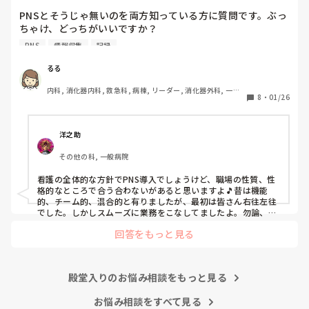
ちゃけ、どっち...
明日からの勤務が怖い笑

PNSとそうじゃ無いのを両方知っている方に質問です。ぶっ
ちゃけ、どっちがいいですか？

こんなバカな私をせめて笑い飛ばしてください笑
PNS
情報収集
記録
私の病院は３年前からPNSを導入して、一部の病棟はその
後、PNSを廃止しました。

るる
私は、そのPNSを廃止した病棟からまだPNSをやっている病
内科, 消化器内科, 救急科, 病棟, リーダー, 消化器外科, 一般
棟に9月に異動してきました。

8
・
01/26
病院
ぶっちゃけ、新人のレベルにかなりの差が出ているなぁと感
じざるを得ませんでした。

色々な病棟に入院したことのある患者さんも、「(私が異動
洋之助
する前の病棟の方が)新人が患者から見てもよく動けてた
その他の科, 一般病院
よ」と言っていました。

現病棟はPNSだけれども、結局は忙しくて、新人の面倒を見
看護の全体的な方針でPNS導入でしょうけど、職場の性質、性
てられず、清潔ケアや単純に点滴を繋げてくるなど、簡単な
格的なところで合う合わないがあると思いますよ🎵昔は機能
仕事しか新人にさせていませんでした。PNSを廃止した病棟
的、チーム的、混合的と有りましたが、最初は皆さん右往左往
では、イベントは必ずと言っていいほど新人に担当させて、
でした。しかしスムーズに業務をこなしてましたよ。勿論、指
導する事も😉🆗✨でしたよ🎵どうしてもPNSの導入なら皆さん
指導者やリーダーが責任持って指導することで、新人ができ
回答をもっと見る
と意見交換を行うべきと思いますよ🎵それに人手が足りないの
ることがどんどん増えていったと思っています。

は昔から口癖のように言われていますよ🎵人手が足りない分は
現在の病棟はスタッフの人数が少ないので、1ペアで患者14
足りるように業務をこなしている人もいます。意欲的でない新
人とか受け持つことも当たり前な感じです。

人も昔からいますのでね🎵とどのつまり看護師が自分の仕事へ
朝の情報収集にも時間がかかり、結果、患者のことがわから
殿堂入りのお悩み相談をもっと見る
の向き合い方になると思いますよ🎵僕は昔の人間なので、昔は
ないという状況になります。新人も放置されるのなら、PNS
良かったよしか言えませんが、今と比べると個人的な動きが多
いと思います。昔は患者様、スタッフ全員に目を配れる人が沢
お悩み相談をすべて見る
の意味があるのか疑問です。
