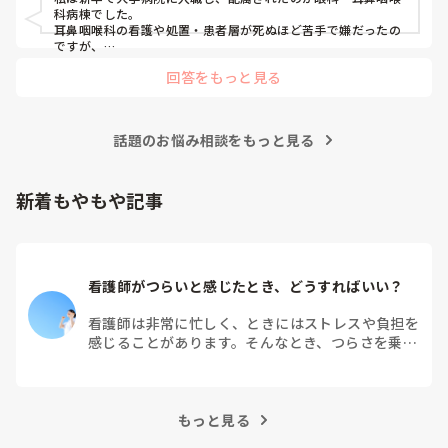
科病棟でした。

耳鼻咽喉科の看護や処置・患者層が死ぬほど苦手で嫌だったの
ですが、

眼科は自分に合っていて好きだったので、そこからずーっと眼
回答をもっと見る
科で働いています。

大学病院に在籍していると必ず異動があるため、永遠に眼科病
棟に居続けることは不可能なので、

話題のお悩み相談をもっと見る
異動の声がかかる前に眼科クリニックに転職しました。

そこから先は何か所か眼科クリニックを転々として今の職場に
至る、という感じです。
新着もやもや記事
看護師がつらいと感じたとき、どうすればいい？
看護師は非常に忙しく、ときにはストレスや負担を
感じることがあります。そんなとき、つらさを乗り
越えるためにはどうすればよいでしょうか？この記
事では、看護師がつらさを感じたときの対処法や秘
訣を紹介します。
もっと見る