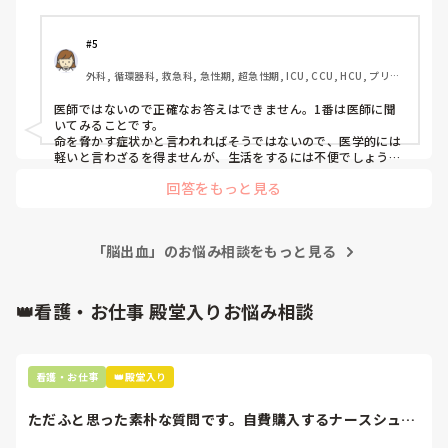
利き手の肘から指先までに痺れと痛みがでます。

胸も強打してるので皮下出血と擦過傷に労作時には呼吸苦と
痛みが出ます。

#5
骨折や脳出血、気胸はなかったのですが。

外科, 循環器科, 救急科, 急性期, 超急性期, ICU, CCU, HCU, プリセ
これからリハビリ通院となります。

プター, 病棟, リーダー, 大学病院
痺れの範囲が広く、集中力に欠けボーとしたり頭重感や眼圧
医師ではないので正確なお答えはできません。1番は医師に聞
で痛みが走ったり吐き気がします。

いてみることです。

症状は酷いと言えるのでしょうか？

命を脅かす症状かと言われればそうではないので、医学的には
検査は何を注意してみればいいのか分かりません。

軽いと言わざるを得ませんが、生活をするには不便でしょう。

リハビリで回復を待つしかないのでは、と思います。

この状態で看護学校入試を受けて合格しましたが、利き手が
回答をもっと見る
仮に利き手に何かしらの障害が残った場合、看護技術を行う上
ダメだと何か支障をきたすのか不安です。

で反対の手を使うなどの対応は必要かと思いますが…。
「脳出血」のお悩み相談をもっと見る
👑看護・お仕事 殿堂入りお悩み相談
看護・お仕事
👑殿堂入り
ただふと思った素朴な質問です。自費購入するナースシュー
ズ(職場で使用し...