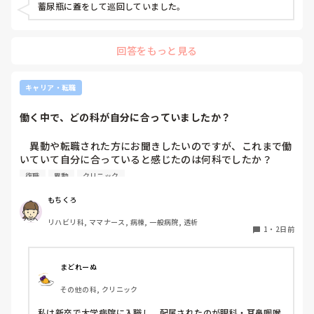
蓄尿瓶に蓋をして巡回していました。
回答をもっと見る
キャリア・転職
働く中で、どの科が自分に合っていましたか？
　異動や転職された方にお聞きしたいのですが、これまで働
いていて自分に合っていると感じたのは何科でしたか？

また、どんなところが合っていると感じましたか？

復職
異動
クリニック
私はこれまで脳神経外科、リハビリ科、透析室と経験しまし
もちくろ
たが、どこもしっくり来なくて悩んでいます…。次回の転職
リハビリ科, ママナース, 病棟, 一般病院, 透析
の参考にさせていただきたいです😭
1
・
2日前
まどれーぬ
その他の科, クリニック
私は新卒で大学病院に入職し、配属されたのが眼科・耳鼻咽喉