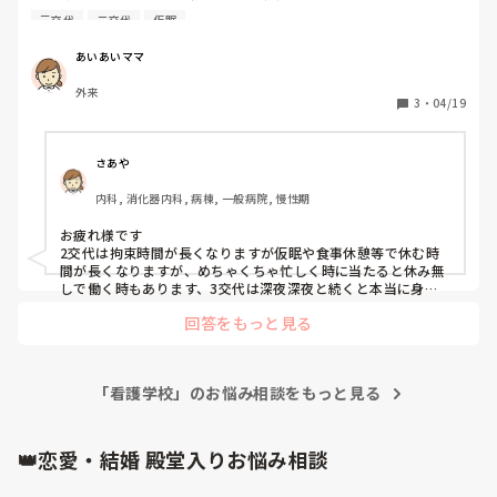
新人の頃からそれが当たり前だったので、日勤終わってから
三交代
二交代
仮眠
仮眠をとり、また仕事というペースが染み付いてしまってい
ます。

あいあいママ
看護学校時代の友人達に話を聞くと、2交代ばかりでした。3
外来
交代とかありえないよー！無理だー！などとしか言われませ
3
・
04/19
ん。

次勤める病院は2交代と3交代を、選択できるそうです。

そこでみなさんに聞いてみたいなと思いました！

さあや
なんでも良いのでメリットやデメリットなどありましたら教
内科, 消化器内科, 病棟, 一般病院, 慢性期
えてください。
お疲れ様です

2交代は拘束時間が長くなりますが仮眠や食事休憩等で休む時
間が長くなりますが、めちゃくちゃ忙しく時に当たると休み無
しで働く時もあります、3交代は深夜深夜と続くと本当に身体
のリズムが狂います、時間になったら帰れる時と帰らえない時
回答をもっと見る
と変動があります、割り切って出来るなら3交代が良いけど夜
中に起きて職場に行くのは若い子にはリスクが色々とあるので
はと思うし身体的に負担が大きいのではと思ってます

すみません長々と成りましたが、人には夜勤は負担しかないの
「看護学校」のお悩み相談をもっと見る
です
👑恋愛・結婚 殿堂入りお悩み相談