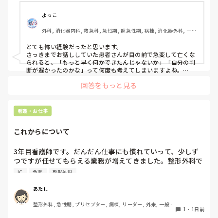
私の判断が遅かったから？DCが病棟に置いてなくてAEDで対
応したから？と、色々悩んでしまいます。
よっこ
外科, 消化器内科, 救急科, 急性期, 超急性期, 病棟, 消化器外科, 一般
病院
とても怖い経験だったと思います。

さっきまでお話ししていた患者さんが目の前で急変して亡くな
られると、「もっと早く何かできたんじゃないか」「自分の判
断が遅かったのかな」って何度も考えてしまいますよね。

回答をもっと見る
ただ、書かれている経過を見る限り、最初にAFが出た時点で先
生に報告して、その後レートや胸部不快感も落ち着いていたの
であれば、その時点ですぐDCをしなかったことが判断の遅れだ
ったとは限らないと思います。AFでも、血圧低下や意識障害な
看護・お仕事
ど循環が不安定な場合に緊急でDCを考えるので、落ち着いてい
たのであれば経過観察の場合もあります。

これからについて
また、AFからVT、VFへ移行したとのことですが、AFそのもの
だけが原因というより、心筋虚血や電解質異常など、背景に別
3年目看護師です。だんだん仕事にも慣れていって、少しず
の原因があった可能性も考えられると思います。

つですが任せてもらえる業務が増えてきました。整形外科で
働いていますが、たしかに高齢者が多い病棟ですがほぼ急変
VFになった後についても、AEDはVFやパルスレスVTに対して
IC
急変
整形外科
はありません。ここでずっと働くことは、私のスキルアップ
除細動するための機器なので、AEDで対応したこと自体が間違
いだったわけではないと思います。

にはつながらないんじゃないか、って思ってしまいます。で
あたし
も、循環器やICU、救命に移動する勇気もありません、、
文面を見る限り、AFに気づいて先生へ報告し、一度落ち着いた
整形外科, 急性期, プリセプター, 病棟, リーダー, 外来, 一般病
1
・
1日前
後も観察を続け、また変化があった時には先生へ連絡されてい
院
ます。その電話の途中でVT、さらにVFへ移行したのであれば、