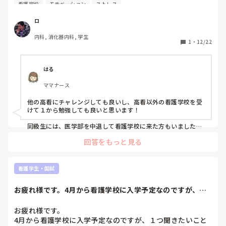
学すると教員の理不尽やらなんやらで途中で留年したりして
看護学校
モチベーション
ストレス
退学した場合、他の高看でまた再チャレンジするのは可能で
しょうか？例えば完全に准看資格あってもなくてもいいよう
ロ
な高看の場合はどうでしょうか？

内科, 消化器内科, 学生
1
・
12/22
ブラックな看護学校にいるのでまだ留年にはなってませんが
落とされそうな可能性がとても高いので初学者向けの看護専
門学校に行くべきですかね？

はる
ママナース
誰かエピソードがあれば教えてほしいです
他の高看にチャレンジしても良いし、高看以外の看護学校を受
けて１から勉強しても良いと思います！

同級生には、医学部を中退して看護学校に来た方もいました
よ！
回答をもっと見る
看護学生・国試
お疲れ様です。4月から看護学校に入学予定なのですが、１
つ聞きたいことが...
お疲れ様です。

4月から看護学校に入学予定なのですが、１つ聞きたいこと