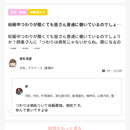
恋愛・結婚
👑殿堂入り
妊娠中つわりが酷くても皆さん普通に働いているのでしょう
か？師長さんに「...
妊娠中つわりが酷くても皆さん普通に働いているのでしょう
か？師長さんに「つわりは病気じゃないからね。親になるの
はそう簡単じゃないのよ。みんな辛いのを乗り越えてるんだ
休職
急変
妊娠
から。家で寝てると病人になっちゃうから働いてた方がいい
でしょ」と言われました。体調的に本当にしんどいです。患
匿名希望
者の心配している余裕がなく、急変したらと不安です。結構
外科, ママナース, 離職中
ナイーブになっているのかすぐ涙が出ます。妊娠初期はみん
29
・
12/08
なこんな感じで何も言わずに乗り越えているのでしょうか？
自分が甘いだけなんですか。
律
内科, 外科, 呼吸器科, 消化器内科, 循環器科, 精神科, 心療内科, 整形
外科, 耳鼻咽喉科, 泌尿器科, ママナース, 訪問看護, 介護施設, 神経
内科, 脳神経外科, 消化器外科, 慢性期, 終末期
つわりは病名ついて妊娠悪阻。病気です。

休んで良いですよ😁
回答をもっと見る