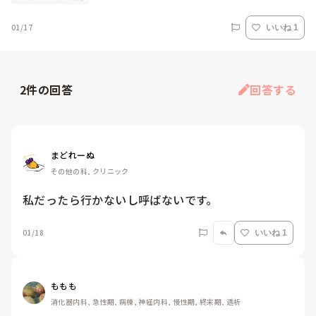
01/17
いいね 1
2
件の回答
回答する
まどれーぬ
その他の科, クリニック
私だったら行かないし呼ばないです。
01/18
いいね 1
ももも
消化器内科, 急性期, 病棟, 神経内科, 慢性期, 終末期, 透析