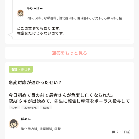
こうした厳しい指導や人間関係は、看護師という職業ならで
あちゃぽん
はなのでしょうか。それとも、他の職種でも同じようなこと
内科, 外科, 呼吸器科, 消化器内科, 循環器科, 小児科, 心療内科, 整形
はあるのでしょうか？看護師以外の仕事を経験したことがあ
外科, 産科・婦人科, 耳鼻咽喉科, 皮膚科, 泌尿器科, リハビリ科, 総
る方や、転職経験のある方のお話も聞いてみたいです。
合診療科, 救急科, 超急性期, ICU, CCU, HCU, その他の科, ママナー
どこの業界でもあります。

ス, 外来, 神経内科, 脳神経外科, NICU, 消化器外科, 一般病院, 慢性
看護師だけじゃないのです。
期, 回復期, 終末期, オペ室, 透析, 検診・健診
回答をもっと見る
看護・お仕事
急変対応が遅かったせい？
今日初めて目の前で患者さんが急変し亡くなられた。

夜AFタキが出始めて、先生に報告し輸液をボーラス投与して
AF波形のままだったけど徐々にレートも落ち着いたし患者
急変
正看護師
病院
さんの胸部不快感も落ち着いていたから様子を見ていたら、
またレートが上がり出したので先生に電話をかけた途端急に
ぽめん
VT波形に移行した。その後VF波形になって、今の今まで話
消化器内科, 循環器科, 病棟
してた患者さんが目の前で痙攣して亡くなってしまった。

2
・
1日前