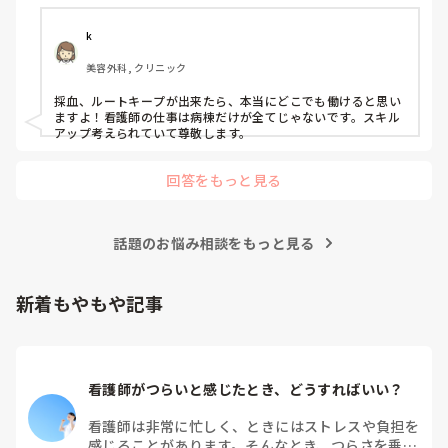
本当に急激な変化だったのだと思います。

k
振り返るのであれば、一人で「自分の判断が遅かった」と考え
るより、その時の血圧や症状、波形、採血などを先生やスタッ
美容外科, クリニック
フと一緒に確認してみると、何が起きていたのか少し整理でき
るかもしれません。

採血、ルートキープが出来たら、本当にどこでも働けると思い
ますよ！看護師の仕事は病棟だけが全てじゃないです。スキル
急変の後はどうしても「あの時こうしていたら」と考えてしま
アップ考えられていて尊敬します。
うと思います。一人で抱え込まず、周りの方ともお話ししてく
ださいね。本当にお疲れさまでした。
回答をもっと見る
話題のお悩み相談をもっと見る
新着もやもや記事
看護師がつらいと感じたとき、どうすればいい？
看護師は非常に忙しく、ときにはストレスや負担を
感じることがあります。そんなとき、つらさを乗り