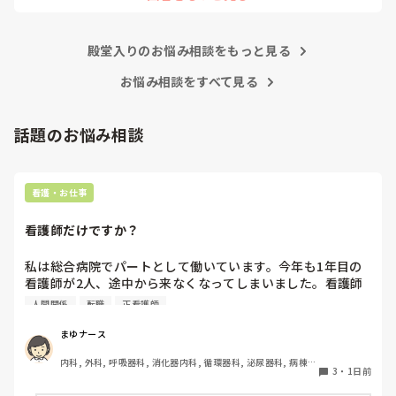
殿堂入りのお悩み相談をもっと見る
お悩み相談をすべて見る
話題のお悩み相談
看護・お仕事
看護師だけですか？
私は総合病院でパートとして働いています。今年も1年目の
看護師が2人、途中から来なくなってしまいました。看護師
として働いていると、指導の場面で「そこまで強く言わなく
人間関係
転職
正看護師
てもいいのでは」と感じることがあります。

まゆナース
患者さんの安全を守るために、厳しく伝えなければならない
内科, 外科, 呼吸器科, 消化器内科, 循環器科, 泌尿器科, 病棟, 
場面があることは理解しています。ただ、内容よりも言い方
3
・
1日前
消化器外科, 一般病院
で傷ついてしまうこともあるのではないかと思います。
