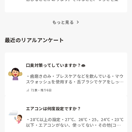
越えるためにはどうすればよいでしょうか？この記
事では、看護師がつらさを感じたときの対処法や秘
訣を紹介します。
もっと見る
最近のリアルアンケート
口臭対策ってしていますか？👄
・
歯磨きのみ
・
ブレスケアなどを飲んでいる
・
マウ
スウォッシュを使用する
・
舌ブラシでケアをしっか
りする
・
フリスクをかじる
・
自分の口臭は気にして
71
票・
残り6日
いない
・
その他（コメントで教えてください）
エアコンは何度設定ですか？
・
28℃以上の設定
・
27℃、26℃
・
25，24℃
・
23℃
以下
・
エアコンがない、使ってない
・
その他(コメ
ントで教えてください)