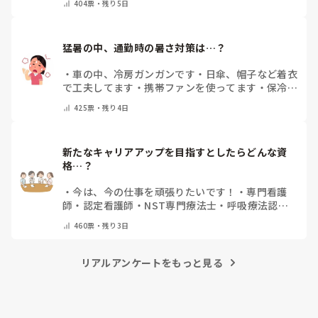
404
票・
残り5日
猛暑の中、通勤時の暑さ対策は…？
・
車の中、冷房ガンガンです
・
日傘、帽子など着衣
で工夫してます
・
携帯ファンを使ってます
・
保冷剤
を持ち運んでいます
・
特に暑さ対策はしていませ
425
票・
残り4日
ん
・
その他（コメントで教えて下さい）
新たなキャリアアップを目指すとしたらどんな資
格…？
・
今は、今の仕事を頑張りたいです！
・
専門看護
師
・
認定看護師
・
NST専門療法士
・
呼吸療法認定
士
・
糖尿病療養指導士
・
認知症ケア専門士
・
消化器
460
票・
残り3日
内視鏡技師
・
その他(コメントで教えて下さい)
リアルアンケートをもっと見る