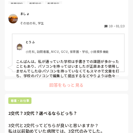
があります。

専門学校
看護学校
看護学生
自宅にノートパソコンがないのですがwordや Excelなどが
使えるiPadを購入しようと思っています。入学後にパソコン
ましょ
を買うように！と言われたりしないですか？
その他の科, 学生
10
・
01/23
とうふ
小児科, 訪問看護, NICU, GCU, 保育園・学校, 小規模多機能
こんばんは。私が通っていた学校は手書きでの課題が多かった
こともあり、パソコンを持ってはいましたが正直あまり使用し
ませんでした😅パソコンを持っていなくてもスマホで文章を打
ち、学校のパソコンで編集して提出するなどやりようは色々あ
ると思います。iPadがあればかなり便利そうですね☺️ただ、パ
回答をもっと見る
ソコンを持っていない人は周りにいなかったように記憶してい
ます。

友人の学校でもパソコンを買うようにと言われた話は聞きませ
んでしたが、学校によっては支給してくれるところもあるよう
看護・お仕事
ですし、就職してからも研修の事前課題や研究などで使います
ので持っていて損はないかなと思います。
2交代？3交代？選べるならどっち？
3交代と2交代ってどちらが良いと思いますか？

私は以前勤めていた病院では、3交代のみでした。
