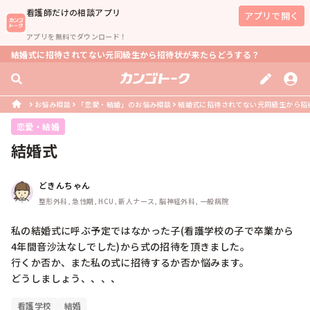
看護師
だけの相談アプリ
アプリで開く
アプリを無料でダウンロード！
結婚式に招待されてない元同級生から招待状が来たらどうする？
お悩み相談
「恋愛・結婚」のお悩み相談
結婚式に招待されてない元同級生から招
恋愛・結婚
結婚式
どきんちゃん
整形外科, 急性期, HCU, 新人ナース, 脳神経外科, 一般病院
私の結婚式に呼ぶ予定ではなかった子(看護学校の子で卒業から
4年間音沙汰なしでした)から式の招待を頂きました。

行くか否か、また私の式に招待するか否か悩みます。

どうしましょう、、、、
看護学校
結婚