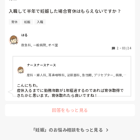
会保険料を、職場から指定された振り込み口座に振り込む手続
きをとりました。

働いていればお給料から税金や社会保険料は差し引かれます
育休
妊娠
入職
が、休職中は傷病手当金が振り込まれるのは2~３ヶ月後、税金
と社会保険料請求が個人にくる時期は職場次第だと思うので、
お金の出入りにタイムラグが出るかと予想されます。

はる
多分職場から傷病手当請求書類が送られる時に何かしらの通知
救急科, 一般病院, オペ室
2
・
03/24
ナースナースナース
産科・婦人科, 耳鼻咽喉科, 泌尿器科, 急性期, プリセプター, 病棟, 
消化器外科, 一般病院, オペ室
こんにちわ。

産休入るまでに勤務年数が1年経過するのであれば育休取得で
きたかと思います。育休取れたら良いですね！
回答をもっと見る
「妊娠」のお悩み相談をもっと見る