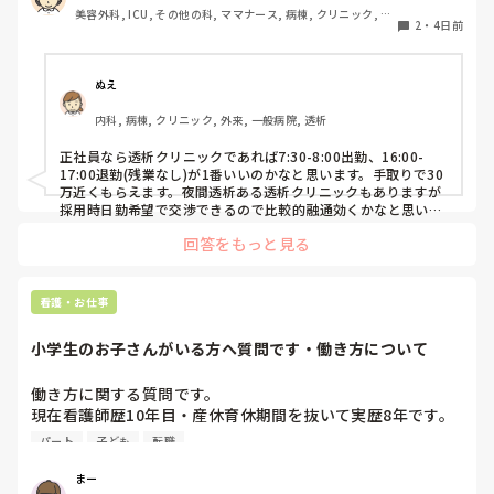
美容外科, ICU, その他の科, ママナース, 病棟, クリニック, リ
2
・
4日前
ーダー, 消化器外科, 一般病院
夜勤がなくても時給がいい看護師の仕事はなんでしょうか？
ぬえ
内科, 病棟, クリニック, 外来, 一般病院, 透析
正社員なら透析クリニックであれば7:30-8:00出勤、16:00-
17:00退勤(残業なし)が1番いいのかなと思います。手取りで30
万近くもらえます。夜間透析ある透析クリニックもありますが
採用時日勤希望で交渉できるので比較的融通効くかなと思いま
す。
回答をもっと見る
看護・お仕事
小学生のお子さんがいる方へ質問です・働き方について
働き方に関する質問です。

現在看護師歴10年目・産休育休期間を抜いて実歴8年です。

今後の働き方について悩んでいます。

パート
子ども
転職
再来年から子どもが小学生になります。

まー