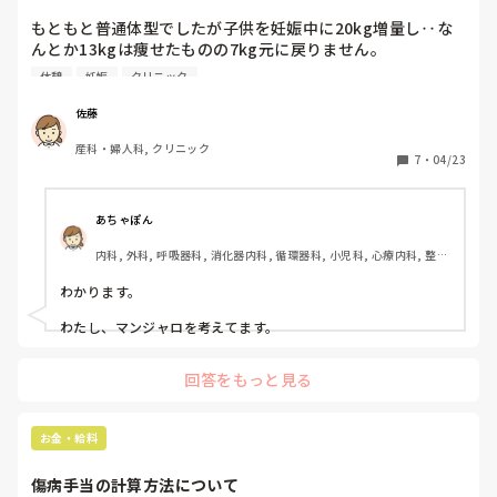
もともと普通体型でしたが子供を妊娠中に20kg増量し‥な
んとか13kgは痩せたものの7kg元に戻りません。

恥ずかしい話、最近は自分の贅肉が邪魔で動きにも支障が出
休憩
妊娠
クリニック
てきたので本気で痩せないといけないと感じ始めました。。

佐藤
職場のクリニックにも常におやつが用意されており4時間の
産科・婦人科, クリニック
勤務時間中30分〜1時間は座って休憩しながらおやつを食べ
7
・
04/23
ています💦（同僚みんなと）

料理が好きなので子供達に手作りおやつを作ることが多く一
緒になって食べています。

あちゃぽん
いい加減、太りすぎて痩せたいのにデブ習慣が抜けず困って
内科, 外科, 呼吸器科, 消化器内科, 循環器科, 小児科, 心療内科, 整形
います。。

外科, 産科・婦人科, 耳鼻咽喉科, 皮膚科, 泌尿器科, リハビリ科, 総
合診療科, 救急科, 超急性期, ICU, CCU, HCU, その他の科, ママナー
わかります。

いきなり痩せてもリバウンドすると思うので1ヶ月1kgでい
ス, 外来, 神経内科, 脳神経外科, NICU, 消化器外科, 一般病院, 慢性
期, 回復期, 終末期, オペ室, 透析, 検診・健診
いので痩せたいです。皆さんはお腹が空いた時や疲労感が強
わたし、マンジャロを考えてます。
い時どのように工夫されていますか？

体も気持ちもおデブ脳になっている私に何でも良いので激励
回答をもっと見る
のアドバイスをいただけますと幸いです。
お金・給料
傷病手当の計算方法について