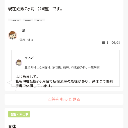
現在妊娠7ヶ月（26週）です。

妊娠高血圧で5月末から自宅安静の指示があり、有休で休ん
手取り
有給
産休
でいました。

小鳩
本日の診察で出産まで休みが必要とのことであり、有休も使
病棟, 外来
い切ってしまうため、これから産休までは傷病手当期間に入
1
・
06/08
るようになると思います。

傷病手当について調べたところ、まずは職場から書類が届く
 だんご
こと、申請してから2〜3ヶ月で振り込まれる事は分かったの
整形外科, 泌尿器科, 急性期, 病棟, 消化器外科, 一般病院
ですが、金額の計算について分からない点があり質問させて
いただきました。

はじめまして。

私も現在妊娠7ヶ月目で反復流産の既往があり、産休まで傷病
計算ツールを使ってみたのですが、額面給与というのは総支
手当で休職しています。

給のことですよね？そこで計算して支給額は出たのですが、
傷病手当金は加入している健康保険組合から自分の口座に振り
総支給での計算なので、実際傷病手当として貰える額は税金
回答をもっと見る
込まれます。

などが引かれて手取り自体は少なくなるのでしょうか？

そして税金や社会保険料は職場がそれぞれの公的機関に支払い
ます。

質問が分かりにくくてすいません。

休職期間中でも税金や社会保険料は発生するのですが、お金を
看護・お仕事
分かる方がいらっしゃいましたら、お返事お待ちしていま
振り込んでくれる機関と、納める機関が違うため、職場が先に
す。
納める機関に立て替え払いをしている状態です。

育休
そのため私の場合は傷病手当で休んだ期間に発生した税金と社