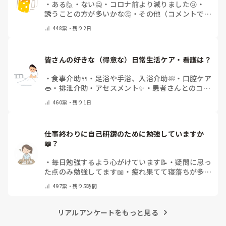
・
ある🙋
・
ない🙅
・
コロナ前より減りました😢
・
誘うことの方が多いかな🤔
・
その他（コメントで教
えてください）
448
票・
残り2日
皆さんの好きな（得意な）日常生活ケア・看護は？
・
食事介助🍴
・
足浴や手浴、入浴介助🛀
・
口腔ケア
👄
・
排泄介助・アセスメント✨
・
患者さんとのコミ
ュニケーション😊
・
特にない
・
その他（コメント
460
票・
残り1日
で教えてください）
仕事終わりに自己研鑽のために勉強していますか
📖？
・
毎日勉強するよう心がけています📝
・
疑問に思っ
た点のみ勉強してます📖
・
疲れ果てて寝落ちが多い
なぁ…😅
・
休日にまとめてやりますっ❕
・
その他
497
票・
残り5時間
（コメントで教えてください）
リアルアンケートをもっと見る