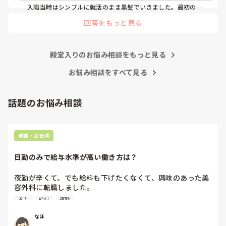
入職当時はシンプルに就活のまま黒髪でいきました。最初の頃
の研修なとで、病院の規則の説明があるかと思います。肩につ
回答をもっと見る
かず、明るすぎないというような規則だったと思います。

規則を守ることはもちろんですが、それに加えて病棟の雰囲気
やメンバーによるものも大きいと思います。女社会ですので、
殿堂入りのお悩み相談をもっと見る
最初は様子見がよいかと…笑

入職してからしばらくは、のんびりカラーやパーマなどに美容
お悩み相談をすべて見る
室へ行くこともできなくて、黒髪でした。休みの日は疲れてご
ろんとしていたり、勉強したりで…

話題のお悩み相談
半年たった頃から徐々に髪を染めたり、パーマをかけたりして
いました。

若気の至りから数ヵ月毎に髪色を変えたり、パーマで変身した
看護・お仕事
りしていたのですが、ピンク系の明るめブラウンにした時に師
長に「これ以上明るくしないでね」と言われました(^-^;

日勤のみで給与水準が高い働き方は？
たしか働きだして二年目だったと思います。それからはその時
を越えないカラーにしていました。
夜勤が辛くて、でも給料も下げたくなくて、興味のあった美
容外科に転職しました。

その後数年働き、現在育休中です。

求人
給料
夜勤
終業時間が遅いことから今後転職を考えています。

病院の求人を見ても、やはり夜勤をしないと、、という感じ
なほ
です。
