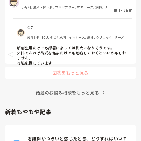
りません｡今､どこの配属になっても良いように土台である解
小児科, 産科・婦人科, プリセプター, ママナース, 病棟, リー
剖生理学を見直しています｡皆さんならどのように対策され
1
・
3日前
ダー, 一般病院
ますか？
なほ
美容外科, ICU, その他の科, ママナース, 病棟, クリニック, リーダ
ー, 消化器外科, 一般病院
解剖生理だけでも部署によっては膨大になりそうです。

外科であれば術式を名前だけでも勉強しておくといいかもしれ
ません。

復職応援しています！
回答をもっと見る
話題のお悩み相談をもっと見る
新着もやもや記事
看護師がつらいと感じたとき、どうすればいい？