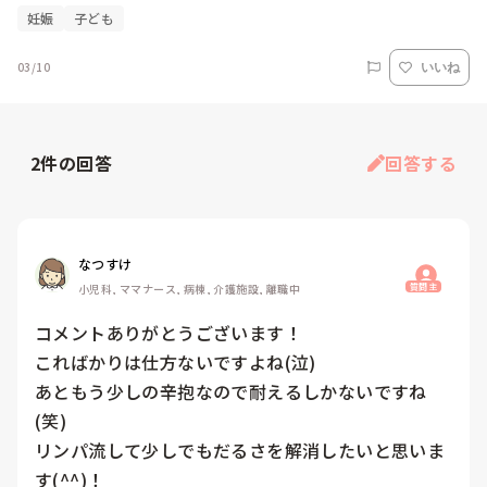
妊娠
子ども
03/10
いいね
2
件の回答
回答する
なつすけ
質問主
小児科, ママナース, 病棟, 介護施設, 離職中
コメントありがとうございます！

こればかりは仕方ないですよね(泣)

あともう少しの辛抱なので耐えるしかないですね
(笑)

リンパ流して少しでもだるさを解消したいと思いま
す(^^)！
