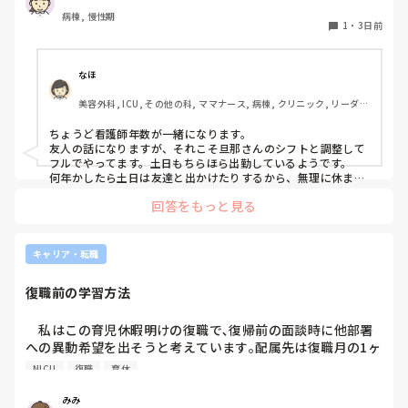
小1の壁(帰りが早い・土曜が休み)に備えて、

病棟, 慢性期
日勤9〜17時のフルタイム正社員から週4パート勤務9〜16時
1
・
3日前
に変えようか、このままフルタイムのままいけるか迷ってい
ます。

正社員だと毎週土曜はほぼ出勤、日曜もシフト次第で出勤で
なほ
す。ただボーナスは手放したくない…。

美容外科, ICU, その他の科, ママナース, 病棟, クリニック, リーダ
さすがに1人でお留守番はできないので、同じくシフトの夫
ー, 消化器外科, 一般病院
と相談しながら頑張るか、低学年のうちはパートにするか。

ちょうど看護師年数が一緒になります。

友人の話になりますが、それこそ旦那さんのシフトと調整して
小学生のお子さんがいる看護師さん、働き方はどうされてま
フルでやってます。土日もちらほら出勤しているようです。

すか？
何年かしたら土日は友達と出かけたりするから、無理に休まな
くてもいいかと思って、と先日話しておりました！
回答をもっと見る
キャリア・転職
復職前の学習方法
　私はこの育児休暇明けの復職で､復帰前の面談時に他部署
への異動希望を出そうと考えています｡配属先は復職月の1ヶ
月前に確定するので､まだまだどこの部署へ配属されるか定
NICU
復職
育休
かではありません｡現部署はNICUです｡

　ただ､復職するまで何も学習しないというのは不安でたま
みみ