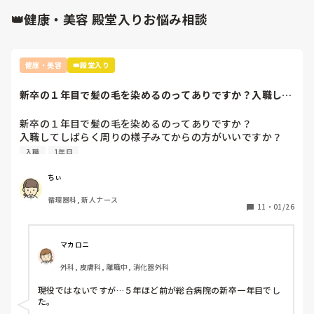
👑健康・美容 殿堂入りお悩み相談
健康・美容
👑殿堂入り
新卒の１年目で髪の毛を染めるのってありですか？入職して
しばらく周りの様...
新卒の１年目で髪の毛を染めるのってありですか？

入職してしばらく周りの様子みてからの方がいいですか？

現役看護師の方が1年目の時の様子をお聞きしたいです
入職
1年目
ちぃ
循環器科, 新人ナース
11
・
01/26
マカロニ
外科, 皮膚科, 離職中, 消化器外科
現役ではないですが…５年ほど前が総合病院の新卒一年目でし
た。
