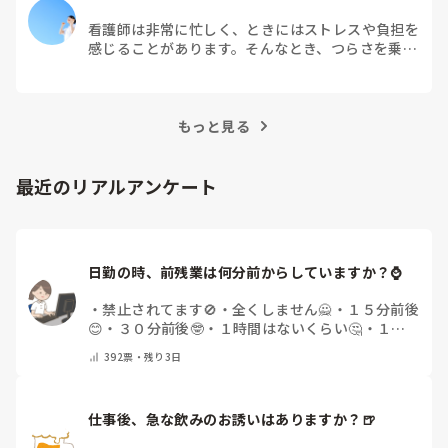
看護師は非常に忙しく、ときにはストレスや負担を
感じることがあります。そんなとき、つらさを乗り
越えるためにはどうすればよいでしょうか？この記
事では、看護師がつらさを感じたときの対処法や秘
訣を紹介します。
もっと見る
最近のリアルアンケート
日勤の時、前残業は何分前からしていますか？⌚
・
禁止されてます🚫
・
全くしません🙅
・
１５分前後
😊
・
３０分前後🤓
・
１時間はないくらい🤔
・
１時
間以上…😨
・
その他（コメントで教えて下さい）
392
票・
残り3日
仕事後、急な飲みのお誘いはありますか？🍺