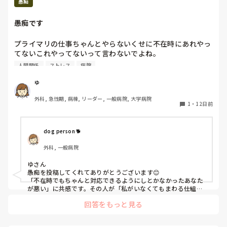
愚痴
愚痴です
プライマリの仕事ちゃんとやらないくせに不在時にあれやっ
てないこれやってないって言わないでよね。

不在時でもちゃんと対応できるようにしとかなかったあなた
人間関係
ストレス
病院
が悪いぞ！記録から読み取るのが困難なことは無理です！

ぐちぐち長文送りつけてきて性格悪すぎ。

ゆ
普段からちゃんとやらない人だから、見えないところで色ん
外科, 急性期, 病棟, リーダー, 一般病院, 大学病院
1
・
12日前
dog person 🐕
外科, 一般病院
ゆさん

愚痴を投稿してくれてありがとうございます😊

「不在時でもちゃんと対応できるようにしとかなかったあなた
が悪い」に共感です。その人が「私がいなくてもまわる仕組み
を作っておけばよかった」と気づいてくれるといいですね。逆
回答をもっと見る
に、こちらは先回りしてできる人に成長しちゃいましょ😉

性格悪い人に振り回されず、ゆさんらしさを大切に今日もまた
いい仕事をしていきましょうね✨