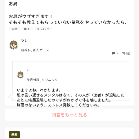
お局
お局がウザすぎます！

そもそも教えてもらっていない業務をやっていなかったら、
「これ知らなかった？」と言われ、知らなかったと言うと、
お局
新人
ストレス
「じゃあ聞いてね」って言われました。

いや！存在すら知らないことを聞くってどゆこと！？

ちょ
まじ頭沸いててイラつきました！😡

精神科, 新人ナース
なんか言わんと気がすまんのか！
2
・
9日前
k
美容外科, クリニック
いますよね。わかります。

私は言い返せるメンタルはなく、その人が（医者）が退職した
あとに結局退職したのですがおかげで体を壊しました。

無理のないよう、ストレス発散してくださいね。
回答をもっと見る
愚痴