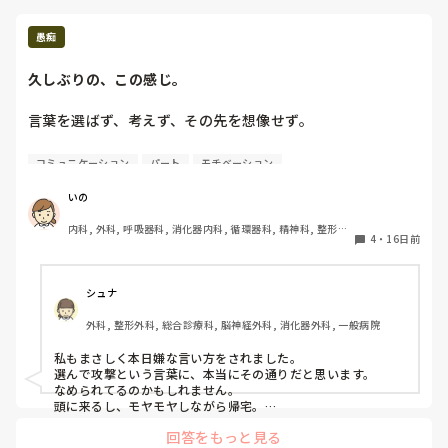
実は、自分の労力が活かされるよう、指導方法の工夫をして指
導を楽しむようにしています。

例えば、できないことを一切指摘せず、上手くできたことをひ
愚痴
たすら承認する。今のところ、この方法はgoodです。本人の
やる気を維持できていますし、何より私の指導の評判が上がり
久しぶりの、この感じ。
ました（笑笑）。

こんな感じで、ご自分の指導力アップの機会にしてみるのも手
言葉を選ばず、考えず、その先を想像せず。

だと思います。

また明日も前向きに頑張りましょう💪🏻
なんで強い口調で

コミュニケーション
パート
モチベーション
家族でもない人に言葉を投げれる？

いの
疲れる。

内科, 外科, 呼吸器科, 消化器内科, 循環器科, 精神科, 整形外
ストレス溜まる。

4
・
16日前
科, 皮膚科, 泌尿器科, 急性期, その他の科, 新人ナース, 病棟, 
訪問看護, 介護施設, 老健施設, 離職中, 脳神経外科, 終末期
自分が悪くて注意された事は

きちんと受け止めてはいるけど、

シュナ
言い方が気になってずっとモヤモヤ。

外科, 整形外科, 総合診療科, 脳神経外科, 消化器外科, 一般病院
いや、分かってます。

私もまさしく本日嫌な言い方をされました。

選んで攻撃という言葉に、本当にその通りだと思います。

まず私だってそうだろう、きっと。

なめられてるのかもしれません。

誰にも嫌な思いをさせずに生きてこれた

頭に来るし、モヤモヤしながら帰宅。

でも、反応しないことにしましょう。結構こちらの反応見てま
って言うわけじゃない。

回答をもっと見る
すから。さっきまで、明日私も嫌な言い方してやろうとか考え