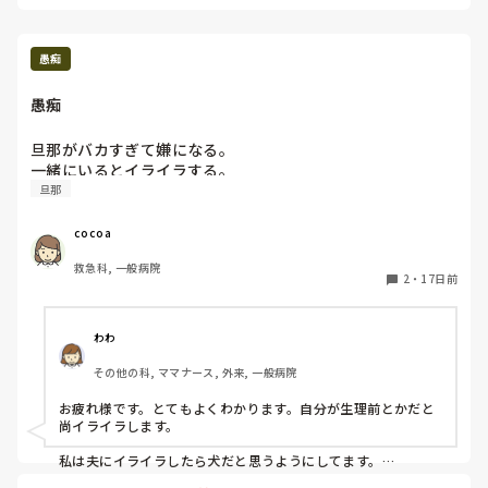
てましたが、このようなことで頭が占拠されるのはもったいな
何気ない自分の一言で

いです。

嫌な気持ちにさせた事もあるよね。

相手は、言ってやった感あるんでしょうね。お互い、忘れまし
愚痴
だから他人のことは言えないんだけど、

気をつけてはいるんだよなぁ…。

愚痴
どんだけ相手が悪くても

旦那がバカすぎて嫌になる。

1回考える。

一緒にいるとイライラする。
旦那
どんな言葉なら嫌な思いさせずに

伝えられるかなって。

cocoa
それでも嫌な思いする人はいるから

救急科, 一般病院
2
・
17日前
その時は反省して、

次から気をつけようって思う。

わわ
でもその努力もせず、

思った事をそのまま言って、

その他の科, ママナース, 外来, 一般病院
あからさまに周りを凍りつかせるような

発言する人って何？

お疲れ様です。とてもよくわかります。自分が生理前とかだと
尚イライラします。

一定数いますよね。

私は夫にイライラしたら犬だと思うようにしてます。

犬にしては給料もらってくるし、犬にしてはトイレ1人でいけ