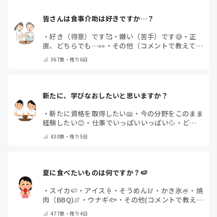
皆さんは食事介助は好きですか…？
・
好き（得意）です🥰
・
嫌い（苦手）です😅
・
正
直、どちらでも…👀
・
その他（コメントで教えてく
ださい）
367
票・
残り6日
新たに、学びなおしたいと思いますか？
・
新たに資格を取得したい📖
・
今の分野をこのまま
経験したい😊
・
仕事でいっぱいいっぱい💦
・
どん
な自分になりたいか探し中🧐
・
その他（コメントで
430
票・
残り5日
教えてください）
夏に食べたいものは何ですか？🍉
・
スイカ🍉
・
アイス🍦
・
そうめん🥢
・
かき氷🍧
・
焼
肉（BBQ)🍖
・
ウナギ🐟
・
その他(コメントで教え
てください)
477
票・
残り4日