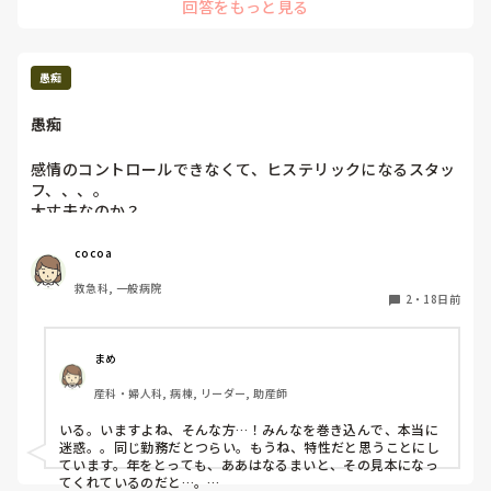
いや、ほんとに、分かってます。

回答をもっと見る
るし。
自分も完璧じゃないから

他人の事をごちゃごちゃ言えない。

愚痴
けど、モヤモヤしてたまらない。

愚痴
イライラする。

感情のコントロールできなくて、ヒステリックになるスタッ
なめられてんのかな。

フ、、、。

大丈夫なのか？

悔しい。

一緒に仕事したくない、、、。
選んで攻撃してる感じが。

cocoa
まぁでも、自分がそっち側じゃなくて

救急科, 一般病院
よかったなとは思うけど。

2
・
18日前
はぁ…。

まめ
もう私のミスじゃないのに言われるの嫌だし

産科・婦人科, 病棟, リーダー, 助産師
決めつけ説教も嫌だし、

陰でこそこそ

いる。いますよね、そんな方…！みんなを巻き込んで、本当に
｢あの子にああやって注意してやったわ｣とか

迷惑。。同じ勤務だとつらい。もうね、特性だと思うことにし
話されるのも嫌。

ています。年をとっても、ああはなるまいと、その見本になっ
てくれているのだと…。
