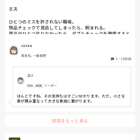
ミス
ひとつのミスを許されない職場。

物品チェックで見逃してしまったら、睨まれる。

薬品がひとつ足りなかったら、ダブルチェックを徹底すると
か。

どんどん面倒くさくなる。

cocoa
命に関わらないミスではないんだからよくないかと思ってし
救急科, 一般病院
まう。
1
・
10日前
ゴリ
内科, 病棟, リーダー
ほんとですね。その気持ちはすごい分かります。ただ、小さな
事が積み重なって大きな事故に繋がります。
回答をもっと見る