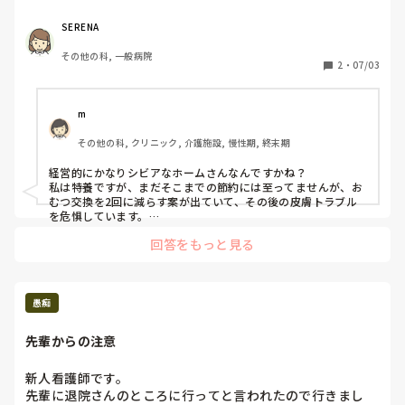
ケアマネのやるような入力業務、個別機能訓練計画書、往診
内容議事録、、

SERENA
パソコンができない人達がいるので私がしないといけな
その他の科, 一般病院
い。　

2
・
07/03
往診先は2カ所あり、１箇所は臨時往診きますが聴診もしな
い。診に来るだけ。指示も仰にくく施設でやるだけのことを
やって。何でもすぐに薬を欲しがるな。と言われ、吸引チュ
m
ーブも10Frしか置いてくれない。

その他の科, クリニック, 介護施設, 慢性期, 終末期
もう１箇所は観れないのに入居を受入れ、指示を仰ぐと専門
外なので低血糖で経口不可時は搬送。と注射の指示も出せな
経営的にかなりシビアなホームさんなんですかね？

いような往診先。私が再度、細かく指示をもらえるように作
私は特養ですが、まだそこまでの節約には至ってませんが、お
成した指示仰いだ書類も効果なく、搬送と。

むつ交換を2回に減らす案が出ていて、その後の皮膚トラブル
施設も節電とお昼の休憩は真っ暗な中休憩、手袋もペーパー
を危惧しています。

　往診医も、うちは一か所ですが、同様で当てにならず、食思
タオルも極力使うな。

回答をもっと見る
不振でもお腹を触ることもしません。データしかみません。結
居室のおしりふきは一袋を1ヶ月分として使え、それ以外は
局、外部受診になります。（私達で判断してね）

ペットシートのレギュラーを濡らしておしりふきに、横漏れ
そして、自分がよくわからなかったりすると、逆ギレしてきま
防止のフラットシートとして使え、トイレ掃除の床拭きはト
す。

イレットペーパーを使えと。

　理不尽な対応も他部署から要求されたり、最近ストレスが多
愚痴
夜勤業務は介護士業務。紹介予定派遣で病院受かったため面
いです。

　SERENAさんのお気持ち、お察しします。
談前に一旦退職切り出しました。しかし、今より通勤時間か
先輩からの注意
かるのがネックではありました。そうすると、古参が退職す
ると聞いたため留まりました。ですが、往診先のいい加減さ
新人看護師です。

に萎えてしまいました。病院断るんじゃ無かったと後悔して
先輩に退院さんのところに行ってと言われたので行きまし
います。