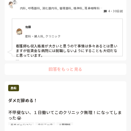
去年まで380万程度でしたが、そこそこ？

内科, 呼吸器科, 消化器内科, 循環器科, 精神科, 耳鼻咽喉科, 
4
・
30日前
皮膚科, 急性期, 病棟, 神経内科, 一般病院, 慢性期
物価が倍以上に跳ね上がったとしか思えません

看護師など現場の収入を増やすべきですよね
佐藤
産科・婦人科, クリニック
看護師も収入格差が大きいと思うので事情は多々あるとは思い
ますが低賃金な病院には就職しないようにすることも大切だな
と思っています。

結局やすい賃金を提示してもそこで働いている人がいる限り上
回答をもっと見る
は変わらないですよね‥

私の住んでいる地域ではマックとほぼ同じ時給で働く看護師も
愚痴
ダメだ辞める！
不甲斐ない、１日働いてこのクリニック無理！になってしま
った😭

早い方がいいかな…患者層も繊細すぎる人が多くて自分のキ
モチベーション
クリニック
人間関係
ャラに合わない。
