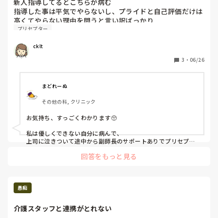
新人指導してるとこちらが病む

指導した事は平気でやらないし、プライドと自己評価だけは
高くてやらない理由を問うと言い訳ばっかり

プリセプター
人を見て、言いやすい先輩には生意気な態度とるし

半月くらい一緒にオペついてないけど、フォローについてく
cklt
れた先輩から今日こんな事言われたんだけど...って話を聞く
たびにイライラしまう自分

3
・
06/26
周りのスタッフに愚痴ってしまう自分も、プリセプターだか
ら優しくしないとって思うけどできない自分にまた病む💧
まどれーぬ
その他の科, クリニック
お気持ち、すっごくわかります🥺

私は優しくできない自分に病んで、

上司に泣きついて途中から副師長のサポートありでプリセプタ
ーを完走しました(￣▽￣;)

回答をもっと見る
ckltさんのところの上司や同僚も、その新人さん自身に問題ア
リとわかっているのであれば、

プリセプター1人に責任や負担がいくのではなく、

病棟全体でその子を育てる体制にできれば良いですよね。

愚痴
私のプリセプティはまじで問題児だったので、私が泣きついた
介護スタッフと連携がとれない
というのもありますが、上司・同僚も見かねて途中から病棟全