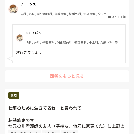
あなたの態度がイライラさせる原因なんよ。

お前何言ってんの！？とかやべえ…

ソーナンス
その後、申し送りをして、席を離れてすぐに他の朝出勤して
内科, 外科, 消化器内科, 循環器科, 整形外科, 泌尿器科, クリニ
今のところ、自分は言われたりは無いけど

3
・
4日前
いた看護師2～3人にもうイライラする、私今日もう帰るけ
ック, 透析
ん。また、私が分からなかったことに対して、分からんのだ
ここも続ける自信ないわ😓試用期間までかな😇
ったら分からんて言えばいいのに、うーんやえー、と話され
あちゃぽん
て何の答えも帰ってこんし途中携帯触りだして、もう終わっ
たと思って返事せんし本間イライラすると。私の前で言って
内科, 外科, 呼吸器科, 消化器内科, 循環器科, 小児科, 心療内科, 整形
いた。

外科, 産科・婦人科, 耳鼻咽喉科, 皮膚科, 泌尿器科, リハビリ科, 総
合診療科, 救急科, 超急性期, ICU, CCU, HCU, その他の科, ママナー
次行きましょう
ス, 外来, 神経内科, 脳神経外科, NICU, 消化器外科, 一般病院, 慢性
携帯触ったのはボイスレコーダーで録音するためです。この
期, 回復期, 終末期, オペ室, 透析, 検診・健診
ような強い叱責を何度も受けており、心も疲れてしまいまし
た。
回答をもっと見る
愚痴
仕事のために生きてるね　と言われて
転勤族妻です

地元の非看護師の友人（子持ち、地元に家建てた）に上記の
こと言われました

コミュニケーション
メンタル
ストレス