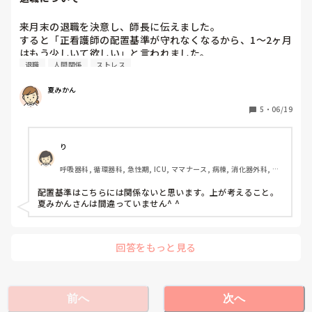
手を出してしまうとやらなくなるから引いても、結局やらな
いため、しわ寄せはこちらに来る。

来月末の退職を決意し、師長に伝えました。

すると「正看護師の配置基準が守れなくなるから、1〜2ヶ月
介護スタッフも実務者研修止まりの人たちばかりなのです
はもう少しいて欲しい」と言われました。

が、失礼な発言をしてしまって申し訳ないけど、こうも動け
退職
人間関係
ストレス
基本会社都合の退職延期はできないはずだと、自分の中では
ないものですか？一応、他での経験がある人を採用している
認識していたのですが、間違っていますか？

のですが…。

夏みかん
可能なら6月末で辞めようと思っていたのですが、規則に基
づき1ヶ月後の7月末でと伝えたのですが、そんなこと言われ
5
・
06/19
介護スタッフを下に見ているような上から目線な内容に聞こ
るならもっと早い時期交渉をすれば良かったのかなと思って
えて、気分を害してしまったらすみません。介護スタッフの
しまいました。

ことは今の職場に入る前は、本当常に感謝していました。私
り
は下に見ていません。
呼吸器科, 循環器科, 急性期, ICU, ママナース, 病棟, 消化器外科, 一
般病院
配置基準はこちらには関係ないと思います。上が考えること。
夏みかんさんは間違っていません^ ^
回答をもっと見る
前へ
次へ