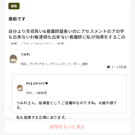
愚痴
愚痴です
自分より年収高い&看護師歴長いのにアセスメントのアの字
も出来ないわ報連相も出来ない看護師に私が指導をするこの
時間とお金の無駄は何なんでしょうか？高い給料で雇用され
後輩
コミュニケーション
指導
てるのに新卒レベル…。

教える気も失せます…。

つみれ
最近の怒ってはいけないという文化のせいで後輩にもナメら
内科, プリセプター, クリニック, リーダー, 透析
れてますし…。

2
・
15日前
指導するって何でこんなに難しいんでしょうか。

愚痴ばかりですみません😔
dog person 🐕
外科, 一般病院
つみれさん、指導者としてご活躍中なのですね。お疲れ様で
す。

私も指導する立場にあります。

おっしゃる通り指導は難しいですね。

回答をもっと見る
色んな対象者がいますから。
