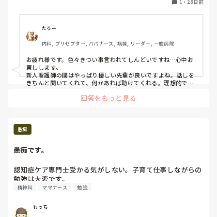
1
・
28日前
くてって謝ってたらヘラヘラしてるとか思われて、なにヘラ
ヘラして笑ってるんとか言われて笑ってもないのに。その人
退職するみたいですけど普通にしんどいです。
たろー
内科, プリセプター, パパナース, 病棟, リーダー, 一般病院
お疲れ様です。色々きつい事言われてしんどいですね…心中お
察しします。

新人看護師の間はやっぱり優しい先輩が良いですよね。話しを
きちんと聞いてくれて、何かあれば助けてくれる。理想的で
す。ただ、私もその先輩ではないので全部は分かりませんが、
回答をもっと見る
やはりNICU/GCUは何かあれば命に直結することが一般病棟に
比べてとても多い事はご理解頂いてると思います。憶測です
が、その先輩は色々修羅場を経験してきたからこその強いあた
りかもしれません。もちろん言い方や態度を改める必要はある
と思いますが、ぜひ先輩がいる間に1つでも認めさせてやるぐ
愚痴
らいの心意気を持っていただきたい。それがあなたの強みにな
り今後素敵なナースになる一歩になると思います。

愚痴です。
しんどい時や何をしたら良いか分からない時はプリセプターや
上司に相談してみるのも良いと思います。先輩を抜きにして今
の場合が好きなのであれば、ぜひ頑張ってくださいね
認知症ケア専門士受かる気がしない。子育て仕事しながらの
勉強は大変です。
精神科
ママナース
勉強
もっち