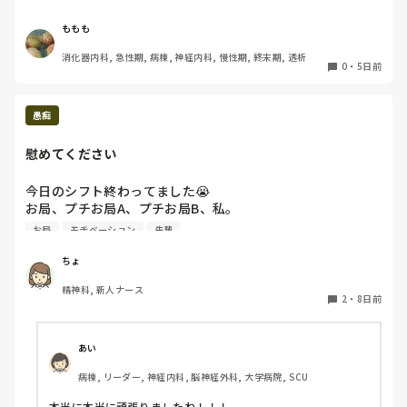
転勤についてゆくたびに、転職して大変だね〜って意味で言
ももも
ってきたらしいけど

消化器内科, 急性期, 病棟, 神経内科, 慢性期, 終末期, 透析
どうも　（子どもも産まないで家も建てないで知らない土地
0
・
5日前
転々として、寂しい人生だね）というニュアンスで言われた
気がします

愚痴
（以前も子ども産めるの？）とストレートに聞かれたり、会
話した後にモヤモヤすることありました

慰めてください
子ども欲しくないことは話したんだけどなぁ

今日のシフト終わってました😭

お局、プチお局A、プチお局B、私。

仕事のために生きてるってそんなわけないじゃん。笑　プラ
プチお局Aがリーダーだったんですけど、「今することあり
お局
モチベーション
先輩
イベート重視だわ。

ますか」とか「患者さんは今こういう状態で、こういう感じ
だと思います（アセスメント）」と言っても、「カルテ読ん
ちょ
連絡きても無視しよう。

だ？」「いやいや笑」などの嫌味で返してくるので、ナース
精神科, 新人ナース
ステーションにいずらいんです😭😭

2
・
8日前
これってマウント？ナチュラルに見下してくる失言じゃない
当然いなかったらいなかったで、「先輩が業務全部やってく
ですか？

れてたんだよ」「もっと周りみようね」など、言われます。
これは私が悪いんですけど、、

あい
私はやむを得ない引っ越しで転職したりしてる人に仕事のた
でも、私が萎縮しちゃって、結局ミスも増えちゃいます。

めに生きてるね！なんか言わない‥
病棟, リーダー, 神経内科, 脳神経外科, 大学病院, SCU
プチお局Aは、初対面くらいからなんとなく苦手意識があっ
たんですよね。やっぱり第一印象の直感って当たってます
本当に本当に頑張りましたね！！！
