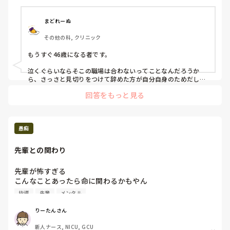
使用期間だし

続けられるか不安なら

続けなくてもよいと思う。

まどれーぬ
関わりたくないけど、

その他の科, クリニック
何かあるとこっちにくる！もうやだ！

もうすぐ46歳になる者です。

泣くぐらいならそこの職場は合わないってことなんだろうか
ら、さっさと見切りをつけて辞めた方が自分自身のためだし、
職場のためにもなるからお互いにWin-Winなのにって思います
回答をもっと見る
ね( ΘωΘ )

47歳にもなってそんな判断もできんのか……と投稿を拝見しな
がら呆れました(　´Α｀)
愚痴
先輩との関わり
先輩が怖すぎる

こんなことあったら命に関わるかもやん

モニターついてなくてもその赤ちゃんの事もっと見やんとダ
指導
先輩
メンタル
メやん

どこに目つけてるねん。家族が顔色モニターみれてても近く
りーたんさん
におれよ。なにがカルテ記録しやんととか考えてしてるねん
新人ナース, NICU, GCU
みたいな事強く言われて反応に困ってごめんなさい気づけな