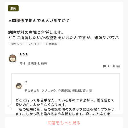
自分が気に入ってる人とは楽しそうに雑談し
少しでも気持ちを休める時間が取れますよう
てるけど、そんな姿見てても苛立ちしか湧か
愚痴
に。
なくなってきた。

もう1回大きなトラブルに合わないと分から
人間関係で悩んでる人いますか？
ないんじゃない！？なんて思うけどそんな事
待って患者さんに何かあったら困るから出来
病院が別の病院と合併します。

ないし。

どこに所属したいか希望を聞かれたんですが、嫌味やパワハ
ラ的なことを言う人と離れればどこでもOKです。と答えま
パワハラ
メンタル
人間関係
あーもう一旦距離置きたい。何も考えたくな
した。

い。
人間関係で悩んでる人いますか。
ももも
内科, 循環器科, 病棟
1
・
3日前
m
その他の科, クリニック, 介護施設, 慢性期, 終末期
どこに行っても苦手な人っているものですよね〜。誰を信じて
良いのか、わからなくなります。

　私の職場にも、私の噂話を他のスタッフにばら撒くヤツがい
ます。しかも私を陥れるような話をします。良いことならまだ
しも私を落とすような噂話をするのです。本当に気分が悪い。

回答をもっと見る
　私や周りが何も言わないから、いいこと幸い、言いたい放題
です。時間が経てば、メッキが剥がれて、周りも理解すること