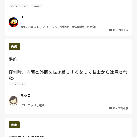
要するに、私みたいなペーペーの助産師と夜勤組むのイヤだ
クリニック
夜勤
って言えばいいじゃん

なんでそんな遠回しなん
tf
産科・婦人科, クリニック, 保健師, 大学病院, 助産師
0
・
20日前
愚痴
愚痴
穿刺時、内筒と外筒を抜き差しするなって技士から注意され
た。

その後、院長が同じ内容を院内掲示板で注意喚起してた。

ストレス
まるで私のことを言ってるようじゃない。

ほんとこのクリニックうざいなー。
ちゃこ
クリニック, 透析
0
・
22日前
愚痴