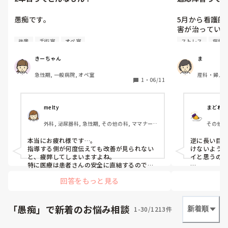
愚痴です。

5月から看護師
害が治ってい
うちの2年目の子が危機感というか責任感が
と頭痛があり
後輩
手術室
オペ室
ストレス
病棟
足りない気がする。

状が悪化し申し
大したことじゃないにしてもミスは連発する
きーちゃん
ま
し、お互い気づかなかったことに対するイン
急性期では無
急性期, 一般病院, オペ室
産科・婦人科,
シデント起こしても私はちゃんと報告するの
できる環境に
1
・
06/11
能
にその子はしない。

体調悪くなるの
勉強の予習復習に対してもヘラヘラしてたか
らそれは叱ったけど。それでも勉強してきた
構えてしまっ
melty
まどれー
ノートは見せに来ない。

だ考えられて
外科, 泌尿器科, 急性期, その他の科, ママナー
その他の
確認事項も要らないことはしつこく聞くのに
少し時間が経
ス, 病棟, リーダー, 消化器外科
大事なことは聞かないし。

るようになる
本当にお疲れ様です…。

逆に長い目
それでもって注意しても響いてないのか改善
のに少し時間
指導する側が何度伝えても改善が見られない
けないよう
しない。改善しないから同じミスする。自分
トに変更する
と、疲弊してしまいますよね。

イと思うのです…
で考えようともしないから応用力も身につか
した。

特に医療は患者さんの安全に直結するので、
危機感や報告・連絡・相談が身についていな
「元気に無理
ない。だから必要なことが後手に回って時間
まだ20代で今
回答をもっと見る
いと不安になるお気持ちはよく分かります。

まで快復し
がロスする。

が勿論いいと
できると思う
ただ、一人で抱え込まず、指導内容や改善状
“今無理をし
なんか言うのにも疲れちゃった。

況を周囲と共有して、チームで対応していく
んじゃないかと思
「愚痴」で新着のお悩み相談
1-30/1213件
新着順
響かない子に何言っても響かないんだから言
ことも大切だと思います。

うだけ無駄な気がしてきた。

が、うちもそんな感じで頭が痛いです。。
