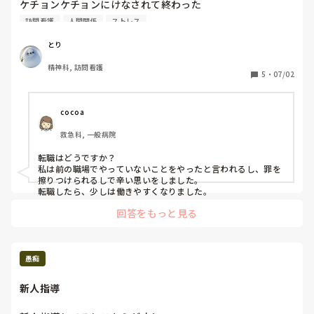
ケチョンケチョンにけなされて終わった

それから目をつけられ何かあるたびにに面談

訪問看護
人間関係
ストレス
早く辞めろってことか？

とり
面談の内容は周りに知れ渡ってるし

精神科, 訪問看護
人間不信になるし真面目に仕事してたとしても言動も目をつ
5
・
07/02
けられる

何しても言われない人いるのに

cocoa
救急科, 一般病院
転職はどうですか？

私は前の職場でやっていないことをやったと言われるし、罪を
擦りつけられるしで辛い思いをしました。

転職したら、少しは働きやすくなりました。
回答をもっと見る
愚痴
新人指導