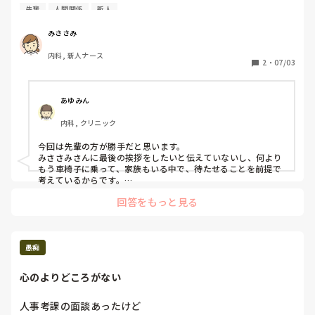
た。

先輩
人間関係
新人
その際ご家族さんもいて車椅子に乗ってる状態で、看護助手
も2人いる状態でした。

みささみ
最終の荷物チェックをし見送りをした後に先輩から患者さん
内科, 新人ナース
どこ？と言われたのでエレベータで下がっちゃいましたと言
2
・
07/03
いました。

そのあと先輩には勝手にしないでと注意を受けました。

あゆみん
私の確認不足かもしれないけど、先輩もステーションの前で
内科, クリニック
待っててとか一言欲しかったなと思いました。

自分悪かったかもしれないけどなかなか消化できないので吐
今回は先輩の方が勝手だと思います。

かせてください。
みささみさんに最後の挨拶をしたいと伝えていないし、何より
もう車椅子に乗って、家族もいる中で、待たせることを前提で
考えているからです。

新人だから無理が通ると思って、今後もきっと察してと言って
回答をもっと見る
くるでしょう。

なので、この方には特に注意して、確認をしていってほしいと
愚痴
心のよりどころがない
人事考課の面談あったけど
