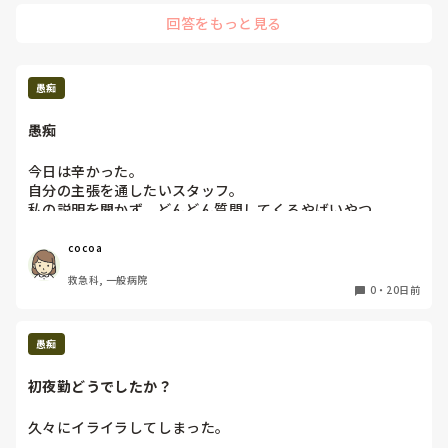
お疲れ様です泣
確認をしてくださいよ、最低限。

回答をもっと見る
腹が立つなぁ…。

自分のミスは｢エヘヘ、やっちまった｣なのに。
愚痴
愚痴
今日は辛かった。

自分の主張を通したいスタッフ。

私の説明を聞かず、どんどん質問してくるやばいやつ。

困った〜。

私が説明したこと聞いてないと言い張る。

cocoa
私は言いました。どんな状況で言ったかを言ったら、自分の
救急科, 一般病院
非を認めたくないらしい。

0
・
20日前
私が悪い訳と何度も言ってくる、、、。

悪いとか言ってないし、、、。

面倒くさい。

愚痴
だから、みんなに嫌われてるんだよ、、、。
初夜勤どうでしたか？
久々にイライラしてしまった。
