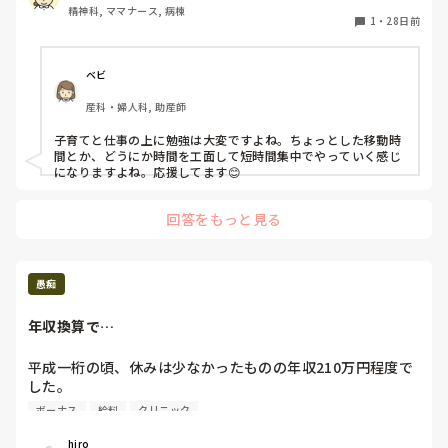
精神科, ママナース, 病棟
1
・
28日前
ベビ
産科・婦人科, 助産師
子育てと仕事の上に勉強は大変ですよね。ちょっとした移動時
間とか、どうにか時間を工面して短時間集中でやっていく感じ
になりますよね。応援してます😊
回答をもっと見る
愚痴
年収換算で…
平成一桁の頃、休みは少なかったものの年収210万円程度で
した。

ボーナス
給料
クリニック
でも生活には困らなかった…

hiro