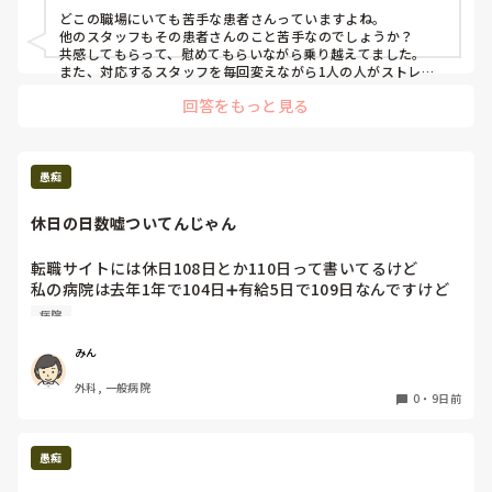
かしこの人は本当に嫌です。心の底から嫌です。外来なので
どこの職場にいても苦手な患者さんっていますよね。

長くても30分もかかわらないのですが、気持ちを切り替えら
他のスタッフもその患者さんのこと苦手なのでしょうか？

れない自分が嫌です。

共感してもらって、慰めてもらいながら乗り越えてました。

また、対応するスタッフを毎回変えながら1人の人がストレス
にならないようにしたりしてました。
みなさんはどうやって嫌なことから気持ちを切り替えます
回答をもっと見る
か？
愚痴
休日の日数嘘ついてんじゃん
転職サイトには休日108日とか110日って書いてるけど

私の病院は去年1年で104日➕有給5日で109日なんですけど

病院
休日って有給込みの日数書くの？
みん
外科, 一般病院
0
・
9日前
愚痴