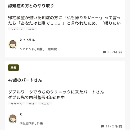
でもそれは事実なので別にいいんです

認知症の方とのやり取り
いずれにしても、相手を変えるのは無理なことなので、変えら
(でも実際理不尽なインシデントばかりですが)

れるのは自身の考えか、働く場所のどちらかだと思いますよ。
でもだからといってあの発言は心外でした

帰宅願望が強い認知症の方に「私も帰りたい〜〜」って言っ
しかもその超過した分の手当てを請求しているというのなら
たら「あなたは仕事でしょ。」と言われたため、「帰りたい
そんな嫌味の1つや2つ言われても仕方ないとも思いますが

気持ちは同じですよ」って伝えたら「あなたの帰りたいと私
ストレス
病院
しかも、感謝すらされど、あんな言い方するのは経営者とし
の帰りたいは違うのよ」とマジレスされてこみ上げる怒りと
てどうなのって話です

いらだちをどうしようかと考えて見つめたけど答えは出なか
とろろ昆布
なんだか悔しくて泣きながら帰ってきました

った。その後「あなたとは話したくない。」と拒否された。
私は悪いと思ってないのに何故か涙が溢れてきて

リハビリ科, 病棟, 一般病院
このやり取りでも忘れちゃうのが認知症なんだけどね。関わ
0
・
26日前
そこまで言われてまで我慢して働く気もないので正直辞めた
り方難しいね。
くなってきました

辞めたほうがいいですか

愚痴
それとも私はどうするべきですか
47歳のパートさん
ダブルワークでうちのクリニックに来たパートさん

ダブル先で内科整形4年勤務中

収入が欲しいと入職。

ワクチン
内科
パート
ワクチンの希釈はちがうし、

何をするのも自信がない不安です

ちー
と時には大泣き

消化器内科, 外来
精神的にもフォローしてきましたが、もう限界。

22
・
27日前