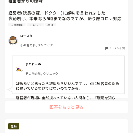
経営者からの嫌味
経営者(院長の嫁、ドクター)に嫌味を言われました

夜勤明け、本来なら9時までなのですが、帰り際コロナ対応
している患者からナースコール鳴り、人手が足らない（本来
人間関係
ストレス
病棟
なら看護師2名いるはずが1名で介護さんも1名)

こともあり私がコールを取り、部屋に入りました

ロースカ
本来なら患者さんの希望したことだけやって部屋から出れば
その他の科, クリニック
いいのですが、コロナ対応ということもあり、終日何回も部
1
・
26日前
屋に出入りしなくても済むように本来なら日勤者の仕事まで
を良かれと思ってこなして出てきました。病棟ではいつもそ
んなかんじでみなさん助け合い精神でやってます

まどれーぬ
特に私は仕事出来ないし、でも周りの方々にはいつも助けて
その他の科, クリニック
もらって感謝してるので、こういう時くらいは、、、という
気持ちもありました

辞めたいと思ったら辞めたらいいんですよ、別に経営者のため
しかも私のような立場(入職から5ヶ月、経験少ない)で帰り
に働いているわけではないのですから。

際コール鳴ったからって、「時間なので帰ります、コール鳴
ったのでお願いします」とか言えると思いますか？

経営者が現場に全然携わっていない人間なら、「現場を知らな
い奴がなんか言ってらぁ( ꐦ◜ω◝ )」と思って流せば良いと思い
それで遅くなった(10時くらいまで)ことを、「今帰ってる
回答をもっと見る
ます。

の？時間かかりすぎじゃない？何してたの？9時に帰らない
ロースカさんが間違ったことをしていないのなら堂々としてい
と」と言われました

ればいいのです。

私は決して仕事が出来るほうではなく、実際インシデントを
何回も書いてたりするのでそれで仕事出来ないとレッテル貼
経営者が現場を知った上で言っているのなら、やはり経営面も
愚痴
られてる感はあります

考えた上での発言なのかもしれません。
