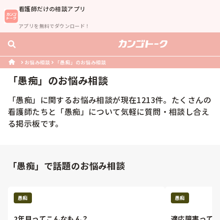
看護師
だけの相談アプリ
アプリを無料でダウンロード！
お悩み相談
「愚痴」のお悩み相談
「
愚痴
」のお悩み相談
「
愚痴
」に関するお悩み相談が現在
1213
件。たくさんの
看護師
たちと「
愚痴
」について気軽に質問・相談し合え
る掲示板です。
「愚痴」で話題のお悩み相談
愚痴
愚痴
2年目ってこんなもん？
適応障害って