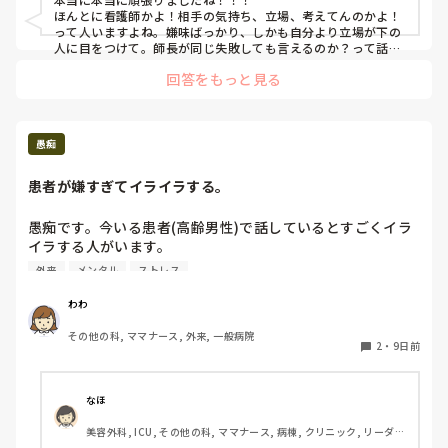
ね。

ほんとに看護師かよ！相手の気持ち、立場、考えてんのかよ！
逃げてたつもりが最後、振り返りに強制連行されて、一緒に
って人いますよね。嫌味ばっかり、しかも自分より立場が下の
振り返り。1日の振り返りって、4ヶ月も働いてたら書くこと
人に目をつけて。師長が同じ失敗しても言えるのか？って話で
す。

なくなりませんか？教育部の方からも、毎日は書けないだろ
回答をもっと見る
普段ならできるのに、その人とだからミスしちゃうのも、めっ
うって言われているのに、プチお局Aは、「じゃあ今日何も
ちゃ悔しいですよね！！振り返りも、何も考えてなかったら患
考えてなかったの？」とか言ってくるし。じゃあお前は毎日
者さん死んでるよ！って感じです。

書けるんかい！っていう話ですよ！

教育の方向性も反省ばかりじゃなく、先輩から見て良かったこ
あと褒めない！全然私のこと褒めない！嫌いです！
とをフィードバックするってできないもんですかね？褒められ
愚痴
て育ってこなかったんだな、可哀想にと思っちゃいます。

明日も出勤でしょうか。どうかお局さん達とシフトが被ってい
患者が嫌すぎてイライラする。
ませんように。
愚痴です。今いる患者(高齢男性)で話しているとすごくイラ
イラする人がいます。

・こちらが説明したことを「聞いていない、書いてないから
外来
メンタル
ストレス
わからない」と言う。

・私の説明を素直に聞き入れないのに、同じ内容を男性スタ
わわ
ッフがいうとあっさり引き下がる。

その他の科, ママナース, 外来, 一般病院
・私がちょっと失敗したことをいつまでも責める。

2
・
9日前
・「要するに」って沢山言うのに話が長くて、全然要してな
い。

なほ
過去にも女性看護師には強気だけど、医師や男性スタッフの
美容外科, ICU, その他の科, ママナース, 病棟, クリニック, リーダ
いうことは聞く患者は沢山いて慣れているつもりでした。し
ー, 消化器外科, 一般病院