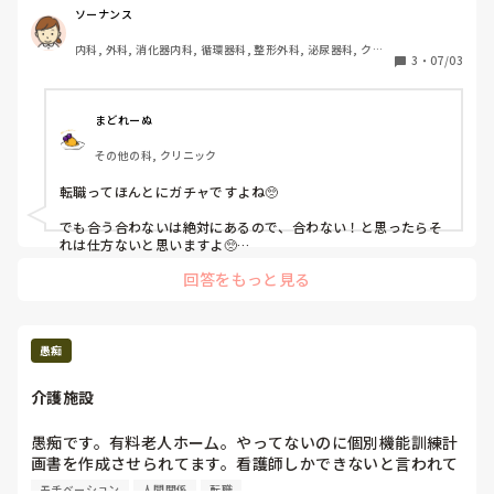
ソーナンス
看護師の転職がガチャすぎるな…
内科, 外科, 消化器内科, 循環器科, 整形外科, 泌尿器科, クリ
3
・
07/03
ニック, 透析
まどれーぬ
その他の科, クリニック
転職ってほんとにガチャですよね🥺

でも合う合わないは絶対にあるので、合わない！と思ったらそ
れは仕方ないと思いますよ🥺

回答をもっと見る
自分に合わないと思ったところにそのまま勤めるのは私は無理
です……（それで過去に短期離職しています）(  ´ω｀; )
愚痴
介護施設
愚痴です。有料老人ホー厶。やってないのに個別機能訓練計
画書を作成させられてます。看護師しかできないと言われて
ます…　

モチベーション
人間関係
転職