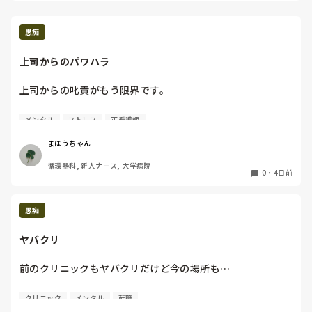
だと思いますが、この方、二面性が激しくて、気持ち悪いし、
職場自体にさほど魅力がないので、転職することにしました。
5.6回転職していますが、半分くらいは、ヤバい人が存在しま
愚痴
す。
上司からのパワハラ
上司からの叱責がもう限界です。

話の内容が理解できてませんでしたと伝えると、自分何言わ
メンタル
ストレス
正看護師
よるか分からんかったら無視してもいいってこと？そんなこ
とないです。いつもそれやん、分からんのだったらわからん
まほうちゃん
て、何を言われてるかわかりませんって言いだ。そういう風
循環器科, 新人ナース, 大学病院
に威圧的に言われたら。そういう態度をするけんじゃって。
0
・
4日前
無視するけんこっちがイライラするんよ、んーとか言って何
の返事もせんと、もう返事いいかみたいな知らんけど。そん
なつもりないのかもしれんけど、しよるけん。自分が気づい
愚痴
てないだけじゃ。無視しよるよ、言うとくけど。この前のや
ってBに聞いてみ、無視するんじゃって思ったって言った
ヤバクリ
よ、周りからみたらそうやって見えるんじゃって、自分やっ
てないって態度するけど。それが人をイライラさせるって、
前のクリニックもヤバクリだけど今の場所も…

人が怒いよんのに無視してそういう態度が腹立たせるんじゃ
って。そっちが悪いのにこっちが悪いみたいに言わんといて
患者さんへの悪口が止まらないし聞こえるように話すし

クリニック
メンタル
転職
くれる。

内科だから高齢者が多いけどさ
