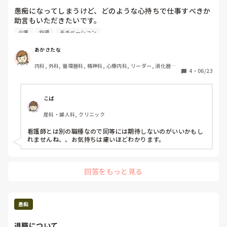
体で育てることになったんです(￣▽￣;)
愚痴になってしまうけど、どのような心持ちで仕事すべきか
助言もいただきたいです。

介護
指導
モチベーション
職場の介護スタッフと何を試みても連携がとれず、看護師に
かなり業務負担がかかっています。

あかさたな
そもそも人手不足が根底にありますが、介護スタッフのレベ
内科, 外科, 循環器科, 精神科, 心療内科, リーダー, 消化器外
ルが低すぎる。言われたことが次やれない、ひどいときは頼
4
・
06/23
科
んだこともやれない。仕事を選んでいるように見える。

職場はデイサービスなので、ルーティン業務だと思うのです
こば
が、それすらもできず、利用者やスタッフ同士でのお喋りに
産科・婦人科, クリニック
夢中で、安全面での見守りや排泄援助などさまざまな場面で
抜けがあり、レクと雑用も含めて看護師が主体で動くことに
看護師とは別の職種なので同等には期待しないのがいいかもし
なるため、肝心な看護業務がおざなりになることもしばし
れませんね、、お気持ちは痛いほどわかります。
ば。

介護度が高めの事業所なので、第三者からは「よく事故が起
回答をもっと見る
きないね」と言われ、本当にその通りだなぁと思いました。

看護師は介護と同等だと思っているのではないかとさえ思っ
てしまうし、管理者も問題解決する努力（指導など）は全く
愚痴
しません。

退職について