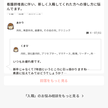
看護師増員に伴い、新しく入職してくれた方への接し方に悩
んでます。

仕事ができる・できない以前に人として、社会人としてこれ
入職
指導
クリニック
でいいのか？と思う場面が多く、一緒に仕事をしていく中で
それらが職場内に支障をきたすのは避けたいですが、対応の
あかり
仕方がわかりません。

外科, 美容外科, 皮膚科, その他の科, クリニック
4
・
07/02
①業務を教えてもらう際の相槌が「うん、うん」「あー、そ
っかー、うん」という様子

②先輩の説明を聞きながら、クロックス脱いだり履いたり、
くま🐻
足元に緊張感がない

内科, 消化器内科, プリセプター, ママナース, 病棟, リーダー, 外来, 
③教えてもらったり、ほかスタッフが手伝った事に対して
一般病院
「ありがとうございます」など感謝の言葉がない

いつもお疲れ様です。

他にも色々ありますが。

新卒じゃなくて7年目というところに引っ掛かりますね…

看護師7年目のこの方への指導や対応、接し方のアドバイス
素直に伝えてみてはどうでしょうか？

新入職者の方にプリセプター的なメンバーはついていますか？
などいただけませんか？

回答をもっと見る
ついているのなら、その方に相談して、その現場ですぐに注意
する方がいいと思います！

現場で注意せず、後から第三者（その現場を全くみていない別
「入職」のお悩み相談をもっと見る
の人）から指摘されるのとでは印象が違うと思うので、見たま
んまの時に指摘するの方がトラブルにもならないかなと思いま
す😊