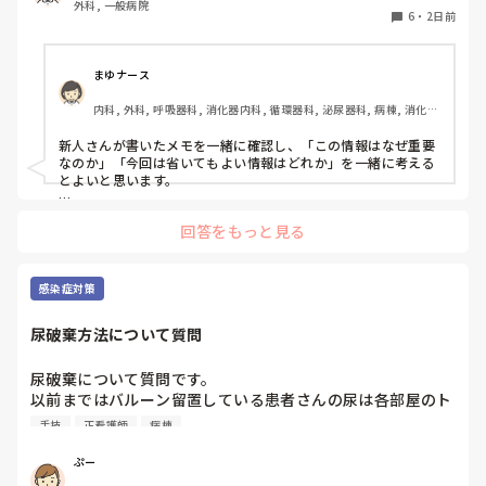
外科, 一般病院
6
・
2日前
まゆナース
内科, 外科, 呼吸器科, 消化器内科, 循環器科, 泌尿器科, 病棟, 消化器
外科, 一般病院
新人さんが書いたメモを一緒に確認し、「この情報はなぜ重要
なのか」「今回は省いてもよい情報はどれか」を一緒に考える
とよいと思います。

ただ間違いを指摘するのではなく、患者さんの状態や報告の目
回答をもっと見る
的に照らして振り返ることで、重要度を判断する力が少しずつ
身につくのではないでしょうか。最初は情報を多く書いてしま
うことも自然だと思うので、繰り返し一緒に整理しながら、必
要な内容を選べるよう支援するとよいと思います。
感染症対策
尿破棄方法について質問
尿破棄について質問です。

以前まではバルーン留置している患者さんの尿は各部屋のト
イレに破棄する形でしたが、感染予防上汚物処理室でのみ破
手技
正看護師
病棟
棄に代わり1人ウロバッグ空っぽにしたらその尿はすぐに汚
物処理室に持っていくという非効率な方法になってます。尿
ぷー
破棄人数は10人近くになるので病室と汚物処理室を10往復