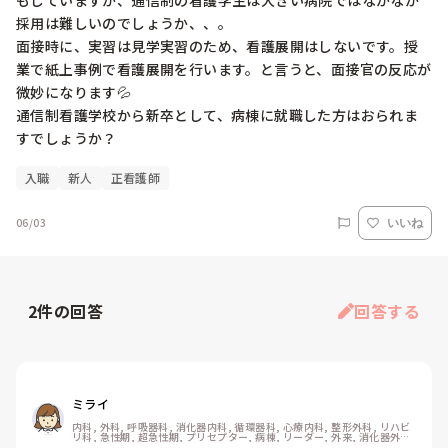
もしていますが、通信制の看護学生は大きい病院ではなかなか
採用は難しいのでしょうか、、。

面接時に、実習は見学実習のため、看護展開はしないです。授
業で紙上事例で看護展開を行います。と言うと、面接官の反応が
微妙になります💦

通信制看護学校から新卒として、病棟に就職した方はおられま
すでしょうか？
入職
新人
正看護師
06/03
いいね
2
件の回答
回答する
ミライ
内科, 外科, 呼吸器科, 消化器内科, 循環器科, 心療内科, 整形外科, リハビ
リ科, 急性期, 超急性期, プリセプター, 病棟, リーダー, 外来, 消化器外科, 
一般病院, 慢性期, 回復期, 終末期