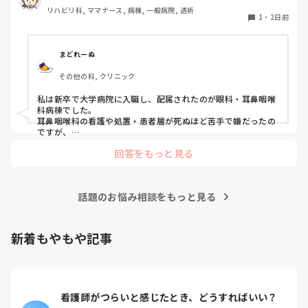
たが、どこもしっくり来なくて悩んでいます…。次回の転職
リハビリ科, ママナース, 病棟, 一般病院, 透析
の参考にさせていただきたいです😭
1
・
2日前
まどれーぬ
その他の科, クリニック
私は新卒で大学病院に入職し、配属されたのが眼科・耳鼻咽喉
科病棟でした。

耳鼻咽喉科の看護や処置・患者層が死ぬほど苦手で嫌だったの
ですが、

眼科は自分に合っていて好きだったので、そこからずーっと眼
回答をもっと見る
科で働いています。

大学病院に在籍していると必ず異動があるため、永遠に眼科病
棟に居続けることは不可能なので、

話題のお悩み相談をもっと見る
異動の声がかかる前に眼科クリニックに転職しました。

そこから先は何か所か眼科クリニックを転々として今の職場に
至る、という感じです。
新着もやもや記事
看護師がつらいと感じたとき、どうすればいい？