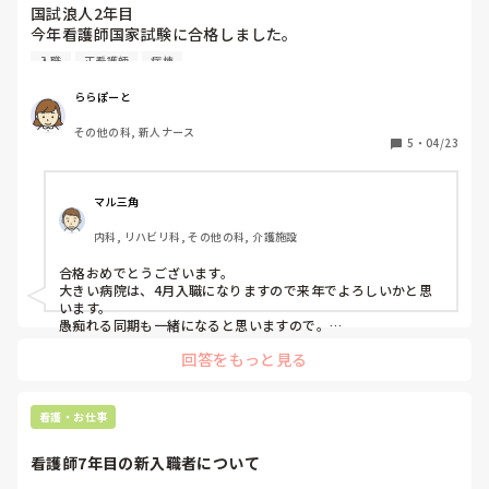
国試浪人2年目

今年看護師国家試験に合格しました。

1年目はスーパーでバイト、2年目は勉強に集中するため仕事
入職
正看護師
病棟
には就いていませんでした

ららぽーと
過去に2度も試験に落ちてしまったので就活は合否発表後に
その他の科, 新人ナース
始めようと考えていました

5
・
04/23
しかし当たり前ですが今の時期に臨床未経験者向け求人はと
ても少なく、本当に自分の考えが甘かったと痛感しています

マル三角
内科, リハビリ科, その他の科, 介護施設
やはり今年中の就職は不可能でしょうか

看護助手のバイトをしながら来年4月の採用を目指した方が
合格おめでとうございます。

いいですか

大きい病院は、4月入職になりますので来年でよろしいかと思
また、同じような経験をされた方がいらっしゃいましたらお
います。

愚痴れる同期も一緒になると思いますので。

また、習得レベルは、人それぞれですので例えあまり上手くい
回答をもっと見る
かなくても落ち込まないでください。
看護・お仕事
看護師7年目の新入職者について