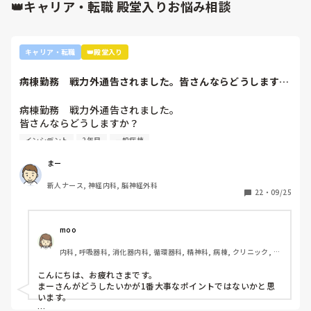
👑キャリア・転職 殿堂入りお悩み相談
キャリア・転職
👑殿堂入り
病棟勤務　戦力外通告されました。皆さんならどうします
か？2年目です。1...
病棟勤務　戦力外通告されました。

皆さんならどうしますか？

2年目です。1年目はゆるい部署にいましたが、人間関係が原
インシデント
2年目
一般病棟
因で2年目から脳外科・神経内科に異動しました。異動して
からの人間関係は良好です。

まー
ですが、異動してから薬剤に関するインシデントを4件ほど
新人ナース, 神経内科, 脳神経外科
起こし、優先順位や多重課題ができていないのでは？という
22
・
09/25
方が浮き彫りになり師長や主任に『複数受け持ち任せられな
い』『一人を持って看護のつながりを持って』ということで
受け持ち1人になりました。

moo
複数受け持ちに戻るよう、1ヶ月間1年目のように勉強したり
内科, 呼吸器科, 消化器内科, 循環器科, 精神科, 病棟, クリニック, リ
と業務に臨んできました。

ーダー, 外来, 一般病院, 大学病院, 慢性期, 透析
そして最近師長さんに『君は病棟勤務よりも外来とか健診セ
こんにちは、お疲れさまです。

ンターとかのほうがいいのでは？ウチの部署もスタッフが足
まーさんがどうしたいかが1番大事なポイントではないかと思
りないから育てる余裕が足りない。前向きに捉えて看護師は
います。

いろんな働き方あるよ』と部署は決まってませんが、異動確