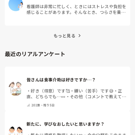
看護師は非常に忙しく、ときにはストレスや負担を
感じることがあります。そんなとき、つらさを乗り
越えるためにはどうすればよいでしょうか？この記
事では、看護師がつらさを感じたときの対処法や秘
訣を紹介します。
もっと見る
最近のリアルアンケート
皆さんは食事介助は好きですか…？
・
好き（得意）です🥰
・
嫌い（苦手）です😅
・
正
直、どちらでも…👀
・
その他（コメントで教えてく
ださい）
201
票・
残り5日
新たに、学びなおしたいと思いますか？
・
新たに資格を取得したい📖
・
今の分野をこのまま