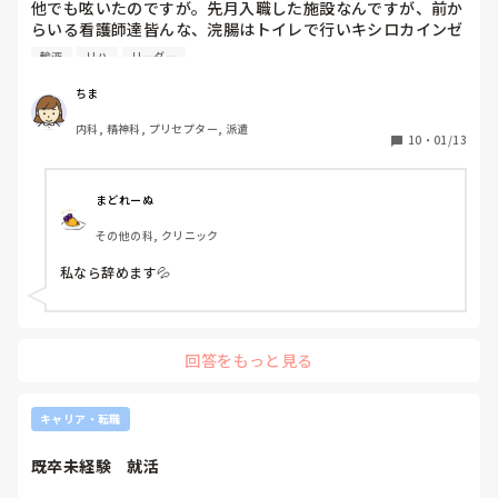
他でも呟いたのですが。先月入職した施設なんですが、前か
らいる看護師達皆んな、浣腸はトイレで行いキシロカインゼ
リーも必ず使います。また、嘱託医も謎に座薬は嫌いで必ず
輸液
リハ
リーダー
浣腸の使用を指示します。他にも、看護リーダーは60代なん
ですが、以前に若い子にクリニックが休みの日は注射はしな
ちま
いと決めたのに、実施してしまったのですが、利用者さん、
内科, 精神科, プリセプター, 派遣
リハさん達の前で大声で叱責します。メモを取ろうとすると
10
・
01/13
覚えなさいと言われます。輸液も医師は、500を２本と言っ
たのに、脱水だろうからもう１本追加してと言われました。
タンミですが、ちょっとですよね。

まどれーぬ
やはり早く辞めた方が良いかな
その他の科, クリニック
私なら辞めます💦
回答をもっと見る
キャリア・転職
既卒未経験　就活