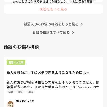
あったときの保険で看護師の免許をとり、さらに保険で養護教
諭と保健師もとりました笑 結局看護師しかしてません。スタバ
回答をもっと見る
で働きたいです！笑
殿堂入りのお悩み相談をもっと見る
お悩み相談をすべて見る
話題のお悩み相談
看護・お仕事
新人看護師が上手にメモできるようになるためには…
新人看護師が指示や報告の内容を上手くメモできません。情
報量が多いのか、はたまた重要なものとそうでないものの仕
分けができないのか…  肝心な事柄を逃してしまいます。何
指導
新人
病棟
かよい指導方法はないでしょうか？　出来るだけゆっくり指
示・報告するよう皆で努力しています。
dog person 🐕