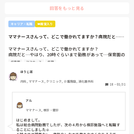
上司がどのような気持ちで提案されたかは分かりませんが、ケ
定となりました。

回答をもっと見る
アややることが多くて忙しくても、人間関係は良好でも、どう
しても自分に合わない部署や病院ってあるかと思います。

インシデントを多発したことや情報収集ができていなかった
り、看護のつながりが無かったことは自分でも反省していま
外来や検診センターは、また病棟とは全然違う業務になるの
キャリア・転職
👑殿堂入り
すし、今後成長させていきたいなと思っています。

で、病棟での臨床経験を積みたい気持ちがあるのであれば、ご
ですが、ここまで頑に病棟勤務を否定されて正直納得出来て
自身に合った病棟への異動か転職がいいのではないかなと…大
ママナースさんって、どこで働かれてますか？病院だと…や
きな病院だとどうしても異動で行きたくない場所に行かされて
いないです。

はり、20時ぐら...
しまうものですが(>_<)

他の先輩にも何人か相談しましたが『ぶっちゃけそこまです
ママナースさんって、どこで働かれてますか？

るかな？』『自分ならそこまでされたら辞めるよ』とのこ
病院も規模やいろいろ取り組んでいることが違うので、探して
病院だと…やはり、20時ぐらいまで勤務があって…保育園の
と。

みるとおもしろいですよ。ただ、転職するなら3年は基礎をつ
お迎えが間に合わないことが多くて…

師長さんの言ってることも確かに理解できますが

けてもいいのかなと思います。中途採用は即戦力を期待されま
保育園
ママナース
病院
みなさんの意見聞かせていただきたいです！
す。
私も、正直あまり健診センターや外来にはあまり魅力を感じ
てないですし、病棟での臨床経験を積んで学んでいきたいと
ほうじ茶
気持ちがあります。

内科, ママナース, クリニック, 介護施設, 消化器外科
・転職する

18
・
01/31
・とりあえず外来や健診センターで我慢する

アル
ママナース, 検診・健診
はじめまして。

私は総合病院勤務でしたが、次の４月から検診施設へと転職す
ることにしました☺️
