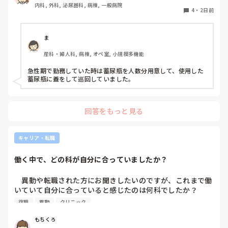
内科, 外科, 泌尿器科, 病棟, 一般病院
する形に。結果尿破棄に時間がかかってます。

4
・
2日前
以前の病院では尿破棄用ワゴン下段に蓄尿袋を患者さん分セ
ットしワゴン下段に乗せて破棄していき最後まとめて汚物処
理室で破棄してたのでその方法はダメなのか？と疑問抱いて
ま
ます。もちろん汚物見えないようワゴンにカバーする等対策
産科・婦人科, 病棟, オペ室, 小規模多機能
して。

皆さんの病棟ではどのような方法取られてますか？
急性期で勤務していた時は蓄尿瓶を人数分用意して、使用した
蓄尿瓶に蓋をして巡回していました。
回答をもっと見る
キャリア・転職
働く中で、どの科が自分に合っていましたか？
　異動や転職された方にお聞きしたいのですが、これまで働
いていて自分に合っていると感じたのは何科でしたか？

また、どんなところが合っていると感じましたか？

復職
異動
クリニック
私はこれまで脳神経外科、リハビリ科、透析室と経験しまし
もちくろ