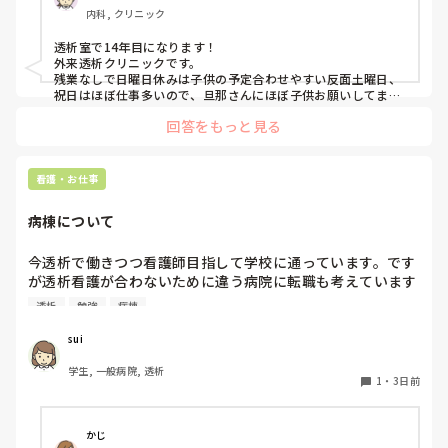
内科, クリニック
透析室で14年目になります！

外来透析クリニックです。

残業なしで日曜日休みは子供の予定合わせやすい反面土曜日、
祝日はほぼ仕事多いので、旦那さんにほぼ子供お願いしてま
す！

回答をもっと見る
わがままというか治療が主になるので、こだわりが強くなるか
らかもです。

毎回太い針刺されるし。こだわりも出てきますが、感情的にな
る人もいますが、その時だけなので私は気になりません！

看護・お仕事
家族対応はいろんな職種と交えてやることがこの高齢化にはい
いのかなーと思います^ ^

病棟について
ママさんナースにはおすすめですよ！
今透析で働きつつ看護師目指して学校に通っています。です
が透析看護が合わないために違う病院に転職も考えています
が病棟経験ないためにどう勉強して行けばいいでしょうか。

透析
勉強
病棟
sui
学生, 一般病院, 透析
1
・
3日前
かじ