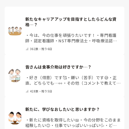
新たなキャリアアップを目指すとしたらどんな資
格…？
・
今は、今の仕事を頑張りたいです！
・
専門看護
師
・
認定看護師
・
NST専門療法士
・
呼吸療法認定
士
・
糖尿病療養指導士
・
認知症ケア専門士
・
消化器
362
票・
残り6日
内視鏡技師
・
その他(コメントで教えて下さい)
皆さんは食事介助は好きですか…？
・
好き（得意）です🥰
・
嫌い（苦手）です😅
・
正
直、どちらでも…👀
・
その他（コメントで教えてく
ださい）
428
票・
残り5日
新たに、学びなおしたいと思いますか？
・
新たに資格を取得したい📖
・
今の分野をこのまま
経験したい😊
・
仕事でいっぱいいっぱい💦
・
どん