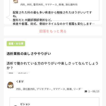
内科, 外科, 整形外科, ママナース, 病棟, 消化器外科
配属された科の最も多い疾患から勉強されたほうがいいです
ね。

整形だと大腿部頚部骨折など。

疾患や看護、術式、骨頭かネイルなのかで看護も変化します。

受け持った患者からでもいいので、日々勉強が必要となると思
回答をもっと見る
います。
看護・お仕事
透析業務の楽しさややりがい
透析で働かれている方のやりがいや楽しさってなんでしょう
か？

私は病棟やクリニック経験はあるのですが、透析で働いた経
透析
やりがい
験がありません。なので、詳しい業務がわからないので想像
ができません💭私の病院系列だと、透析で働かれている方は
くま🐻
長く働かれている方がほとんどなので、楽しいのかな？とも
内科, 消化器内科, プリセプター, ママナース, 病棟, リーダー, 
思いますが、、、。ぜひ楽しさややりがいを教えてくださ
2
・
06/25
外来, 一般病院
い！
ビション