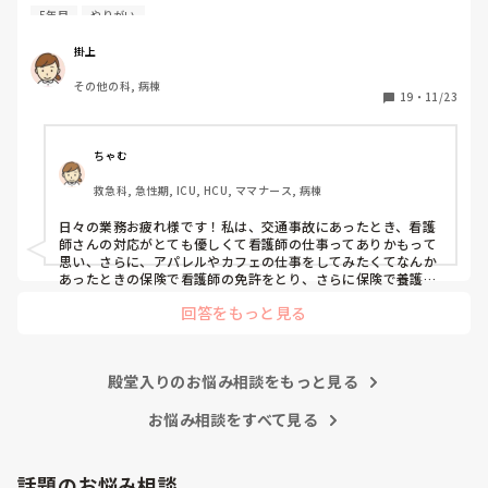
あまり考えたことがなく、ただ言われたことをやっているよ
5年目
やりがい
うな日々に感じます。目標ややりがいもなく、"業務"として
続けてしまっています。

掛上
みなさんはどういったきっかけで看護師を目指したり、今の
その他の科, 病棟
科についていたりしますか？

19
・
11/23
そもそもこんなこと考えながら仕事してるのも変ですかね…
笑
ちゃむ
救急科, 急性期, ICU, HCU, ママナース, 病棟
日々の業務お疲れ様です！私は、交通事故にあったとき、看護
師さんの対応がとても優しくて看護師の仕事ってありかもって
思い、さらに、アパレルやカフェの仕事をしてみたくてなんか
あったときの保険で看護師の免許をとり、さらに保険で養護教
諭と保健師もとりました笑 結局看護師しかしてません。スタバ
回答をもっと見る
で働きたいです！笑
殿堂入りのお悩み相談をもっと見る
お悩み相談をすべて見る
話題のお悩み相談