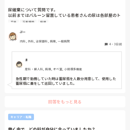
尿破棄について質問です。

以前まではバルーン留置している患者さんの尿は各部屋のト
イレに破棄する形でしたが、感染予防上汚物処理室でのみ破
手技
正看護師
病棟
棄に代わり1人ウロバッグ空っぽにしたらその尿はすぐに汚
物処理室に持っていくという非効率な方法になってます。尿
ぷー
破棄人数は10人近くになるので病室と汚物処理室を10往復
内科, 外科, 泌尿器科, 病棟, 一般病院
する形に。結果尿破棄に時間がかかってます。

4
・
3日前
以前の病院では尿破棄用ワゴン下段に蓄尿袋を患者さん分セ
ットしワゴン下段に乗せて破棄していき最後まとめて汚物処
理室で破棄してたのでその方法はダメなのか？と疑問抱いて
ま
ます。もちろん汚物見えないようワゴンにカバーする等対策
産科・婦人科, 病棟, オペ室, 小規模多機能
して。

皆さんの病棟ではどのような方法取られてますか？
急性期で勤務していた時は蓄尿瓶を人数分用意して、使用した
蓄尿瓶に蓋をして巡回していました。
回答をもっと見る
キャリア・転職
働く中で、どの科が自分に合っていましたか？