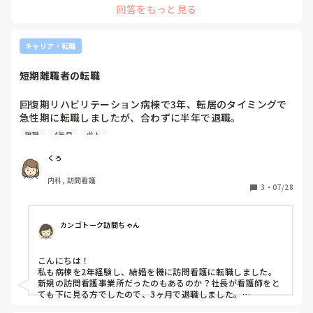
回答をもっと見る
キャリア・転職
短期離職者の転職
回復期リハビリテーション病棟で3年、転居のタイミングで
急性期に転職しましたが、合わずに半年で退職。

地域医療に興味があり、訪問看護に転職しましたが、経営方
離職
4年目
求人
針に不信感があり半年で退職に至りました。

私と同じように短期間で離職されている方はいらっしゃいま
くろ
すか？

内科, 訪問看護
また、短期間で離職後転職に不利だと感じた方はいらっしゃ
3
・
07/28
いますか？どのように転職活動を乗り越えたか教えて頂きた
いです。
カンゴトーク訪問ちゃん
こんにちは！

私も病棟を2年経験し、結婚を機に訪問看護に転職しました。

新規の訪問看護事業所だったのもあるのか？社長が看護師をと
ても下に見る方でしたので、3ヶ月で退職しました。

その後すぐに就職活動をしました。どこも人手不足なのか？不