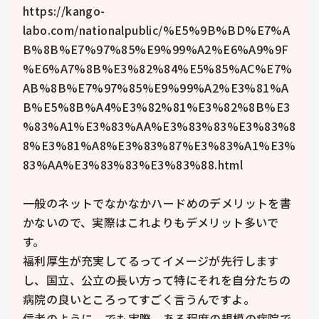
https://kango-
labo.com/nationalpublic/%E5%9B%BD%E7%A
B%8B%E7%97%85%E9%99%A2%E6%A9%9F
%E6%A7%8B%E3%82%84%E5%85%AC%E7%
AB%8B%E7%97%85%E9%99%A2%E3%81%A
B%E5%8B%A4%E3%82%81%E3%82%8B%E3
%83%A1%E3%83%AA%E3%83%83%E3%83%8
8%E3%81%A8%E3%83%87%E3%83%A1%E3%
83%AA%E3%83%83%E3%83%88.html

一般のネットでなかなかハードめのデメリットを書
かないので、実際はこれよりもデメリット多いで
す。

福利厚生が充実してるってイメージが先行します
し、国立、公立の長い方って特にそれを自分たちの
病院の良いところってすごく言うんですよ。

信者のように。でも実際、ある程度の規模の病院で