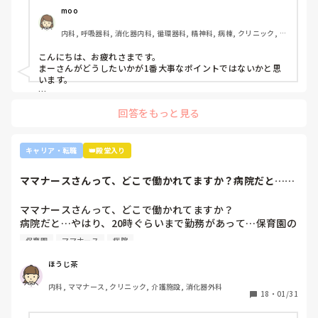
受け持ち1人になりました。

moo
複数受け持ちに戻るよう、1ヶ月間1年目のように勉強したり
内科, 呼吸器科, 消化器内科, 循環器科, 精神科, 病棟, クリニック, リ
と業務に臨んできました。

ーダー, 外来, 一般病院, 大学病院, 慢性期, 透析
そして最近師長さんに『君は病棟勤務よりも外来とか健診セ
こんにちは、お疲れさまです。

ンターとかのほうがいいのでは？ウチの部署もスタッフが足
まーさんがどうしたいかが1番大事なポイントではないかと思
りないから育てる余裕が足りない。前向きに捉えて看護師は
います。

いろんな働き方あるよ』と部署は決まってませんが、異動確
上司がどのような気持ちで提案されたかは分かりませんが、ケ
定となりました。

回答をもっと見る
アややることが多くて忙しくても、人間関係は良好でも、どう
しても自分に合わない部署や病院ってあるかと思います。

インシデントを多発したことや情報収集ができていなかった
り、看護のつながりが無かったことは自分でも反省していま
外来や検診センターは、また病棟とは全然違う業務になるの
キャリア・転職
👑殿堂入り
すし、今後成長させていきたいなと思っています。

で、病棟での臨床経験を積みたい気持ちがあるのであれば、ご
ですが、ここまで頑に病棟勤務を否定されて正直納得出来て
自身に合った病棟への異動か転職がいいのではないかなと…大
ママナースさんって、どこで働かれてますか？病院だと…や
きな病院だとどうしても異動で行きたくない場所に行かされて
いないです。

はり、20時ぐら...
しまうものですが(>_<)

他の先輩にも何人か相談しましたが『ぶっちゃけそこまです
ママナースさんって、どこで働かれてますか？

るかな？』『自分ならそこまでされたら辞めるよ』とのこ
病院も規模やいろいろ取り組んでいることが違うので、探して
病院だと…やはり、20時ぐらいまで勤務があって…保育園の
と。

みるとおもしろいですよ。ただ、転職するなら3年は基礎をつ
お迎えが間に合わないことが多くて…

師長さんの言ってることも確かに理解できますが

けてもいいのかなと思います。中途採用は即戦力を期待されま
保育園
ママナース
病院
みなさんの意見聞かせていただきたいです！
す。
私も、正直あまり健診センターや外来にはあまり魅力を感じ
てないですし、病棟での臨床経験を積んで学んでいきたいと
ほうじ茶
気持ちがあります。

内科, ママナース, クリニック, 介護施設, 消化器外科
・転職する

18
・
01/31
・とりあえず外来や健診センターで我慢する
