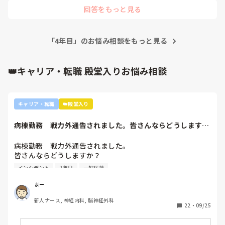
利と感じたことはなかったです。

回答をもっと見る
短期離職が続いたので、長く勤めたいと思い信頼できる看護師
の先輩が勤めている事業所に転職することとしました。

参考になるかわかりませんが、、

「4年目」のお悩み相談をもっと見る
応援しています！
👑キャリア・転職 殿堂入りお悩み相談
キャリア・転職
👑殿堂入り
病棟勤務　戦力外通告されました。皆さんならどうします
か？2年目です。1...
病棟勤務　戦力外通告されました。

皆さんならどうしますか？

2年目です。1年目はゆるい部署にいましたが、人間関係が原
インシデント
2年目
一般病棟
因で2年目から脳外科・神経内科に異動しました。異動して
からの人間関係は良好です。

まー
ですが、異動してから薬剤に関するインシデントを4件ほど
新人ナース, 神経内科, 脳神経外科
起こし、優先順位や多重課題ができていないのでは？という
22
・
09/25
方が浮き彫りになり師長や主任に『複数受け持ち任せられな
い』『一人を持って看護のつながりを持って』ということで