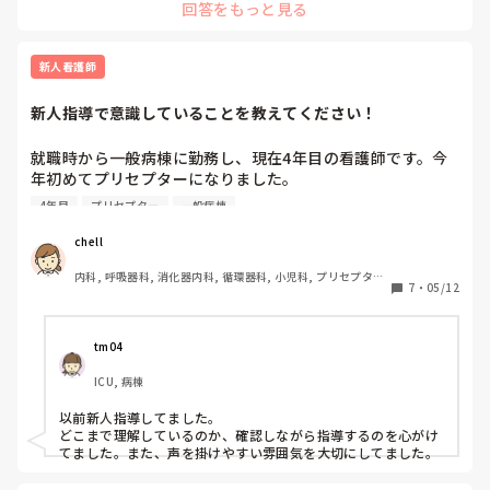
回答をもっと見る
新人看護師
新人指導で意識していることを教えてください！
就職時から一般病棟に勤務し、現在4年目の看護師です。今
年初めてプリセプターになりました。

新人さんへの指導で、「どこまで自分で考えてもらうか」の
4年目
プリセプター
一般病棟
バランスに悩むことがあります。  

先に細かく説明した方が安心かなと思う反面、自分で考える
chell
機会も大切だと感じています。  

内科, 呼吸器科, 消化器内科, 循環器科, 小児科, プリセプター, 
みなさんは新人指導をする時に、意識している声かけや関わ
7
・
05/12
神経内科, 消化器外科, 一般病院
り方はありますか？
tm04
ICU, 病棟
以前新人指導してました。

どこまで理解しているのか、確認しながら指導するのを心がけ
てました。また、声を掛けやすい雰囲気を大切にしてました。