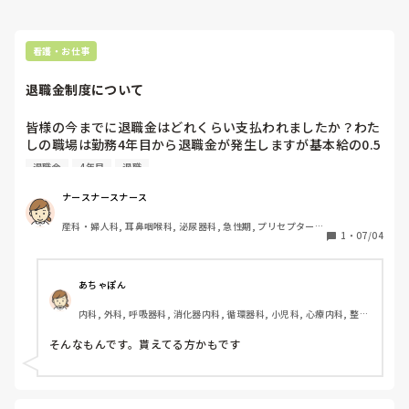
看護・お仕事
退職金制度について
皆様の今までに退職金はどれくらい支払われましたか？わた
しの職場は勤務4年目から退職金が発生しますが基本給の0.5
の額＋加入基金から20万というほどでした。高いのか低いの
退職金
4年目
退職
かどうでしょうか？？
ナースナースナース
産科・婦人科, 耳鼻咽喉科, 泌尿器科, 急性期, プリセプター, 
1
・
07/04
病棟, 消化器外科, 一般病院, オペ室
あちゃぽん
内科, 外科, 呼吸器科, 消化器内科, 循環器科, 小児科, 心療内科, 整形
外科, 産科・婦人科, 耳鼻咽喉科, 皮膚科, 泌尿器科, リハビリ科, 総
合診療科, 救急科, 超急性期, ICU, CCU, HCU, その他の科, ママナー
そんなもんです。貰えてる方かもです
ス, 外来, 神経内科, 脳神経外科, NICU, 消化器外科, 一般病院, 慢性
期, 回復期, 終末期, オペ室, 透析, 検診・健診