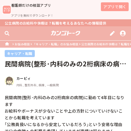
看護師
だけの相談アプリ
アプリで開く
アプリを無料でダウンロード！
公立病院のお給料や休暇は？転職を考えるあなたへの情報提供
お悩み相談
「キャリア・転職」のお悩み相談
公立病院のお給料や休暇は？転職を
キャリア・転職
民間病院(整形･内科のみの2桁病床の病
院)に勤めて4年目になりますお給...
カービィ
内科, 整形外科, 病棟, 一般病院
民間病院(整形･内科のみの2桁病床の病院)に勤めて4年目になり
ます

お給料やボーナスが少ないことや上の方針についていけないこ
とから転職を考えています

｢公務員扱いになるから安定しているだろう｣という安易な理由