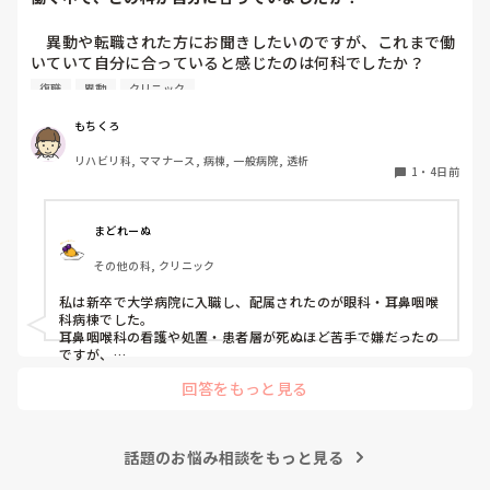
　異動や転職された方にお聞きしたいのですが、これまで働
いていて自分に合っていると感じたのは何科でしたか？

また、どんなところが合っていると感じましたか？

復職
異動
クリニック
私はこれまで脳神経外科、リハビリ科、透析室と経験しまし
もちくろ
たが、どこもしっくり来なくて悩んでいます…。次回の転職
リハビリ科, ママナース, 病棟, 一般病院, 透析
の参考にさせていただきたいです😭
1
・
4日前
まどれーぬ
その他の科, クリニック
私は新卒で大学病院に入職し、配属されたのが眼科・耳鼻咽喉
科病棟でした。

耳鼻咽喉科の看護や処置・患者層が死ぬほど苦手で嫌だったの
ですが、

眼科は自分に合っていて好きだったので、そこからずーっと眼
回答をもっと見る
科で働いています。

大学病院に在籍していると必ず異動があるため、永遠に眼科病
棟に居続けることは不可能なので、

話題のお悩み相談をもっと見る
異動の声がかかる前に眼科クリニックに転職しました。

そこから先は何か所か眼科クリニックを転々として今の職場に