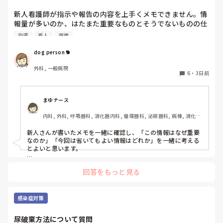
新人看護師が指示や報告の内容を上手くメモできません。情
報量が多いのか、はたまた重要なものとそうでないものの仕
分けができないのか…  肝心な事柄を逃してしまいます。何
指導
新人
病棟
かよい指導方法はないでしょうか？　出来るだけゆっくり指
示・報告するよう皆で努力しています。
dog person 🐕
外科, 一般病院
6
・
3日前
まゆナース
内科, 外科, 呼吸器科, 消化器内科, 循環器科, 泌尿器科, 病棟, 消化器
外科, 一般病院
新人さんが書いたメモを一緒に確認し、「この情報はなぜ重要
なのか」「今回は省いてもよい情報はどれか」を一緒に考える
とよいと思います。

ただ間違いを指摘するのではなく、患者さんの状態や報告の目
回答をもっと見る
的に照らして振り返ることで、重要度を判断する力が少しずつ
身につくのではないでしょうか。最初は情報を多く書いてしま
うことも自然だと思うので、繰り返し一緒に整理しながら、必
要な内容を選べるよう支援するとよいと思います。
感染症対策
尿破棄方法について質問