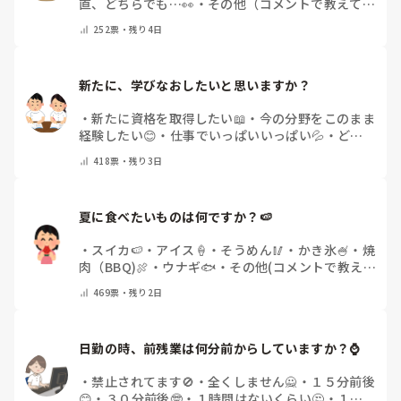
直、どちらでも…👀
・
その他（コメントで教えてく
ださい）
252
票・
残り4日
新たに、学びなおしたいと思いますか？
・
新たに資格を取得したい📖
・
今の分野をこのまま
経験したい😊
・
仕事でいっぱいいっぱい💦
・
どん
な自分になりたいか探し中🧐
・
その他（コメントで
418
票・
残り3日
教えてください）
夏に食べたいものは何ですか？🍉
・
スイカ🍉
・
アイス🍦
・
そうめん🥢
・
かき氷🍧
・
焼
肉（BBQ)🍖
・
ウナギ🐟
・
その他(コメントで教え
てください)
469
票・
残り2日
日勤の時、前残業は何分前からしていますか？⌚
・
禁止されてます🚫
・
全くしません🙅
・
１５分前後
😊
・
３０分前後🤓
・
１時間はないくらい🤔
・
１時