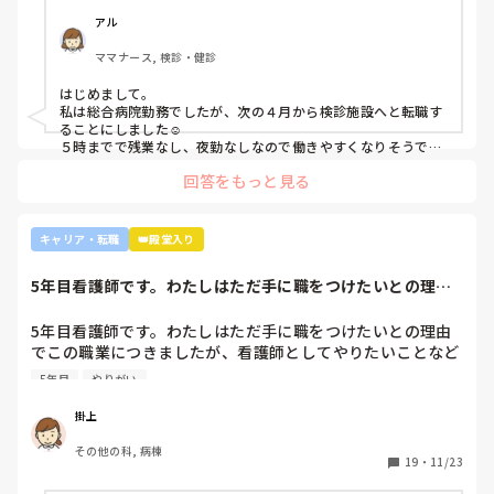
アル
ママナース, 検診・健診
はじめまして。

私は総合病院勤務でしたが、次の４月から検診施設へと転職す
ることにしました☺️

５時までで残業なし、夜勤なしなので働きやすくなりそうです
☺️お子さん小さいと悩みますよね😢
回答をもっと見る
キャリア・転職
👑殿堂入り
5年目看護師です。わたしはただ手に職をつけたいとの理由
でこの職業につき...
5年目看護師です。わたしはただ手に職をつけたいとの理由
でこの職業につきましたが、看護師としてやりたいことなど
あまり考えたことがなく、ただ言われたことをやっているよ
5年目
やりがい
うな日々に感じます。目標ややりがいもなく、"業務"として
続けてしまっています。

掛上
みなさんはどういったきっかけで看護師を目指したり、今の
その他の科, 病棟
科についていたりしますか？

19
・
11/23
そもそもこんなこと考えながら仕事してるのも変ですかね…