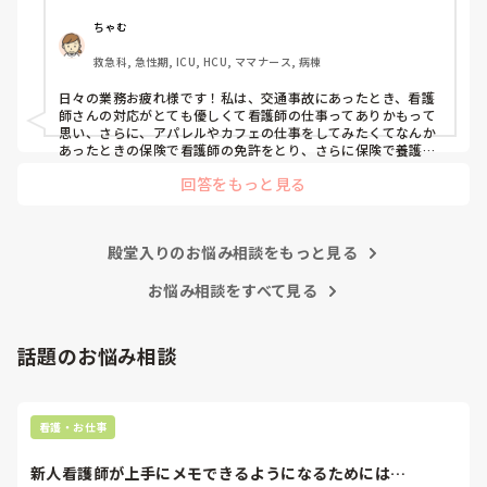
笑
ちゃむ
救急科, 急性期, ICU, HCU, ママナース, 病棟
日々の業務お疲れ様です！私は、交通事故にあったとき、看護
師さんの対応がとても優しくて看護師の仕事ってありかもって
思い、さらに、アパレルやカフェの仕事をしてみたくてなんか
あったときの保険で看護師の免許をとり、さらに保険で養護教
諭と保健師もとりました笑 結局看護師しかしてません。スタバ
回答をもっと見る
で働きたいです！笑
殿堂入りのお悩み相談をもっと見る
お悩み相談をすべて見る
話題のお悩み相談
看護・お仕事
新人看護師が上手にメモできるようになるためには…