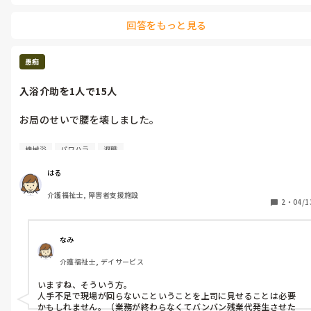
回答をもっと見る
愚痴
入浴介助を1人で15人
お局のせいで腰を壊しました。

私の施設は15人の利用者のお風呂を2人で協力してするんです
機械浴
パワハラ
退職
が、昨日ほとんど1人でやらされました。

はる
そのお局は早番、私は日勤で二人でやる予定でしたが現場が回ら
介護福祉士, 障害者支援施設
ないと言って（実際は回っている）1時間遅く来て、来ても1人を
2
・
04/1
ゆっくり喋りながらやっていました。

午後も同じ感じで、残り数人というところで｢私早番だから帰る
ね」と移乗すら手伝わず帰ってしまい。

なみ
介護福祉士, デイサービス
後から聞いた話、そのお局は｢人手不足で回らないってことを上
司に分からせてあげるためだ」と言っていたようです。

いますね、そういう方。

そんなの直接相談すれば良いだけの話だし、自分に負担がかかる
人手不足で現場が回らないこということを上司に見せることは必要
日勤の日にやってほしいです。

かもしれません。（業務が終わらなくてバンバン残業代発生させた