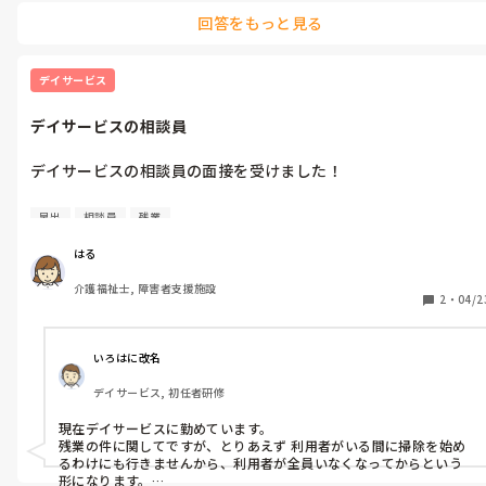
すが、障害、高齢どちらも経験できた事は貴重だしそのスキルは
回答をもっと見る
生かせることだと思います。

ただ、面接で「なんで2.3年で仕事を変えてるの？」や「何かに
デイサービス
急いでいるの？」と言われると、うまく答えることが出来ませ
ん。

デイサービスの相談員
デイサービスの相談員の面接を受けました！

残業月30〜40時間で、早出と残業は全て送迎業務で発生するそ
早出
相談員
残業
です。

デイサービスはどこもそのような感じなのでしょうか？

はる
業務時間内に送迎まで終わらせるのは難しいものなのでしょう
介護福祉士, 障害者支援施設
か？

2
・
04/2
家から遠いことと、求人情報に書いていたよりも残業が多いよう
なので今回は見送ろうかと思っています。
いろはに改名
デイサービス, 初任者研修
現在デイサービスに勤めています。

残業の件に関してですが、とりあえず 利用者がいる間に掃除を始め
るわけにも行きませんから、利用者が全員いなくなってからという
形になります。
