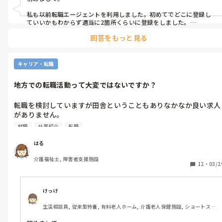
私も以前転職エージェントを利用しました。初めてでどこに登録し
ていいかもわからず適当に2箇所くらいに登録をしました。

すぐにどちらとも連絡があり、1箇所のところはすごく丁寧に連絡の
回答をもっと見る
やり取りをしてくれた為途中からはその丁寧にやり取りしてくれる
ところのみになりました。

転職エージェントが紹介する場所は、ある程度同じ場所の様に感じ
ます。ですが、転職先によってはあのエージェント会社はダメと言っ
キャリア・転職
た話しが出る様です。

私自身、人事の人がいる部署で働いていますが、そう言った話しを
地方での転職活動って大変ではないですか？
よく耳にします。
転職を検討していますが田舎ということもありなかなか良い求人
がありません。

就職
仕事紹介
転職
現在年間休日125日、賞与4.5ヶ月という良い条件の職場に在籍
ていますがパワハラ、虐待が常習的に行われていることや理不尽
はる
なシフト調整等様々な不満があり、転職を検討しています。

介護福祉士, 障害者支援施設
12
・
03/2
そろそろ相談業務につきたいという気持ちもあり探しています
が、いつも求人が出続けている施設や、給与や休みが極端に少な
い求人ばかりです。

けっけ
半年くらい求人を見続けていますが、なかなか良い条件のものが
生活相談員, 従来型特養, 有料老人ホーム, 介護老人保健施設, ショートステ
見つかりません。

イ, デイサービス, 病院, ユニット型特養
高望みしているわけでは無く、ある程度下がることは覚悟の上で