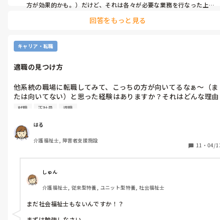
方が効果的かも。）だけど、それは各々が必要な業務を行なった上
で、です。

お陰で腰痛悪化してしまい今日は寝たきりです。

回答をもっと見る
お局は結局は、一人だけが楽して皺寄せが他者にいっている。こう
来週上司に相談しようとおもっていますが、今まで何度も相談し
いう業務態度は逐一上司に報告したほうがいいです。それが積み重な
ても何もしてくれなかったのでもう退職届け出してしまおうと思
ると上司も動かざるを得ないと思います。自分が折れてしまう前に、
っています...。

何も言わずに有給消化してサクッと辞めるのも手ですが。
キャリア・転職
心も身体も限界です。
適職の見つけ方
他系統の職場に転職してみて、こっちの方が向いてるなぁ〜（ま
たは向いてない）と思った経験はありますか？それはどんな理由
で思いましたか？

就職
正社員
退職
障害者支援と高齢者支援、どちらも経験して自分のやりたいこと
はる
に迷っています。

介護福祉士, 障害者支援施設
11
・
04/1
1社目は障害者の就労支援施設で、障害者の基本的な知識や虐待
防止を丁寧に教えてくれたお陰で支援の楽しさを学びました。

しゅん
2社目は本来は障害者支援に行きたいと思い応募したところ、経
介護福祉士, 従来型特養, ユニット型特養, 社会福祉士
験になるからと提案され特養の介護職になりました。介護は自分
に向いていないな...と思いつつも看取りや家族とのやり甲斐に魅
まだ社会福祉士もないんですか！？

力を感じました。

まずは勉強しなさい。
