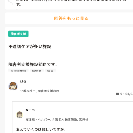
す。

買物に関して…文章を読むと勤務時間外に買物代行をしていることに
回答をもっと見る
問題があります。

今は通販も充実しているので、それを導入すれば勤務時間内で負担
が少なく行うこともできます。

携帯電話の契約も利用者と同行でも、委任による契約でも労働して
障害者支援
いることになります。

不適切ケアが多い施設
…なので、施設管理者の管理能力を疑います。
障害者支援施設勤務です。

以前は特養で勤めていましたが、そのケアの差に驚いています。

障害者施設
障害者
特養
例えば

・オムツカバーは必ず着ける。臥床時はズボンを下ろしておく

はる
・テレミン挿入後は椅子に座らせて動けなくする（本人の同意は
介護福祉士, 障害者支援施設
無し）

9
・
04/0
・ちゃん付け、呼び捨ては当たり前

・車椅子で2台押し、声をかけずに連れて行く

・臥床時のベッドの高さは上げたまま

なーべ
・「コール押さないで」「失禁する前にちゃんとトイレに来なさ
介護職・ヘルパー, 介護老人保健施設, 無資格
い！」等の発言

・不穏な利用者を両手で抑える

変えていくのは難しいですか。
・排便のあった利用者の前で「臭い」等の発言
