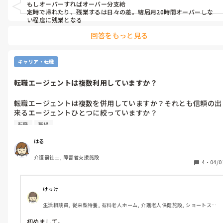
もしオーバーすればオーバー分支給

定時で帰れたり、残業するは日々の差。結局月20時間オーバーしな
い程度に残業となる
回答をもっと見る
キャリア・転職
転職エージェントは複数利用していますか？
転職エージェントは複数を併用していますか？それとも信頼の出
来るエージェントひとつに絞っていますか？

転職
職場
現在転職活動中ですが、複数登録してしまい2.3社のエージェン
トから電話が来ている状態です。

はる
複数にお願いして、様々な視点からご提案いただいた方が良いの
介護福祉士, 障害者支援施設
でしょうか？

4
・
04/0
体験談などあれば教えていただきたいです！
けっけ
生活相談員, 従来型特養, 有料老人ホーム, 介護老人保健施設, ショートステ
イ, デイサービス, 病院, ユニット型特養
初めまして。
