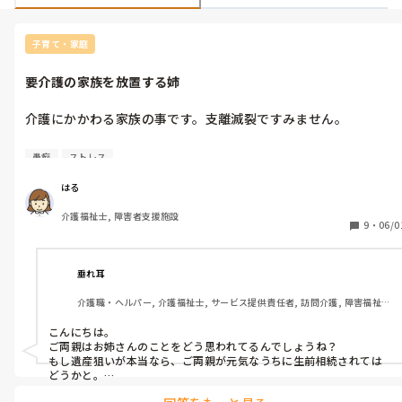
子育て・家庭
要介護の家族を放置する姉
介護にかかわる家族の事です。支離滅裂ですみません。

母は現在66歳、多系統萎縮症で要介護5の寝たきりです。両手を
愚痴
ストレス
少し上げれる程度の可動域しか無く、いつどうなってもおかしく
ない状態です。

はる
介護福祉士, 障害者支援施設
本人と主介護者の父の希望で在宅で生活をしており、私は手伝い
9
・
06/0
で仕事を休んで実家に戻っています。

父はヘルニア持ちでぼろぼろの状態ですが、母を最期まで自宅で
垂れ耳
見たいという気持ちの元頑張っています。

介護職・ヘルパー, 介護福祉士, サービス提供責任者, 訪問介護, 障害福祉関
毎日ヘルパーさんや訪問看護さんにも来てもらっています。

連
こんにちは。

私には6個上の姉がいます。両親に不満があり、18歳で家出して
ご両親はお姉さんのことをどう思われてるんでしょうね？

います。しかし常にお金が無いようで、お金の無心だけしてきて
もし遺産狙いが本当なら、ご両親が元気なうちに生前相続されては
います。

どうかと。

そうでもしないと、はるさんとお父さんの苦労が報われない気がし