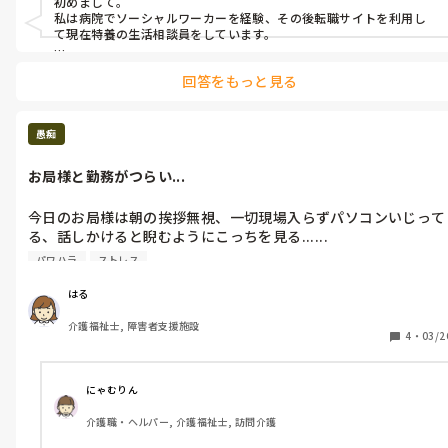
初めまして。

探しているのですが...。

私は病院でソーシャルワーカーを経験、その後転職サイトを利用し
て現在特養の生活相談員をしています。

皆さんはどのように転職先を見つけているのでしょうか？
転職サイトを利用すれば全ての希望を通すのは難しいですが、はる
回答をもっと見る
様の経験も含めて転職サイトの方が探してくれますよ！
愚痴
お局様と勤務がつらい...
今日のお局様は朝の挨拶無視、一切現場入らずパソコンいじって
る、話しかけると睨むようにこっちを見る......

でも他の人がいるとニコニコしている。

パワハラ
ストレス
他の人がいると挨拶も返してくれる。そんな感じだから周りも気
付いてくれない。

はる
介護福祉士, 障害者支援施設
午後から2人きりだから本当に嫌だ〜。
4
・
03/2
にゃむりん
介護職・ヘルパー, 介護福祉士, 訪問介護