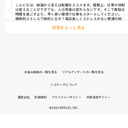
司は気付かない為相談しても「あの人はクールだからね」で終わ
こんにちは、結論から言えば転職をススメます。経験上、仕事の体制
る

は変えることができても、人の性格は変わらないです。そこで無駄な
時間を過ごすより、早く良い環境で仕事をスタートしてください。
同性介助なので、常に同性と働く職場です。

精神的ストレスで給料とるか？毎日楽しくストレスのない普通の給
料をとるか？ですかね？
こんな状態なのに、ベテラン組は「ウチは人間関係が良い」と言
回答をもっと見る
っています...。

1人の職員のせいでうつ病になった2人が休職していますが、心の
弱さだと言い何も対応してくれません。

周りがあまりにも良い職場と言い張るので、自分がおかしいのか
と思ってしまう時があります💦

給与等比較的良い職場なので惜しいですが、人間関係に耐えられ
ないので転職しようかなと考えています。
お悩み相談の一覧を見る
リアルアンケートの一覧を見る
シゴトークについて
運営会社
利用規約
プライバシーポリシー
外部送信ポリシー
©2022 MEDLEY, INC.