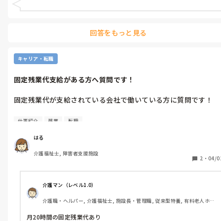
昔からある施設で、何十年と働いている方が多い施設です。昔か
らの名残で昨今の不適切ケアがアップデートされていないのか、
回答をもっと見る
障害者支援施設にその傾向が強いのか...。

特養は利用者に対して敬う姿勢が強かったり、家族との関わりが
キャリア・転職
多い為丁寧なケアに慣れていた私は転職当初驚いてばかりでし
た。

固定残業代支給がある方へ質問です！
今も耐え難いことは上司に相談していますが、その上司も昔から
固定残業代が支給されている会社で働いている方に質問です！

いる職員でいまいち伝わらない様子です。

固定残業代があるということはある程度残業があると思うのです
障害者支援施設はそのようなところが多いのでしょうか...。
仕事紹介
残業
転職
が、定時で帰れる日はあるんですか？

それとも定時退社はほぼ無く、毎日1時間以上の残業が当たり前
はる
だったりするんでしょうか？

介護福祉士, 障害者支援施設
2
・
04/0
今見ている求人が月30時間の固定残業代があったので...様々なご
介護マン（レベル1.0）
介護職・ヘルパー, 介護福祉士, 施設長・管理職, 従来型特養, 有料老人ホー
ム, グループホーム, 介護事務, 精神保健福祉士, 実務者研修, ユニット型特
養, 障害福祉関連, 障害者支援施設, 小規模多機能型居宅介護, 社会福祉士
月20時間の固定残業代あり
