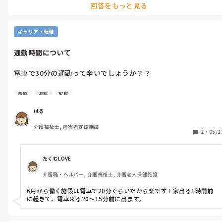
回答をもっと見る
2社目は就労支援のオープニング施設です。

就労支援をかねてからやりたいと思っていたので応募しました。
人事担当の方はとても良い方でしたが、オープニングなのでイメ
キャリア・転職
ージは付きにくい状態です。

資格取得にも積極的とのことで、サビ管等も取らせてくれるとの
通勤時間について
ことで好印象でした。休みもかなり多く残業も殆ど無いとのこ
と。

電車で30分の通勤って辛いでしょうか？？

私としては利用者さんの未来を見据えた支援が出来る就労支援に
転職活動をしているのですが、今最終面接になっている就労支援
魅力を感じており、勤めたいと考えています。ただオープニング
家庭
退職
転職
施設が自転車10分+電車で30分ほどの距離になります。

ということもありイメージも付きにくく、どうなのだろう...と悩
んでしまっています。通勤距離も1社目は車で20分、2社目は電
はる
これまで車で10分〜15分の通勤しかした事がなく、イメージが
で40分という距離です。

介護福祉士, 障害者支援施設
きません。

2
・
05/1
本当にやりたいことに就労支援に勤めるか、将来的な安定が見込
ご家庭ある方なら、帰って夕飯を作る等の家事もあると思うので
める老健で勤めるか...悩んでしまいます。
大変かと思います。

たくむLOVE
電車で通っている方はどう一日を過ごされているのかも教えてい
介護職・ヘルパー, 介護福祉士, 介護老人保健施設
6月から働く施設は電車で20分ぐらいだから楽です！家出る1時間前
に起きて、電車来る20〜15分前に出ます。