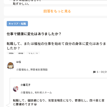
現職は障害者支援施設の介護職ですが、不適切ケアが多く適切な
恥ずかしい。
ケアを教えてくれる上司もおらず、やりがいを感じられなくなり
回答をもっと見る
ました。利用者から職員へのいじめもありますが、それを上司が
黙認しており助け舟が無い状態です。

このまま仕事を惰性で続けるのは嫌なので、転職をするつもりで
キャリア・転職
すが何をしたいかが分からなくなってしまいました。

仕事で健康に変化はありましたか？
性格上入所施設は向いていないと思ったので離れようと思ってい
ます。

転職して、または福祉の仕事を始めて自分の身体に変化はありま
再来年社会福祉士を受ける予定なので、いずれはそれを生かした
したか？

職に就きたいと思っているのですが現状に耐えられず転職はした
例えば...

いです。

運動
健康
ストレス
・介護職について体重が減った、または増えた

・夜勤に多く入りすぎて体調を崩した

一先ずはいちばん興味がある在宅診療の看護補助に応募しようと
はる
・夜勤を辞めたら健康になった

思っています。

介護福祉士, 障害者支援施設
等。

6
・
04/0
私は始めたばかりの時は運動量が増え痩せたのですが、今はすっ
自分の適職の見つけた方がいたら、どのようにして見つけられた
かり戻りました(^^ ;

かも教えていただきたいです🙏
介護花子
介護福祉士, 有料老人ホーム
転職して、偏頭痛になり、気管支喘息になり、鬱悪化し、四十肩と首
と腰痛めてます😭