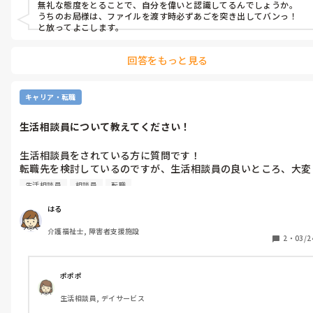
無礼な態度をとることで、自分を偉いと認識してるんでしょうか。
うちのお局様は、ファイルを渡す時必ずあごを突き出してバンっ！
と放ってよこします。
回答をもっと見る
キャリア・転職
生活相談員について教えてください！
生活相談員をされている方に質問です！

転職先を検討しているのですが、生活相談員の良いところ、大変
なところ、やり甲斐等教えてください🙏

生活相談員
相談員
転職
施設形態も書いていただけると助かります！
はる
介護福祉士, 障害者支援施設
2
・
03/2
ポポポ
生活相談員, デイサービス