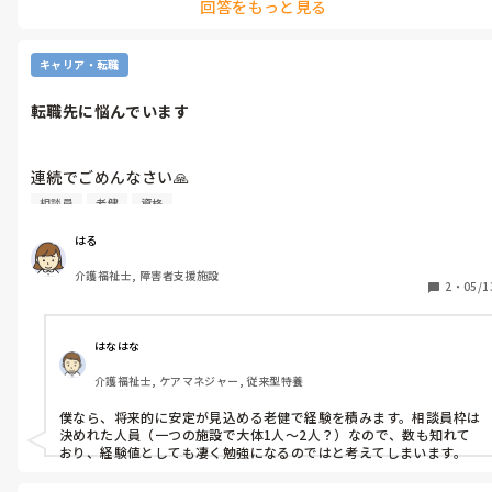
回答をもっと見る
出来れば日勤帯の仕事をしたいと考えています。

親のこととなると1人で解決はできないと思いますが、こんな姉
と話したくないという気持ちがあります。

今回現職が虐待が多く何も学べないので転職を試みていますが、
転職活動も上手くいかない中、今後のことを考えると涙が出てき
キャリア・転職
上記のようなことを言われて落ち込んでしまいました。
ます。
転職先に悩んでいます
連続でごめんなさい🙏

転職活動中です！

相談員
老健
資格
現在1社内定いただいており、もう1社が最終面接まで行っている
はる
状態です。

介護福祉士, 障害者支援施設
2
・
05/1
1社目は病院併設の老健の相談員です。

再来年に社会福祉士の国家試験を受けるにあたり、経験にもなる
かと思い応募したところ内定をいただきました。

はなはな
今後は相談員を経験し、資格取得したら医療相談員としても働け
介護福祉士, ケアマネジャー, 従来型特養
るそうです。

ただ、見学の際に挨拶しても返ってこなかった、面接の際に少々
僕なら、将来的に安定が見込める老健で経験を積みます。相談員枠は
返答に困るプライベートなことまで根掘り葉掘り聞かれた、常に
決めれた人員（一つの施設で大体1人〜2人？）なので、数も知れて
求人が出ていること等少し違和感があり、内定承諾を躊躇ってい
おり、経験値としても凄く勉強になるのではと考えてしまいます。
ます。
