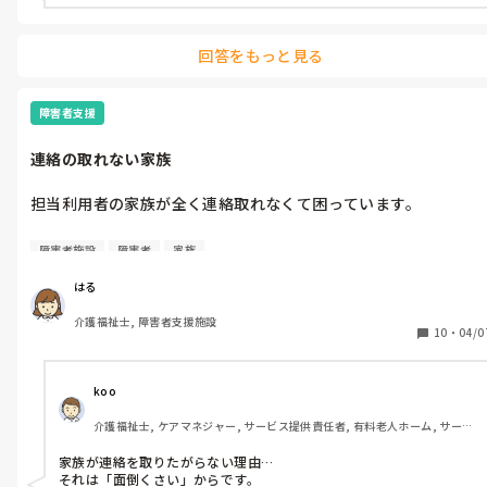
回答をもっと見る
障害者支援
連絡の取れない家族
担当利用者の家族が全く連絡取れなくて困っています。

キーパーソンはお姉さんですが、電話をかけるとガチャっと切ら
障害者施設
障害者
家族
れるため留守電も残せない。

1年前に1度だけ「電話で連絡してこないでください。何かあった
はる
らメールで」という旨のメールのみ来ました。

介護福祉士, 障害者支援施設
それ以降は利用者の携帯電話から連絡していましたが、それも返
10
・
04/0
事は1度もありませんでした。

今回利用者の携帯電話が壊れてしまい連絡が取れなくなりました
が、連絡手段が無く新しく携帯電話も買ってもらえず...。

koo
介護福祉士, ケアマネジャー, サービス提供責任者, 有料老人ホーム, サービ
叔母に連絡しましたが「姉に聞いてください」のみで対応が不可
ス付き高齢者向け住宅, デイサービス, デイケア・通所リハ, 訪問介護, ユニ
能な状態です。

ット型特養, 居宅ケアマネ, 障害福祉関連
家族が連絡を取りたがらない理由…

それは「面倒くさい」からです。
