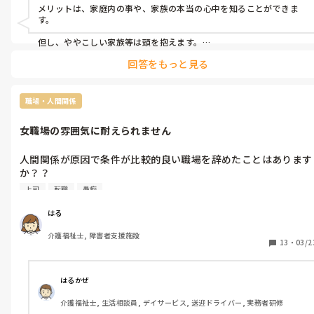
メリットは、家庭内の事や、家族の本当の心中を知ることができま
す。

但し、ややこしい家族等は頭を抱えます。

認知症の利用者では無いので、しつこく電話がかかってきます。。

回答をもっと見る
緊急時の連絡がつかない時もこまります。『私仕事だから、行けな
い』とか、病院で何時間も滞在する事もありますね。

職場・人間関係
後、もうこの人そんな状態じゃないよ。とか、認知症は、治る病気
じゃないよ等、理解出来ない人も少なく無いです。

女職場の雰囲気に耐えられません
歩けない状態でも、歩かして欲しいと要望がある等です。

介護士からは、ちゃんと説明してるのか？と良く疑われます。

人間関係が原因で条件が比較的良い職場を辞めたことはあります
そんな理解してもらえない、ご利用者は、凄く可哀想です。

か？？

ケアマネと良く頭を抱えます。

上司
転職
愚痴
障害者支援施設勤務です。入職して1年になりましたが、職場の
あ！スミマセンデイサービスです。
雰囲気に耐えられません。

はる
・自分のやり方を押し通そうとする人が3人いる。こうして欲し
介護福祉士, 障害者支援施設
いとかは言わないのに自分の意にそぐわないと機嫌が悪くなり物
13
・
03/2
や職員、利用者に当たり散らす

・常に誰かの悪口を言っている。その人が来ると仲良く話し、別
の人の悪口を言い続けている

はるかぜ
・新人を無視する職員。上司がいると話しかけてくるが、2人き
介護福祉士, 生活相談員, デイサービス, 送迎ドライバー, 実務者研修
りになると一切会話しない。でも機嫌の悪さで威圧してくる。上