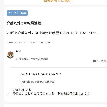
回答をもっと見る
ます。
姉は結婚後も両親から多額のお金を借りていました。離婚するこ
とになり、誰も頼れないと泣きながら相談され私もお金を貸しま
した。

キャリア・転職
しかしお金が帰ってくることはなく以降連絡が取りにくくなり、
介護以外での転職活動
挙句最近SNSをブロックされていました。

20代で介護以外の福祉関係を希望するのはおかしいですか？

両親の状態が分かっている状態でもお金を借り、翌月には新しい
彼氏と某夢の国に遊びに行っていることが分かりました。

私は就労支援の仕事の魅力を感じ2社目も同じ職種に就こうと思
モチベーション
転職
ストレス
いましたが、経験の為にと施設長から打診され介護職に。

今は2ヶ月に1回程度、数時間親の顔を見に来るのみ。交通費はし
そこから給与面を理由に辞められず、ずっと介護職に勤めていま
っかり親から貰っています。

はる
す。

介護福祉士, 障害者支援施設
私はその間も家事をしたり食事を準備したり介護をしたり...何よ
9
・
05/2
29歳になった今、やはり就労支援の仕事をしたいと思いエージェ
り父が大変な思いをしていることなんて姉は分かっていません。

ントに相談したところ「資格があるのに勿体無い」「今あるキャ
リアが全部無くなりますよ？」と言われてしまいました。

それなのにまた関わりを持とうとしているのは、遺産目当てなの
ハムスターは今日も行く（ハムゴー）
ではないかと思ってしまいます。

介護福祉士, 介護老人保健施設
面接を受けた際も「なんでそんなに急ぐの？介護が嫌いなの？若
いんだから介護をしていても良いじゃ無い」と言われました。

私は彼氏と同棲中ですが親の介護で実家に戻り結婚も白紙。姉は
お疲れ様です。

新しい彼氏と引っ越して同棲開始したところです。引越し先は家
やりたいことが見えてますよね、そちらに行きましょう！
ユニットリーダーを打診された経験もあり、介護職が向いてない
族誰も知りません。

訳では無いと思うのですがどうもやりたいことでは無いと感じて
しまいます。更に今親の介護もしており、急変リスクも高いので
あまりにも無神経な姉に耐えられません。
