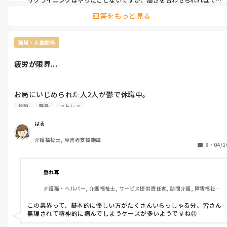
きそうです

回答をもっと見る
入浴はどうしてますか？
職場・人間関係
疲労が限界...
お局にいじめられた人2人が鬱で休職中。

欠員補充も無く上層部のフォローも無し。いつもの人員-2人が当
施設
職員
ストレス
たり前の勤務で身体はボロボロです^^;

はる
お局さんはいても働かないので新人にしわ寄せがくるし、1人に
介護福祉士, 障害者支援施設
は無視されるし影で悪口を言われているし、空気も悪い。

8
・
04/1
私は遠方の母の介護で休みは実家に帰ることが多く、休みがなく
疲労が凄いです...。

垂れ耳
1日でいいからゆっくり寝れる日が欲しいし、ゆったり仕事出来
介護職・ヘルパー, 介護福祉士, サービス提供責任者, 訪問介護, 障害福祉関
る日がほしい。
連
この業界って、基本的に優しい方がたくさんいらっしゃる分、皆さん
無理されて精神的に病んでしまうケースが多いようですね😣