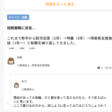
回答をもっと見る
キャリア・転職
短期離職に反省...
これまで新卒から就労支援（2年）→特養（3年）→障害者支援施
設（1年〜）と転職を繰り返してきました。

①→②は引っ越す為の転職でした。

就職
退職
転職
就労支援の仕事で応募したところ介護をやってみないかと提案が
あり介護職で採用されていました。

はる
異動させると言われつつも人員不足を理由に曖昧にされ、最終的
介護福祉士, 障害者支援施設
に介護でユニットリーダーをやってほしいと言われ不誠実な対応
5
・
05/0
に不満を持ち退職に至りました。

現職は就労支援とは違うもののまた障害者支援に。

資格を取るまで頑張るつもりでしたが、お局のパワハラ、利用者
たつ
を当たり前に虐待するような施設に嫌気がさし、自身の親の介護
介護福祉士
も重なり過度のストレスで働けなくなってしまいました。

理由があっての転職、だと胸を張って言えるのなら、そう言えばい
現在は親の介護をしながら転職活動中です。

いと思います。

ですが、やはり離職率の高さを聞かれることが多いです...。

ここで書けるのだから、同じように言ってみてはどうでしょうか？
もちろんもう少し頑張れば良かったのかなという気持ちはありま