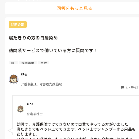
回答をもっと見る
そして、職員が多くいれば残り番の職員が掃除を始めますが、職員数
が少なければ、残り番がいないので、送迎に行った職員が戻りしだ
い掃除開始になるので残業になるでしょう 。

訪問介護
その他にも、残り番がいたとしても、 利用者の利用時間が6-7時間な
のか、7-8時間なのかによって、利用者を送り出す時間が違ってくる
寝たきりの方の白髪染め
ので、掃除開始時間が遅くなる可能性があれば、終わる時間も遅く
残業になる確率は高いと思います。

訪問系サービスで働いている方に質問です！

ということで、私の所は、毎日、残業です。
在宅介護を受けてる方で、髪を染めたいと言われて実際に出来た
親 
訪問看護
居宅
（自分たちの実行では無くても、在宅で家族が髪を染めた等も）
ケースはありますか？

はる
介護福祉士, 障害者支援施設
要介護4の母が髪を染めたいと話しているのですが、訪問理美容
2
・
04/1
が近くで利用できるところが無く、家族で協力して染めてあげよ
うと検討しています。

たつ
ベッド上は難しいかと思うのですが、リクライニング車椅子上で
介護福祉士
髪を染めることは可能でしょうか？

適した市販のカラー剤はあるでしょうか？

訪問で、介護保険ではできないので自費でやってる方がいました

寝たきりでもベッド上でできます、ベッド上でシャンプーする用品も
かなり難しいかとは思うのですが、もしそのような事例があれば
ありますし。

教えていただきたいです。

リクライニングはやったことないですが、高さを合わせられればで