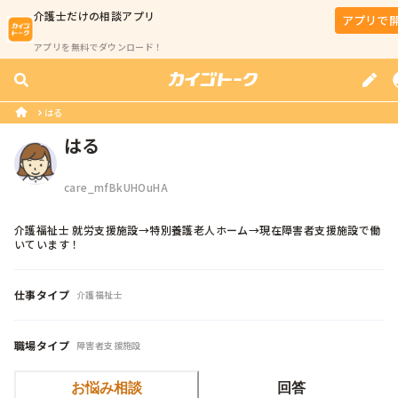
介護士
だけの相談アプリ
アプリで
アプリを無料でダウンロード！
はる
はる
care_mfBkUHOuHA
介護福祉士 就労支援施設→特別養護老人ホーム→現在障害者支援施設で働
いています！
仕事タイプ
介護福祉士
職場タイプ
障害者支援施設
お悩み相談
回答