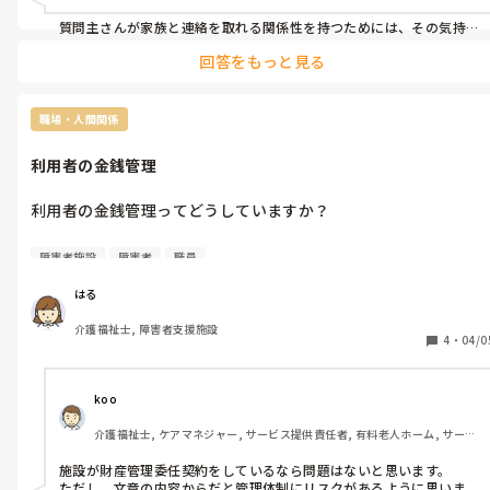
ここまで家族と連携の取れないケースは初めてで、どうしたら良
質問主さんが家族と連絡を取れる関係性を持つためには、その気持
ちを理解する必要があります。
回答をもっと見る
職場・人間関係
利用者の金銭管理
利用者の金銭管理ってどうしていますか？

障害者支援施設なのですが、全てお金の管理を担当の職員がして
障害者施設
障害者
職員
います。

口座のお金が無くならないか常に確認。無くなったら家族に振込
はる
依頼の電話をしています。

介護福祉士, 障害者支援施設
4
・
04/0
身寄りの無い方も家族がいる人も担当職員が買い物をしていて、
休みの日に買いに行って利用者とお金のやりとりをしています。
酷い時は携帯電話の契約や、大きな家具の運搬も職員が休みの日
koo
にしています(^^ ;

介護福祉士, ケアマネジャー, サービス提供責任者, 有料老人ホーム, サービ
残業代は出ません。

ス付き高齢者向け住宅, デイサービス, デイケア・通所リハ, 訪問介護, ユニ
ット型特養, 居宅ケアマネ, 障害福祉関連
施設が財産管理委任契約をしているなら問題はないと思います。

一般の職員が金銭管理を全てしているのはおかしいと思うのです
ただし、文章の内容からだと管理体制にリスクがあるように思いま